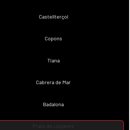
Castellterçol
Copons
Tiana
Cabrera de Mar
Badalona
Prats de Lluçanès