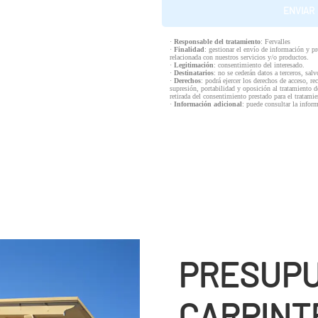
·
Responsable del tratamiento
: Fervalles
·
Finalidad
: gestionar el envío de información y p
relacionada con nuestros servicios y/o productos.
·
Legitimación
: consentimiento del interesado.
·
Destinatarios
: no se cederán datos a terceros, salv
·
Derechos
: podrá ejercer los derechos de acceso, re
supresión, portabilidad y oposición al tratamiento d
retirada del consentimiento prestado para el tratam
·
Información adicional
: puede consultar la infor
PRESUPU
CARPINTE