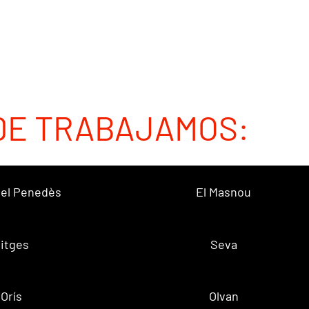
DE TRABAJAMOS:
 del Penedès
El Masnou
itges
Seva
Orís
Olvan