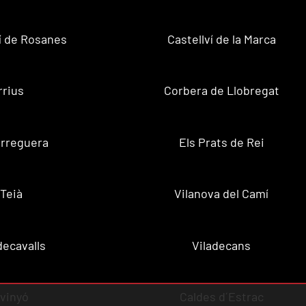
ví de Rosanes
Castellví de la Marca
rrius
Corbera de Llobregat
rreguera
Els Prats de Rei
Teià
Vilanova del Camí
decavalls
Viladecans
vinyó
Caldes d´Estrac