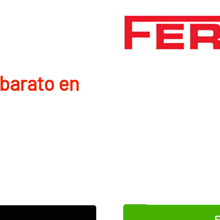
barato en
E