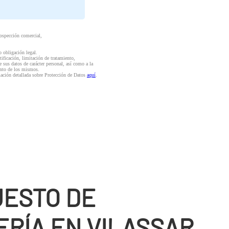
rospección comercial,
o obligación legal.
ctificación, limitación de tratamiento,
e sus datos de carácter personal, así como a la
iento de los mismos.
mación detallada sobre Protección de Datos
aquí
.
ESTO DE
RÍ­A EN VILASSAR