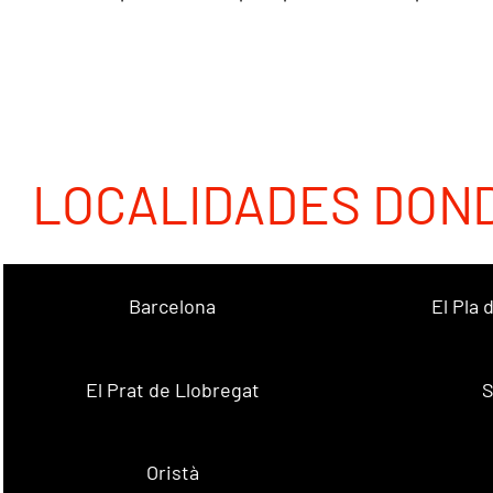
LOCALIDADES DON
Barcelona
El Pla
El Prat de Llobregat
S
Oristà