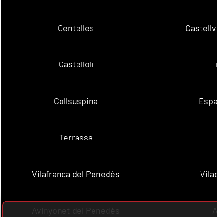
Centelles
Castell
Castellolí
Collsuspina
Espa
Terrassa
Vilafranca del Penedès
Vila
Avinyonet del Penedès
A