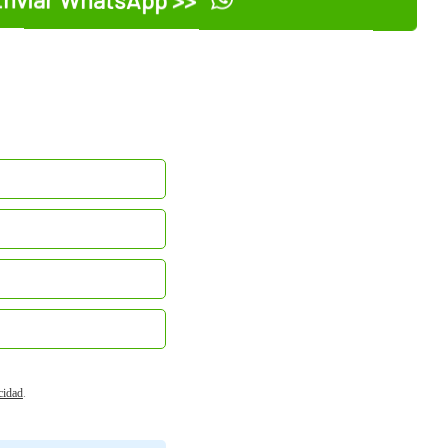
acidad
.