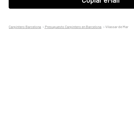
Carpintero Barcelona
Presupuesto Carpintero en Barcelona
Vilassar de Mar