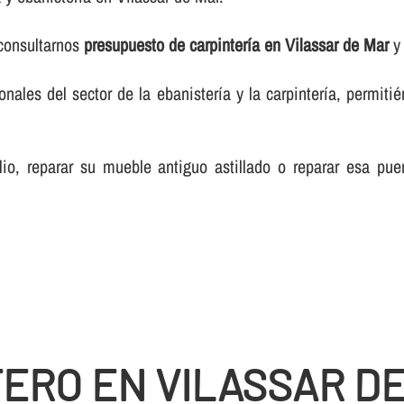
 consultarnos
presupuesto de carpinterí­a en Vilassar de Mar
y 
les del sector de la ebanisterí­a y la carpinterí­a, permiti
lio, reparar su mueble antiguo astillado o reparar esa pue
TERO EN VILASSAR D