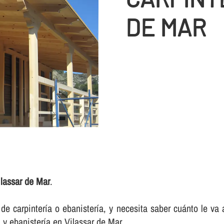
DE MAR
lassar de Mar
.
e carpinterí­a o ebanisterí­a, y necesita saber cuánto le va
 y ebanisterí­a en Vilassar de Mar.