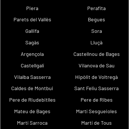
Piera
Perafita
Parets del Vallès
Begues
Gallifa
Sora
Sagàs
Lluçà
Argençola
Castellnou de Bages
Castellgalí
Vilanova de Sau
Vilalba Sasserra
Hipòlit de Voltregà
Caldes de Montbui
Sant Feliu Sasserra
Pere de Riudebitlles
Pere de Ribes
Mateu de Bages
Martí Sesgueioles
Martí Sarroca
Martí de Tous