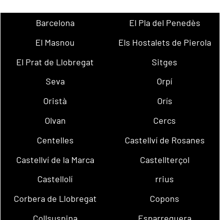
Barcelona
El Pla del Penedès
El Masnou
Els Hostalets de Pierola
El Prat de Llobregat
Sitges
Seva
Orpí
Oristà
Orís
Olvan
Cercs
Centelles
Castellví de Rosanes
Castellví de la Marca
Castellterçol
Castellolí
rrius
Corbera de Llobregat
Copons
Collsuspina
Esparreguera