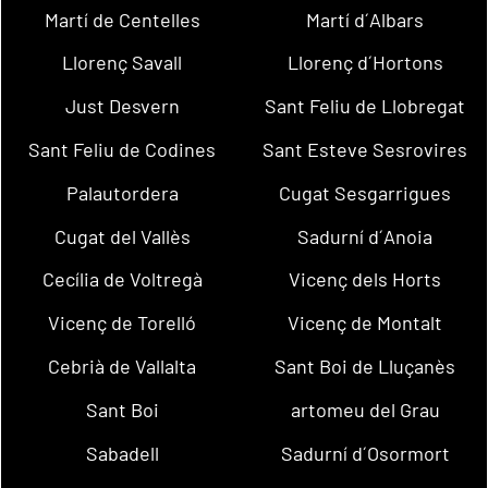
Martí de Centelles
Martí d´Albars
Llorenç Savall
Llorenç d´Hortons
Just Desvern
Sant Feliu de Llobregat
Sant Feliu de Codines
Sant Esteve Sesrovires
Palautordera
Cugat Sesgarrigues
Cugat del Vallès
Sadurní d´Anoia
Cecília de Voltregà
Vicenç dels Horts
Vicenç de Torelló
Vicenç de Montalt
Cebrià de Vallalta
Sant Boi de Lluçanès
Sant Boi
artomeu del Grau
Sabadell
Sadurní d´Osormort