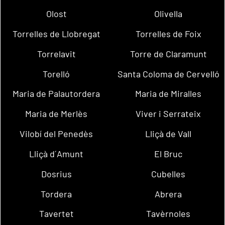
Olost
Olivella
Torrelles de Llobregat
Torrelles de Foix
Torrelavit
Torre de Claramunt
Torelló
Santa Coloma de Cervelló
Maria de Palautordera
Maria de Miralles
Maria de Merlès
Viver i Serrateix
Vilobí del Penedès
Lliçà de Vall
Lliçà d´Amunt
El Bruc
Dosrius
Cubelles
Tordera
Abrera
Tavertet
Tavèrnoles