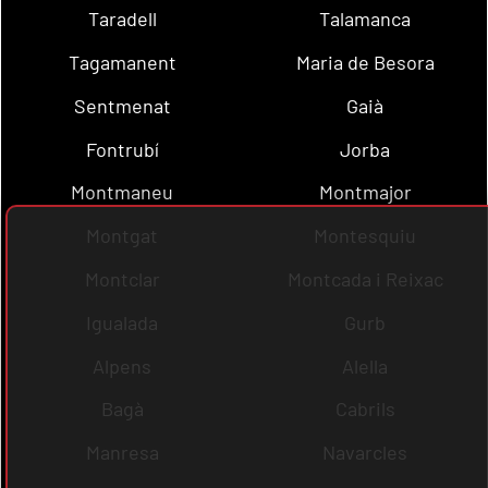
Taradell
Talamanca
Tagamanent
Maria de Besora
Sentmenat
Gaià
Fontrubí
Jorba
Montmaneu
Montmajor
Montgat
Montesquiu
Montclar
Montcada i Reixac
Igualada
Gurb
Alpens
Alella
Bagà
Cabrils
Manresa
Navarcles