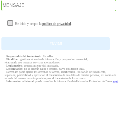
He leído y acepto la
política de privacidad
.
·
Responsable del tratamiento
: Fervalles
·
Finalidad
: gestionar el envío de información y prospección comercial,
relacionada con nuestros servicios y/o productos.
·
Legitimación
: consentimiento del interesado.
·
Destinatarios
: no se cederán datos a terceros, salvo obligación legal.
·
Derechos
: podrá ejercer los derechos de acceso, rectificación, limitación de tratamiento,
supresión, portabilidad y oposición al tratamiento de sus datos de carácter personal, así como a la
retirada del consentimiento prestado para el tratamiento de los mismos.
·
Información adicional
: puede consultar la información detallada sobre Protección de Datos
aquí
.