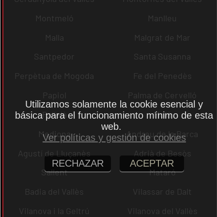
Montmeló
Manlleu
Malla
Malgrat de Mar
Santpedor
Santa Susanna
Perpètua de Mogoda
Fe del Penedès
Papiol
Palma de Cervelló
Utilizamos solamente la cookie esencial y
Pallejà
Moià
básica para el funcionamiento mínimo de esta
web.
Mediona
Andreu de la Barca
Ver políticas y gestión de cookies
Agustí de Lluçanès
Adrià de Besòs
RECHAZAR
ACEPTAR
Sallent
Mataró
Badia del Vallès
Vilassar de Dalt
Vilanova i la Geltrú
Vilanova del Vallès