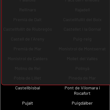
Rellinars
Rajadell
Premià de Dalt
Castellfullit del Boix
Castellfollit de Riubregós
Castellet i la Gornal
Castell de l´Areny
Puig-reig
Premià de Mar
Monistrol de Montserrat
Monistrol de Calders
Mollet del Vallès
Molins de Rei
Polinyà
Pobla de Lillet
Pineda de Mar
Castellbisbal
Pont de Vilomara i
Rocafort
Pujalt
Puigdàlber