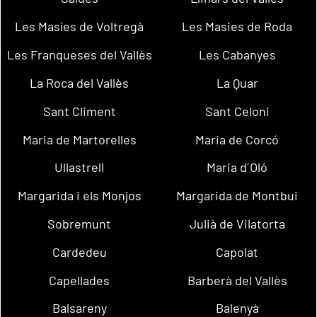
Les Masíes de Voltregà
Les Masies de Roda
Les Franqueses del Vallès
Les Cabanyes
La Roca del Vallès
La Quar
Sant Climent
Sant Celoni
Maria de Martorelles
Maria de Corcó
Ullastrell
Maria d´Oló
Margarida i els Monjos
Margarida de Montbui
Sobremunt
Julià de Vilatorta
Cardedeu
Capolat
Capellades
Barberà del Vallès
Balsareny
Balenyà