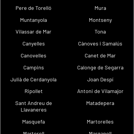
Pere de Torelló
Mura
Muntanyola
Montseny
Vilassar de Mar
Tona
Canyelles
Cànoves i Samalús
Canovelles
Canet de Mar
Campins
Calonge de Segarra
Julià de Cerdanyola
Joan Despí
Ripollet
Antoni de Vilamajor
Sant Andreu de
Matadepera
Llavaneres
Masquefa
Martorelles
Martorell
Marganell