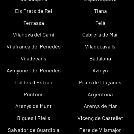
Els Prats de Rei
Tiana
Terrassa
Teià
Vilanova del Camí
Cabrera de Mar
Vilafranca del Penedès
Viladecavalls
Viladecans
Badalona
Avinyonet del Penedès
Avinyó
Caldes d´Estrac
Prats de Lluçanès
Pontons
Argentona
Arenys de Munt
Arenys de Mar
Bigues i Riells
Vicenç de Castellet
Salvador de Guardiola
Pere de Vilamajor