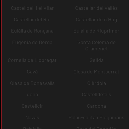
Castellbell i el Vilar
Castellar del Vallès
Castellar del Riu
Castellar de n´Hug
Eulàlia de Ronçana
Eulàlia de Riuprimer
Eugènia de Berga
Santa Coloma de
Gramenet
Cornellà de Llobregat
Gelida
Gavà
Olesa de Montserrat
Olesa de Bonesvalls
Olèrdola
dena
Castelldefels
Castellcir
Cardona
Navas
Palau-solità i Plegamans
Palafolls
Pacs del Penedès