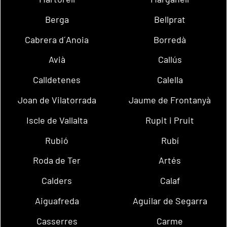
Berga
Bellprat
Cabrera d´Anoia
Borredà
Avià
Callús
Calldetenes
Calella
Joan de Vilatorrada
Jaume de Frontanyà
Iscle de Vallalta
Rupit i Pruit
Rubió
Rubí
Roda de Ter
Artés
Calders
Calaf
Aiguafreda
Aguilar de Segarra
Casserres
Carme