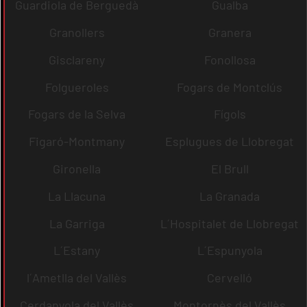
Guardiola de Berguedà
Gualba
Granollers
Granera
Gisclareny
Fonollosa
Folgueroles
Fogars de Montclús
Fogars de la Selva
Fígols
Figaró-Montmany
Esplugues de Llobregat
Gironella
El Brull
La Llacuna
La Granada
La Garriga
L´Hospitalet de Llobregat
L´Estany
L´Espunyola
l´Ametlla del Vallès
Cervelló
Cerdanyola del Vallès
Montornès del Vallès