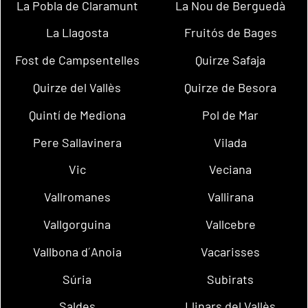
La Pobla de Claramunt
La Nou de Berguedà
La Llagosta
Fruitós de Bages
Fost de Campsentelles
Quirze Safaja
Quirze del Vallès
Quirze de Besora
Quintí de Mediona
Pol de Mar
Pere Sallavinera
Vilada
Vic
Veciana
Vallromanes
Vallirana
Vallgorguina
Vallcebre
Vallbona d´Anoia
Vacarisses
Súria
Subirats
Saldes
Llinars del Vallès