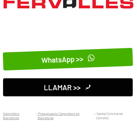
WhatsApp >>
LLAMAR >>
Carpintero
Presupuesto Carpintero en
Santa Coloma de
Barcelona
Barcelona
Cervelló