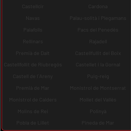
Castellcir
Cardona
Navas
Palau-solità i Plegamans
Palafolls
Pacs del Penedès
Rellinars
Rajadell
Premià de Dalt
Castellfullit del Boix
Castellfollit de Riubregós
Castellet i la Gornal
Castell de l´Areny
Puig-reig
Premià de Mar
Monistrol de Montserrat
Monistrol de Calders
Mollet del Vallès
Molins de Rei
Polinyà
Pobla de Lillet
Pineda de Mar