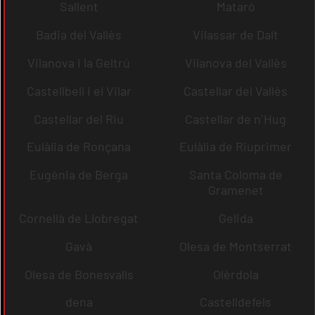
Sallent
Mataró
Badia del Vallès
Vilassar de Dalt
Vilanova i la Geltrú
Vilanova del Vallès
Castellbell i el Vilar
Castellar del Vallès
Castellar del Riu
Castellar de n´Hug
Eulàlia de Ronçana
Eulàlia de Riuprimer
Eugènia de Berga
Santa Coloma de
Gramenet
Cornellà de Llobregat
Gelida
Gavà
Olesa de Montserrat
Olesa de Bonesvalls
Olèrdola
dena
Castelldefels