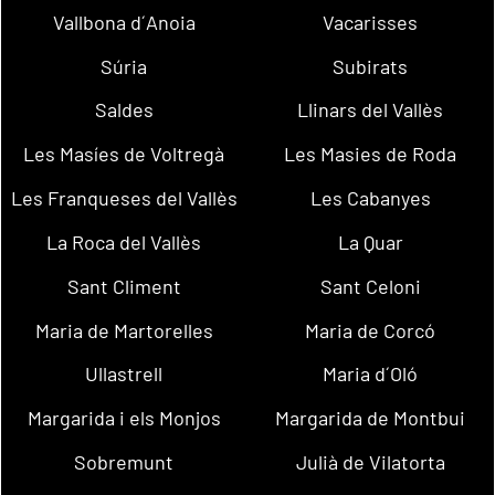
Vallbona d´Anoia
Vacarisses
Súria
Subirats
Saldes
Llinars del Vallès
Les Masíes de Voltregà
Les Masies de Roda
Les Franqueses del Vallès
Les Cabanyes
La Roca del Vallès
La Quar
Sant Climent
Sant Celoni
Maria de Martorelles
Maria de Corcó
Ullastrell
Maria d´Oló
Margarida i els Monjos
Margarida de Montbui
Sobremunt
Julià de Vilatorta