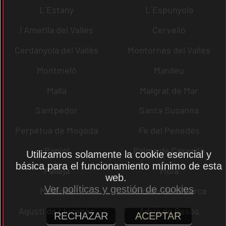
L´Estany
L´Espunyola
l´Ametlla del Vallès
Cervelló
Cerdanyola del Vallès
Montornès del Vallès
Montmeló
Manlleu
Malla
Malgrat de Mar
Santpedor
Santa Susanna
Perpètua de Mogoda
Fe del Penedès
Papiol
Palma de Cervelló
Utilizamos solamente la cookie esencial y
básica para el funcionamiento mínimo de esta
Pallejà
Moià
web.
Ver políticas y gestión de cookies
Mediona
Andreu de la Barca
Agustí de Lluçanès
Adrià de Besòs
RECHAZAR
ACEPTAR