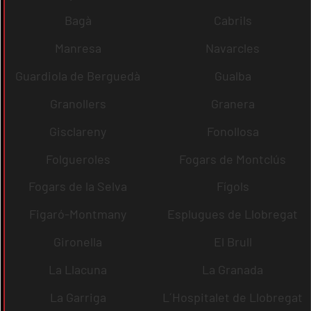
Bagà
Cabrils
Manresa
Navarcles
Guardiola de Berguedà
Gualba
Granollers
Granera
Gisclareny
Fonollosa
Folgueroles
Fogars de Montclús
Fogars de la Selva
Fígols
Figaró-Montmany
Esplugues de Llobregat
Gironella
El Brull
La Llacuna
La Granada
La Garriga
L´Hospitalet de Llobregat