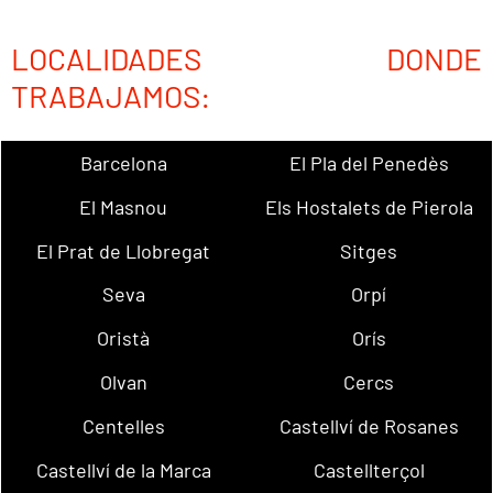
LOCALIDADES DONDE
TRABAJAMOS:
Barcelona
El Pla del Penedès
El Masnou
Els Hostalets de Pierola
El Prat de Llobregat
Sitges
Seva
Orpí
Oristà
Orís
Olvan
Cercs
Centelles
Castellví de Rosanes
Castellví de la Marca
Castellterçol