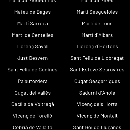
Pere de Riudebitlles
Pere de Ribes
Mateu de Bages
Martí Sesgueioles
Martí Sarroca
Martí de Tous
Martí de Centelles
Martí d´Albars
Llorenç Savall
Llorenç d´Hortons
Just Desvern
Sant Feliu de Llobregat
Sant Feliu de Codines
Sant Esteve Sesrovires
Palautordera
Cugat Sesgarrigues
Cugat del Vallès
Sadurní d´Anoia
Cecília de Voltregà
Vicenç dels Horts
Vicenç de Torelló
Vicenç de Montalt
Cebrià de Vallalta
Sant Boi de Lluçanès