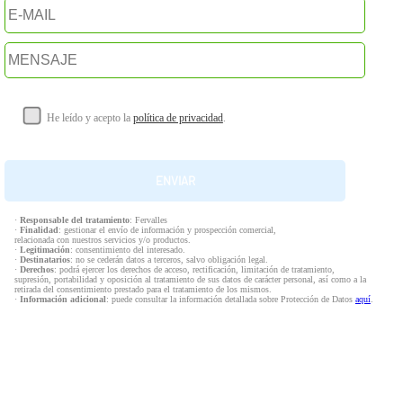
He leído y acepto la
política de privacidad
.
·
Responsable del tratamiento
: Fervalles
·
Finalidad
: gestionar el envío de información y prospección comercial,
relacionada con nuestros servicios y/o productos.
·
Legitimación
: consentimiento del interesado.
·
Destinatarios
: no se cederán datos a terceros, salvo obligación legal.
·
Derechos
: podrá ejercer los derechos de acceso, rectificación, limitación de tratamiento,
supresión, portabilidad y oposición al tratamiento de sus datos de carácter personal, así como a la
retirada del consentimiento prestado para el tratamiento de los mismos.
·
Información adicional
: puede consultar la información detallada sobre Protección de Datos
aquí
.