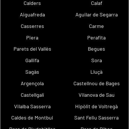
Calders
Calaf
Aiguafreda
Aguilar de Segarra
Casserres
Carme
Piera
Perafita
Parets del Vallès
Begues
Gallifa
Sora
Sagàs
Lluçà
Argençola
Castellnou de Bages
Castellgalí
Vilanova de Sau
Vilalba Sasserra
Hipòlit de Voltregà
Caldes de Montbui
Sant Feliu Sasserra