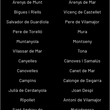
Arenys de Munt
Arenys de Mar
Bigues i Riells
Vicenç de Castellet
Salvador de Guardiola
Pere de Vilamajor
Pere de Torelló
Mura
Muntanyola
Montseny
Vilassar de Mar
Tona
Canyelles
Cànoves i Samalús
Canovelles
Canet de Mar
Campins
Calonge de Segarra
Julià de Cerdanyola
Joan Despí
Ripollet
Antoni de Vilamajor
Sant Andreu de
Matadepera