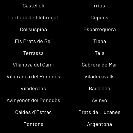
Castellolí
rrius
Corbera de Llobregat
Copons
Collsuspina
Esparreguera
Els Prats de Rei
Tiana
Terrassa
Teià
Vilanova del Camí
Cabrera de Mar
Vilafranca del Penedès
Viladecavalls
Viladecans
Badalona
Avinyonet del Penedès
Avinyó
Caldes d´Estrac
Prats de Lluçanès
Pontons
Argentona