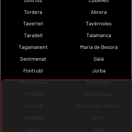
Tordera
Abrera
Tavertet
Tavèrnoles
Taradell
Talamanca
Tagamanent
Maria de Besora
Sentmenat
Gaià
Fontrubí
Jorba
Montmaneu
Montmajor
Montgat
Montesquiu
Montclar
Montcada i Reixac
Igualada
Gurb
Alpens
Alella