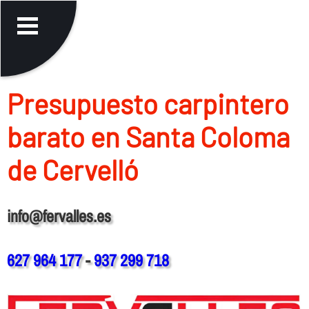
Presupuesto carpintero
barato en Santa Coloma
de Cervelló
info@fervalles.es
627 964 177
-
937 299 718