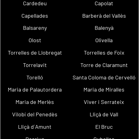
Cardedeu
Capolat
Capellades
Barberà del Vallès
Balsareny
Balenyà
Olost
Olivella
Torrelles de Llobregat
Torrelles de Foix
Torrelavit
Torre de Claramunt
Torelló
Santa Coloma de Cervelló
Maria de Palautordera
Maria de Miralles
Maria de Merlès
Viver i Serrateix
Vilobí del Penedès
Lliçà de Vall
Lliçà d´Amunt
El Bruc
Dosrius
Cubelles