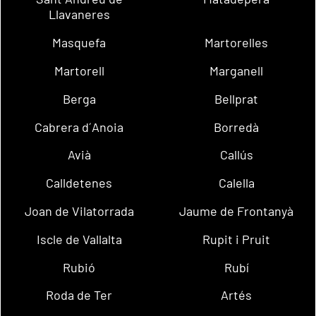
Llavaneres
Masquefa
Martorelles
Martorell
Marganell
Berga
Bellprat
Cabrera d´Anoia
Borredà
Avià
Callús
Calldetenes
Calella
Joan de Vilatorrada
Jaume de Frontanyà
Iscle de Vallalta
Rupit i Pruit
Rubió
Rubí
Roda de Ter
Artés