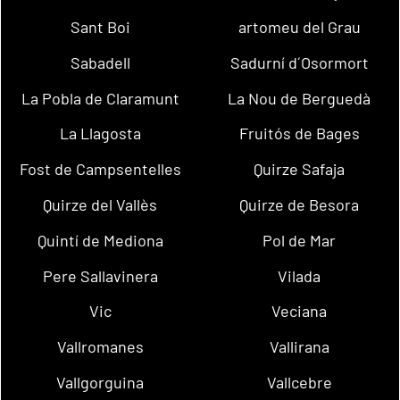
Sant Boi
artomeu del Grau
Sabadell
Sadurní d´Osormort
La Pobla de Claramunt
La Nou de Berguedà
La Llagosta
Fruitós de Bages
Fost de Campsentelles
Quirze Safaja
Quirze del Vallès
Quirze de Besora
Quintí de Mediona
Pol de Mar
Pere Sallavinera
Vilada
Vic
Veciana
Vallromanes
Vallirana
Vallgorguina
Vallcebre