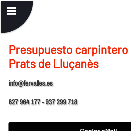
Presupuesto carpintero 
Prats de Lluçanès
info@fervalles.es
627 964 177 - 937 299 718
Copiar eMail