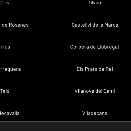
Orís
Olvan
ví de Rosanes
Castellví de la Marca
rrius
Corbera de Llobregat
rreguera
Els Prats de Rei
Teià
Vilanova del Camí
decavalls
Viladecans