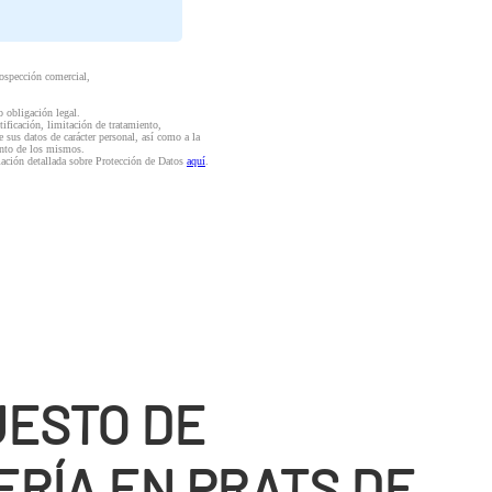
rospección comercial,
o obligación legal.
ctificación, limitación de tratamiento,
e sus datos de carácter personal, así como a la
iento de los mismos.
mación detallada sobre Protección de Datos
aquí
.
ESTO DE
RÍ­A EN PRATS DE