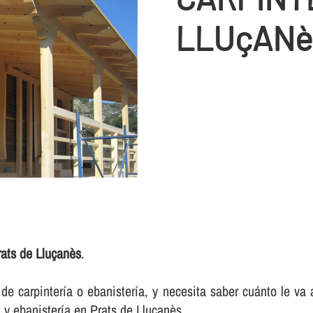
LLUçANè
rats de Lluçanès
.
e carpinterí­a o ebanisterí­a, y necesita saber cuánto le va
 y ebanisterí­a en Prats de Lluçanès.