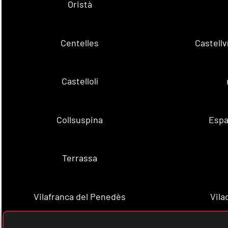
Oristà
Centelles
Castell
Castellolí
Collsuspina
Espa
Terrassa
Vilafranca del Penedès
Vila