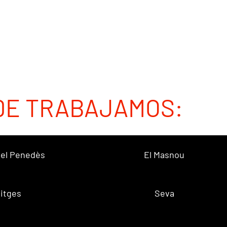
DE TRABAJAMOS:
 del Penedès
El Masnou
itges
Seva