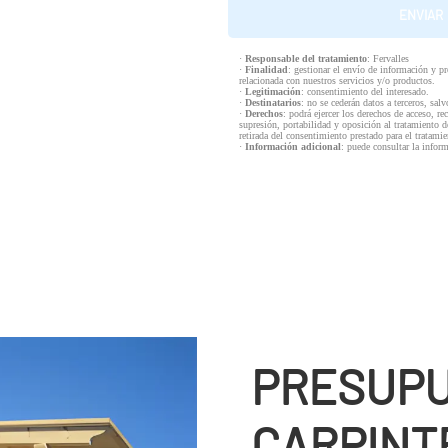
·
Responsable del tratamiento
: Fervalles
·
Finalidad
: gestionar el envío de información y p
relacionada con nuestros servicios y/o productos.
·
Legitimación
: consentimiento del interesado.
·
Destinatarios
: no se cederán datos a terceros, salv
·
Derechos
: podrá ejercer los derechos de acceso, re
supresión, portabilidad y oposición al tratamiento d
retirada del consentimiento prestado para el tratam
·
Información adicional
: puede consultar la infor
PRESUPU
CARPINTE