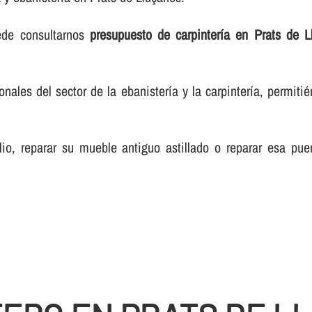
ede consultarnos
presupuesto de carpinterí­a en Prats de L
les del sector de la ebanisterí­a y la carpinterí­a, permiti
lio, reparar su mueble antiguo astillado o reparar esa pue