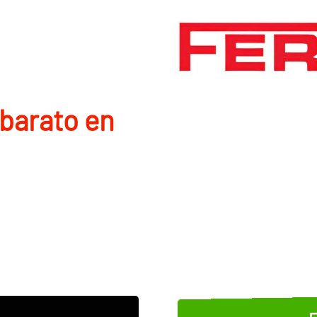
barato en
E