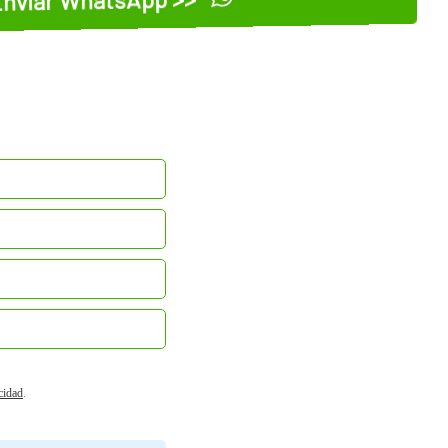
acidad
.