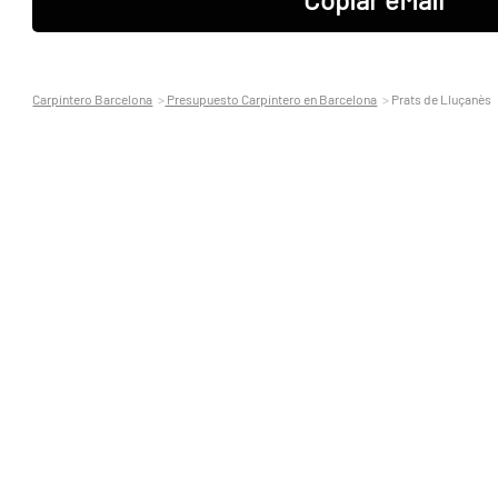
Carpintero Barcelona
Presupuesto Carpintero en Barcelona
Prats de Lluçanès