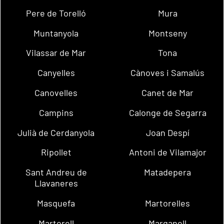
Pere de Torelló
Mura
Muntanyola
Montseny
Vilassar de Mar
Tona
Canyelles
Cànoves i Samalús
Canovelles
Canet de Mar
Campins
Calonge de Segarra
Julià de Cerdanyola
Joan Despí
Ripollet
Antoni de Vilamajor
Sant Andreu de
Matadepera
Llavaneres
Masquefa
Martorelles
Martorell
Marganell