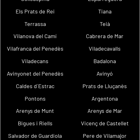
Els Prats de Rei
Tiana
Terrassa
Teià
Vilanova del Camí
Cabrera de Mar
Vilafranca del Penedès
Viladecavalls
Viladecans
Badalona
Avinyonet del Penedès
Avinyó
Caldes d´Estrac
Prats de Lluçanès
Pontons
Argentona
Arenys de Munt
Arenys de Mar
Bigues i Riells
Vicenç de Castellet
Salvador de Guardiola
Pere de Vilamajor