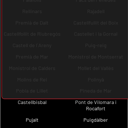
Rellinars
Rajadell
Premià de Dalt
Castellfullit del Boix
Castellfollit de Riubregós
Castellet i la Gornal
Castell de l´Areny
Puig-reig
Premià de Mar
Monistrol de Montserrat
Monistrol de Calders
Mollet del Vallès
Molins de Rei
Polinyà
Pobla de Lillet
Pineda de Mar
Castellbisbal
Pont de Vilomara i
Rocafort
Pujalt
Puigdàlber