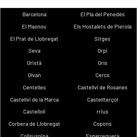
Barcelona
El Pla del Penedès
El Masnou
Els Hostalets de Pierola
El Prat de Llobregat
Sitges
Seva
Orpí
Oristà
Orís
Olvan
Cercs
Centelles
Castellví de Rosanes
Castellví de la Marca
Castellterçol
Castellolí
rrius
Corbera de Llobregat
Copons
Collsuspina
Esparreguera