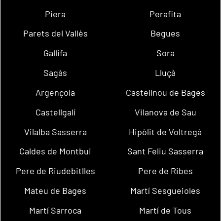
Piera
Perafita
Parets del Vallès
Begues
Gallifa
Sora
Sagàs
Lluçà
Argençola
Castellnou de Bages
Castellgalí
Vilanova de Sau
Vilalba Sasserra
Hipòlit de Voltregà
Caldes de Montbui
Sant Feliu Sasserra
Pere de Riudebitlles
Pere de Ribes
Mateu de Bages
Martí Sesgueioles
Martí Sarroca
Martí de Tous