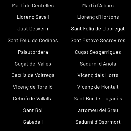
Martí de Centelles
Martí d´Albars
Llorenç Savall
Llorenç d´Hortons
Just Desvern
Sant Feliu de Llobregat
Sant Feliu de Codines
Sant Esteve Sesrovires
Palautordera
Cugat Sesgarrigues
Cugat del Vallès
Sadurní d´Anoia
Cecília de Voltregà
Vicenç dels Horts
Vicenç de Torelló
Vicenç de Montalt
Cebrià de Vallalta
Sant Boi de Lluçanès
Sant Boi
artomeu del Grau
Sabadell
Sadurní d´Osormort