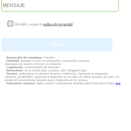
He leído y acepto la
política de privacidad
.
·
Responsable del tratamiento
: Fervalles
·
Finalidad
: gestionar el envío de información y prospección comercial,
relacionada con nuestros servicios y/o productos.
·
Legitimación
: consentimiento del interesado.
·
Destinatarios
: no se cederán datos a terceros, salvo obligación legal.
·
Derechos
: podrá ejercer los derechos de acceso, rectificación, limitación de tratamiento,
supresión, portabilidad y oposición al tratamiento de sus datos de carácter personal, así como a la
retirada del consentimiento prestado para el tratamiento de los mismos.
·
Información adicional
: puede consultar la información detallada sobre Protección de Datos
aquí
.