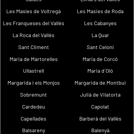
Les Masíes de Voltregà
Les Masies de Roda
Les Franqueses del Vallès
Les Cabanyes
La Roca del Vallès
La Quar
Sant Climent
Sant Celoni
Maria de Martorelles
Maria de Corcó
Ullastrell
Maria d´Oló
Margarida i els Monjos
Margarida de Montbui
Sobremunt
Julià de Vilatorta
Cardedeu
Capolat
Capellades
Barberà del Vallès
Balsareny
Balenyà