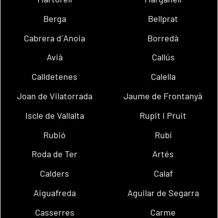
Berga
Bellprat
Cabrera d´Anoia
Borredà
Avià
Callús
Calldetenes
Calella
Joan de Vilatorrada
Jaume de Frontanyà
Iscle de Vallalta
Rupit i Pruit
Rubió
Rubí
Roda de Ter
Artés
Calders
Calaf
Aiguafreda
Aguilar de Segarra
Casserres
Carme