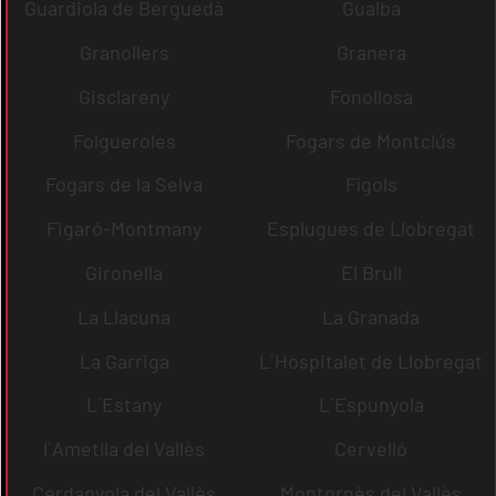
Guardiola de Berguedà
Gualba
Granollers
Granera
Gisclareny
Fonollosa
Folgueroles
Fogars de Montclús
Fogars de la Selva
Fígols
Figaró-Montmany
Esplugues de Llobregat
Gironella
El Brull
La Llacuna
La Granada
La Garriga
L´Hospitalet de Llobregat
L´Estany
L´Espunyola
l´Ametlla del Vallès
Cervelló
Cerdanyola del Vallès
Montornès del Vallès