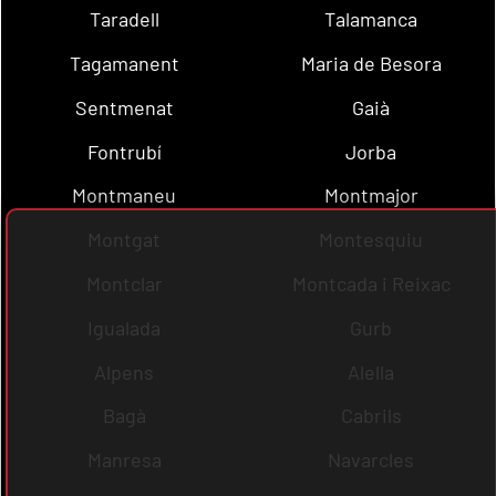
Taradell
Talamanca
Tagamanent
Maria de Besora
Sentmenat
Gaià
Fontrubí
Jorba
Montmaneu
Montmajor
Montgat
Montesquiu
Montclar
Montcada i Reixac
Igualada
Gurb
Alpens
Alella
Bagà
Cabrils
Manresa
Navarcles