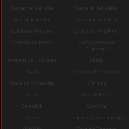
Castellbell i el Vilar
Castellar del Vallès
Castellar del Riu
Castellar de n´Hug
Eulàlia de Ronçana
Eulàlia de Riuprimer
Eugènia de Berga
Santa Coloma de
Gramenet
Cornellà de Llobregat
Gelida
Gavà
Olesa de Montserrat
Olesa de Bonesvalls
Olèrdola
dena
Castelldefels
Castellcir
Cardona
Navas
Palau-solità i Plegamans
Palafolls
Pacs del Penedès