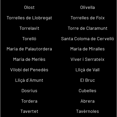
Olost
Olivella
Torrelles de Llobregat
Torrelles de Foix
Torrelavit
Torre de Claramunt
Torelló
Santa Coloma de Cervelló
Maria de Palautordera
Maria de Miralles
Maria de Merlès
Viver i Serrateix
Vilobí del Penedès
Lliçà de Vall
Lliçà d´Amunt
El Bruc
Dosrius
Cubelles
Tordera
Abrera
Tavertet
Tavèrnoles