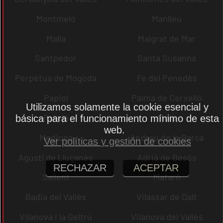
Montmeló
Manlleu
Malla
Malgrat de Mar
Santpedor
Santa Susanna
Perpètua de Mogoda
Fe del Penedès
Papiol
Palma de Cervelló
Utilizamos solamente la cookie esencial y
Pallejà
Moià
básica para el funcionamiento mínimo de esta
web.
Mediona
Andreu de la Barca
Ver políticas y gestión de cookies
Agustí de Lluçanès
Adrià de Besòs
RECHAZAR
ACEPTAR
Sallent
Mataró
Badia del Vallès
Vilassar de Dalt
Vilanova i la Geltrú
Vilanova del Vallès