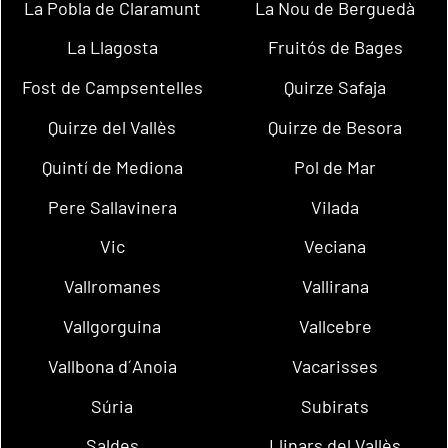
La Pobla de Claramunt
La Nou de Berguedà
La Llagosta
Fruitós de Bages
Fost de Campsentelles
Quirze Safaja
Quirze del Vallès
Quirze de Besora
Quintí de Mediona
Pol de Mar
Pere Sallavinera
Vilada
Vic
Veciana
Vallromanes
Vallirana
Vallgorguina
Vallcebre
Vallbona d´Anoia
Vacarisses
Súria
Subirats
Saldes
Llinars del Vallès