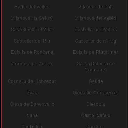
Badia del Vallès
Vilassar de Dalt
Vilanova i la Geltrú
Vilanova del Vallès
Castellbell i el Vilar
Castellar del Vallès
Castellar del Riu
Castellar de n´Hug
Eulàlia de Ronçana
Eulàlia de Riuprimer
Eugènia de Berga
Santa Coloma de
Gramenet
Cornellà de Llobregat
Gelida
Gavà
Olesa de Montserrat
Olesa de Bonesvalls
Olèrdola
dena
Castelldefels
Castellcir
Cardona