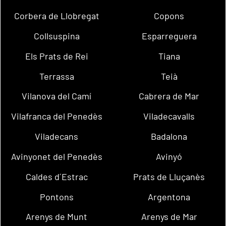
Corbera de Llobregat
Copons
Collsuspina
Esparreguera
Els Prats de Rei
Tiana
Terrassa
Teià
Vilanova del Camí
Cabrera de Mar
Vilafranca del Penedès
Viladecavalls
Viladecans
Badalona
Avinyonet del Penedès
Avinyó
Caldes d´Estrac
Prats de Lluçanès
Pontons
Argentona
Arenys de Munt
Arenys de Mar