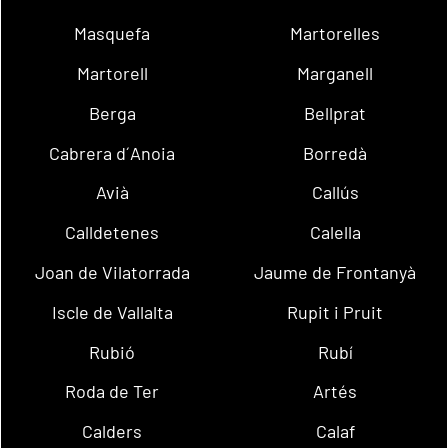
Masquefa
Martorelles
Martorell
Marganell
Berga
Bellprat
Cabrera d´Anoia
Borredà
Avià
Callús
Calldetenes
Calella
Joan de Vilatorrada
Jaume de Frontanyà
Iscle de Vallalta
Rupit i Pruit
Rubió
Rubí
Roda de Ter
Artés
Calders
Calaf