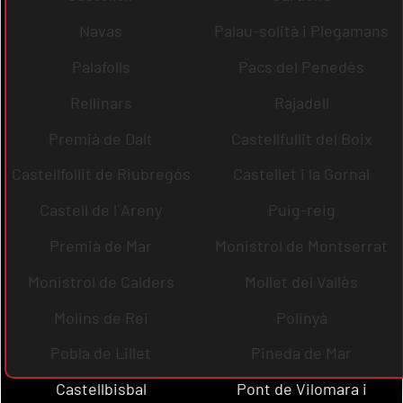
Navas
Palau-solità i Plegamans
Palafolls
Pacs del Penedès
Rellinars
Rajadell
Premià de Dalt
Castellfullit del Boix
Castellfollit de Riubregós
Castellet i la Gornal
Castell de l´Areny
Puig-reig
Premià de Mar
Monistrol de Montserrat
Monistrol de Calders
Mollet del Vallès
Molins de Rei
Polinyà
Pobla de Lillet
Pineda de Mar
Castellbisbal
Pont de Vilomara i