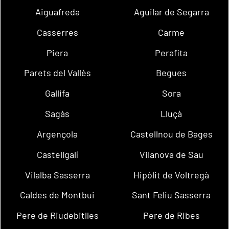
Aiguafreda
Aguilar de Segarra
Casserres
Carme
Piera
Perafita
Parets del Vallès
Begues
Gallifa
Sora
Sagàs
Lluçà
Argençola
Castellnou de Bages
Castellgalí
Vilanova de Sau
Vilalba Sasserra
Hipòlit de Voltregà
Caldes de Montbui
Sant Feliu Sasserra
Pere de Riudebitlles
Pere de Ribes