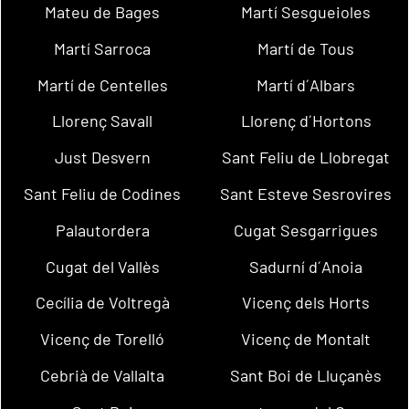
Mateu de Bages
Martí Sesgueioles
Martí Sarroca
Martí de Tous
Martí de Centelles
Martí d´Albars
Llorenç Savall
Llorenç d´Hortons
Just Desvern
Sant Feliu de Llobregat
Sant Feliu de Codines
Sant Esteve Sesrovires
Palautordera
Cugat Sesgarrigues
Cugat del Vallès
Sadurní d´Anoia
Cecília de Voltregà
Vicenç dels Horts
Vicenç de Torelló
Vicenç de Montalt
Cebrià de Vallalta
Sant Boi de Lluçanès