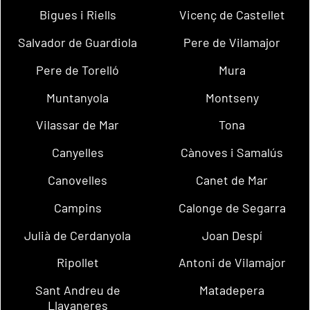
Bigues i Riells
Vicenç de Castellet
Salvador de Guardiola
Pere de Vilamajor
Pere de Torelló
Mura
Muntanyola
Montseny
Vilassar de Mar
Tona
Canyelles
Cànoves i Samalús
Canovelles
Canet de Mar
Campins
Calonge de Segarra
Julià de Cerdanyola
Joan Despí
Ripollet
Antoni de Vilamajor
Sant Andreu de
Matadepera
Llavaneres