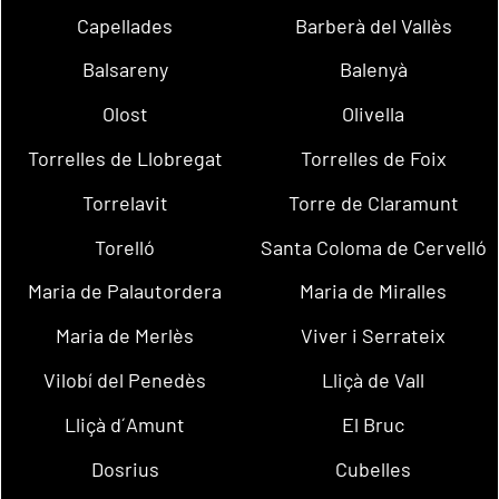
Capellades
Barberà del Vallès
Balsareny
Balenyà
Olost
Olivella
Torrelles de Llobregat
Torrelles de Foix
Torrelavit
Torre de Claramunt
Torelló
Santa Coloma de Cervelló
Maria de Palautordera
Maria de Miralles
Maria de Merlès
Viver i Serrateix
Vilobí del Penedès
Lliçà de Vall
Lliçà d´Amunt
El Bruc
Dosrius
Cubelles