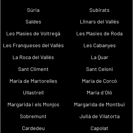
Súria
Subirats
Saldes
Llinars del Vallès
Les Masíes de Voltregà
Les Masies de Roda
Les Franqueses del Vallès
Les Cabanyes
La Roca del Vallès
La Quar
Sant Climent
Sant Celoni
Maria de Martorelles
Maria de Corcó
Ullastrell
Maria d´Oló
Margarida i els Monjos
Margarida de Montbui
Sobremunt
Julià de Vilatorta
Cardedeu
Capolat