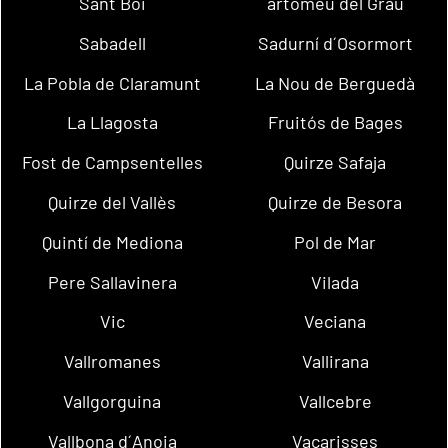
Sant Boi
artomeu del Grau
Sabadell
Sadurní d´Osormort
La Pobla de Claramunt
La Nou de Berguedà
La Llagosta
Fruitós de Bages
Fost de Campsentelles
Quirze Safaja
Quirze del Vallès
Quirze de Besora
Quintí de Mediona
Pol de Mar
Pere Sallavinera
Vilada
Vic
Veciana
Vallromanes
Vallirana
Vallgorguina
Vallcebre
Vallbona d´Anoia
Vacarisses