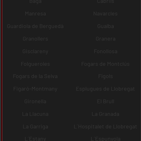
Bagà
Cabrils
Manresa
Navarcles
Guardiola de Berguedà
Gualba
Granollers
Granera
Gisclareny
Fonollosa
Folgueroles
Fogars de Montclús
Fogars de la Selva
Fígols
Figaró-Montmany
Esplugues de Llobregat
Gironella
El Brull
La Llacuna
La Granada
La Garriga
L´Hospitalet de Llobregat
L´Estany
L´Espunyola