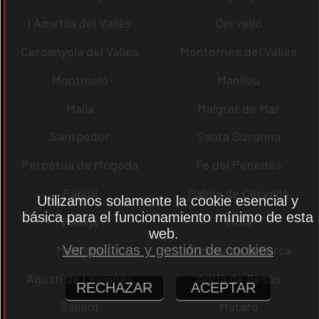
l´Ametlla del Vallès
Cervelló
Cerdanyola del Vallès
Montornès del Vallès
Montmeló
Manlleu
Malla
Malgrat de Mar
Santpedor
Santa Susanna
Perpètua de Mogoda
Fe del Penedès
Papiol
Palma de Cervelló
Utilizamos solamente la cookie esencial y
básica para el funcionamiento mínimo de esta
Pallejà
Moià
web.
Mediona
Andreu de la Barca
Ver políticas y gestión de cookies
Agustí de Lluçanès
Adrià de Besòs
RECHAZAR
ACEPTAR
Sallent
Mataró