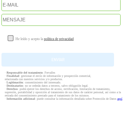
He leído y acepto la
política de privacidad
.
·
Responsable del tratamiento
: Fervalles
·
Finalidad
: gestionar el envío de información y prospección comercial,
relacionada con nuestros servicios y/o productos.
·
Legitimación
: consentimiento del interesado.
·
Destinatarios
: no se cederán datos a terceros, salvo obligación legal.
·
Derechos
: podrá ejercer los derechos de acceso, rectificación, limitación de tratamiento,
supresión, portabilidad y oposición al tratamiento de sus datos de carácter personal, así como a la
retirada del consentimiento prestado para el tratamiento de los mismos.
·
Información adicional
: puede consultar la información detallada sobre Protección de Datos
aquí
.