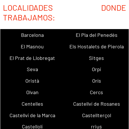
LOCALIDADES DONDE
TRABAJAMOS:
Barcelona
El Pla del Penedès
El Masnou
Els Hostalets de Pierola
El Prat de Llobregat
Sitges
Seva
Orpí
Oristà
Orís
Olvan
Cercs
Centelles
Castellví de Rosanes
Castellví de la Marca
Castellterçol
Castellolí
rrius