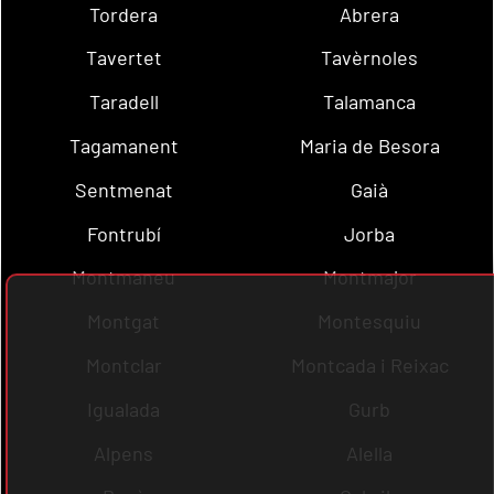
Tordera
Abrera
Tavertet
Tavèrnoles
Taradell
Talamanca
Tagamanent
Maria de Besora
Sentmenat
Gaià
Fontrubí
Jorba
Montmaneu
Montmajor
Montgat
Montesquiu
Montclar
Montcada i Reixac
Igualada
Gurb
Alpens
Alella