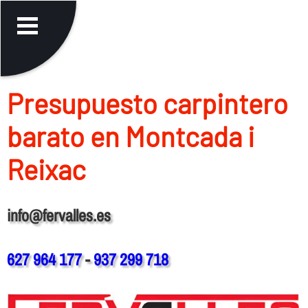
Presupuesto carpintero
barato en Montcada i
Reixac
info@fervalles.es
627 964 177
-
937 299 718