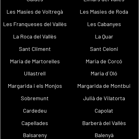
Les Masíes de Voltregà
Les Masies de Roda
Les Franqueses del Vallès
Les Cabanyes
La Roca del Vallès
La Quar
Sant Climent
Sant Celoni
Maria de Martorelles
Maria de Corcó
Ullastrell
Maria d´Oló
Margarida i els Monjos
Margarida de Montbui
Sobremunt
Julià de Vilatorta
Cardedeu
Capolat
Capellades
Barberà del Vallès
Balsareny
Balenyà