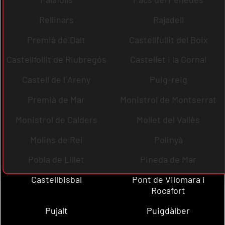
Rellinars
Rajadell
Premià de Dalt
Castellfullit del Boix
Castellfollit de Riubregós
Castellet i la Gornal
Castell de l´Areny
Puig-reig
Premià de Mar
Monistrol de Montserrat
Monistrol de Calders
Mollet del Vallès
Molins de Rei
Polinyà
Pobla de Lillet
Pineda de Mar
Castellbisbal
Pont de Vilomara i
Rocafort
Pujalt
Puigdàlber