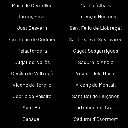
Martí de Centelles
Martí d´Albars
Llorenç Savall
Llorenç d´Hortons
Just Desvern
Sant Feliu de Llobregat
Sant Feliu de Codines
Sant Esteve Sesrovires
Palautordera
Cugat Sesgarrigues
Cugat del Vallès
Sadurní d´Anoia
Cecília de Voltregà
Vicenç dels Horts
Vicenç de Torelló
Vicenç de Montalt
Cebrià de Vallalta
Sant Boi de Lluçanès
Sant Boi
artomeu del Grau
Sabadell
Sadurní d´Osormort