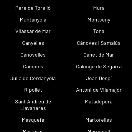
Pere de Torelló
Mura
Muntanyola
Montseny
Vilassar de Mar
Tona
Canyelles
Cànoves i Samalús
Canovelles
Canet de Mar
Campins
Calonge de Segarra
Julià de Cerdanyola
Joan Despí
Ripollet
Antoni de Vilamajor
Sant Andreu de
Matadepera
Llavaneres
Masquefa
Martorelles
Martorell
Marganell