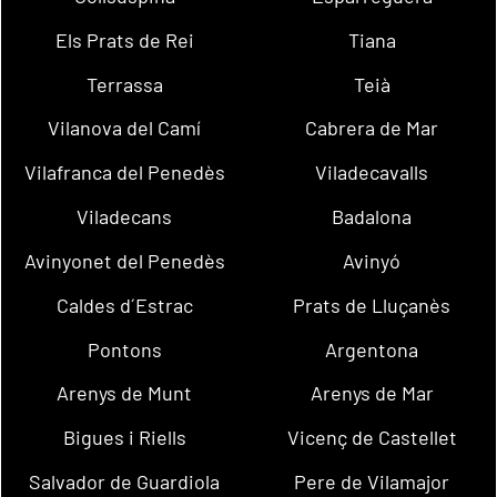
Els Prats de Rei
Tiana
Terrassa
Teià
Vilanova del Camí
Cabrera de Mar
Vilafranca del Penedès
Viladecavalls
Viladecans
Badalona
Avinyonet del Penedès
Avinyó
Caldes d´Estrac
Prats de Lluçanès
Pontons
Argentona
Arenys de Munt
Arenys de Mar
Bigues i Riells
Vicenç de Castellet
Salvador de Guardiola
Pere de Vilamajor