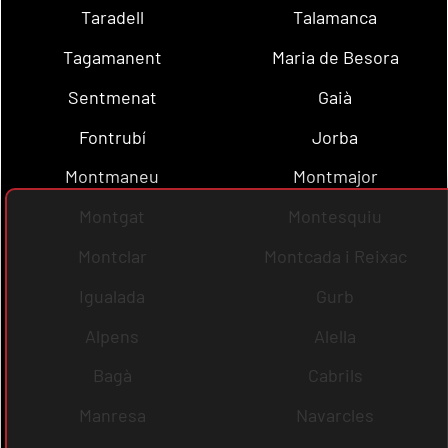
Taradell
Talamanca
Tagamanent
Maria de Besora
Sentmenat
Gaià
Fontrubí
Jorba
Montmaneu
Montmajor
Montgat
Montesquiu
Montclar
Montcada i Reixac
Igualada
Gurb
Alpens
Alella
Bagà
Cabrils
Manresa
Navarcles