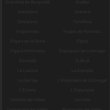
Guardiola de Berguedà
Gualba
Granollers
Granera
Gisclareny
Fonollosa
Folgueroles
Fogars de Montclús
Fogars de la Selva
Fígols
Figaró-Montmany
Esplugues de Llobregat
Gironella
El Brull
La Llacuna
La Granada
La Garriga
L´Hospitalet de Llobregat
L´Estany
L´Espunyola
l´Ametlla del Vallès
Cervelló
Cerdanyola del Vallès
Montornès del Vallès