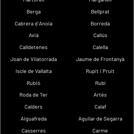
Berga
Bellprat
Cabrera d´Anoia
Borredà
Avià
Callús
Calldetenes
Calella
Joan de Vilatorrada
Jaume de Frontanyà
Iscle de Vallalta
Rupit i Pruit
Rubió
Rubí
Roda de Ter
Artés
Calders
Calaf
Aiguafreda
Aguilar de Segarra
Casserres
Carme