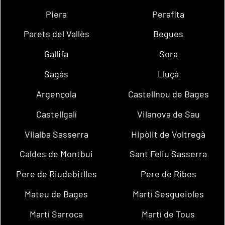
Piera
Perafita
Parets del Vallès
Begues
Gallifa
Sora
Sagàs
Lluçà
Argençola
Castellnou de Bages
Castellgalí
Vilanova de Sau
Vilalba Sasserra
Hipòlit de Voltregà
Caldes de Montbui
Sant Feliu Sasserra
Pere de Riudebitlles
Pere de Ribes
Mateu de Bages
Martí Sesgueioles
Martí Sarroca
Martí de Tous