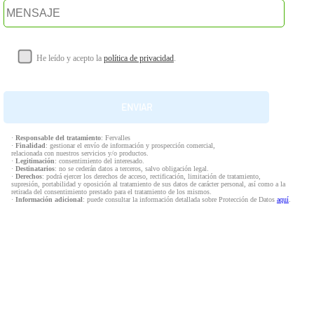
He leído y acepto la
política de privacidad
.
·
Responsable del tratamiento
: Fervalles
·
Finalidad
: gestionar el envío de información y prospección comercial,
relacionada con nuestros servicios y/o productos.
·
Legitimación
: consentimiento del interesado.
·
Destinatarios
: no se cederán datos a terceros, salvo obligación legal.
·
Derechos
: podrá ejercer los derechos de acceso, rectificación, limitación de tratamiento,
supresión, portabilidad y oposición al tratamiento de sus datos de carácter personal, así como a la
retirada del consentimiento prestado para el tratamiento de los mismos.
·
Información adicional
: puede consultar la información detallada sobre Protección de Datos
aquí
.