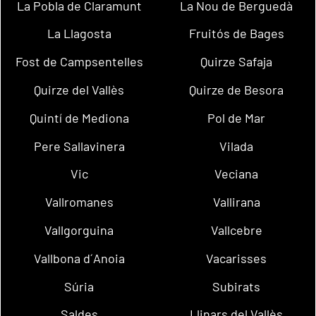
La Pobla de Claramunt
La Nou de Berguedà
La Llagosta
Fruitós de Bages
Fost de Campsentelles
Quirze Safaja
Quirze del Vallès
Quirze de Besora
Quintí de Mediona
Pol de Mar
Pere Sallavinera
Vilada
Vic
Veciana
Vallromanes
Vallirana
Vallgorguina
Vallcebre
Vallbona d´Anoia
Vacarisses
Súria
Subirats
Saldes
Llinars del Vallès