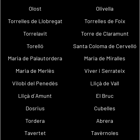
Olost
Olivella
Torrelles de Llobregat
Torrelles de Foix
Torrelavit
Torre de Claramunt
Torelló
Santa Coloma de Cervelló
Maria de Palautordera
Maria de Miralles
Maria de Merlès
Viver i Serrateix
Vilobí del Penedès
Lliçà de Vall
Lliçà d´Amunt
El Bruc
Dosrius
Cubelles
Tordera
Abrera
Tavertet
Tavèrnoles