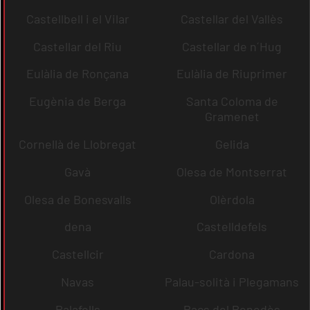
Castellbell i el Vilar
Castellar del Vallès
Castellar del Riu
Castellar de n´Hug
Eulàlia de Ronçana
Eulàlia de Riuprimer
Eugènia de Berga
Santa Coloma de
Gramenet
Cornellà de Llobregat
Gelida
Gavà
Olesa de Montserrat
Olesa de Bonesvalls
Olèrdola
dena
Castelldefels
Castellcir
Cardona
Navas
Palau-solità i Plegamans
Palafolls
Pacs del Penedès