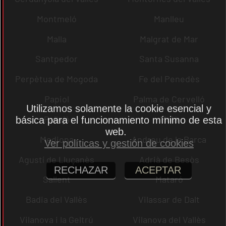
Montmeló
Manlleu
Malla
Malgrat de Mar
Santpedor
Santa Susanna
Perpètua de Mogoda
Fe del Penedès
Papiol
Palma de Cervelló
Utilizamos solamente la cookie esencial y
Pallejà
Moià
básica para el funcionamiento mínimo de esta
web.
Mediona
Andreu de la Barca
Ver políticas y gestión de cookies
Agustí de Lluçanès
Adrià de Besòs
RECHAZAR
ACEPTAR
Sallent
Mataró
Badia del Vallès
Vilassar de Dalt
Vilanova i la Geltrú
Vilanova del Vallès