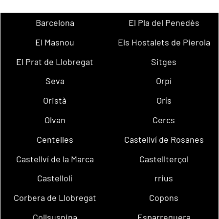
Barcelona
El Pla del Penedès
El Masnou
Els Hostalets de Pierola
El Prat de Llobregat
Sitges
Seva
Orpí
Oristà
Orís
Olvan
Cercs
Centelles
Castellví de Rosanes
Castellví de la Marca
Castellterçol
Castellolí
rrius
Corbera de Llobregat
Copons
Collsuspina
Esparreguera