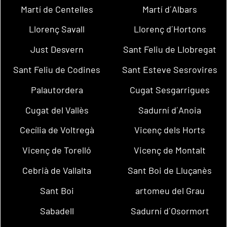
Martí de Centelles
Martí d´Albars
Llorenç Savall
Llorenç d´Hortons
Just Desvern
Sant Feliu de Llobregat
Sant Feliu de Codines
Sant Esteve Sesrovires
Palautordera
Cugat Sesgarrigues
Cugat del Vallès
Sadurní d´Anoia
Cecília de Voltregà
Vicenç dels Horts
Vicenç de Torelló
Vicenç de Montalt
Cebrià de Vallalta
Sant Boi de Lluçanès
Sant Boi
artomeu del Grau
Sabadell
Sadurní d´Osormort