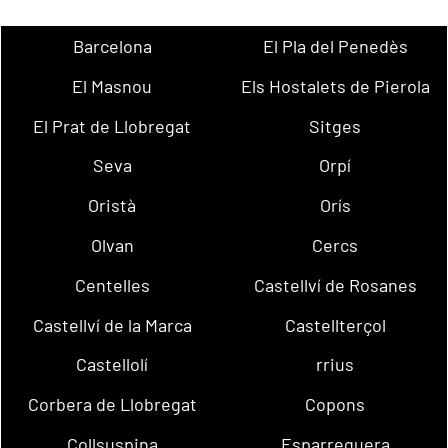
Barcelona
El Pla del Penedès
El Masnou
Els Hostalets de Pierola
El Prat de Llobregat
Sitges
Seva
Orpí
Oristà
Orís
Olvan
Cercs
Centelles
Castellví de Rosanes
Castellví de la Marca
Castellterçol
Castellolí
rrius
Corbera de Llobregat
Copons
Collsuspina
Esparreguera