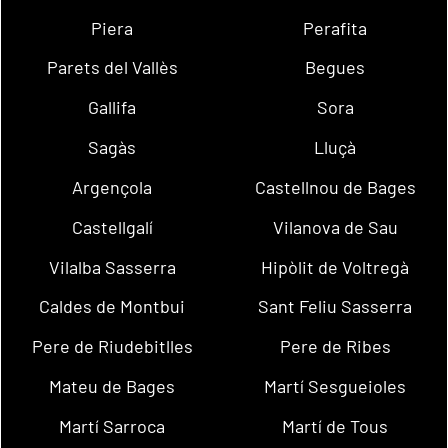
Piera
Perafita
Parets del Vallès
Begues
Gallifa
Sora
Sagàs
Lluçà
Argençola
Castellnou de Bages
Castellgalí
Vilanova de Sau
Vilalba Sasserra
Hipòlit de Voltregà
Caldes de Montbui
Sant Feliu Sasserra
Pere de Riudebitlles
Pere de Ribes
Mateu de Bages
Martí Sesgueioles
Martí Sarroca
Martí de Tous