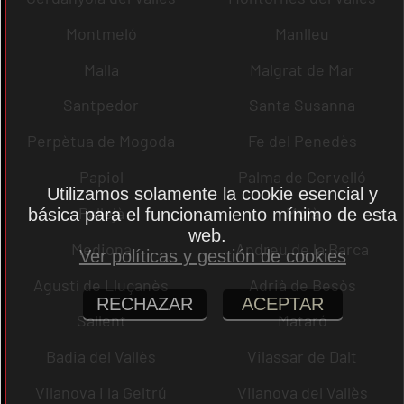
Montmeló
Manlleu
Malla
Malgrat de Mar
Santpedor
Santa Susanna
Perpètua de Mogoda
Fe del Penedès
Papiol
Palma de Cervelló
Utilizamos solamente la cookie esencial y
Pallejà
Moià
básica para el funcionamiento mínimo de esta
web.
Mediona
Andreu de la Barca
Ver políticas y gestión de cookies
Agustí de Lluçanès
Adrià de Besòs
RECHAZAR
ACEPTAR
Sallent
Mataró
Badia del Vallès
Vilassar de Dalt
Vilanova i la Geltrú
Vilanova del Vallès