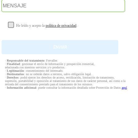
He leído y acepto la
política de privacidad
.
·
Responsable del tratamiento
: Fervalles
·
Finalidad
: gestionar el envío de información y prospección comercial,
relacionada con nuestros servicios y/o productos.
·
Legitimación
: consentimiento del interesado.
·
Destinatarios
: no se cederán datos a terceros, salvo obligación legal.
·
Derechos
: podrá ejercer los derechos de acceso, rectificación, limitación de tratamiento,
supresión, portabilidad y oposición al tratamiento de sus datos de carácter personal, así como a la
retirada del consentimiento prestado para el tratamiento de los mismos.
·
Información adicional
: puede consultar la información detallada sobre Protección de Datos
aquí
.