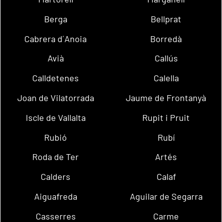
Berga
Bellprat
Cabrera d´Anoia
Borredà
Avià
Callús
Calldetenes
Calella
Joan de Vilatorrada
Jaume de Frontanyà
Iscle de Vallalta
Rupit i Pruit
Rubió
Rubí
Roda de Ter
Artés
Calders
Calaf
Aiguafreda
Aguilar de Segarra
Casserres
Carme