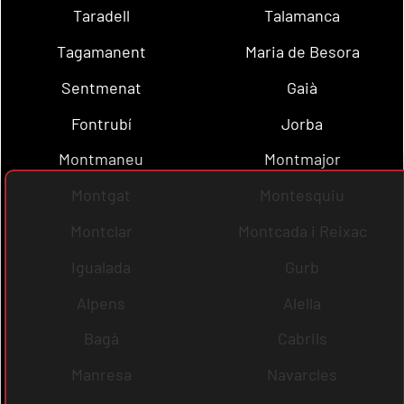
Taradell
Talamanca
Tagamanent
Maria de Besora
Sentmenat
Gaià
Fontrubí
Jorba
Montmaneu
Montmajor
Montgat
Montesquiu
Montclar
Montcada i Reixac
Igualada
Gurb
Alpens
Alella
Bagà
Cabrils
Manresa
Navarcles