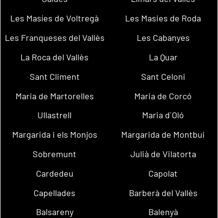
Les Masíes de Voltregà
Les Masies de Roda
Les Franqueses del Vallès
Les Cabanyes
La Roca del Vallès
La Quar
Sant Climent
Sant Celoni
Maria de Martorelles
Maria de Corcó
Ullastrell
Maria d´Oló
Margarida i els Monjos
Margarida de Montbui
Sobremunt
Julià de Vilatorta
Cardedeu
Capolat
Capellades
Barberà del Vallès
Balsareny
Balenyà