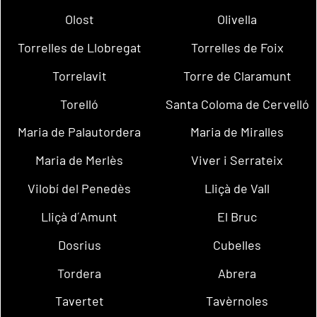
Olost
Olivella
Torrelles de Llobregat
Torrelles de Foix
Torrelavit
Torre de Claramunt
Torelló
Santa Coloma de Cervelló
Maria de Palautordera
Maria de Miralles
Maria de Merlès
Viver i Serrateix
Vilobí del Penedès
Lliçà de Vall
Lliçà d´Amunt
El Bruc
Dosrius
Cubelles
Tordera
Abrera
Tavertet
Tavèrnoles