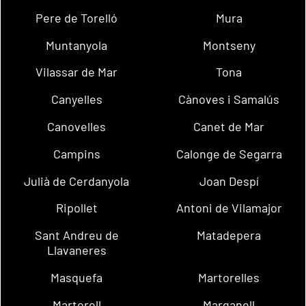
Pere de Torelló
Mura
Muntanyola
Montseny
Vilassar de Mar
Tona
Canyelles
Cànoves i Samalús
Canovelles
Canet de Mar
Campins
Calonge de Segarra
Julià de Cerdanyola
Joan Despí
Ripollet
Antoni de Vilamajor
Sant Andreu de
Matadepera
Llavaneres
Masquefa
Martorelles
Martorell
Marganell