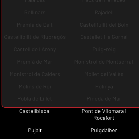
Rellinars
Rajadell
Premià de Dalt
Castellfullit del Boix
Castellfollit de Riubregós
Castellet i la Gornal
Castell de l´Areny
Puig-reig
Premià de Mar
Monistrol de Montserrat
Monistrol de Calders
Mollet del Vallès
Molins de Rei
Polinyà
Pobla de Lillet
Pineda de Mar
Castellbisbal
Pont de Vilomara i
Rocafort
Pujalt
Puigdàlber