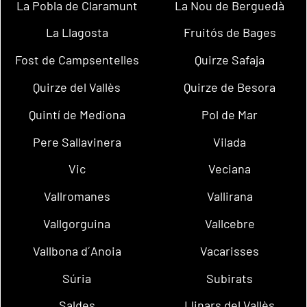
La Pobla de Claramunt
La Nou de Berguedà
La Llagosta
Fruitós de Bages
Fost de Campsentelles
Quirze Safaja
Quirze del Vallès
Quirze de Besora
Quintí de Mediona
Pol de Mar
Pere Sallavinera
Vilada
Vic
Veciana
Vallromanes
Vallirana
Vallgorguina
Vallcebre
Vallbona d´Anoia
Vacarisses
Súria
Subirats
Saldes
Llinars del Vallès