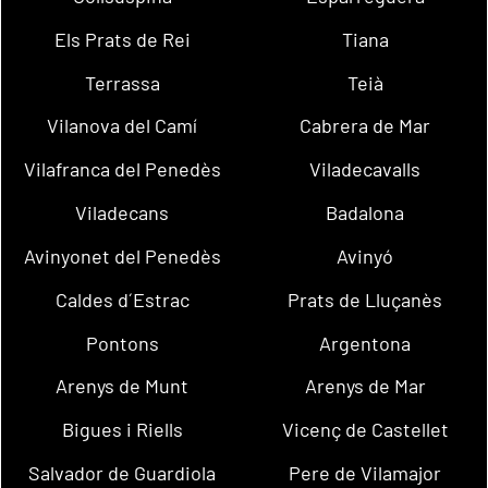
Els Prats de Rei
Tiana
Terrassa
Teià
Vilanova del Camí
Cabrera de Mar
Vilafranca del Penedès
Viladecavalls
Viladecans
Badalona
Avinyonet del Penedès
Avinyó
Caldes d´Estrac
Prats de Lluçanès
Pontons
Argentona
Arenys de Munt
Arenys de Mar
Bigues i Riells
Vicenç de Castellet
Salvador de Guardiola
Pere de Vilamajor