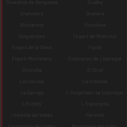
Guardiola de Berguedà
Gualba
Granollers
Granera
Gisclareny
Fonollosa
Folgueroles
Fogars de Montclús
Fogars de la Selva
Fígols
Figaró-Montmany
Esplugues de Llobregat
Gironella
El Brull
La Llacuna
La Granada
La Garriga
L´Hospitalet de Llobregat
L´Estany
L´Espunyola
l´Ametlla del Vallès
Cervelló
Cerdanyola del Vallès
Montornès del Vallès