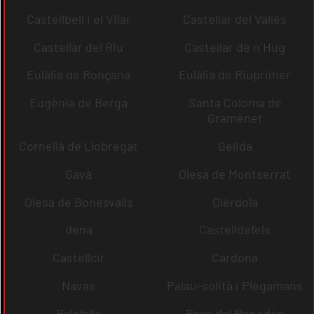
Castellbell i el Vilar
Castellar del Vallès
Castellar del Riu
Castellar de n´Hug
Eulàlia de Ronçana
Eulàlia de Riuprimer
Eugènia de Berga
Santa Coloma de
Gramenet
Cornellà de Llobregat
Gelida
Gavà
Olesa de Montserrat
Olesa de Bonesvalls
Olèrdola
dena
Castelldefels
Castellcir
Cardona
Navas
Palau-solità i Plegamans
Palafolls
Pacs del Penedès