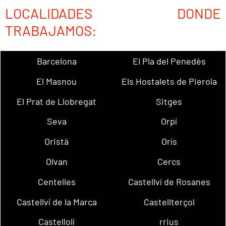
LOCALIDADES DONDE
TRABAJAMOS:
Barcelona
El Pla del Penedès
El Masnou
Els Hostalets de Pierola
El Prat de Llobregat
Sitges
Seva
Orpí
Oristà
Orís
Olvan
Cercs
Centelles
Castellví de Rosanes
Castellví de la Marca
Castellterçol
Castellolí
rrius