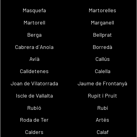
Masquefa
Martorelles
Martorell
Marganell
Berga
Bellprat
Cabrera d´Anoia
Borredà
Avià
Callús
Calldetenes
Calella
Joan de Vilatorrada
Jaume de Frontanyà
Iscle de Vallalta
Rupit i Pruit
Rubió
Rubí
Roda de Ter
Artés
Calders
Calaf