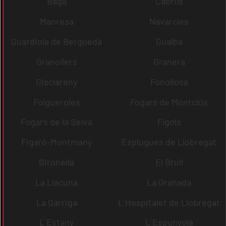
Bagà
Cabrils
Manresa
Navarcles
Guardiola de Berguedà
Gualba
Granollers
Granera
Gisclareny
Fonollosa
Folgueroles
Fogars de Montclús
Fogars de la Selva
Fígols
Figaró-Montmany
Esplugues de Llobregat
Gironella
El Brull
La Llacuna
La Granada
La Garriga
L´Hospitalet de Llobregat
L´Estany
L´Espunyola