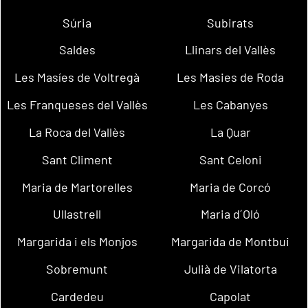
Súria
Subirats
Saldes
Llinars del Vallès
Les Masíes de Voltregà
Les Masies de Roda
Les Franqueses del Vallès
Les Cabanyes
La Roca del Vallès
La Quar
Sant Climent
Sant Celoni
Maria de Martorelles
Maria de Corcó
Ullastrell
Maria d´Oló
Margarida i els Monjos
Margarida de Montbui
Sobremunt
Julià de Vilatorta
Cardedeu
Capolat