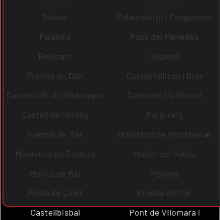
Navas
Palau-solità i Plegamans
Palafolls
Pacs del Penedès
Rellinars
Rajadell
Premià de Dalt
Castellfullit del Boix
Castellfollit de Riubregós
Castellet i la Gornal
Castell de l´Areny
Puig-reig
Premià de Mar
Monistrol de Montserrat
Monistrol de Calders
Mollet del Vallès
Molins de Rei
Polinyà
Pobla de Lillet
Pineda de Mar
Castellbisbal
Pont de Vilomara i