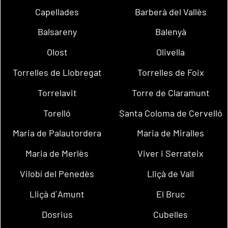
Capellades
Barberà del Vallès
Balsareny
Balenyà
Olost
Olivella
Torrelles de Llobregat
Torrelles de Foix
Torrelavit
Torre de Claramunt
Torelló
Santa Coloma de Cervelló
Maria de Palautordera
Maria de Miralles
Maria de Merlès
Viver i Serrateix
Vilobí del Penedès
Lliçà de Vall
Lliçà d´Amunt
El Bruc
Dosrius
Cubelles