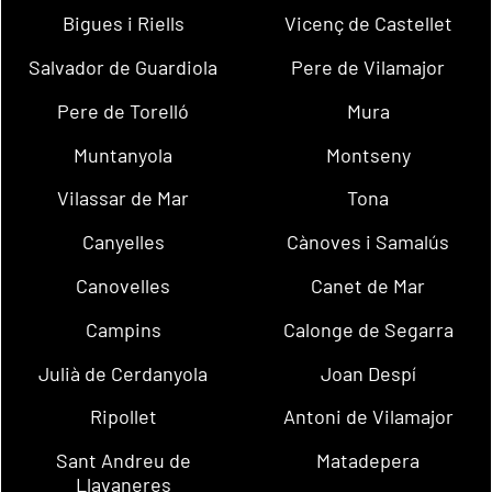
Bigues i Riells
Vicenç de Castellet
Salvador de Guardiola
Pere de Vilamajor
Pere de Torelló
Mura
Muntanyola
Montseny
Vilassar de Mar
Tona
Canyelles
Cànoves i Samalús
Canovelles
Canet de Mar
Campins
Calonge de Segarra
Julià de Cerdanyola
Joan Despí
Ripollet
Antoni de Vilamajor
Sant Andreu de
Matadepera
Llavaneres