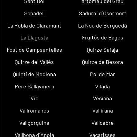
Sant Boi
artomeu del Grau
Sabadell
Sadurní d´Osormort
La Pobla de Claramunt
La Nou de Berguedà
La Llagosta
Fruitós de Bages
Fost de Campsentelles
Quirze Safaja
Quirze del Vallès
Quirze de Besora
Quintí de Mediona
Pol de Mar
Pere Sallavinera
Vilada
Vic
Veciana
Vallromanes
Vallirana
Vallgorguina
Vallcebre
Vallbona d´Anoia
Vacarisses