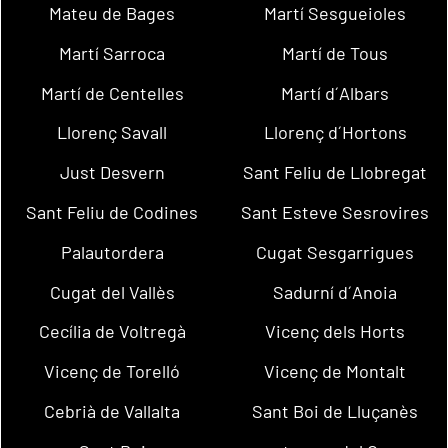
Mateu de Bages
Martí Sesgueioles
Martí Sarroca
Martí de Tous
Martí de Centelles
Martí d´Albars
Llorenç Savall
Llorenç d´Hortons
Just Desvern
Sant Feliu de Llobregat
Sant Feliu de Codines
Sant Esteve Sesrovires
Palautordera
Cugat Sesgarrigues
Cugat del Vallès
Sadurní d´Anoia
Cecília de Voltregà
Vicenç dels Horts
Vicenç de Torelló
Vicenç de Montalt
Cebrià de Vallalta
Sant Boi de Lluçanès