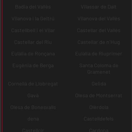
Badia del Vallès
Vilassar de Dalt
Vilanova i la Geltrú
Vilanova del Vallès
Castellbell i el Vilar
Castellar del Vallès
Castellar del Riu
Castellar de n´Hug
Eulàlia de Ronçana
Eulàlia de Riuprimer
Eugènia de Berga
Santa Coloma de
Gramenet
Cornellà de Llobregat
Gelida
Gavà
Olesa de Montserrat
Olesa de Bonesvalls
Olèrdola
dena
Castelldefels
Castellcir
Cardona