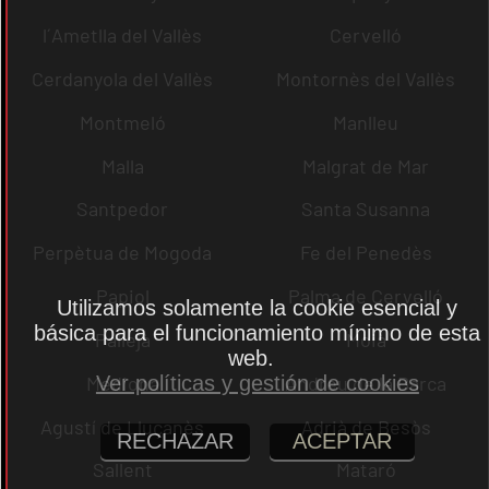
l´Ametlla del Vallès
Cervelló
Cerdanyola del Vallès
Montornès del Vallès
Montmeló
Manlleu
Malla
Malgrat de Mar
Santpedor
Santa Susanna
Perpètua de Mogoda
Fe del Penedès
Papiol
Palma de Cervelló
Utilizamos solamente la cookie esencial y
básica para el funcionamiento mínimo de esta
Pallejà
Moià
web.
Mediona
Andreu de la Barca
Ver políticas y gestión de cookies
Agustí de Lluçanès
Adrià de Besòs
RECHAZAR
ACEPTAR
Sallent
Mataró