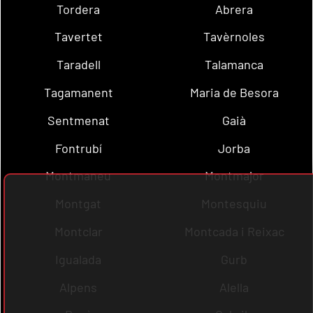
Tordera
Abrera
Tavertet
Tavèrnoles
Taradell
Talamanca
Tagamanent
Maria de Besora
Sentmenat
Gaià
Fontrubí
Jorba
Montmaneu
Montmajor
Montgat
Montesquiu
Montclar
Montcada i Reixac
Igualada
Gurb
Alpens
Alella