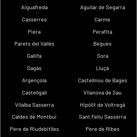
Aiguafreda
Aguilar de Segarra
Casserres
Carme
Piera
Perafita
Parets del Vallès
Begues
Gallifa
Sora
Sagàs
Lluçà
Argençola
Castellnou de Bages
Castellgalí
Vilanova de Sau
Vilalba Sasserra
Hipòlit de Voltregà
Caldes de Montbui
Sant Feliu Sasserra
Pere de Riudebitlles
Pere de Ribes