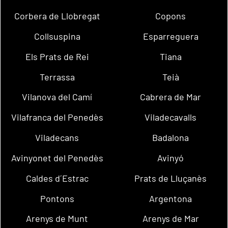
Corbera de Llobregat
Copons
Collsuspina
Esparreguera
Els Prats de Rei
Tiana
Terrassa
Teià
Vilanova del Camí
Cabrera de Mar
Vilafranca del Penedès
Viladecavalls
Viladecans
Badalona
Avinyonet del Penedès
Avinyó
Caldes d´Estrac
Prats de Lluçanès
Pontons
Argentona
Arenys de Munt
Arenys de Mar