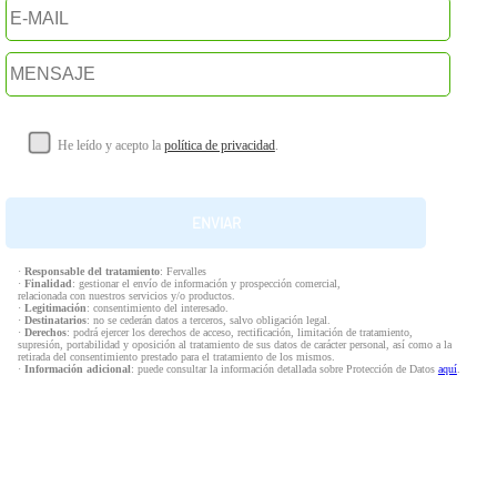
He leído y acepto la
política de privacidad
.
·
Responsable del tratamiento
: Fervalles
·
Finalidad
: gestionar el envío de información y prospección comercial,
relacionada con nuestros servicios y/o productos.
·
Legitimación
: consentimiento del interesado.
·
Destinatarios
: no se cederán datos a terceros, salvo obligación legal.
·
Derechos
: podrá ejercer los derechos de acceso, rectificación, limitación de tratamiento,
supresión, portabilidad y oposición al tratamiento de sus datos de carácter personal, así como a la
retirada del consentimiento prestado para el tratamiento de los mismos.
·
Información adicional
: puede consultar la información detallada sobre Protección de Datos
aquí
.