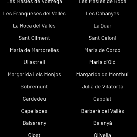
Les Masíes de Voltregà
Les Masies de Roda
Les Franqueses del Vallès
Les Cabanyes
La Roca del Vallès
La Quar
Sant Climent
Sant Celoni
Maria de Martorelles
Maria de Corcó
Ullastrell
Maria d´Oló
Margarida i els Monjos
Margarida de Montbui
Sobremunt
Julià de Vilatorta
Cardedeu
Capolat
Capellades
Barberà del Vallès
Balsareny
Balenyà
Olost
Olivella