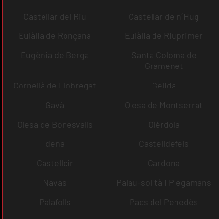
Castellar del Riu
Castellar de n´Hug
Eulàlia de Ronçana
Eulàlia de Riuprimer
Eugènia de Berga
Santa Coloma de
Gramenet
Cornellà de Llobregat
Gelida
Gavà
Olesa de Montserrat
Olesa de Bonesvalls
Olèrdola
dena
Castelldefels
Castellcir
Cardona
Navas
Palau-solità i Plegamans
Palafolls
Pacs del Penedès