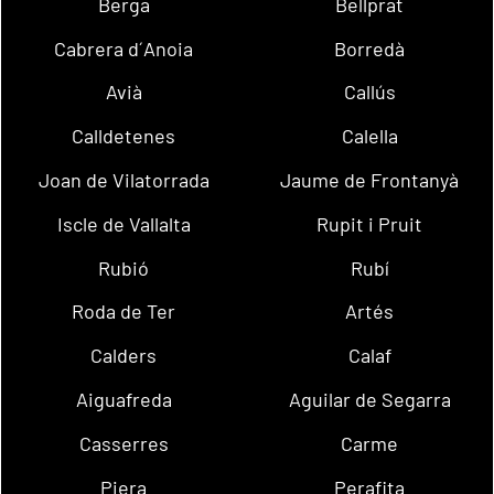
Berga
Bellprat
Cabrera d´Anoia
Borredà
Avià
Callús
Calldetenes
Calella
Joan de Vilatorrada
Jaume de Frontanyà
Iscle de Vallalta
Rupit i Pruit
Rubió
Rubí
Roda de Ter
Artés
Calders
Calaf
Aiguafreda
Aguilar de Segarra
Casserres
Carme
Piera
Perafita