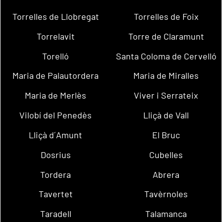
Torrelles de Llobregat
Torrelles de Foix
Torrelavit
Torre de Claramunt
Torelló
Santa Coloma de Cervelló
Maria de Palautordera
Maria de Miralles
Maria de Merlès
Viver i Serrateix
Vilobí del Penedès
Lliçà de Vall
Lliçà d´Amunt
El Bruc
Dosrius
Cubelles
Tordera
Abrera
Tavertet
Tavèrnoles
Taradell
Talamanca