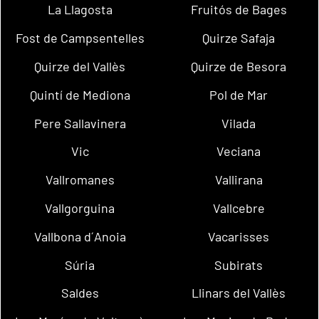
La Llagosta
Fruitós de Bages
Fost de Campsentelles
Quirze Safaja
Quirze del Vallès
Quirze de Besora
Quintí de Mediona
Pol de Mar
Pere Sallavinera
Vilada
Vic
Veciana
Vallromanes
Vallirana
Vallgorguina
Vallcebre
Vallbona d´Anoia
Vacarisses
Súria
Subirats
Saldes
Llinars del Vallès