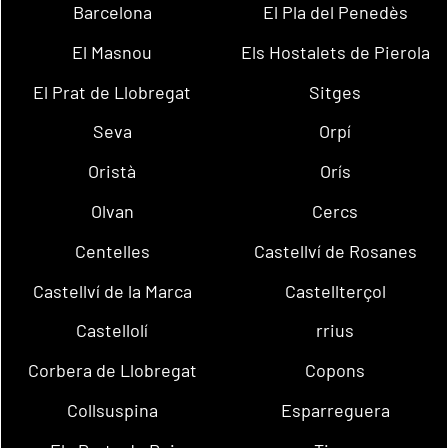
Barcelona
El Pla del Penedès
El Masnou
Els Hostalets de Pierola
El Prat de Llobregat
Sitges
Seva
Orpí
Oristà
Orís
Olvan
Cercs
Centelles
Castellví de Rosanes
Castellví de la Marca
Castellterçol
Castellolí
rrius
Corbera de Llobregat
Copons
Collsuspina
Esparreguera