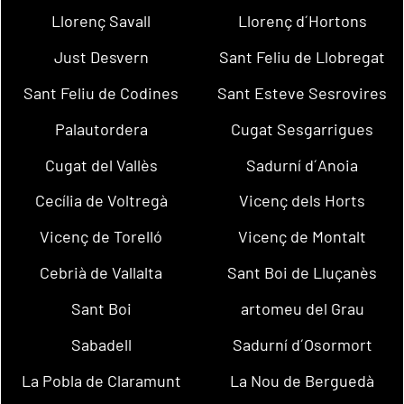
Llorenç Savall
Llorenç d´Hortons
Just Desvern
Sant Feliu de Llobregat
Sant Feliu de Codines
Sant Esteve Sesrovires
Palautordera
Cugat Sesgarrigues
Cugat del Vallès
Sadurní d´Anoia
Cecília de Voltregà
Vicenç dels Horts
Vicenç de Torelló
Vicenç de Montalt
Cebrià de Vallalta
Sant Boi de Lluçanès
Sant Boi
artomeu del Grau
Sabadell
Sadurní d´Osormort
La Pobla de Claramunt
La Nou de Berguedà