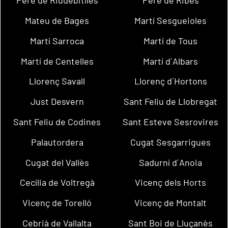
Pere de Riudebitlles
Pere de Ribes
Mateu de Bages
Martí Sesgueioles
Martí Sarroca
Martí de Tous
Martí de Centelles
Martí d´Albars
Llorenç Savall
Llorenç d´Hortons
Just Desvern
Sant Feliu de Llobregat
Sant Feliu de Codines
Sant Esteve Sesrovires
Palautordera
Cugat Sesgarrigues
Cugat del Vallès
Sadurní d´Anoia
Cecília de Voltregà
Vicenç dels Horts
Vicenç de Torelló
Vicenç de Montalt
Cebrià de Vallalta
Sant Boi de Lluçanès