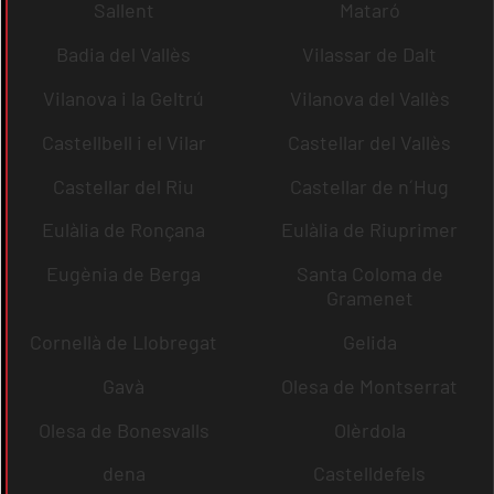
Sallent
Mataró
Badia del Vallès
Vilassar de Dalt
Vilanova i la Geltrú
Vilanova del Vallès
Castellbell i el Vilar
Castellar del Vallès
Castellar del Riu
Castellar de n´Hug
Eulàlia de Ronçana
Eulàlia de Riuprimer
Eugènia de Berga
Santa Coloma de
Gramenet
Cornellà de Llobregat
Gelida
Gavà
Olesa de Montserrat
Olesa de Bonesvalls
Olèrdola
dena
Castelldefels