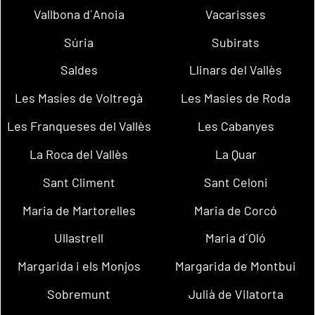
Vallbona d´Anoia
Vacarisses
Súria
Subirats
Saldes
Llinars del Vallès
Les Masíes de Voltregà
Les Masies de Roda
Les Franqueses del Vallès
Les Cabanyes
La Roca del Vallès
La Quar
Sant Climent
Sant Celoni
Maria de Martorelles
Maria de Corcó
Ullastrell
Maria d´Oló
Margarida i els Monjos
Margarida de Montbui
Sobremunt
Julià de Vilatorta