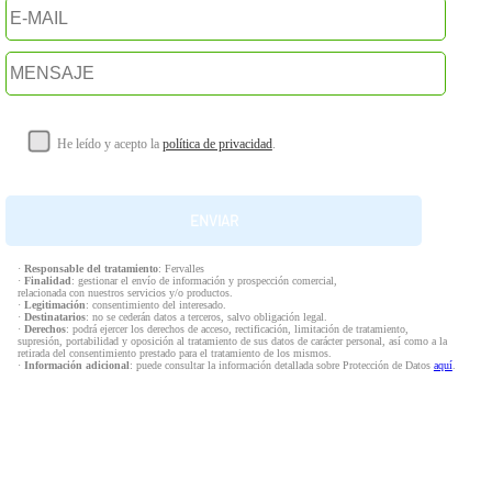
He leído y acepto la
política de privacidad
.
·
Responsable del tratamiento
: Fervalles
·
Finalidad
: gestionar el envío de información y prospección comercial,
relacionada con nuestros servicios y/o productos.
·
Legitimación
: consentimiento del interesado.
·
Destinatarios
: no se cederán datos a terceros, salvo obligación legal.
·
Derechos
: podrá ejercer los derechos de acceso, rectificación, limitación de tratamiento,
supresión, portabilidad y oposición al tratamiento de sus datos de carácter personal, así como a la
retirada del consentimiento prestado para el tratamiento de los mismos.
·
Información adicional
: puede consultar la información detallada sobre Protección de Datos
aquí
.