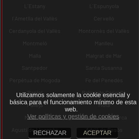
L´Estany
L´Espunyola
l´Ametlla del Vallès
Cervelló
Cerdanyola del Vallès
Montornès del Vallès
Montmeló
Manlleu
Malla
Malgrat de Mar
Santpedor
Santa Susanna
Perpètua de Mogoda
Fe del Penedès
Papiol
Palma de Cervelló
Utilizamos solamente la cookie esencial y
básica para el funcionamiento mínimo de esta
Pallejà
Moià
web.
Ver políticas y gestión de cookies
Mediona
Andreu de la Barca
Agustí de Lluçanès
Adrià de Besòs
RECHAZAR
ACEPTAR