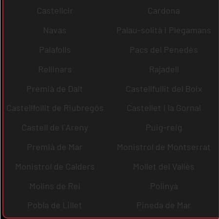
Castellcir
Cardona
Navas
Palau-solità i Plegamans
Palafolls
Pacs del Penedès
Rellinars
Rajadell
Premià de Dalt
Castellfullit del Boix
Castellfollit de Riubregós
Castellet i la Gornal
Castell de l´Areny
Puig-reig
Premià de Mar
Monistrol de Montserrat
Monistrol de Calders
Mollet del Vallès
Molins de Rei
Polinyà
Pobla de Lillet
Pineda de Mar