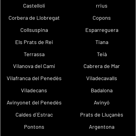
Castellolí
rrius
Corbera de Llobregat
Copons
Collsuspina
Esparreguera
Els Prats de Rei
Tiana
Terrassa
Teià
Vilanova del Camí
Cabrera de Mar
Vilafranca del Penedès
Viladecavalls
Viladecans
Badalona
Avinyonet del Penedès
Avinyó
Caldes d´Estrac
Prats de Lluçanès
Pontons
Argentona