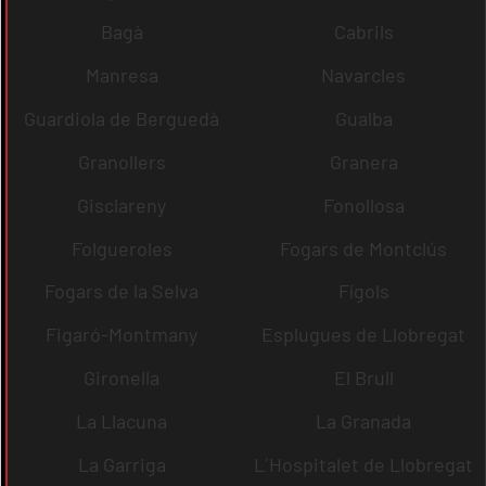
Bagà
Cabrils
Manresa
Navarcles
Guardiola de Berguedà
Gualba
Granollers
Granera
Gisclareny
Fonollosa
Folgueroles
Fogars de Montclús
Fogars de la Selva
Fígols
Figaró-Montmany
Esplugues de Llobregat
Gironella
El Brull
La Llacuna
La Granada
La Garriga
L´Hospitalet de Llobregat