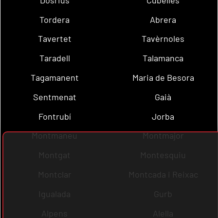
Tordera
Abrera
Tavertet
Tavèrnoles
Taradell
Talamanca
Tagamanent
Maria de Besora
Sentmenat
Gaià
Fontrubí
Jorba
Montmaneu
Montmajor
Montgat
Montesquiu
Montclar
Montcada i Reixac
Igualada
Gurb
Alpens
Alella