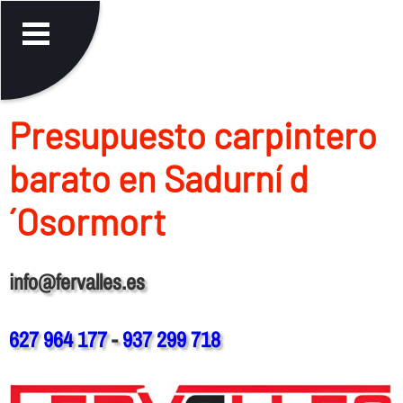
Presupuesto carpintero
barato en Sadurní d
´Osormort
info@fervalles.es
627 964 177
-
937 299 718