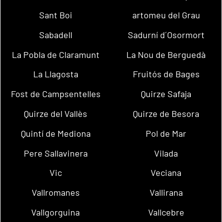
Sant Boi
artomeu del Grau
Sabadell
Sadurní d´Osormort
La Pobla de Claramunt
La Nou de Berguedà
La Llagosta
Fruitós de Bages
Fost de Campsentelles
Quirze Safaja
Quirze del Vallès
Quirze de Besora
Quintí de Mediona
Pol de Mar
Pere Sallavinera
Vilada
Vic
Veciana
Vallromanes
Vallirana
Vallgorguina
Vallcebre