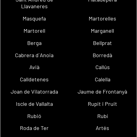
Llavaneres
Masquefa
Martorelles
Martorell
Marganell
Berga
Bellprat
Cabrera d´Anoia
Borredà
Avià
Callús
Calldetenes
Calella
Joan de Vilatorrada
Jaume de Frontanyà
Iscle de Vallalta
Rupit i Pruit
Rubió
Rubí
Roda de Ter
Artés