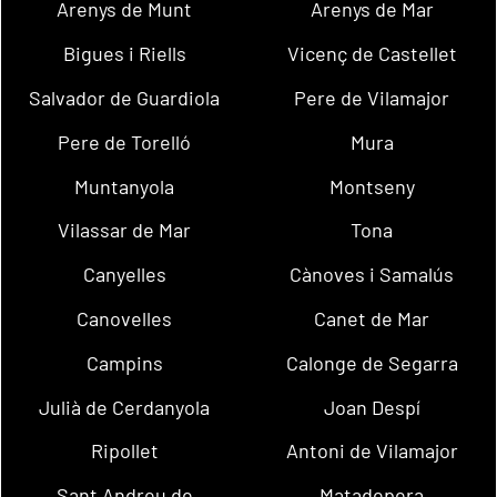
Arenys de Munt
Arenys de Mar
Bigues i Riells
Vicenç de Castellet
Salvador de Guardiola
Pere de Vilamajor
Pere de Torelló
Mura
Muntanyola
Montseny
Vilassar de Mar
Tona
Canyelles
Cànoves i Samalús
Canovelles
Canet de Mar
Campins
Calonge de Segarra
Julià de Cerdanyola
Joan Despí
Ripollet
Antoni de Vilamajor
Sant Andreu de
Matadepera