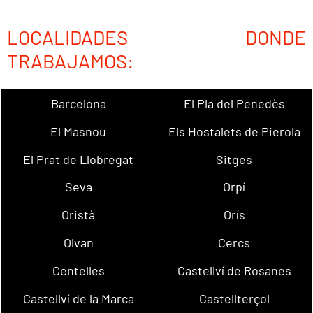
LOCALIDADES DONDE
TRABAJAMOS:
Barcelona
El Pla del Penedès
El Masnou
Els Hostalets de Pierola
El Prat de Llobregat
Sitges
Seva
Orpí
Oristà
Orís
Olvan
Cercs
Centelles
Castellví de Rosanes
Castellví de la Marca
Castellterçol