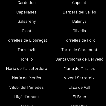
Cardedeu
Capolat
Capellades
Barberà del Vallès
Balsareny
Balenyà
Olost
Olivella
Torrelles de Llobregat
Torrelles de Foix
Torrelavit
Torre de Claramunt
Torelló
Santa Coloma de Cervelló
Maria de Palautordera
Maria de Miralles
Maria de Merlès
Viver i Serrateix
Vilobí del Penedès
Lliçà de Vall
Lliçà d´Amunt
El Bruc
Dosrius
Cubelles