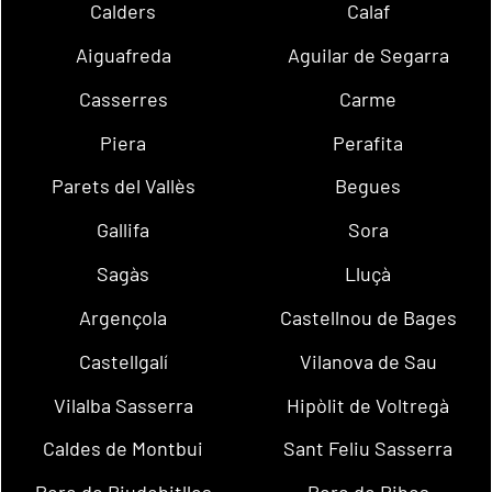
Calders
Calaf
Aiguafreda
Aguilar de Segarra
Casserres
Carme
Piera
Perafita
Parets del Vallès
Begues
Gallifa
Sora
Sagàs
Lluçà
Argençola
Castellnou de Bages
Castellgalí
Vilanova de Sau
Vilalba Sasserra
Hipòlit de Voltregà
Caldes de Montbui
Sant Feliu Sasserra