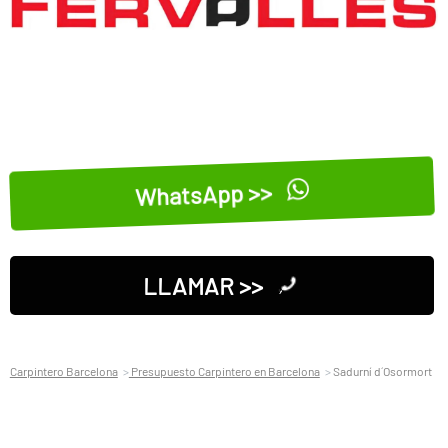
WhatsApp >>
LLAMAR >>
Carpintero Barcelona
Presupuesto Carpintero en Barcelona
Sadurní d´Osormort