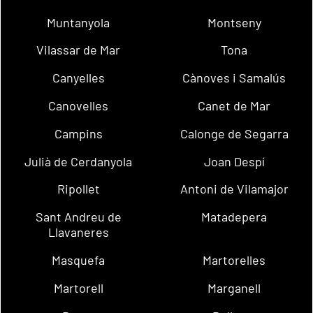
Muntanyola
Montseny
Vilassar de Mar
Tona
Canyelles
Cànoves i Samalús
Canovelles
Canet de Mar
Campins
Calonge de Segarra
Julià de Cerdanyola
Joan Despí
Ripollet
Antoni de Vilamajor
Sant Andreu de
Matadepera
Llavaneres
Masquefa
Martorelles
Martorell
Marganell