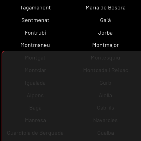
Tagamanent
Maria de Besora
Sentmenat
Gaià
Fontrubí
Jorba
Montmaneu
Montmajor
Montgat
Montesquiu
Montclar
Montcada i Reixac
Igualada
Gurb
Alpens
Alella
Bagà
Cabrils
Manresa
Navarcles
Guardiola de Berguedà
Gualba