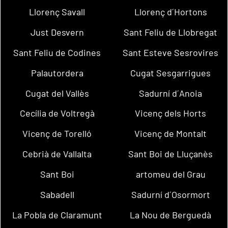
Llorenç Savall
Llorenç d´Hortons
Just Desvern
Sant Feliu de Llobregat
Sant Feliu de Codines
Sant Esteve Sesrovires
Palautordera
Cugat Sesgarrigues
Cugat del Vallès
Sadurní d´Anoia
Cecília de Voltregà
Vicenç dels Horts
Vicenç de Torelló
Vicenç de Montalt
Cebrià de Vallalta
Sant Boi de Lluçanès
Sant Boi
artomeu del Grau
Sabadell
Sadurní d´Osormort
La Pobla de Claramunt
La Nou de Berguedà