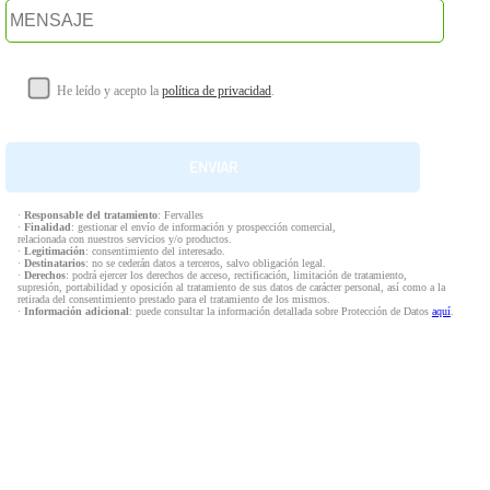
He leído y acepto la
política de privacidad
.
·
Responsable del tratamiento
: Fervalles
·
Finalidad
: gestionar el envío de información y prospección comercial,
relacionada con nuestros servicios y/o productos.
·
Legitimación
: consentimiento del interesado.
·
Destinatarios
: no se cederán datos a terceros, salvo obligación legal.
·
Derechos
: podrá ejercer los derechos de acceso, rectificación, limitación de tratamiento,
supresión, portabilidad y oposición al tratamiento de sus datos de carácter personal, así como a la
retirada del consentimiento prestado para el tratamiento de los mismos.
·
Información adicional
: puede consultar la información detallada sobre Protección de Datos
aquí
.