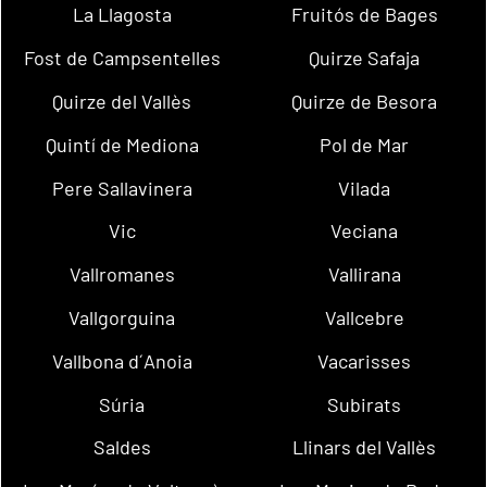
La Llagosta
Fruitós de Bages
Fost de Campsentelles
Quirze Safaja
Quirze del Vallès
Quirze de Besora
Quintí de Mediona
Pol de Mar
Pere Sallavinera
Vilada
Vic
Veciana
Vallromanes
Vallirana
Vallgorguina
Vallcebre
Vallbona d´Anoia
Vacarisses
Súria
Subirats
Saldes
Llinars del Vallès