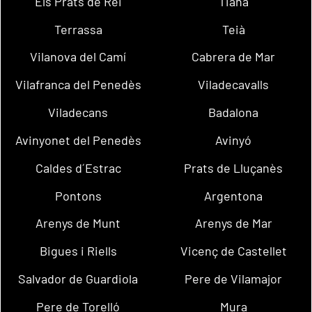
Els Prats de Rei
Tiana
Terrassa
Teià
Vilanova del Camí
Cabrera de Mar
Vilafranca del Penedès
Viladecavalls
Viladecans
Badalona
Avinyonet del Penedès
Avinyó
Caldes d´Estrac
Prats de Lluçanès
Pontons
Argentona
Arenys de Munt
Arenys de Mar
Bigues i Riells
Vicenç de Castellet
Salvador de Guardiola
Pere de Vilamajor
Pere de Torelló
Mura