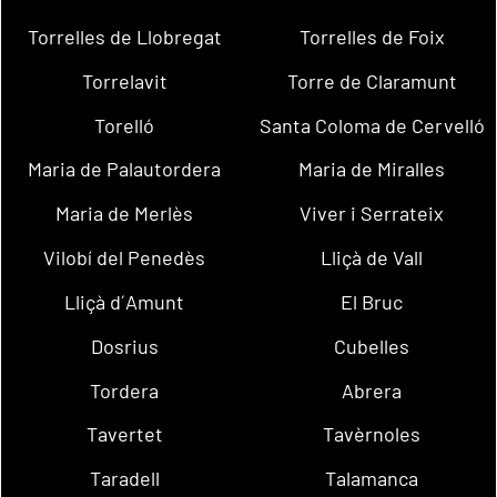
Torrelles de Llobregat
Torrelles de Foix
Torrelavit
Torre de Claramunt
Torelló
Santa Coloma de Cervelló
Maria de Palautordera
Maria de Miralles
Maria de Merlès
Viver i Serrateix
Vilobí del Penedès
Lliçà de Vall
Lliçà d´Amunt
El Bruc
Dosrius
Cubelles
Tordera
Abrera
Tavertet
Tavèrnoles
Taradell
Talamanca