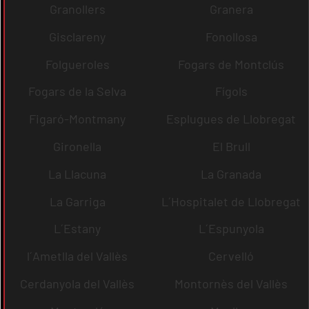
Granollers
Granera
Gisclareny
Fonollosa
Folgueroles
Fogars de Montclús
Fogars de la Selva
Fígols
Figaró-Montmany
Esplugues de Llobregat
Gironella
El Brull
La Llacuna
La Granada
La Garriga
L´Hospitalet de Llobregat
L´Estany
L´Espunyola
l´Ametlla del Vallès
Cervelló
Cerdanyola del Vallès
Montornès del Vallès