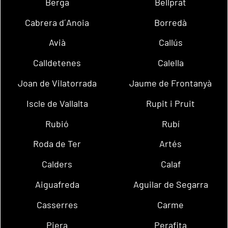
Berga
Bellprat
Cabrera d´Anoia
Borredà
Avià
Callús
Calldetenes
Calella
Joan de Vilatorrada
Jaume de Frontanyà
Iscle de Vallalta
Rupit i Pruit
Rubió
Rubí
Roda de Ter
Artés
Calders
Calaf
Aiguafreda
Aguilar de Segarra
Casserres
Carme
Piera
Perafita