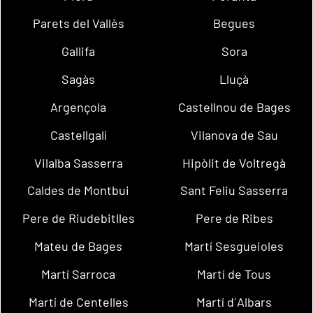
Parets del Vallès
Begues
Gallifa
Sora
Sagàs
Lluçà
Argençola
Castellnou de Bages
Castellgalí
Vilanova de Sau
Vilalba Sasserra
Hipòlit de Voltregà
Caldes de Montbui
Sant Feliu Sasserra
Pere de Riudebitlles
Pere de Ribes
Mateu de Bages
Martí Sesgueioles
Martí Sarroca
Martí de Tous
Martí de Centelles
Martí d´Albars