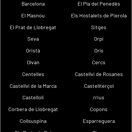
Barcelona
El Pla del Penedès
El Masnou
Els Hostalets de Pierola
El Prat de Llobregat
Sitges
Seva
Orpí
Oristà
Orís
Olvan
Cercs
Centelles
Castellví de Rosanes
Castellví de la Marca
Castellterçol
Castellolí
rrius
Corbera de Llobregat
Copons
Collsuspina
Esparreguera