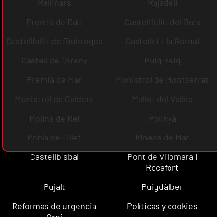
Rellinars
Rajadell
Premià de Dalt
Castellfullit del Boix
Castellfollit de Riubregós
Castellet i la Gornal
Castell de l´Areny
Puig-reig
Premià de Mar
Monistrol de Montserrat
Monistrol de Calders
Mollet del Vallès
Molins de Rei
Polinyà
Pobla de Lillet
Pineda de Mar
Castellbisbal
Pont de Vilomara i
Rocafort
Pujalt
Puigdàlber
Reformas de urgencia
Políticas y cookies
Orpí