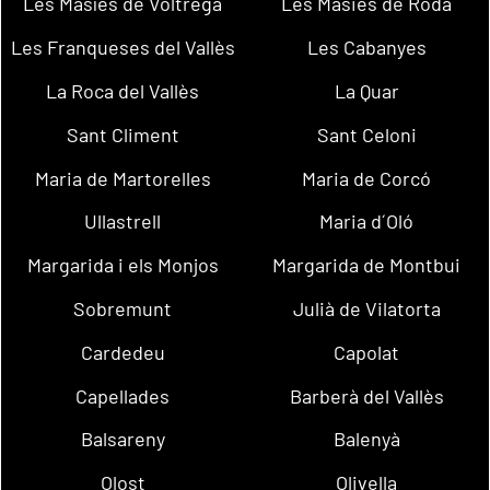
Les Masíes de Voltregà
Les Masies de Roda
Les Franqueses del Vallès
Les Cabanyes
La Roca del Vallès
La Quar
Sant Climent
Sant Celoni
Maria de Martorelles
Maria de Corcó
Ullastrell
Maria d´Oló
Margarida i els Monjos
Margarida de Montbui
Sobremunt
Julià de Vilatorta
Cardedeu
Capolat
Capellades
Barberà del Vallès
Balsareny
Balenyà
Olost
Olivella