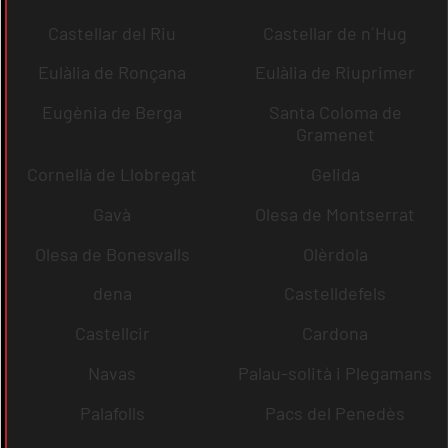
Castellar del Riu
Castellar de n´Hug
Eulàlia de Ronçana
Eulàlia de Riuprimer
Eugènia de Berga
Santa Coloma de
Gramenet
Cornellà de Llobregat
Gelida
Gavà
Olesa de Montserrat
Olesa de Bonesvalls
Olèrdola
dena
Castelldefels
Castellcir
Cardona
Navas
Palau-solità i Plegamans
Palafolls
Pacs del Penedès