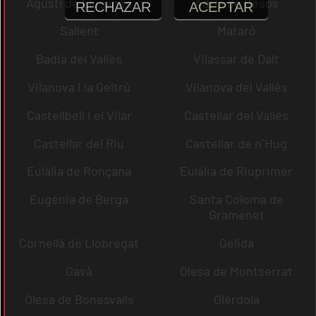
Agustí de Lluçanès
Adrià de Besòs
RECHAZAR
ACEPTAR
Sallent
Mataró
Badia del Vallès
Vilassar de Dalt
Vilanova i la Geltrú
Vilanova del Vallès
Castellbell i el Vilar
Castellar del Vallès
Castellar del Riu
Castellar de n´Hug
Eulàlia de Ronçana
Eulàlia de Riuprimer
Eugènia de Berga
Santa Coloma de
Gramenet
Cornellà de Llobregat
Gelida
Gavà
Olesa de Montserrat
Olesa de Bonesvalls
Olèrdola