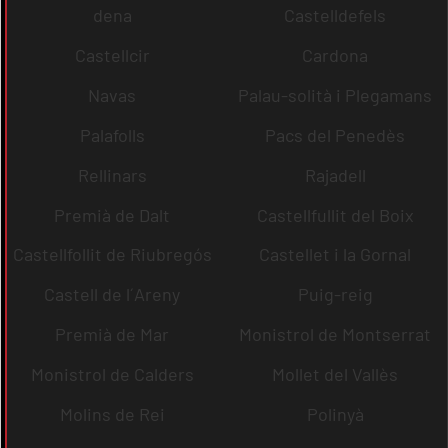
dena
Castelldefels
Castellcir
Cardona
Navas
Palau-solità i Plegamans
Palafolls
Pacs del Penedès
Rellinars
Rajadell
Premià de Dalt
Castellfullit del Boix
Castellfollit de Riubregós
Castellet i la Gornal
Castell de l´Areny
Puig-reig
Premià de Mar
Monistrol de Montserrat
Monistrol de Calders
Mollet del Vallès
Molins de Rei
Polinyà