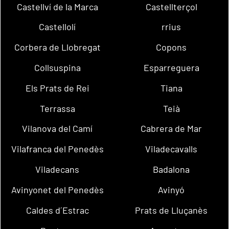
Castellví de la Marca
Castellterçol
Castellolí
rrius
Corbera de Llobregat
Copons
Collsuspina
Esparreguera
Els Prats de Rei
Tiana
Terrassa
Teià
Vilanova del Camí
Cabrera de Mar
Vilafranca del Penedès
Viladecavalls
Viladecans
Badalona
Avinyonet del Penedès
Avinyó
Caldes d´Estrac
Prats de Lluçanès