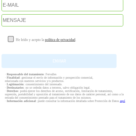
He leído y acepto la
política de privacidad
.
·
Responsable del tratamiento
: Fervalles
·
Finalidad
: gestionar el envío de información y prospección comercial,
relacionada con nuestros servicios y/o productos.
·
Legitimación
: consentimiento del interesado.
·
Destinatarios
: no se cederán datos a terceros, salvo obligación legal.
·
Derechos
: podrá ejercer los derechos de acceso, rectificación, limitación de tratamiento,
supresión, portabilidad y oposición al tratamiento de sus datos de carácter personal, así como a la
retirada del consentimiento prestado para el tratamiento de los mismos.
·
Información adicional
: puede consultar la información detallada sobre Protección de Datos
aquí
.