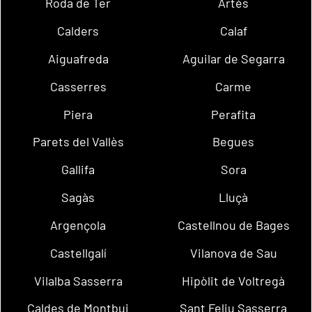
Roda de Ter
Artés
Calders
Calaf
Aiguafreda
Aguilar de Segarra
Casserres
Carme
Piera
Perafita
Parets del Vallès
Begues
Gallifa
Sora
Sagàs
Lluçà
Argençola
Castellnou de Bages
Castellgalí
Vilanova de Sau
Vilalba Sasserra
Hipòlit de Voltregà
Caldes de Montbui
Sant Feliu Sasserra