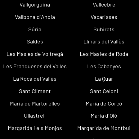
Vallgorguina
Vallcebre
Vallbona d´Anoia
Vacarisses
Súria
Subirats
Saldes
Llinars del Vallès
Les Masíes de Voltregà
Les Masies de Roda
Les Franqueses del Vallès
Les Cabanyes
La Roca del Vallès
La Quar
Sant Climent
Sant Celoni
Maria de Martorelles
Maria de Corcó
Ullastrell
Maria d´Oló
Margarida i els Monjos
Margarida de Montbui