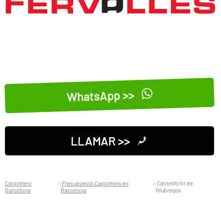
WhatsApp >>
LLAMAR >>
Carpintero
Presupuesto Carpintero en
Castellfollit de
Barcelona
Barcelona
Riubregós