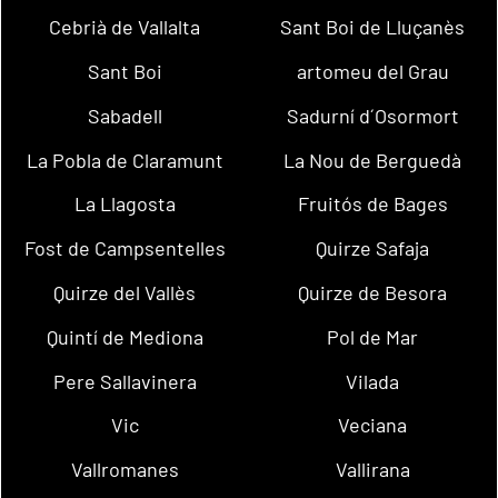
Cebrià de Vallalta
Sant Boi de Lluçanès
Sant Boi
artomeu del Grau
Sabadell
Sadurní d´Osormort
La Pobla de Claramunt
La Nou de Berguedà
La Llagosta
Fruitós de Bages
Fost de Campsentelles
Quirze Safaja
Quirze del Vallès
Quirze de Besora
Quintí de Mediona
Pol de Mar
Pere Sallavinera
Vilada
Vic
Veciana
Vallromanes
Vallirana