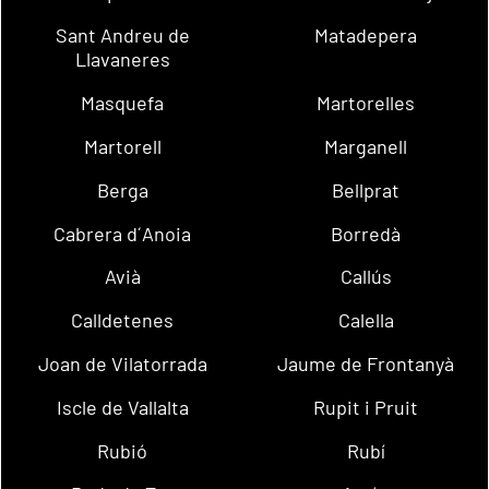
Sant Andreu de
Matadepera
Llavaneres
Masquefa
Martorelles
Martorell
Marganell
Berga
Bellprat
Cabrera d´Anoia
Borredà
Avià
Callús
Calldetenes
Calella
Joan de Vilatorrada
Jaume de Frontanyà
Iscle de Vallalta
Rupit i Pruit
Rubió
Rubí