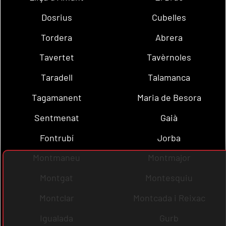
Dosrius
Cubelles
Tordera
Abrera
Tavertet
Tavèrnoles
Taradell
Talamanca
Tagamanent
Maria de Besora
Sentmenat
Gaià
Fontrubí
Jorba
Montmaneu
Montmajor
Montgat
Montesquiu
Montclar
Montcada i Reixac
Igualada
Gurb