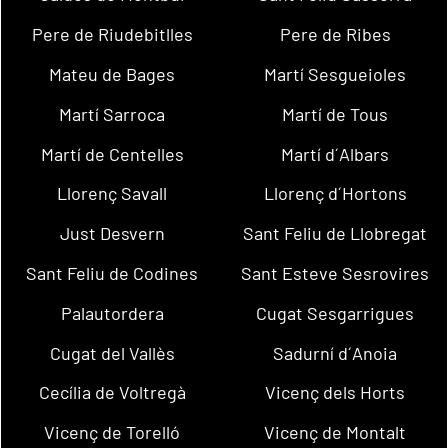
Pere de Riudebitlles
Pere de Ribes
Mateu de Bages
Martí Sesgueioles
Martí Sarroca
Martí de Tous
Martí de Centelles
Martí d´Albars
Llorenç Savall
Llorenç d´Hortons
Just Desvern
Sant Feliu de Llobregat
Sant Feliu de Codines
Sant Esteve Sesrovires
Palautordera
Cugat Sesgarrigues
Cugat del Vallès
Sadurní d´Anoia
Cecília de Voltregà
Vicenç dels Horts
Vicenç de Torelló
Vicenç de Montalt