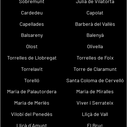
Sobremunt
Julià de Vilatorta
Cardedeu
Capolat
Capellades
Barberà del Vallès
Balsareny
Balenyà
Olost
Olivella
Torrelles de Llobregat
Torrelles de Foix
Torrelavit
Torre de Claramunt
Torelló
Santa Coloma de Cervelló
Maria de Palautordera
Maria de Miralles
Maria de Merlès
Viver i Serrateix
Vilobí del Penedès
Lliçà de Vall
Lliçà d´Amunt
El Bruc