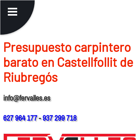
Presupuesto carpintero
barato en Castellfollit de
Riubregós
info@fervalles.es
627 964 177
-
937 299 718