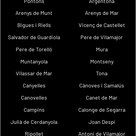
Pontons
Argentona
Arenys de Munt
Arenys de Mar
Bigues i Riells
Vicenç de Castellet
Salvador de Guardiola
Pere de Vilamajor
Pere de Torelló
Mura
Muntanyola
Montseny
Vilassar de Mar
Tona
Canyelles
Cànoves i Samalús
Canovelles
Canet de Mar
Campins
Calonge de Segarra
Julià de Cerdanyola
Joan Despí
Ripollet
Antoni de Vilamajor