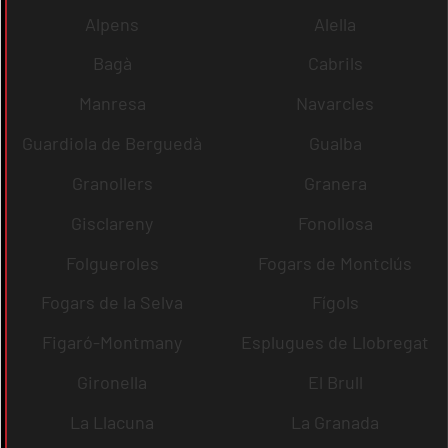
Alpens
Alella
Bagà
Cabrils
Manresa
Navarcles
Guardiola de Berguedà
Gualba
Granollers
Granera
Gisclareny
Fonollosa
Folgueroles
Fogars de Montclús
Fogars de la Selva
Fígols
Figaró-Montmany
Esplugues de Llobregat
Gironella
El Brull
La Llacuna
La Granada