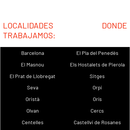
LOCALIDADES DONDE
TRABAJAMOS:
Barcelona
El Pla del Penedès
El Masnou
Els Hostalets de Pierola
El Prat de Llobregat
Sitges
Seva
Orpí
Oristà
Orís
Olvan
Cercs
Centelles
Castellví de Rosanes