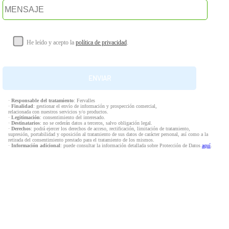
He leído y acepto la
política de privacidad
.
·
Responsable del tratamiento
: Fervalles
·
Finalidad
: gestionar el envío de información y prospección comercial,
relacionada con nuestros servicios y/o productos.
·
Legitimación
: consentimiento del interesado.
·
Destinatarios
: no se cederán datos a terceros, salvo obligación legal.
·
Derechos
: podrá ejercer los derechos de acceso, rectificación, limitación de tratamiento,
supresión, portabilidad y oposición al tratamiento de sus datos de carácter personal, así como a la
retirada del consentimiento prestado para el tratamiento de los mismos.
·
Información adicional
: puede consultar la información detallada sobre Protección de Datos
aquí
.