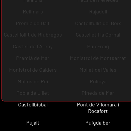
Rellinars
Rajadell
Premià de Dalt
Castellfullit del Boix
Castellfollit de Riubregós
Castellet i la Gornal
Castell de l´Areny
Puig-reig
Premià de Mar
Monistrol de Montserrat
Monistrol de Calders
Mollet del Vallès
Molins de Rei
Polinyà
Pobla de Lillet
Pineda de Mar
Castellbisbal
Pont de Vilomara i
Rocafort
Pujalt
Puigdàlber