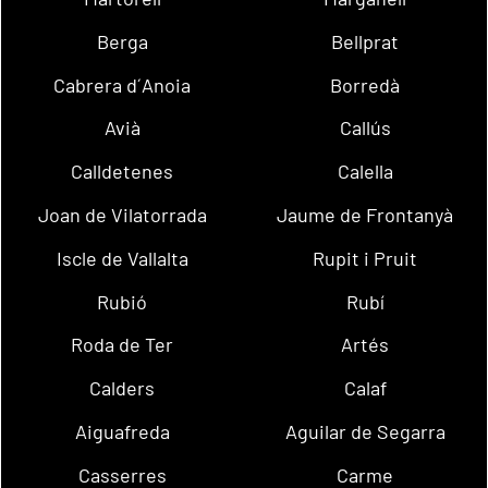
Berga
Bellprat
Cabrera d´Anoia
Borredà
Avià
Callús
Calldetenes
Calella
Joan de Vilatorrada
Jaume de Frontanyà
Iscle de Vallalta
Rupit i Pruit
Rubió
Rubí
Roda de Ter
Artés
Calders
Calaf
Aiguafreda
Aguilar de Segarra
Casserres
Carme