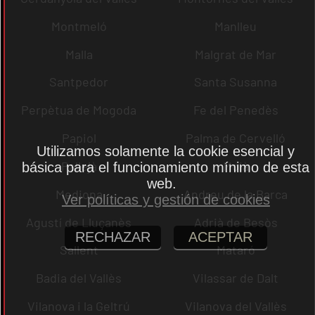
Montmeló
Manlleu
Malla
Malgrat de Mar
Santpedor
Santa Susanna
Perpètua de Mogoda
Fe del Penedès
Papiol
Palma de Cervelló
Utilizamos solamente la cookie esencial y
Pallejà
Moià
básica para el funcionamiento mínimo de esta
web.
Mediona
Andreu de la Barca
Ver políticas y gestión de cookies
Agustí de Lluçanès
Adrià de Besòs
RECHAZAR
ACEPTAR
Sallent
Mataró
Badia del Vallès
Vilassar de Dalt
Vilanova i la Geltrú
Vilanova del Vallès