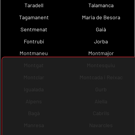
Taradell
Talamanca
Tagamanent
Maria de Besora
Sentmenat
Gaià
Fontrubí
Jorba
Montmaneu
Montmajor
Montgat
Montesquiu
Montclar
Montcada i Reixac
Igualada
Gurb
Alpens
Alella
Bagà
Cabrils
Manresa
Navarcles