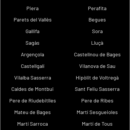
Piera
Perafita
Parets del Vallès
Begues
Gallifa
Sora
Sagàs
Lluçà
Argençola
Castellnou de Bages
Castellgalí
Vilanova de Sau
Vilalba Sasserra
Hipòlit de Voltregà
Caldes de Montbui
Sant Feliu Sasserra
Pere de Riudebitlles
Pere de Ribes
Mateu de Bages
Martí Sesgueioles
Martí Sarroca
Martí de Tous