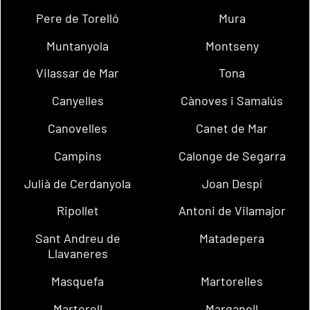
Pere de Torelló
Mura
Muntanyola
Montseny
Vilassar de Mar
Tona
Canyelles
Cànoves i Samalús
Canovelles
Canet de Mar
Campins
Calonge de Segarra
Julià de Cerdanyola
Joan Despí
Ripollet
Antoni de Vilamajor
Sant Andreu de
Matadepera
Llavaneres
Masquefa
Martorelles
Martorell
Marganell