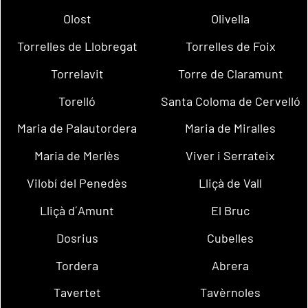
Olost
Olivella
Torrelles de Llobregat
Torrelles de Foix
Torrelavit
Torre de Claramunt
Torelló
Santa Coloma de Cervelló
Maria de Palautordera
Maria de Miralles
Maria de Merlès
Viver i Serrateix
Vilobí del Penedès
Lliçà de Vall
Lliçà d´Amunt
El Bruc
Dosrius
Cubelles
Tordera
Abrera
Tavertet
Tavèrnoles