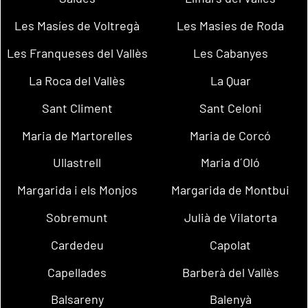
Les Masíes de Voltregà
Les Masies de Roda
Les Franqueses del Vallès
Les Cabanyes
La Roca del Vallès
La Quar
Sant Climent
Sant Celoni
Maria de Martorelles
Maria de Corcó
Ullastrell
Maria d´Oló
Margarida i els Monjos
Margarida de Montbui
Sobremunt
Julià de Vilatorta
Cardedeu
Capolat
Capellades
Barberà del Vallès
Balsareny
Balenyà