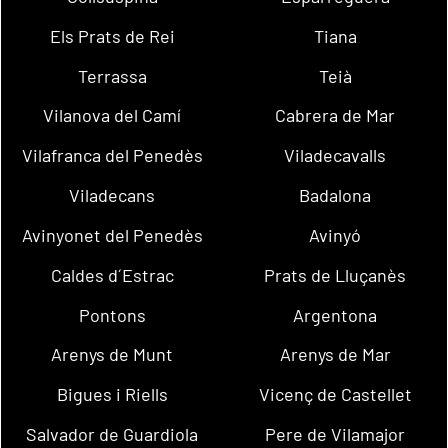
Els Prats de Rei
Tiana
Terrassa
Teià
Vilanova del Camí
Cabrera de Mar
Vilafranca del Penedès
Viladecavalls
Viladecans
Badalona
Avinyonet del Penedès
Avinyó
Caldes d´Estrac
Prats de Lluçanès
Pontons
Argentona
Arenys de Munt
Arenys de Mar
Bigues i Riells
Vicenç de Castellet
Salvador de Guardiola
Pere de Vilamajor