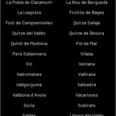
La Pobla de Claramunt
La Nou de Berguedà
La Llagosta
Fruitós de Bages
Fost de Campsentelles
Quirze Safaja
Quirze del Vallès
Quirze de Besora
Quintí de Mediona
Pol de Mar
Pere Sallavinera
Vilada
Vic
Veciana
Vallromanes
Vallirana
Vallgorguina
Vallcebre
Vallbona d´Anoia
Vacarisses
Súria
Subirats
Saldes
Llinars del Vallès