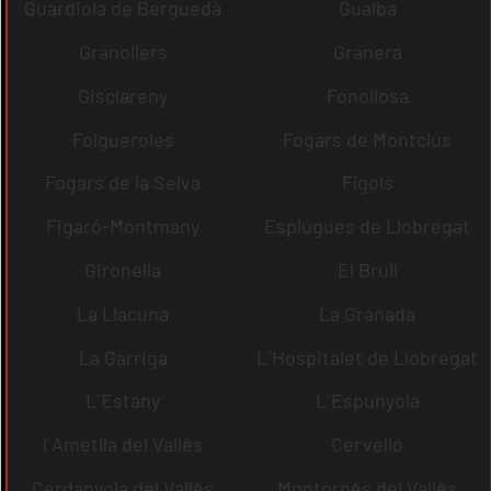
Guardiola de Berguedà
Gualba
Granollers
Granera
Gisclareny
Fonollosa
Folgueroles
Fogars de Montclús
Fogars de la Selva
Fígols
Figaró-Montmany
Esplugues de Llobregat
Gironella
El Brull
La Llacuna
La Granada
La Garriga
L´Hospitalet de Llobregat
L´Estany
L´Espunyola
l´Ametlla del Vallès
Cervelló
Cerdanyola del Vallès
Montornès del Vallès