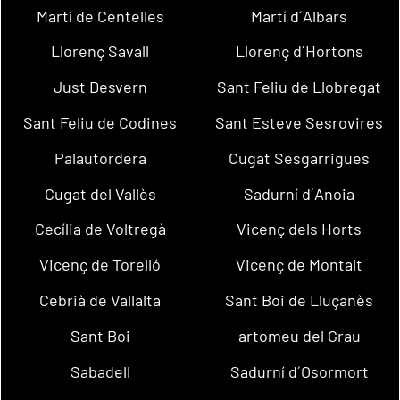
Martí de Centelles
Martí d´Albars
Llorenç Savall
Llorenç d´Hortons
Just Desvern
Sant Feliu de Llobregat
Sant Feliu de Codines
Sant Esteve Sesrovires
Palautordera
Cugat Sesgarrigues
Cugat del Vallès
Sadurní d´Anoia
Cecília de Voltregà
Vicenç dels Horts
Vicenç de Torelló
Vicenç de Montalt
Cebrià de Vallalta
Sant Boi de Lluçanès
Sant Boi
artomeu del Grau
Sabadell
Sadurní d´Osormort