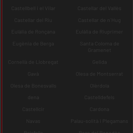
Castellbell i el Vilar
Castellar del Vallès
Castellar del Riu
Castellar de n´Hug
Eulàlia de Ronçana
Eulàlia de Riuprimer
Eugènia de Berga
Santa Coloma de
Gramenet
Cornellà de Llobregat
Gelida
Gavà
Olesa de Montserrat
Olesa de Bonesvalls
Olèrdola
dena
Castelldefels
Castellcir
Cardona
Navas
Palau-solità i Plegamans
Palafolls
Pacs del Penedès