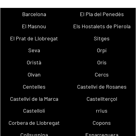
Barcelona
El Pla del Penedès
El Masnou
Els Hostalets de Pierola
El Prat de Llobregat
Sitges
Seva
Orpí
Oristà
Orís
Olvan
Cercs
Centelles
Castellví de Rosanes
Castellví de la Marca
Castellterçol
Castellolí
rrius
Corbera de Llobregat
Copons
Collsuspina
Esparreguera