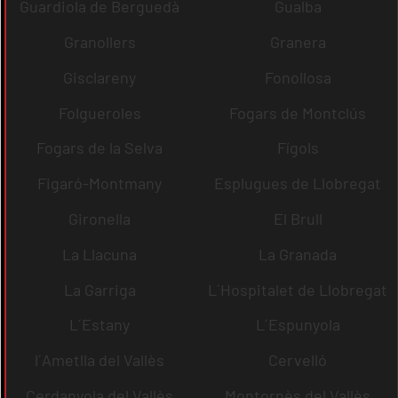
Guardiola de Berguedà
Gualba
Granollers
Granera
Gisclareny
Fonollosa
Folgueroles
Fogars de Montclús
Fogars de la Selva
Fígols
Figaró-Montmany
Esplugues de Llobregat
Gironella
El Brull
La Llacuna
La Granada
La Garriga
L´Hospitalet de Llobregat
L´Estany
L´Espunyola
l´Ametlla del Vallès
Cervelló
Cerdanyola del Vallès
Montornès del Vallès