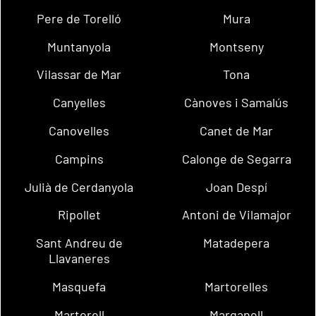
Pere de Torelló
Mura
Muntanyola
Montseny
Vilassar de Mar
Tona
Canyelles
Cànoves i Samalús
Canovelles
Canet de Mar
Campins
Calonge de Segarra
Julià de Cerdanyola
Joan Despí
Ripollet
Antoni de Vilamajor
Sant Andreu de
Matadepera
Llavaneres
Masquefa
Martorelles
Martorell
Marganell