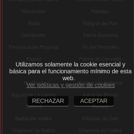
Montmeló
Manlleu
Malla
Malgrat de Mar
Santpedor
Santa Susanna
Perpètua de Mogoda
Fe del Penedès
Papiol
Palma de Cervelló
Utilizamos solamente la cookie esencial y
Pallejà
Moià
básica para el funcionamiento mínimo de esta
web.
Mediona
Andreu de la Barca
Ver políticas y gestión de cookies
Agustí de Lluçanès
Adrià de Besòs
RECHAZAR
ACEPTAR
Sallent
Mataró
Badia del Vallès
Vilassar de Dalt
Vilanova i la Geltrú
Vilanova del Vallès