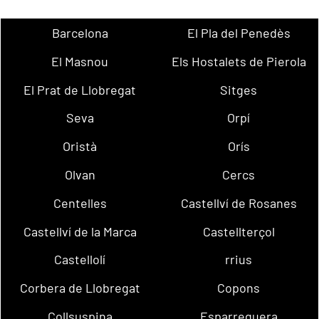
Barcelona
El Pla del Penedès
El Masnou
Els Hostalets de Pierola
El Prat de Llobregat
Sitges
Seva
Orpí
Oristà
Orís
Olvan
Cercs
Centelles
Castellví de Rosanes
Castellví de la Marca
Castellterçol
Castellolí
rrius
Corbera de Llobregat
Copons
Collsuspina
Esparreguera