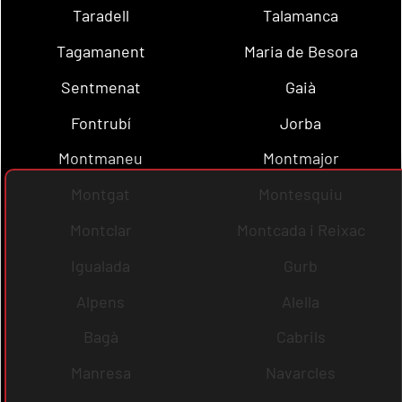
Taradell
Talamanca
Tagamanent
Maria de Besora
Sentmenat
Gaià
Fontrubí
Jorba
Montmaneu
Montmajor
Montgat
Montesquiu
Montclar
Montcada i Reixac
Igualada
Gurb
Alpens
Alella
Bagà
Cabrils
Manresa
Navarcles