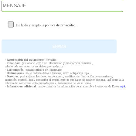
He leído y acepto la
política de privacidad
.
·
Responsable del tratamiento
: Fervalles
·
Finalidad
: gestionar el envío de información y prospección comercial,
relacionada con nuestros servicios y/o productos.
·
Legitimación
: consentimiento del interesado.
·
Destinatarios
: no se cederán datos a terceros, salvo obligación legal.
·
Derechos
: podrá ejercer los derechos de acceso, rectificación, limitación de tratamiento,
supresión, portabilidad y oposición al tratamiento de sus datos de carácter personal, así como a la
retirada del consentimiento prestado para el tratamiento de los mismos.
·
Información adicional
: puede consultar la información detallada sobre Protección de Datos
aquí
.