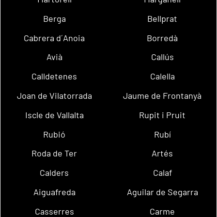
Berga
Bellprat
Cabrera d´Anoia
Borredà
Avià
Callús
Calldetenes
Calella
Joan de Vilatorrada
Jaume de Frontanyà
Iscle de Vallalta
Rupit i Pruit
Rubió
Rubí
Roda de Ter
Artés
Calders
Calaf
Aiguafreda
Aguilar de Segarra
Casserres
Carme