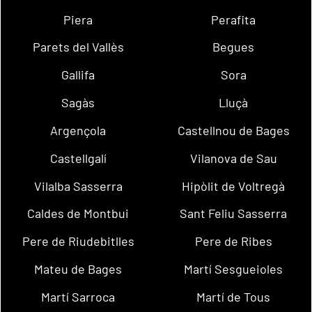
Piera
Perafita
Parets del Vallès
Begues
Gallifa
Sora
Sagàs
Lluçà
Argençola
Castellnou de Bages
Castellgalí
Vilanova de Sau
Vilalba Sasserra
Hipòlit de Voltregà
Caldes de Montbui
Sant Feliu Sasserra
Pere de Riudebitlles
Pere de Ribes
Mateu de Bages
Martí Sesgueioles
Martí Sarroca
Martí de Tous