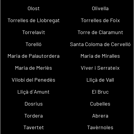
Olost
Olivella
Torrelles de Llobregat
Torrelles de Foix
Torrelavit
Torre de Claramunt
Torelló
Santa Coloma de Cervelló
Maria de Palautordera
Maria de Miralles
Maria de Merlès
Viver i Serrateix
Vilobí del Penedès
Lliçà de Vall
Lliçà d´Amunt
El Bruc
Dosrius
Cubelles
Tordera
Abrera
Tavertet
Tavèrnoles