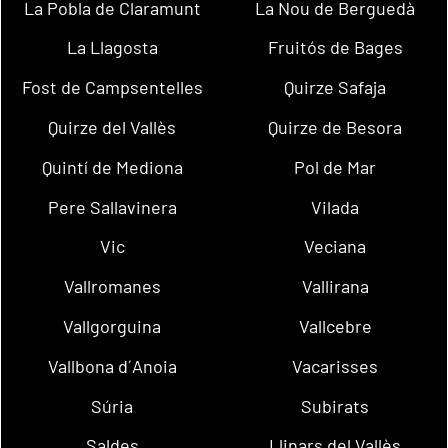
La Pobla de Claramunt
La Nou de Berguedà
La Llagosta
Fruitós de Bages
Fost de Campsentelles
Quirze Safaja
Quirze del Vallès
Quirze de Besora
Quintí de Mediona
Pol de Mar
Pere Sallavinera
Vilada
Vic
Veciana
Vallromanes
Vallirana
Vallgorguina
Vallcebre
Vallbona d´Anoia
Vacarisses
Súria
Subirats
Saldes
Llinars del Vallès