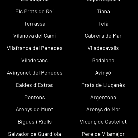
Els Prats de Rei
Tiana
Terrassa
Teià
Vilanova del Camí
Cabrera de Mar
Vilafranca del Penedès
Viladecavalls
Viladecans
Badalona
Avinyonet del Penedès
Avinyó
Caldes d´Estrac
Prats de Lluçanès
Pontons
Argentona
Arenys de Munt
Arenys de Mar
Bigues i Riells
Vicenç de Castellet
Salvador de Guardiola
Pere de Vilamajor