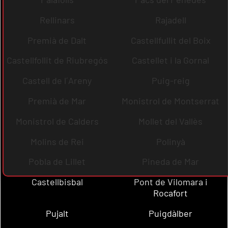
Rellinars
Rajadell
Premià de Dalt
Castellfullit del Boix
Castellfollit de Riubregós
Castellet i la Gornal
Castell de l´Areny
Puig-reig
Premià de Mar
Monistrol de Montserrat
Monistrol de Calders
Mollet del Vallès
Molins de Rei
Polinyà
Pobla de Lillet
Pineda de Mar
Castellbisbal
Pont de Vilomara i
Rocafort
Pujalt
Puigdàlber