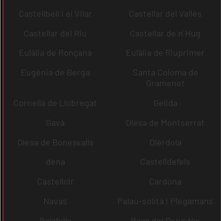
Castellbell i el Vilar
Castellar del Vallès
Castellar del Riu
Castellar de n´Hug
Eulàlia de Ronçana
Eulàlia de Riuprimer
Eugènia de Berga
Santa Coloma de
Gramenet
Cornellà de Llobregat
Gelida
Gavà
Olesa de Montserrat
Olesa de Bonesvalls
Olèrdola
dena
Castelldefels
Castellcir
Cardona
Navas
Palau-solità i Plegamans
Palafolls
Pacs del Penedès