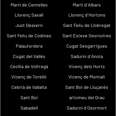
Martí de Centelles
Martí d´Albars
Llorenç Savall
Llorenç d´Hortons
Just Desvern
Sant Feliu de Llobregat
Sant Feliu de Codines
Sant Esteve Sesrovires
Palautordera
Cugat Sesgarrigues
Cugat del Vallès
Sadurní d´Anoia
Cecília de Voltregà
Vicenç dels Horts
Vicenç de Torelló
Vicenç de Montalt
Cebrià de Vallalta
Sant Boi de Lluçanès
Sant Boi
artomeu del Grau
Sabadell
Sadurní d´Osormort