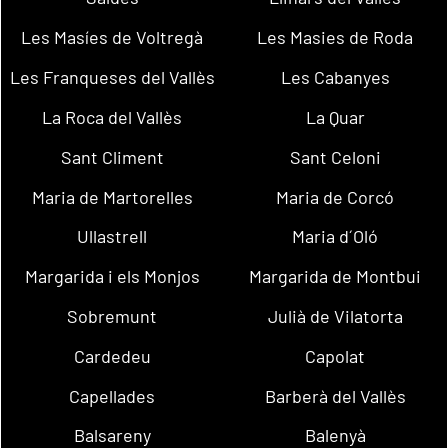
Les Masíes de Voltregà
Les Masies de Roda
Les Franqueses del Vallès
Les Cabanyes
La Roca del Vallès
La Quar
Sant Climent
Sant Celoni
Maria de Martorelles
Maria de Corcó
Ullastrell
Maria d´Oló
Margarida i els Monjos
Margarida de Montbui
Sobremunt
Julià de Vilatorta
Cardedeu
Capolat
Capellades
Barberà del Vallès
Balsareny
Balenyà