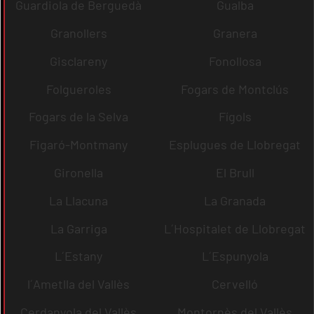
Guardiola de Berguedà
Gualba
Granollers
Granera
Gisclareny
Fonollosa
Folgueroles
Fogars de Montclús
Fogars de la Selva
Fígols
Figaró-Montmany
Esplugues de Llobregat
Gironella
El Brull
La Llacuna
La Granada
La Garriga
L´Hospitalet de Llobregat
L´Estany
L´Espunyola
l´Ametlla del Vallès
Cervelló
Cerdanyola del Vallès
Montornès del Vallès