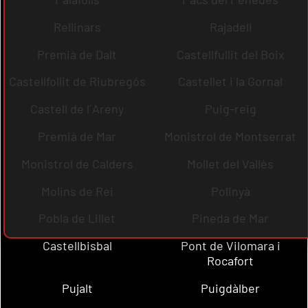
Rellinars
Rajadell
Premià de Dalt
Castellfullit del Boix
Castellfollit de Riubregós
Castellet i la Gornal
Castell de l´Areny
Puig-reig
Premià de Mar
Monistrol de Montserrat
Monistrol de Calders
Mollet del Vallès
Molins de Rei
Polinyà
Pobla de Lillet
Pineda de Mar
Castellbisbal
Pont de Vilomara i
Rocafort
Pujalt
Puigdàlber