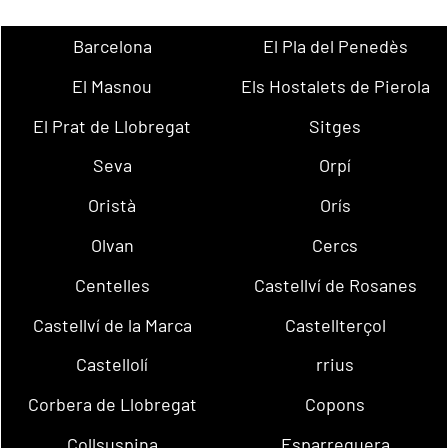
Barcelona
El Pla del Penedès
El Masnou
Els Hostalets de Pierola
El Prat de Llobregat
Sitges
Seva
Orpí
Oristà
Orís
Olvan
Cercs
Centelles
Castellví de Rosanes
Castellví de la Marca
Castellterçol
Castellolí
rrius
Corbera de Llobregat
Copons
Collsuspina
Esparreguera