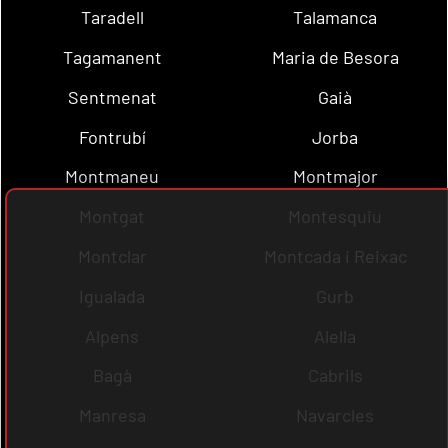
Taradell
Talamanca
Tagamanent
Maria de Besora
Sentmenat
Gaià
Fontrubí
Jorba
Montmaneu
Montmajor
Montgat
Montesquiu
Montclar
Montcada i Reixac
Igualada
Gurb
Alpens
Alella
Bagà
Cabrils
Manresa
Navarcles