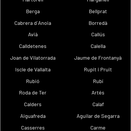
Berga
Bellprat
Cabrera d´Anoia
Borredà
Avià
Callús
Calldetenes
Calella
Joan de Vilatorrada
Jaume de Frontanyà
Iscle de Vallalta
Rupit i Pruit
Rubió
Rubí
Roda de Ter
Artés
Calders
Calaf
Aiguafreda
Aguilar de Segarra
Casserres
Carme