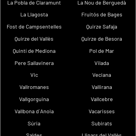
La Pobla de Claramunt
La Nou de Berguedà
La Llagosta
Fruitós de Bages
Fost de Campsentelles
Quirze Safaja
Quirze del Vallès
Quirze de Besora
Quintí de Mediona
Pol de Mar
Pere Sallavinera
Vilada
Vic
Veciana
Vallromanes
Vallirana
Vallgorguina
Vallcebre
Vallbona d´Anoia
Vacarisses
Súria
Subirats
Saldes
Llinars del Vallès