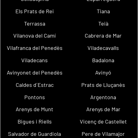
Els Prats de Rei
Tiana
Terrassa
Teià
Vilanova del Camí
Cabrera de Mar
Vilafranca del Penedès
Viladecavalls
Viladecans
Badalona
Avinyonet del Penedès
Avinyó
Caldes d´Estrac
Prats de Lluçanès
Pontons
Argentona
Arenys de Munt
Arenys de Mar
Bigues i Riells
Vicenç de Castellet
Salvador de Guardiola
Pere de Vilamajor