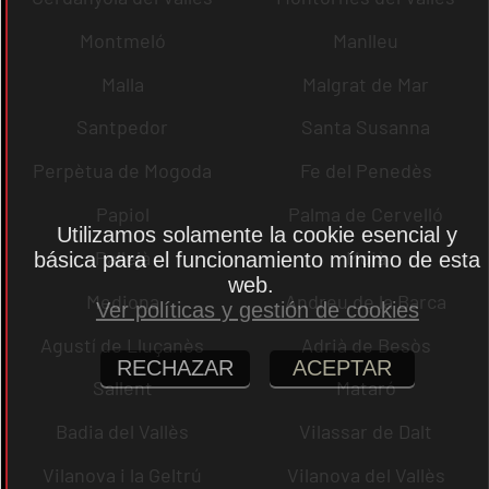
Montmeló
Manlleu
Malla
Malgrat de Mar
Santpedor
Santa Susanna
Perpètua de Mogoda
Fe del Penedès
Papiol
Palma de Cervelló
Utilizamos solamente la cookie esencial y
Pallejà
Moià
básica para el funcionamiento mínimo de esta
web.
Mediona
Andreu de la Barca
Ver políticas y gestión de cookies
Agustí de Lluçanès
Adrià de Besòs
RECHAZAR
ACEPTAR
Sallent
Mataró
Badia del Vallès
Vilassar de Dalt
Vilanova i la Geltrú
Vilanova del Vallès