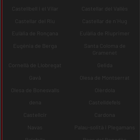
Castellbell i el Vilar
Castellar del Vallès
Castellar del Riu
Castellar de n´Hug
Eulàlia de Ronçana
Eulàlia de Riuprimer
Eugènia de Berga
Santa Coloma de
Gramenet
Cornellà de Llobregat
Gelida
Gavà
Olesa de Montserrat
Olesa de Bonesvalls
Olèrdola
dena
Castelldefels
Castellcir
Cardona
Navas
Palau-solità i Plegamans
Palafolls
Pacs del Penedès