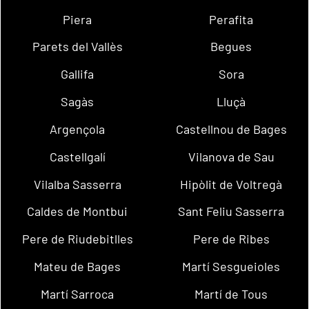
Piera
Perafita
Parets del Vallès
Begues
Gallifa
Sora
Sagàs
Lluçà
Argençola
Castellnou de Bages
Castellgalí
Vilanova de Sau
Vilalba Sasserra
Hipòlit de Voltregà
Caldes de Montbui
Sant Feliu Sasserra
Pere de Riudebitlles
Pere de Ribes
Mateu de Bages
Martí Sesgueioles
Martí Sarroca
Martí de Tous