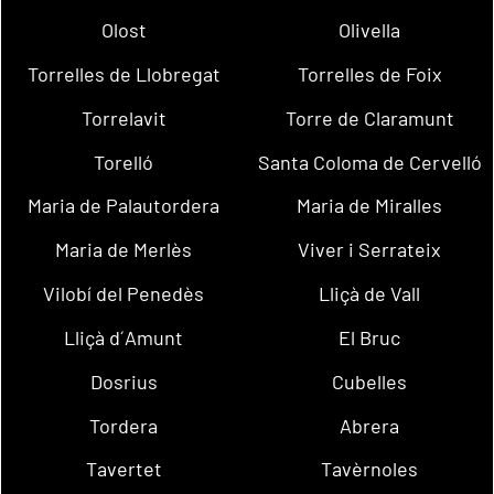
Olost
Olivella
Torrelles de Llobregat
Torrelles de Foix
Torrelavit
Torre de Claramunt
Torelló
Santa Coloma de Cervelló
Maria de Palautordera
Maria de Miralles
Maria de Merlès
Viver i Serrateix
Vilobí del Penedès
Lliçà de Vall
Lliçà d´Amunt
El Bruc
Dosrius
Cubelles
Tordera
Abrera
Tavertet
Tavèrnoles