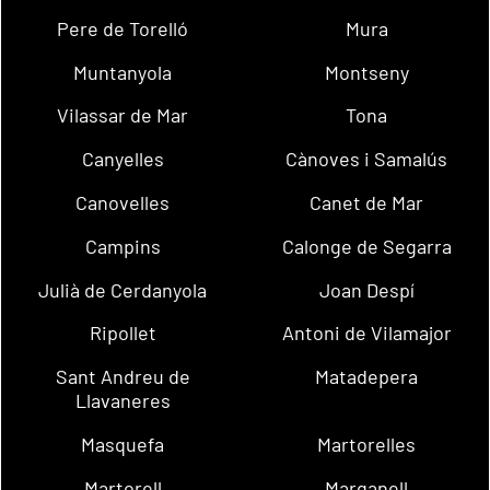
Pere de Torelló
Mura
Muntanyola
Montseny
Vilassar de Mar
Tona
Canyelles
Cànoves i Samalús
Canovelles
Canet de Mar
Campins
Calonge de Segarra
Julià de Cerdanyola
Joan Despí
Ripollet
Antoni de Vilamajor
Sant Andreu de
Matadepera
Llavaneres
Masquefa
Martorelles
Martorell
Marganell