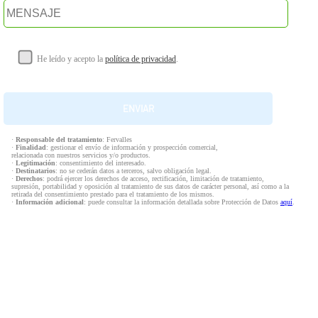
He leído y acepto la
política de privacidad
.
·
Responsable del tratamiento
: Fervalles
·
Finalidad
: gestionar el envío de información y prospección comercial,
relacionada con nuestros servicios y/o productos.
·
Legitimación
: consentimiento del interesado.
·
Destinatarios
: no se cederán datos a terceros, salvo obligación legal.
·
Derechos
: podrá ejercer los derechos de acceso, rectificación, limitación de tratamiento,
supresión, portabilidad y oposición al tratamiento de sus datos de carácter personal, así como a la
retirada del consentimiento prestado para el tratamiento de los mismos.
·
Información adicional
: puede consultar la información detallada sobre Protección de Datos
aquí
.