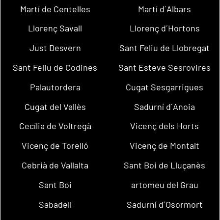
Martí de Centelles
Martí d´Albars
Llorenç Savall
Llorenç d´Hortons
Just Desvern
Sant Feliu de Llobregat
Sant Feliu de Codines
Sant Esteve Sesrovires
Palautordera
Cugat Sesgarrigues
Cugat del Vallès
Sadurní d´Anoia
Cecília de Voltregà
Vicenç dels Horts
Vicenç de Torelló
Vicenç de Montalt
Cebrià de Vallalta
Sant Boi de Lluçanès
Sant Boi
artomeu del Grau
Sabadell
Sadurní d´Osormort