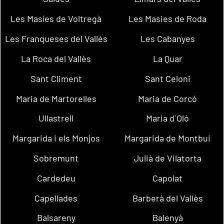
Les Masíes de Voltregà
Les Masies de Roda
Les Franqueses del Vallès
Les Cabanyes
La Roca del Vallès
La Quar
Sant Climent
Sant Celoni
Maria de Martorelles
Maria de Corcó
Ullastrell
Maria d´Oló
Margarida i els Monjos
Margarida de Montbui
Sobremunt
Julià de Vilatorta
Cardedeu
Capolat
Capellades
Barberà del Vallès
Balsareny
Balenyà