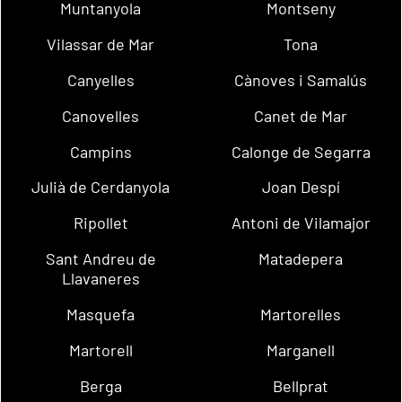
Muntanyola
Montseny
Vilassar de Mar
Tona
Canyelles
Cànoves i Samalús
Canovelles
Canet de Mar
Campins
Calonge de Segarra
Julià de Cerdanyola
Joan Despí
Ripollet
Antoni de Vilamajor
Sant Andreu de
Matadepera
Llavaneres
Masquefa
Martorelles
Martorell
Marganell
Berga
Bellprat