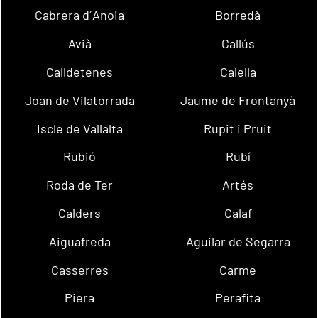
Cabrera d´Anoia
Borredà
Avià
Callús
Calldetenes
Calella
Joan de Vilatorrada
Jaume de Frontanyà
Iscle de Vallalta
Rupit i Pruit
Rubió
Rubí
Roda de Ter
Artés
Calders
Calaf
Aiguafreda
Aguilar de Segarra
Casserres
Carme
Piera
Perafita