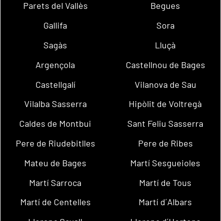
Parets del Vallès
Begues
Gallifa
Sora
Sagàs
Lluçà
Argençola
Castellnou de Bages
Castellgalí
Vilanova de Sau
Vilalba Sasserra
Hipòlit de Voltregà
Caldes de Montbui
Sant Feliu Sasserra
Pere de Riudebitlles
Pere de Ribes
Mateu de Bages
Martí Sesgueioles
Martí Sarroca
Martí de Tous
Martí de Centelles
Martí d´Albars