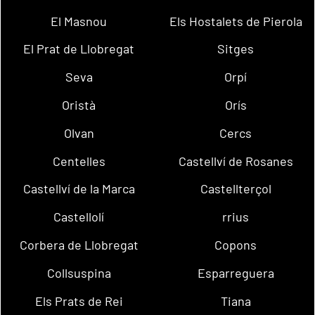
El Masnou
Els Hostalets de Pierola
El Prat de Llobregat
Sitges
Seva
Orpí
Oristà
Orís
Olvan
Cercs
Centelles
Castellví de Rosanes
Castellví de la Marca
Castellterçol
Castellolí
rrius
Corbera de Llobregat
Copons
Collsuspina
Esparreguera
Els Prats de Rei
Tiana