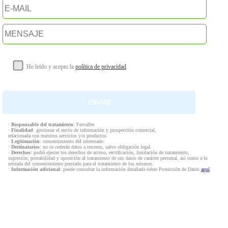
He leído y acepto la
política de privacidad
.
·
Responsable del tratamiento
: Fervalles
·
Finalidad
: gestionar el envío de información y prospección comercial,
relacionada con nuestros servicios y/o productos.
·
Legitimación
: consentimiento del interesado.
·
Destinatarios
: no se cederán datos a terceros, salvo obligación legal.
·
Derechos
: podrá ejercer los derechos de acceso, rectificación, limitación de tratamiento,
supresión, portabilidad y oposición al tratamiento de sus datos de carácter personal, así como a la
retirada del consentimiento prestado para el tratamiento de los mismos.
·
Información adicional
: puede consultar la información detallada sobre Protección de Datos
aquí
.