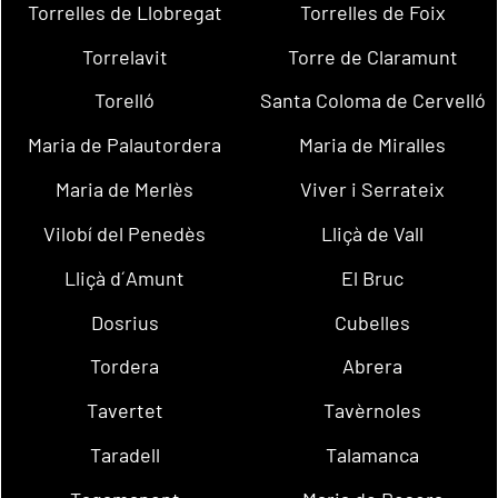
Torrelles de Llobregat
Torrelles de Foix
Torrelavit
Torre de Claramunt
Torelló
Santa Coloma de Cervelló
Maria de Palautordera
Maria de Miralles
Maria de Merlès
Viver i Serrateix
Vilobí del Penedès
Lliçà de Vall
Lliçà d´Amunt
El Bruc
Dosrius
Cubelles
Tordera
Abrera
Tavertet
Tavèrnoles
Taradell
Talamanca