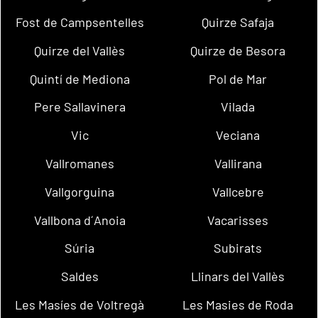
Fost de Campsentelles
Quirze Safaja
Quirze del Vallès
Quirze de Besora
Quintí de Mediona
Pol de Mar
Pere Sallavinera
Vilada
Vic
Veciana
Vallromanes
Vallirana
Vallgorguina
Vallcebre
Vallbona d´Anoia
Vacarisses
Súria
Subirats
Saldes
Llinars del Vallès
Les Masíes de Voltregà
Les Masies de Roda