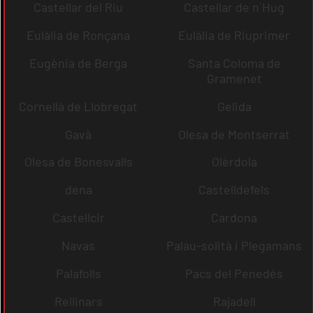
Castellar del Riu
Castellar de n´Hug
Eulàlia de Ronçana
Eulàlia de Riuprimer
Eugènia de Berga
Santa Coloma de
Gramenet
Cornellà de Llobregat
Gelida
Gavà
Olesa de Montserrat
Olesa de Bonesvalls
Olèrdola
dena
Castelldefels
Castellcir
Cardona
Navas
Palau-solità i Plegamans
Palafolls
Pacs del Penedès
Rellinars
Rajadell