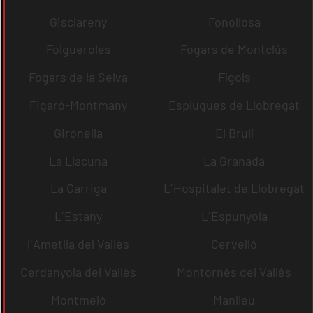
Gisclareny
Fonollosa
Folgueroles
Fogars de Montclús
Fogars de la Selva
Fígols
Figaró-Montmany
Esplugues de Llobregat
Gironella
El Brull
La Llacuna
La Granada
La Garriga
L´Hospitalet de Llobregat
L´Estany
L´Espunyola
l´Ametlla del Vallès
Cervelló
Cerdanyola del Vallès
Montornès del Vallès
Montmeló
Manlleu