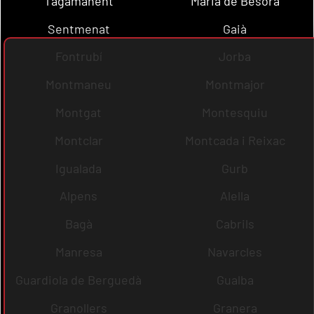
Tagamanent
Maria de Besora
Sentmenat
Gaià
Fontrubí
Jorba
Montmaneu
Montmajor
Montgat
Montesquiu
Montclar
Montcada i Reixac
Igualada
Gurb
Alpens
Alella
Bagà
Cabrils
Manresa
Navarcles
Guardiola de Berguedà
Gualba
Granollers
Granera