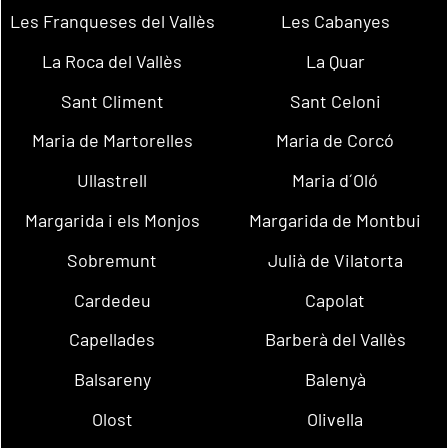
Les Franqueses del Vallès
Les Cabanyes
La Roca del Vallès
La Quar
Sant Climent
Sant Celoni
Maria de Martorelles
Maria de Corcó
Ullastrell
Maria d´Oló
Margarida i els Monjos
Margarida de Montbui
Sobremunt
Julià de Vilatorta
Cardedeu
Capolat
Capellades
Barberà del Vallès
Balsareny
Balenyà
Olost
Olivella