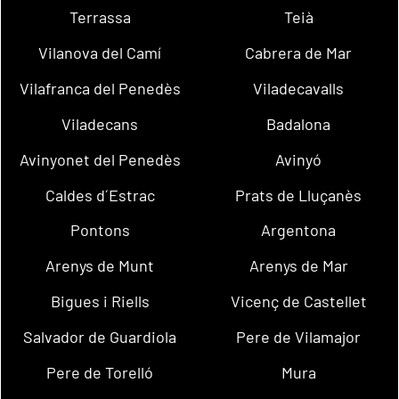
Terrassa
Teià
Vilanova del Camí
Cabrera de Mar
Vilafranca del Penedès
Viladecavalls
Viladecans
Badalona
Avinyonet del Penedès
Avinyó
Caldes d´Estrac
Prats de Lluçanès
Pontons
Argentona
Arenys de Munt
Arenys de Mar
Bigues i Riells
Vicenç de Castellet
Salvador de Guardiola
Pere de Vilamajor
Pere de Torelló
Mura