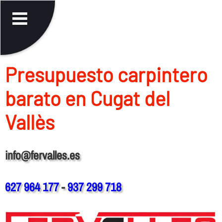
Presupuesto carpintero
barato en Cugat del
Vallès
info@fervalles.es
627 964 177
-
937 299 718