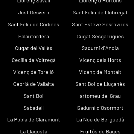
Llorenç Savall
Llorenç d´Hortons
Just Desvern
Sant Feliu de Llobregat
Sant Feliu de Codines
Sant Esteve Sesrovires
Palautordera
Cugat Sesgarrigues
Cugat del Vallès
Sadurní d´Anoia
Cecília de Voltregà
Vicenç dels Horts
Vicenç de Torelló
Vicenç de Montalt
Cebrià de Vallalta
Sant Boi de Lluçanès
Sant Boi
artomeu del Grau
Sabadell
Sadurní d´Osormort
La Pobla de Claramunt
La Nou de Berguedà
La Llagosta
Fruitós de Bages