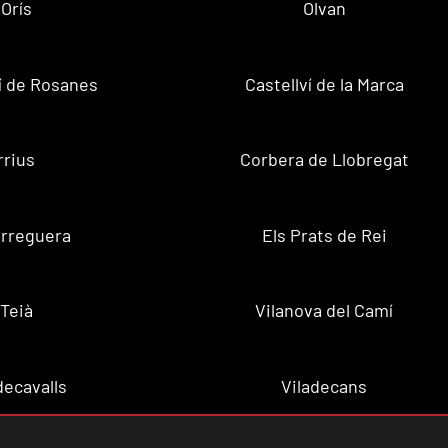
Orís
Olvan
ví de Rosanes
Castellví de la Marca
rrius
Corbera de Llobregat
rreguera
Els Prats de Rei
Teià
Vilanova del Camí
decavalls
Viladecans