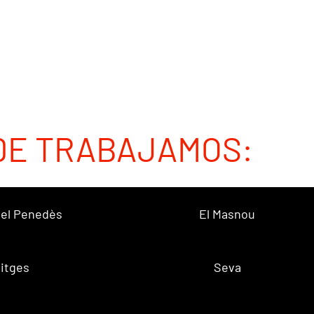
DE TRABAJAMOS:
 del Penedès
El Masnou
itges
Seva