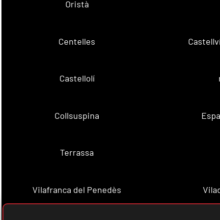
Oristà
Centelles
Castell
Castellolí
Collsuspina
Espa
Terrassa
Vilafranca del Penedès
Vila