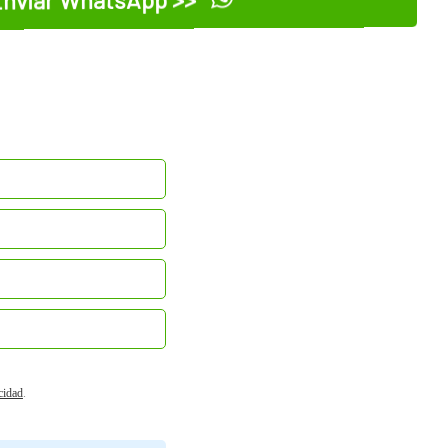
acidad
.