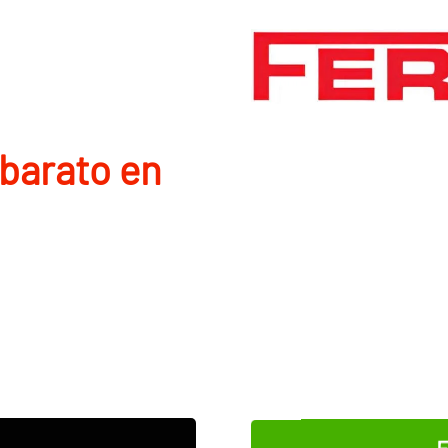
barato en
E