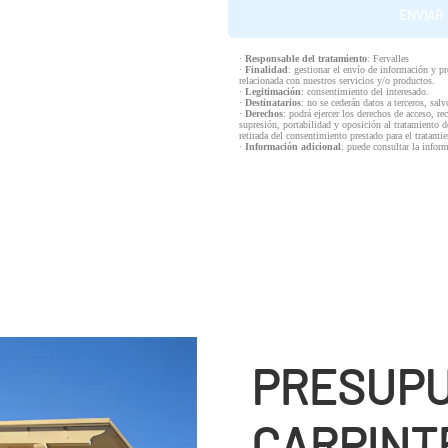
·
Responsable del tratamiento
: Fervalles
·
Finalidad
: gestionar el envío de información y p
relacionada con nuestros servicios y/o productos.
·
Legitimación
: consentimiento del interesado.
·
Destinatarios
: no se cederán datos a terceros, salv
·
Derechos
: podrá ejercer los derechos de acceso, re
supresión, portabilidad y oposición al tratamiento d
retirada del consentimiento prestado para el tratam
·
Información adicional
: puede consultar la infor
PRESUPU
CARPINTE