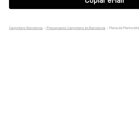
Carpintero Barcelona
Presupuesto Carpintero en Barcelona
Maria de Martorell