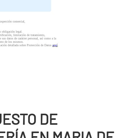
rospección comercial,
o obligación legal.
ctificación, limitación de tratamiento,
e sus datos de carácter personal, así como a la
iento de los mismos.
mación detallada sobre Protección de Datos
aquí
.
ESTO DE
RÍ­A EN MARIA DE