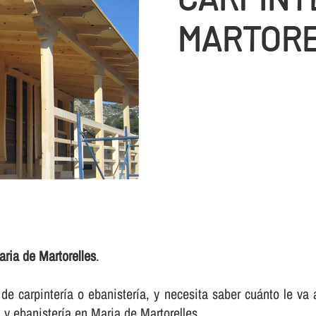
MARTOR
ria de Martorelles
.
e carpinterí­a o ebanisterí­a, y necesita saber cuánto le va
 y ebanisterí­a en Maria de Martorelles.