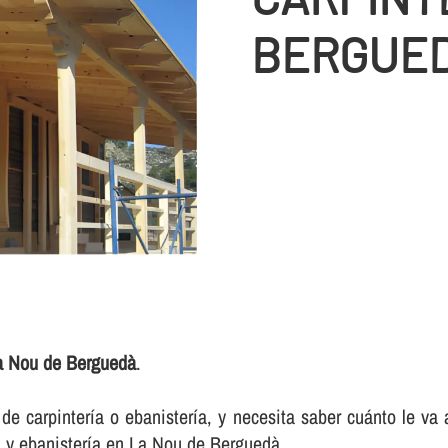
BERGUE
La Nou de Berguedà
.
e carpinterí­a o ebanisterí­a, y necesita saber cuánto le va
a y ebanisterí­a en La Nou de Berguedà.