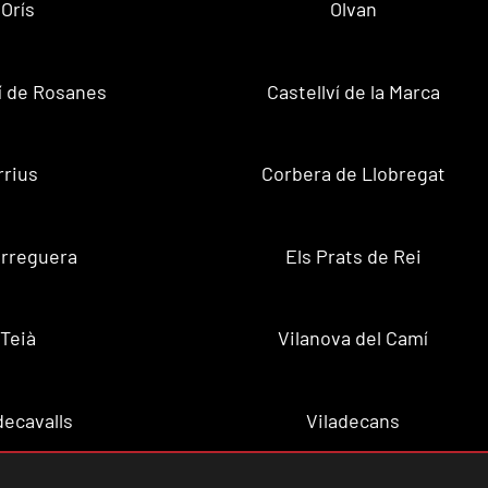
Orís
Olvan
ví de Rosanes
Castellví de la Marca
rrius
Corbera de Llobregat
rreguera
Els Prats de Rei
Teià
Vilanova del Camí
decavalls
Viladecans