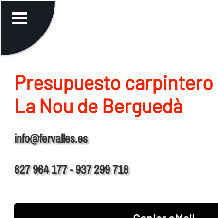
Presupuesto carpintero 
La Nou de Berguedà
info@fervalles.es
627 964 177 - 937 299 718
Copiar eMail