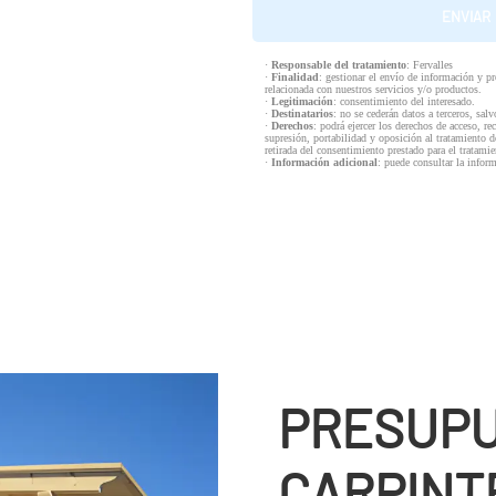
·
Responsable del tratamiento
: Fervalles
·
Finalidad
: gestionar el envío de información y p
relacionada con nuestros servicios y/o productos.
·
Legitimación
: consentimiento del interesado.
·
Destinatarios
: no se cederán datos a terceros, salv
·
Derechos
: podrá ejercer los derechos de acceso, re
supresión, portabilidad y oposición al tratamiento d
retirada del consentimiento prestado para el tratam
·
Información adicional
: puede consultar la infor
PRESUPU
CARPINTE