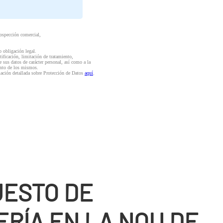
rospección comercial,
o obligación legal.
ctificación, limitación de tratamiento,
e sus datos de carácter personal, así como a la
iento de los mismos.
mación detallada sobre Protección de Datos
aquí
.
ESTO DE
RÍ­A EN LA NOU DE