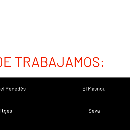
DE TRABAJAMOS:
 del Penedès
El Masnou
itges
Seva