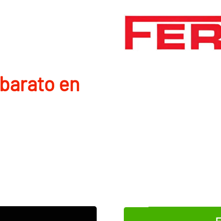
barato en
E