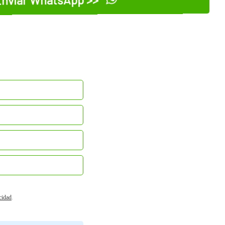
acidad
.