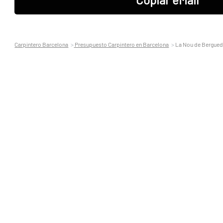
Carpintero Barcelona
Presupuesto Carpintero en Barcelona
La Nou de Bergue