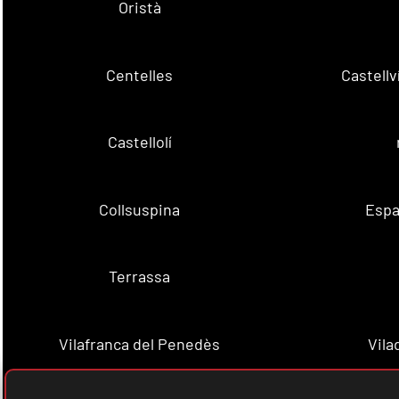
Oristà
Centelles
Castell
Castellolí
Collsuspina
Espa
Terrassa
Vilafranca del Penedès
Vila