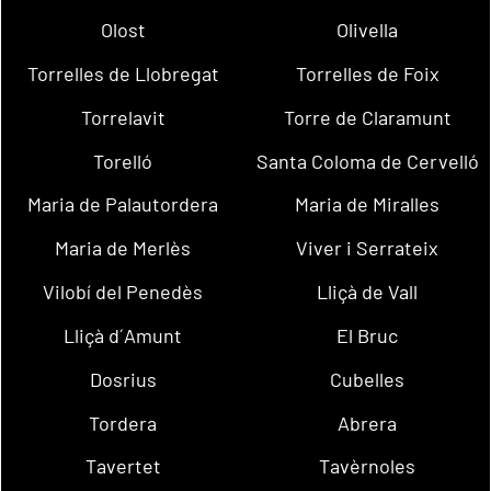
Olost
Olivella
Torrelles de Llobregat
Torrelles de Foix
Torrelavit
Torre de Claramunt
Torelló
Santa Coloma de Cervelló
Maria de Palautordera
Maria de Miralles
Maria de Merlès
Viver i Serrateix
Vilobí del Penedès
Lliçà de Vall
Lliçà d´Amunt
El Bruc
Dosrius
Cubelles
Tordera
Abrera
Tavertet
Tavèrnoles