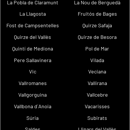
La Pobla de Claramunt
La Nou de Berguedà
La Llagosta
Fruitós de Bages
Fost de Campsentelles
Quirze Safaja
Quirze del Vallès
Quirze de Besora
Quintí de Mediona
Pol de Mar
Pere Sallavinera
Vilada
Vic
Veciana
Vallromanes
Vallirana
Vallgorguina
Vallcebre
Vallbona d´Anoia
Vacarisses
Súria
Subirats
Saldes
Llinars del Vallès