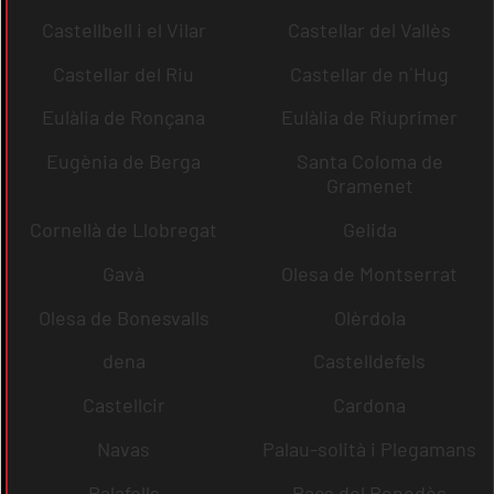
Castellbell i el Vilar
Castellar del Vallès
Castellar del Riu
Castellar de n´Hug
Eulàlia de Ronçana
Eulàlia de Riuprimer
Eugènia de Berga
Santa Coloma de
Gramenet
Cornellà de Llobregat
Gelida
Gavà
Olesa de Montserrat
Olesa de Bonesvalls
Olèrdola
dena
Castelldefels
Castellcir
Cardona
Navas
Palau-solità i Plegamans
Palafolls
Pacs del Penedès