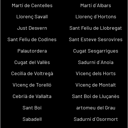
Martí de Centelles
Martí d´Albars
Llorenç Savall
Llorenç d´Hortons
Just Desvern
Sant Feliu de Llobregat
Sant Feliu de Codines
Sant Esteve Sesrovires
Palautordera
Cugat Sesgarrigues
Cugat del Vallès
Sadurní d´Anoia
Cecília de Voltregà
Vicenç dels Horts
Vicenç de Torelló
Vicenç de Montalt
Cebrià de Vallalta
Sant Boi de Lluçanès
Sant Boi
artomeu del Grau
Sabadell
Sadurní d´Osormort