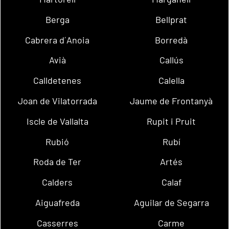
Berga
Bellprat
Cabrera d´Anoia
Borredà
Avià
Callús
Calldetenes
Calella
Joan de Vilatorrada
Jaume de Frontanyà
Iscle de Vallalta
Rupit i Pruit
Rubió
Rubí
Roda de Ter
Artés
Calders
Calaf
Aiguafreda
Aguilar de Segarra
Casserres
Carme