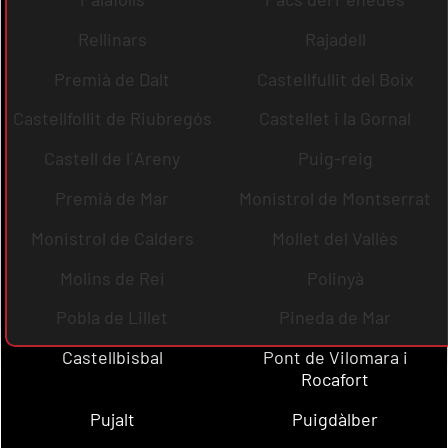
Rellinars
Rajadell
Premià de Dalt
Castellfullit del Boix
Castellfollit de Riubregós
Castellet i la Gornal
Castell de l´Areny
Puig-reig
Premià de Mar
Monistrol de Montserrat
Monistrol de Calders
Mollet del Vallès
Molins de Rei
Polinyà
Pobla de Lillet
Pineda de Mar
Castellbisbal
Pont de Vilomara i
Rocafort
Pujalt
Puigdàlber