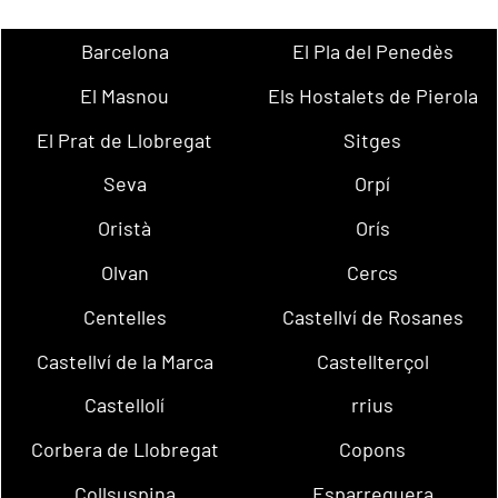
Barcelona
El Pla del Penedès
El Masnou
Els Hostalets de Pierola
El Prat de Llobregat
Sitges
Seva
Orpí
Oristà
Orís
Olvan
Cercs
Centelles
Castellví de Rosanes
Castellví de la Marca
Castellterçol
Castellolí
rrius
Corbera de Llobregat
Copons
Collsuspina
Esparreguera