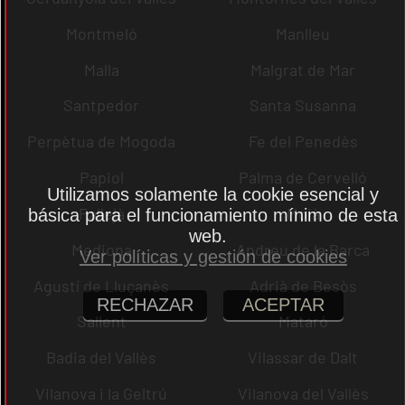
Montmeló
Manlleu
Malla
Malgrat de Mar
Santpedor
Santa Susanna
Perpètua de Mogoda
Fe del Penedès
Papiol
Palma de Cervelló
Utilizamos solamente la cookie esencial y
Pallejà
Moià
básica para el funcionamiento mínimo de esta
web.
Mediona
Andreu de la Barca
Ver políticas y gestión de cookies
Agustí de Lluçanès
Adrià de Besòs
RECHAZAR
ACEPTAR
Sallent
Mataró
Badia del Vallès
Vilassar de Dalt
Vilanova i la Geltrú
Vilanova del Vallès