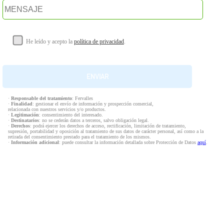
He leído y acepto la
política de privacidad
.
·
Responsable del tratamiento
: Fervalles
·
Finalidad
: gestionar el envío de información y prospección comercial,
relacionada con nuestros servicios y/o productos.
·
Legitimación
: consentimiento del interesado.
·
Destinatarios
: no se cederán datos a terceros, salvo obligación legal.
·
Derechos
: podrá ejercer los derechos de acceso, rectificación, limitación de tratamiento,
supresión, portabilidad y oposición al tratamiento de sus datos de carácter personal, así como a la
retirada del consentimiento prestado para el tratamiento de los mismos.
·
Información adicional
: puede consultar la información detallada sobre Protección de Datos
aquí
.