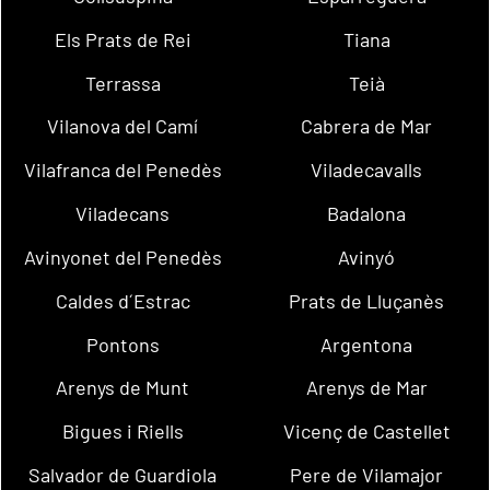
Els Prats de Rei
Tiana
Terrassa
Teià
Vilanova del Camí
Cabrera de Mar
Vilafranca del Penedès
Viladecavalls
Viladecans
Badalona
Avinyonet del Penedès
Avinyó
Caldes d´Estrac
Prats de Lluçanès
Pontons
Argentona
Arenys de Munt
Arenys de Mar
Bigues i Riells
Vicenç de Castellet
Salvador de Guardiola
Pere de Vilamajor