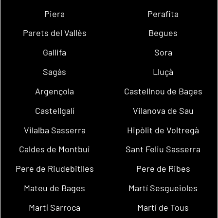
Piera
Perafita
Parets del Vallès
Begues
Gallifa
Sora
Sagàs
Lluçà
Argençola
Castellnou de Bages
Castellgalí
Vilanova de Sau
Vilalba Sasserra
Hipòlit de Voltregà
Caldes de Montbui
Sant Feliu Sasserra
Pere de Riudebitlles
Pere de Ribes
Mateu de Bages
Martí Sesgueioles
Martí Sarroca
Martí de Tous