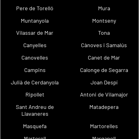
Pere de Torelló
Mura
Muntanyola
Montseny
Vilassar de Mar
Tona
Canyelles
Cànoves i Samalús
Canovelles
Canet de Mar
Campins
Calonge de Segarra
Julià de Cerdanyola
Joan Despí
Ripollet
Antoni de Vilamajor
Sant Andreu de
Matadepera
Llavaneres
Masquefa
Martorelles
Martorell
Marganell