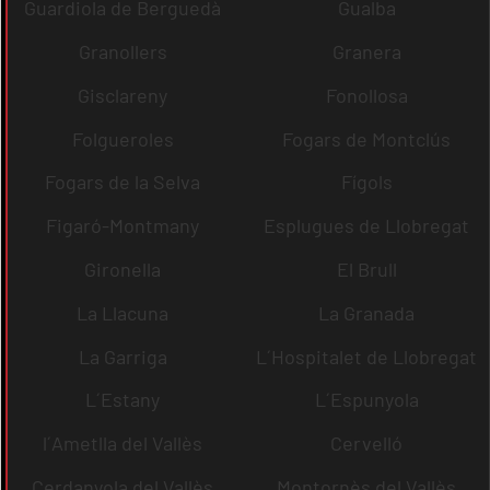
Guardiola de Berguedà
Gualba
Granollers
Granera
Gisclareny
Fonollosa
Folgueroles
Fogars de Montclús
Fogars de la Selva
Fígols
Figaró-Montmany
Esplugues de Llobregat
Gironella
El Brull
La Llacuna
La Granada
La Garriga
L´Hospitalet de Llobregat
L´Estany
L´Espunyola
l´Ametlla del Vallès
Cervelló
Cerdanyola del Vallès
Montornès del Vallès