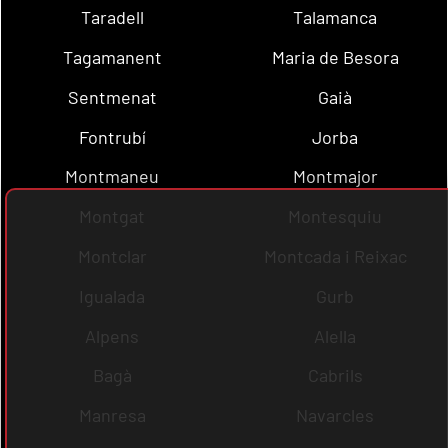
Taradell
Talamanca
Tagamanent
Maria de Besora
Sentmenat
Gaià
Fontrubí
Jorba
Montmaneu
Montmajor
Montgat
Montesquiu
Montclar
Montcada i Reixac
Igualada
Gurb
Alpens
Alella
Bagà
Cabrils
Manresa
Navarcles