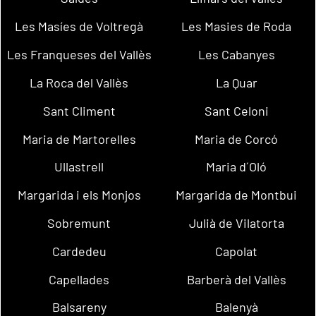
Les Masíes de Voltregà
Les Masies de Roda
Les Franqueses del Vallès
Les Cabanyes
La Roca del Vallès
La Quar
Sant Climent
Sant Celoni
Maria de Martorelles
Maria de Corcó
Ullastrell
Maria d´Oló
Margarida i els Monjos
Margarida de Montbui
Sobremunt
Julià de Vilatorta
Cardedeu
Capolat
Capellades
Barberà del Vallès
Balsareny
Balenyà