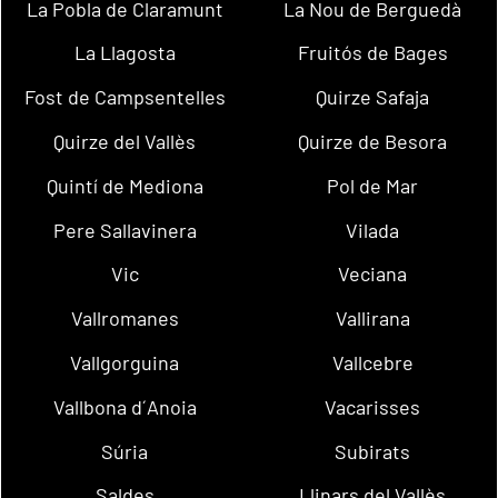
La Pobla de Claramunt
La Nou de Berguedà
La Llagosta
Fruitós de Bages
Fost de Campsentelles
Quirze Safaja
Quirze del Vallès
Quirze de Besora
Quintí de Mediona
Pol de Mar
Pere Sallavinera
Vilada
Vic
Veciana
Vallromanes
Vallirana
Vallgorguina
Vallcebre
Vallbona d´Anoia
Vacarisses
Súria
Subirats
Saldes
Llinars del Vallès