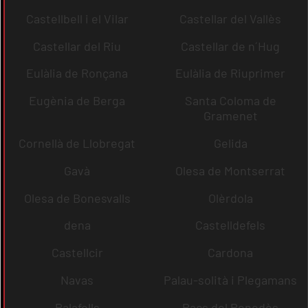
Castellbell i el Vilar
Castellar del Vallès
Castellar del Riu
Castellar de n´Hug
Eulàlia de Ronçana
Eulàlia de Riuprimer
Eugènia de Berga
Santa Coloma de
Gramenet
Cornellà de Llobregat
Gelida
Gavà
Olesa de Montserrat
Olesa de Bonesvalls
Olèrdola
dena
Castelldefels
Castellcir
Cardona
Navas
Palau-solità i Plegamans
Palafolls
Pacs del Penedès