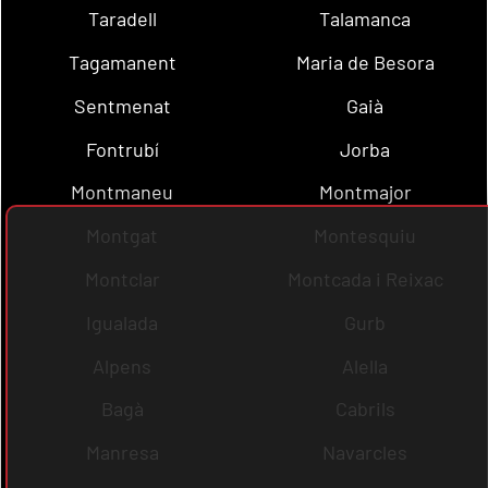
Taradell
Talamanca
Tagamanent
Maria de Besora
Sentmenat
Gaià
Fontrubí
Jorba
Montmaneu
Montmajor
Montgat
Montesquiu
Montclar
Montcada i Reixac
Igualada
Gurb
Alpens
Alella
Bagà
Cabrils
Manresa
Navarcles