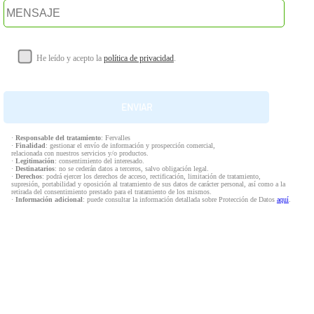
He leído y acepto la
política de privacidad
.
·
Responsable del tratamiento
: Fervalles
·
Finalidad
: gestionar el envío de información y prospección comercial,
relacionada con nuestros servicios y/o productos.
·
Legitimación
: consentimiento del interesado.
·
Destinatarios
: no se cederán datos a terceros, salvo obligación legal.
·
Derechos
: podrá ejercer los derechos de acceso, rectificación, limitación de tratamiento,
supresión, portabilidad y oposición al tratamiento de sus datos de carácter personal, así como a la
retirada del consentimiento prestado para el tratamiento de los mismos.
·
Información adicional
: puede consultar la información detallada sobre Protección de Datos
aquí
.