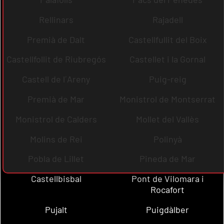
Rellinars
Rajadell
Premià de Dalt
Castellfullit del Boix
Castellfollit de Riubregós
Castellet i la Gornal
Castell de l´Areny
Puig-reig
Premià de Mar
Monistrol de Montserrat
Monistrol de Calders
Mollet del Vallès
Molins de Rei
Polinyà
Pobla de Lillet
Pineda de Mar
Castellbisbal
Pont de Vilomara i
Rocafort
Pujalt
Puigdàlber