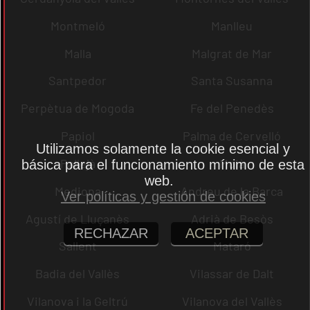
Montmeló
Manlleu
Malla
Malgrat de Mar
Santpedor
Santa Susanna
Perpètua de Mogoda
Fe del Penedès
Papiol
Palma de Cervelló
Utilizamos solamente la cookie esencial y
Pallejà
Moià
básica para el funcionamiento mínimo de esta
web.
Mediona
Andreu de la Barca
Ver políticas y gestión de cookies
Agustí de Lluçanès
Adrià de Besòs
RECHAZAR
ACEPTAR
Sallent
Mataró
Badia del Vallès
Vilassar de Dalt
Vilanova i la Geltrú
Vilanova del Vallès