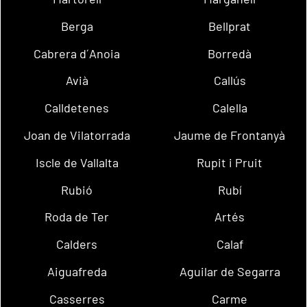
Berga
Bellprat
Cabrera d´Anoia
Borredà
Avià
Callús
Calldetenes
Calella
Joan de Vilatorrada
Jaume de Frontanyà
Iscle de Vallalta
Rupit i Pruit
Rubió
Rubí
Roda de Ter
Artés
Calders
Calaf
Aiguafreda
Aguilar de Segarra
Casserres
Carme