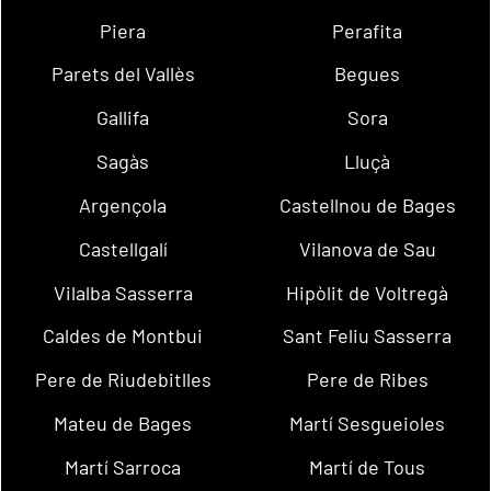
Piera
Perafita
Parets del Vallès
Begues
Gallifa
Sora
Sagàs
Lluçà
Argençola
Castellnou de Bages
Castellgalí
Vilanova de Sau
Vilalba Sasserra
Hipòlit de Voltregà
Caldes de Montbui
Sant Feliu Sasserra
Pere de Riudebitlles
Pere de Ribes
Mateu de Bages
Martí Sesgueioles
Martí Sarroca
Martí de Tous