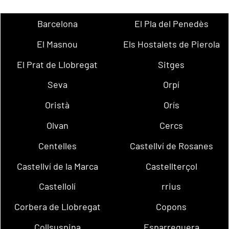
Barcelona
El Pla del Penedès
El Masnou
Els Hostalets de Pierola
El Prat de Llobregat
Sitges
Seva
Orpí
Oristà
Orís
Olvan
Cercs
Centelles
Castellví de Rosanes
Castellví de la Marca
Castellterçol
Castellolí
rrius
Corbera de Llobregat
Copons
Collsuspina
Esparreguera