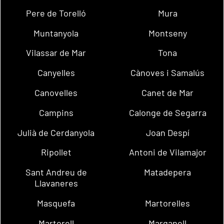
Pere de Torelló
Mura
Muntanyola
Montseny
Vilassar de Mar
Tona
Canyelles
Cànoves i Samalús
Canovelles
Canet de Mar
Campins
Calonge de Segarra
Julià de Cerdanyola
Joan Despí
Ripollet
Antoni de Vilamajor
Sant Andreu de
Matadepera
Llavaneres
Masquefa
Martorelles
Martorell
Marganell