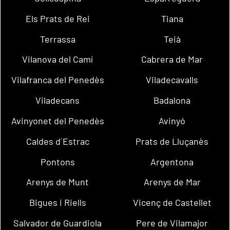
Els Prats de Rei
Tiana
Terrassa
Teià
Vilanova del Camí
Cabrera de Mar
Vilafranca del Penedès
Viladecavalls
Viladecans
Badalona
Avinyonet del Penedès
Avinyó
Caldes d´Estrac
Prats de Lluçanès
Pontons
Argentona
Arenys de Munt
Arenys de Mar
Bigues i Riells
Vicenç de Castellet
Salvador de Guardiola
Pere de Vilamajor