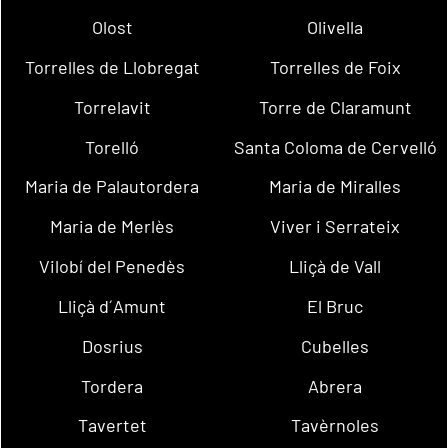
Olost
Olivella
Torrelles de Llobregat
Torrelles de Foix
Torrelavit
Torre de Claramunt
Torelló
Santa Coloma de Cervelló
Maria de Palautordera
Maria de Miralles
Maria de Merlès
Viver i Serrateix
Vilobí del Penedès
Lliçà de Vall
Lliçà d´Amunt
El Bruc
Dosrius
Cubelles
Tordera
Abrera
Tavertet
Tavèrnoles