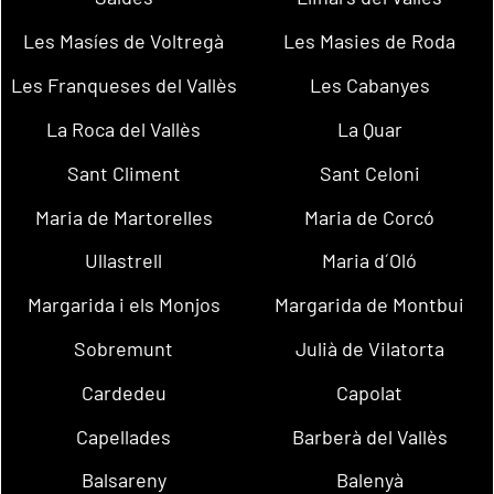
Les Masíes de Voltregà
Les Masies de Roda
Les Franqueses del Vallès
Les Cabanyes
La Roca del Vallès
La Quar
Sant Climent
Sant Celoni
Maria de Martorelles
Maria de Corcó
Ullastrell
Maria d´Oló
Margarida i els Monjos
Margarida de Montbui
Sobremunt
Julià de Vilatorta
Cardedeu
Capolat
Capellades
Barberà del Vallès
Balsareny
Balenyà