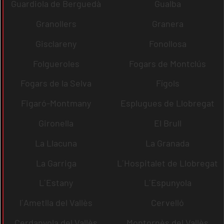
Guardiola de Berguedà
Gualba
Granollers
Granera
Gisclareny
Fonollosa
Folgueroles
Fogars de Montclús
Fogars de la Selva
Fígols
Figaró-Montmany
Esplugues de Llobregat
Gironella
El Brull
La Llacuna
La Granada
La Garriga
L´Hospitalet de Llobregat
L´Estany
L´Espunyola
l´Ametlla del Vallès
Cervelló
Cerdanyola del Vallès
Montornès del Vallès