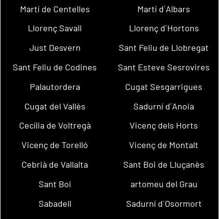
Martí de Centelles
Martí d´Albars
Llorenç Savall
Llorenç d´Hortons
Just Desvern
Sant Feliu de Llobregat
Sant Feliu de Codines
Sant Esteve Sesrovires
Palautordera
Cugat Sesgarrigues
Cugat del Vallès
Sadurní d´Anoia
Cecília de Voltregà
Vicenç dels Horts
Vicenç de Torelló
Vicenç de Montalt
Cebrià de Vallalta
Sant Boi de Lluçanès
Sant Boi
artomeu del Grau
Sabadell
Sadurní d´Osormort