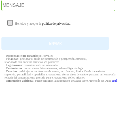
He leído y acepto la
política de privacidad
.
·
Responsable del tratamiento
: Fervalles
·
Finalidad
: gestionar el envío de información y prospección comercial,
relacionada con nuestros servicios y/o productos.
·
Legitimación
: consentimiento del interesado.
·
Destinatarios
: no se cederán datos a terceros, salvo obligación legal.
·
Derechos
: podrá ejercer los derechos de acceso, rectificación, limitación de tratamiento,
supresión, portabilidad y oposición al tratamiento de sus datos de carácter personal, así como a la
retirada del consentimiento prestado para el tratamiento de los mismos.
·
Información adicional
: puede consultar la información detallada sobre Protección de Datos
aquí
.