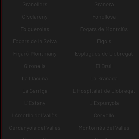
Granollers
Granera
Gisclareny
Fonollosa
Folgueroles
Fogars de Montclús
Fogars de la Selva
Fígols
Figaró-Montmany
Esplugues de Llobregat
Gironella
El Brull
La Llacuna
La Granada
La Garriga
L´Hospitalet de Llobregat
L´Estany
L´Espunyola
l´Ametlla del Vallès
Cervelló
Cerdanyola del Vallès
Montornès del Vallès