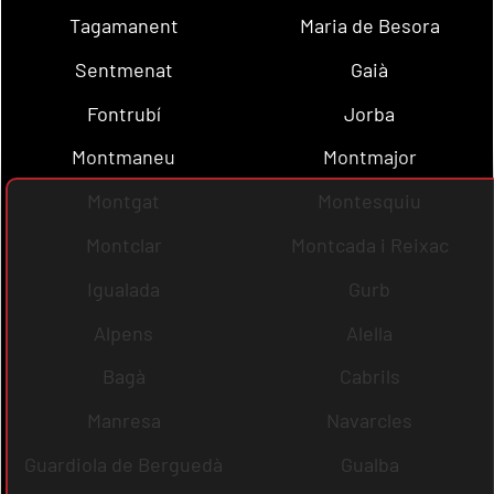
Tagamanent
Maria de Besora
Sentmenat
Gaià
Fontrubí
Jorba
Montmaneu
Montmajor
Montgat
Montesquiu
Montclar
Montcada i Reixac
Igualada
Gurb
Alpens
Alella
Bagà
Cabrils
Manresa
Navarcles
Guardiola de Berguedà
Gualba