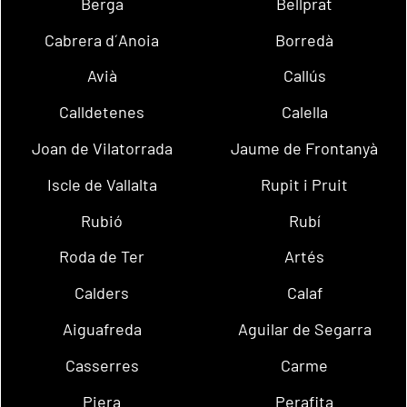
Berga
Bellprat
Cabrera d´Anoia
Borredà
Avià
Callús
Calldetenes
Calella
Joan de Vilatorrada
Jaume de Frontanyà
Iscle de Vallalta
Rupit i Pruit
Rubió
Rubí
Roda de Ter
Artés
Calders
Calaf
Aiguafreda
Aguilar de Segarra
Casserres
Carme
Piera
Perafita