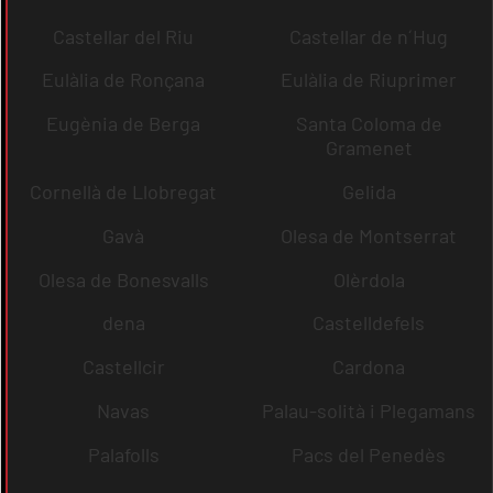
Castellar del Riu
Castellar de n´Hug
Eulàlia de Ronçana
Eulàlia de Riuprimer
Eugènia de Berga
Santa Coloma de
Gramenet
Cornellà de Llobregat
Gelida
Gavà
Olesa de Montserrat
Olesa de Bonesvalls
Olèrdola
dena
Castelldefels
Castellcir
Cardona
Navas
Palau-solità i Plegamans
Palafolls
Pacs del Penedès