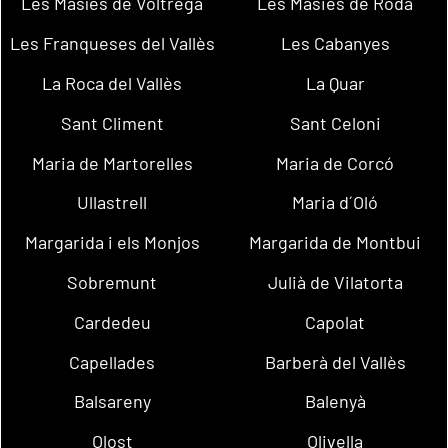
Les Masíes de Voltregà
Les Masies de Roda
Les Franqueses del Vallès
Les Cabanyes
La Roca del Vallès
La Quar
Sant Climent
Sant Celoni
Maria de Martorelles
Maria de Corcó
Ullastrell
Maria d´Oló
Margarida i els Monjos
Margarida de Montbui
Sobremunt
Julià de Vilatorta
Cardedeu
Capolat
Capellades
Barberà del Vallès
Balsareny
Balenyà
Olost
Olivella