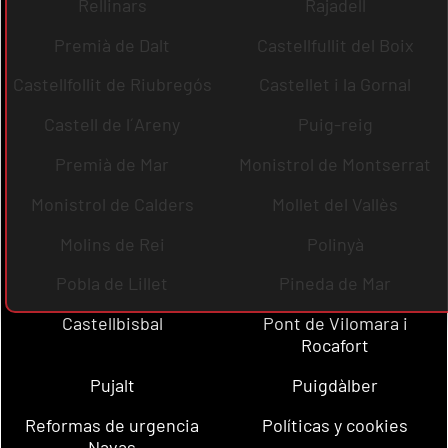
Rellinars
Rajadell
Premià de Dalt
Castellfullit del Boix
Castellfollit de Riubregós
Castellet i la Gornal
Castell de l´Areny
Puig-reig
Premià de Mar
Monistrol de Montserrat
Monistrol de Calders
Mollet del Vallès
Molins de Rei
Polinyà
Pobla de Lillet
Pineda de Mar
Castellbisbal
Pont de Vilomara i
Rocafort
Pujalt
Puigdàlber
Reformas de urgencia
Políticas y cookies
Navas