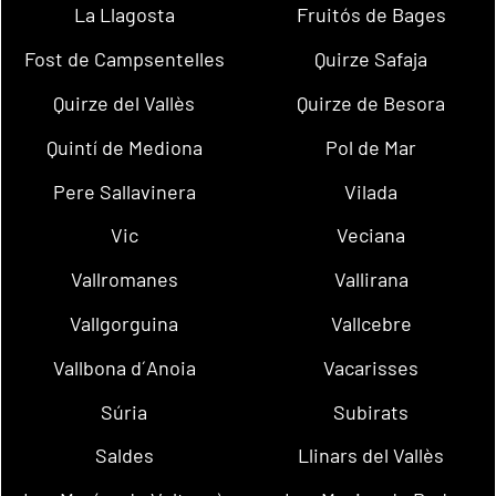
La Llagosta
Fruitós de Bages
Fost de Campsentelles
Quirze Safaja
Quirze del Vallès
Quirze de Besora
Quintí de Mediona
Pol de Mar
Pere Sallavinera
Vilada
Vic
Veciana
Vallromanes
Vallirana
Vallgorguina
Vallcebre
Vallbona d´Anoia
Vacarisses
Súria
Subirats
Saldes
Llinars del Vallès