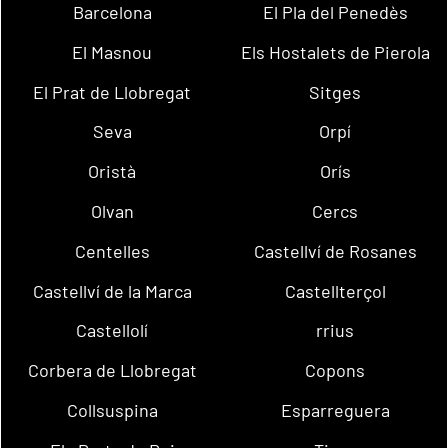
Barcelona
El Pla del Penedès
El Masnou
Els Hostalets de Pierola
El Prat de Llobregat
Sitges
Seva
Orpí
Oristà
Orís
Olvan
Cercs
Centelles
Castellví de Rosanes
Castellví de la Marca
Castellterçol
Castellolí
rrius
Corbera de Llobregat
Copons
Collsuspina
Esparreguera