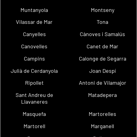
Muntanyola
Montseny
Vilassar de Mar
Tona
Canyelles
Cànoves i Samalús
Canovelles
Canet de Mar
Campins
Calonge de Segarra
Julià de Cerdanyola
Joan Despí
Ripollet
Antoni de Vilamajor
Sant Andreu de
Matadepera
Llavaneres
Masquefa
Martorelles
Martorell
Marganell