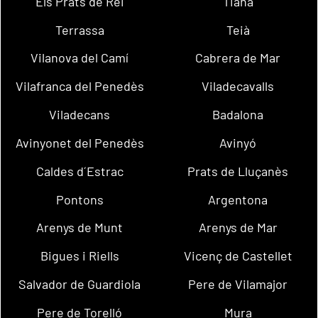
Els Prats de Rei
Tiana
Terrassa
Teià
Vilanova del Camí
Cabrera de Mar
Vilafranca del Penedès
Viladecavalls
Viladecans
Badalona
Avinyonet del Penedès
Avinyó
Caldes d´Estrac
Prats de Lluçanès
Pontons
Argentona
Arenys de Munt
Arenys de Mar
Bigues i Riells
Vicenç de Castellet
Salvador de Guardiola
Pere de Vilamajor
Pere de Torelló
Mura