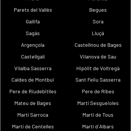
Parets del Vallès
Begues
Gallifa
Sora
Sagàs
Lluçà
Argençola
Castellnou de Bages
Castellgalí
Vilanova de Sau
Vilalba Sasserra
Hipòlit de Voltregà
Caldes de Montbui
Sant Feliu Sasserra
Pere de Riudebitlles
Pere de Ribes
Mateu de Bages
Martí Sesgueioles
Martí Sarroca
Martí de Tous
Martí de Centelles
Martí d´Albars