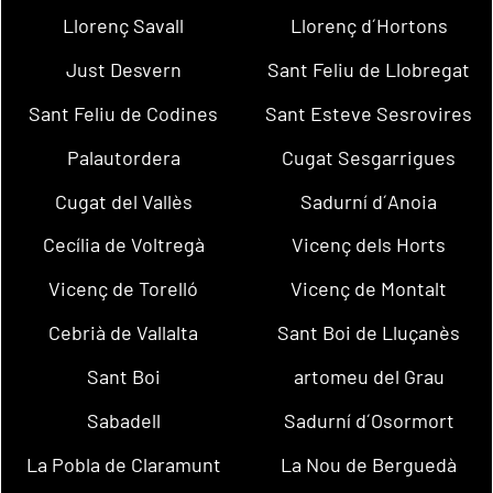
Llorenç Savall
Llorenç d´Hortons
Just Desvern
Sant Feliu de Llobregat
Sant Feliu de Codines
Sant Esteve Sesrovires
Palautordera
Cugat Sesgarrigues
Cugat del Vallès
Sadurní d´Anoia
Cecília de Voltregà
Vicenç dels Horts
Vicenç de Torelló
Vicenç de Montalt
Cebrià de Vallalta
Sant Boi de Lluçanès
Sant Boi
artomeu del Grau
Sabadell
Sadurní d´Osormort
La Pobla de Claramunt
La Nou de Berguedà