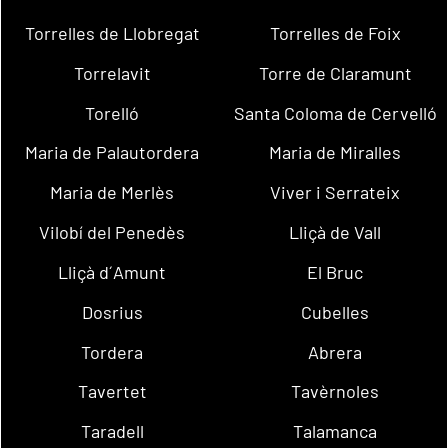
Torrelles de Llobregat
Torrelles de Foix
Torrelavit
Torre de Claramunt
Torelló
Santa Coloma de Cervelló
Maria de Palautordera
Maria de Miralles
Maria de Merlès
Viver i Serrateix
Vilobí del Penedès
Lliçà de Vall
Lliçà d´Amunt
El Bruc
Dosrius
Cubelles
Tordera
Abrera
Tavertet
Tavèrnoles
Taradell
Talamanca