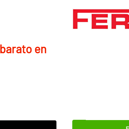
barato en
E