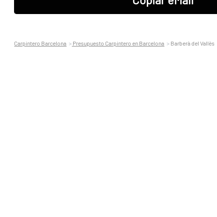
Carpintero Barcelona
Presupuesto Carpintero en Barcelona
Barberà del Vallès