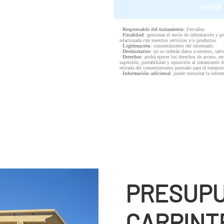
·
Responsable del tratamiento
: Fervalles
·
Finalidad
: gestionar el envío de información y p
relacionada con nuestros servicios y/o productos.
·
Legitimación
: consentimiento del interesado.
·
Destinatarios
: no se cederán datos a terceros, salv
·
Derechos
: podrá ejercer los derechos de acceso, re
supresión, portabilidad y oposición al tratamiento d
retirada del consentimiento prestado para el tratam
·
Información adicional
: puede consultar la infor
PRESUPU
CARPINTE