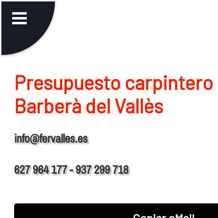
Presupuesto carpintero 
Barberà del Vallès
info@fervalles.es
627 964 177 - 937 299 718
Copiar eMail