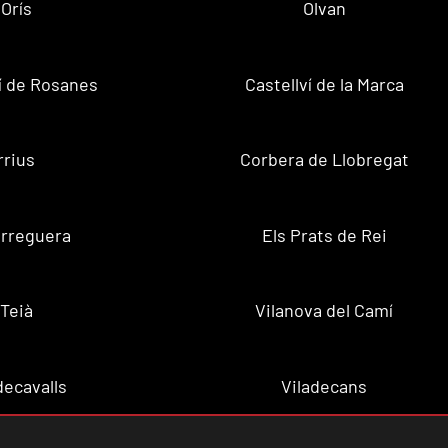
Orís
Olvan
ví de Rosanes
Castellví de la Marca
rrius
Corbera de Llobregat
rreguera
Els Prats de Rei
Teià
Vilanova del Camí
decavalls
Viladecans