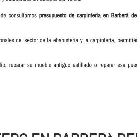
ede consultarnos
presupuesto de carpinterí­a en Barberà de
les del sector de la ebanisterí­a y la carpinterí­a, permiti
lio, reparar su mueble antiguo astillado o reparar esa pue