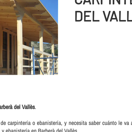
DEL VAL
rberà del Vallès
.
e carpinterí­a o ebanisterí­a, y necesita saber cuánto le va
 y ebanisterí­a en Barberà del Vallès.