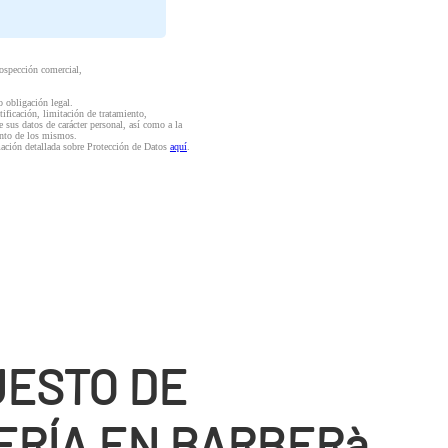
rospección comercial,
o obligación legal.
ctificación, limitación de tratamiento,
e sus datos de carácter personal, así como a la
iento de los mismos.
mación detallada sobre Protección de Datos
aquí
.
ESTO DE
RÍ­A EN BARBERà