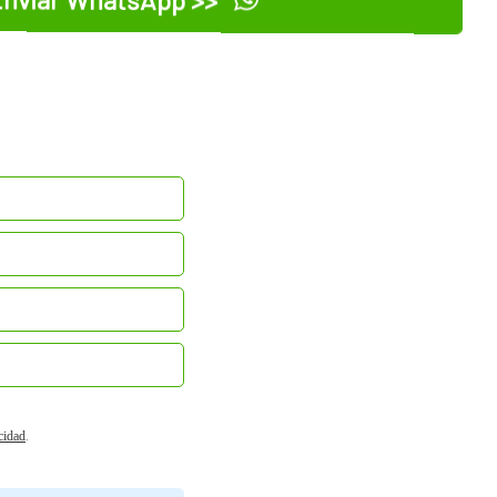
acidad
.