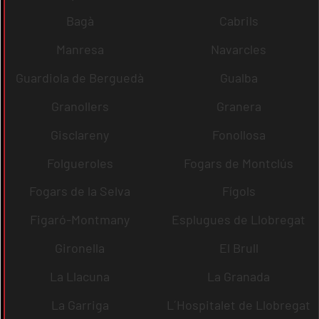
Bagà
Cabrils
Manresa
Navarcles
Guardiola de Berguedà
Gualba
Granollers
Granera
Gisclareny
Fonollosa
Folgueroles
Fogars de Montclús
Fogars de la Selva
Fígols
Figaró-Montmany
Esplugues de Llobregat
Gironella
El Brull
La Llacuna
La Granada
La Garriga
L´Hospitalet de Llobregat