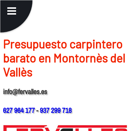
Presupuesto carpintero
barato en Montornès del
Vallès
info@fervalles.es
627 964 177
-
937 299 718