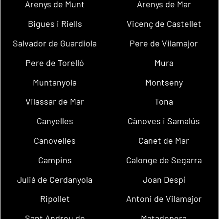
Arenys de Munt
Arenys de Mar
Bigues i Riells
Vicenç de Castellet
Salvador de Guardiola
Pere de Vilamajor
Pere de Torelló
Mura
Muntanyola
Montseny
Vilassar de Mar
Tona
Canyelles
Cànoves i Samalús
Canovelles
Canet de Mar
Campins
Calonge de Segarra
Julià de Cerdanyola
Joan Despí
Ripollet
Antoni de Vilamajor
Sant Andreu de
Matadepera