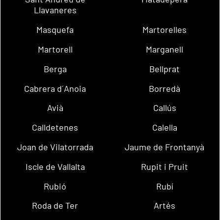
Llavaneres
Masquefa
Martorelles
Martorell
Marganell
Berga
Bellprat
Cabrera d´Anoia
Borredà
Avià
Callús
Calldetenes
Calella
Joan de Vilatorrada
Jaume de Frontanyà
Iscle de Vallalta
Rupit i Pruit
Rubió
Rubí
Roda de Ter
Artés