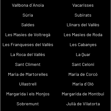
Vallbona d´Anoia
Vacarisses
Súria
Subirats
Saldes
Llinars del Vallès
Les Masíes de Voltregà
Les Masies de Roda
Les Franqueses del Vallès
Les Cabanyes
La Roca del Vallès
La Quar
Sant Climent
Sant Celoni
Maria de Martorelles
Maria de Corcó
Ullastrell
Maria d´Oló
Margarida i els Monjos
Margarida de Montbui
Sobremunt
Julià de Vilatorta