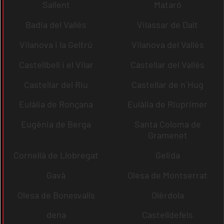
Sallent
Mataró
Badia del Vallès
Vilassar de Dalt
Vilanova i la Geltrú
Vilanova del Vallès
Castellbell i el Vilar
Castellar del Vallès
Castellar del Riu
Castellar de n´Hug
Eulàlia de Ronçana
Eulàlia de Riuprimer
Eugènia de Berga
Santa Coloma de
Gramenet
Cornellà de Llobregat
Gelida
Gavà
Olesa de Montserrat
Olesa de Bonesvalls
Olèrdola
dena
Castelldefels