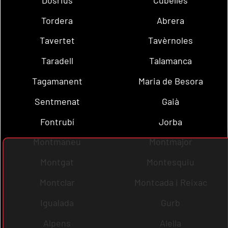
Tordera
Abrera
Tavertet
Tavèrnoles
Taradell
Talamanca
Tagamanent
Maria de Besora
Sentmenat
Gaià
Fontrubí
Jorba
Montmaneu
Montmajor
Montgat
Montesquiu
Montclar
Montcada i Reixac
Igualada
Gurb
Alpens
Alella