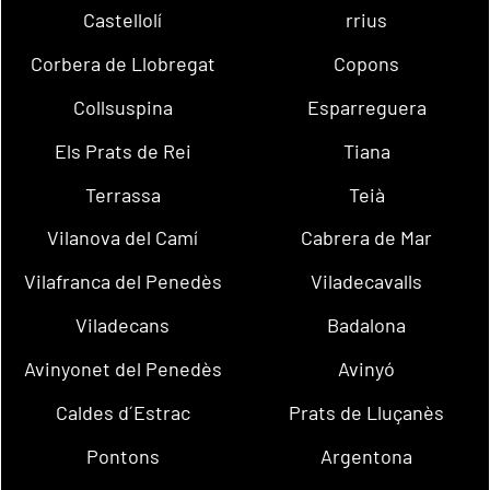
Castellolí
rrius
Corbera de Llobregat
Copons
Collsuspina
Esparreguera
Els Prats de Rei
Tiana
Terrassa
Teià
Vilanova del Camí
Cabrera de Mar
Vilafranca del Penedès
Viladecavalls
Viladecans
Badalona
Avinyonet del Penedès
Avinyó
Caldes d´Estrac
Prats de Lluçanès
Pontons
Argentona