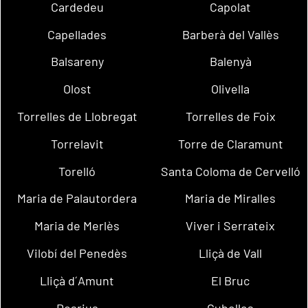
Cardedeu
Capolat
Capellades
Barberà del Vallès
Balsareny
Balenyà
Olost
Olivella
Torrelles de Llobregat
Torrelles de Foix
Torrelavit
Torre de Claramunt
Torelló
Santa Coloma de Cervelló
Maria de Palautordera
Maria de Miralles
Maria de Merlès
Viver i Serrateix
Vilobí del Penedès
Lliçà de Vall
Lliçà d´Amunt
El Bruc
Dosrius
Cubelles