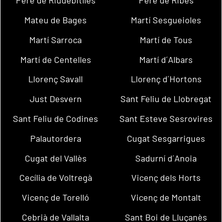
Pere de Riudebitlles
Pere de Ribes
Mateu de Bages
Martí Sesgueioles
Martí Sarroca
Martí de Tous
Martí de Centelles
Martí d´Albars
Llorenç Savall
Llorenç d´Hortons
Just Desvern
Sant Feliu de Llobregat
Sant Feliu de Codines
Sant Esteve Sesrovires
Palautordera
Cugat Sesgarrigues
Cugat del Vallès
Sadurní d´Anoia
Cecília de Voltregà
Vicenç dels Horts
Vicenç de Torelló
Vicenç de Montalt
Cebrià de Vallalta
Sant Boi de Lluçanès