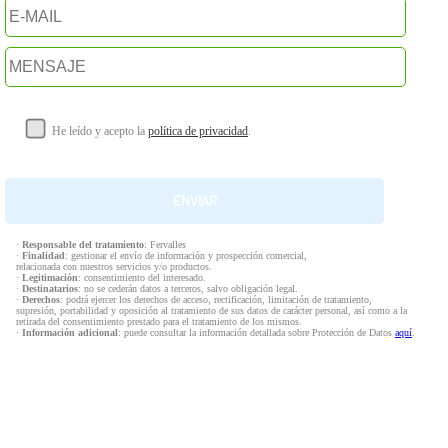
He leído y acepto la
política de privacidad
.
·
Responsable del tratamiento
: Fervalles
·
Finalidad
: gestionar el envío de información y prospección comercial,
relacionada con nuestros servicios y/o productos.
·
Legitimación
: consentimiento del interesado.
·
Destinatarios
: no se cederán datos a terceros, salvo obligación legal.
·
Derechos
: podrá ejercer los derechos de acceso, rectificación, limitación de tratamiento,
supresión, portabilidad y oposición al tratamiento de sus datos de carácter personal, así como a la
retirada del consentimiento prestado para el tratamiento de los mismos.
·
Información adicional
: puede consultar la información detallada sobre Protección de Datos
aquí
.