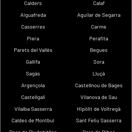
Calders
Calaf
Aiguafreda
Aguilar de Segarra
Casserres
Carme
Piera
Perafita
Parets del Vallès
Begues
Gallifa
Sora
Sagàs
Lluçà
Argençola
Castellnou de Bages
Castellgalí
Vilanova de Sau
Vilalba Sasserra
Hipòlit de Voltregà
Caldes de Montbui
Sant Feliu Sasserra