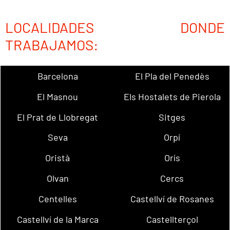
LOCALIDADES DONDE
TRABAJAMOS:
Barcelona
El Pla del Penedès
El Masnou
Els Hostalets de Pierola
El Prat de Llobregat
Sitges
Seva
Orpí
Oristà
Orís
Olvan
Cercs
Centelles
Castellví de Rosanes
Castellví de la Marca
Castellterçol