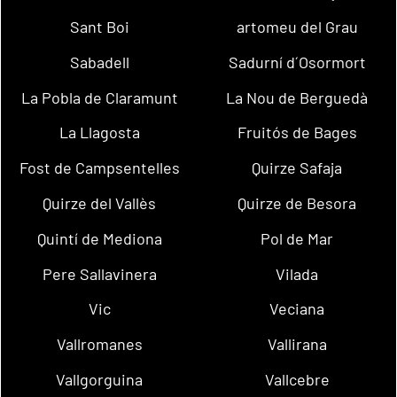
Sant Boi
artomeu del Grau
Sabadell
Sadurní d´Osormort
La Pobla de Claramunt
La Nou de Berguedà
La Llagosta
Fruitós de Bages
Fost de Campsentelles
Quirze Safaja
Quirze del Vallès
Quirze de Besora
Quintí de Mediona
Pol de Mar
Pere Sallavinera
Vilada
Vic
Veciana
Vallromanes
Vallirana
Vallgorguina
Vallcebre