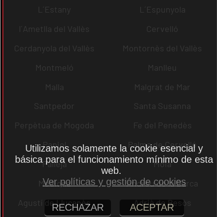
L´Estany
L´Espunyola
l´Ametlla del Vallès
Cervelló
Cerdanyola del Vallès
Montornès del Vallès
Montmeló
Manlleu
Malla
Malgrat de Mar
Santpedor
Santa Susanna
Perpètua de Mogoda
Fe del Penedès
Papiol
Palma de Cervelló
Utilizamos solamente la cookie esencial y
básica para el funcionamiento mínimo de esta
Pallejà
Moià
web.
Ver políticas y gestión de cookies
Mediona
Andreu de la Barca
Agustí de Lluçanès
Adrià de Besòs
RECHAZAR
ACEPTAR