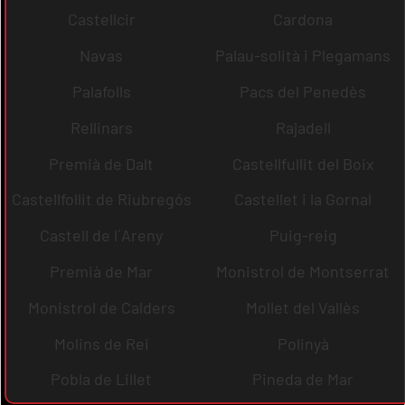
Castellcir
Cardona
Navas
Palau-solità i Plegamans
Palafolls
Pacs del Penedès
Rellinars
Rajadell
Premià de Dalt
Castellfullit del Boix
Castellfollit de Riubregós
Castellet i la Gornal
Castell de l´Areny
Puig-reig
Premià de Mar
Monistrol de Montserrat
Monistrol de Calders
Mollet del Vallès
Molins de Rei
Polinyà
Pobla de Lillet
Pineda de Mar