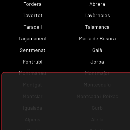
Tordera
Abrera
Tavertet
Tavèrnoles
Taradell
Talamanca
Tagamanent
Maria de Besora
Sentmenat
Gaià
Fontrubí
Jorba
Montmaneu
Montmajor
Montgat
Montesquiu
Montclar
Montcada i Reixac
Igualada
Gurb
Alpens
Alella