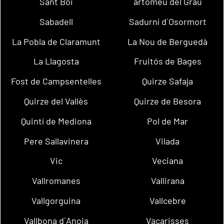
Sant Boi
artomeu del Grau
Sabadell
Sadurní d´Osormort
La Pobla de Claramunt
La Nou de Berguedà
La Llagosta
Fruitós de Bages
Fost de Campsentelles
Quirze Safaja
Quirze del Vallès
Quirze de Besora
Quintí de Mediona
Pol de Mar
Pere Sallavinera
Vilada
Vic
Veciana
Vallromanes
Vallirana
Vallgorguina
Vallcebre
Vallbona d´Anoia
Vacarisses