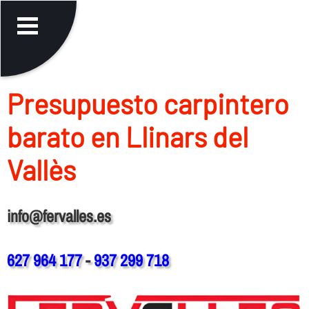
Presupuesto carpintero
barato en Llinars del
Vallès
info@fervalles.es
627 964 177
-
937 299 718