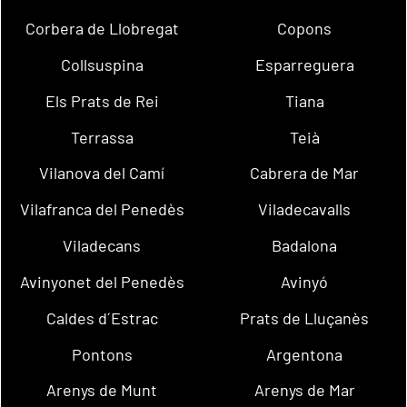
Corbera de Llobregat
Copons
Collsuspina
Esparreguera
Els Prats de Rei
Tiana
Terrassa
Teià
Vilanova del Camí
Cabrera de Mar
Vilafranca del Penedès
Viladecavalls
Viladecans
Badalona
Avinyonet del Penedès
Avinyó
Caldes d´Estrac
Prats de Lluçanès
Pontons
Argentona
Arenys de Munt
Arenys de Mar