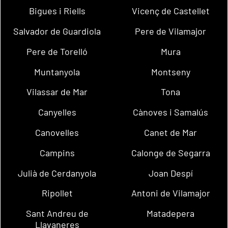
Bigues i Riells
Vicenç de Castellet
Salvador de Guardiola
Pere de Vilamajor
Pere de Torelló
Mura
Muntanyola
Montseny
Vilassar de Mar
Tona
Canyelles
Cànoves i Samalús
Canovelles
Canet de Mar
Campins
Calonge de Segarra
Julià de Cerdanyola
Joan Despí
Ripollet
Antoni de Vilamajor
Sant Andreu de
Matadepera
Llavaneres