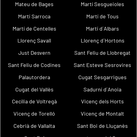
Mateu de Bages
Martí Sesgueioles
Martí Sarroca
Martí de Tous
Martí de Centelles
Martí d´Albars
Llorenç Savall
Llorenç d´Hortons
Just Desvern
Sant Feliu de Llobregat
Sant Feliu de Codines
Sant Esteve Sesrovires
Palautordera
Cugat Sesgarrigues
Cugat del Vallès
Sadurní d´Anoia
Cecília de Voltregà
Vicenç dels Horts
Vicenç de Torelló
Vicenç de Montalt
Cebrià de Vallalta
Sant Boi de Lluçanès