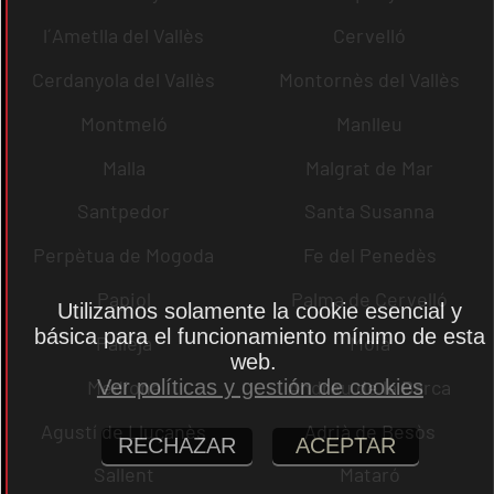
l´Ametlla del Vallès
Cervelló
Cerdanyola del Vallès
Montornès del Vallès
Montmeló
Manlleu
Malla
Malgrat de Mar
Santpedor
Santa Susanna
Perpètua de Mogoda
Fe del Penedès
Papiol
Palma de Cervelló
Utilizamos solamente la cookie esencial y
básica para el funcionamiento mínimo de esta
Pallejà
Moià
web.
Mediona
Andreu de la Barca
Ver políticas y gestión de cookies
Agustí de Lluçanès
Adrià de Besòs
RECHAZAR
ACEPTAR
Sallent
Mataró