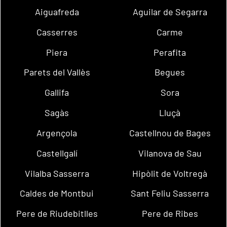
Aiguafreda
Aguilar de Segarra
Casserres
Carme
Piera
Perafita
Parets del Vallès
Begues
Gallifa
Sora
Sagàs
Lluçà
Argençola
Castellnou de Bages
Castellgalí
Vilanova de Sau
Vilalba Sasserra
Hipòlit de Voltregà
Caldes de Montbui
Sant Feliu Sasserra
Pere de Riudebitlles
Pere de Ribes