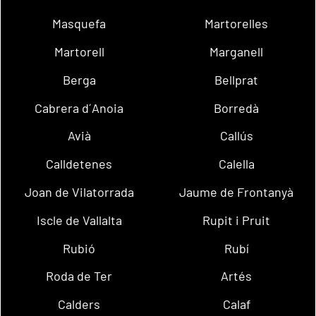
Masquefa
Martorelles
Martorell
Marganell
Berga
Bellprat
Cabrera d´Anoia
Borredà
Avià
Callús
Calldetenes
Calella
Joan de Vilatorrada
Jaume de Frontanyà
Iscle de Vallalta
Rupit i Pruit
Rubió
Rubí
Roda de Ter
Artés
Calders
Calaf