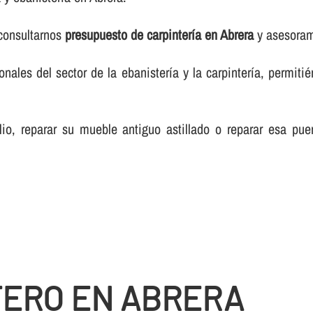
 consultarnos
presupuesto de carpinterí­a en Abrera
y asesorami
les del sector de la ebanisterí­a y la carpinterí­a, permiti
lio, reparar su mueble antiguo astillado o reparar esa pue
TERO EN ABRERA