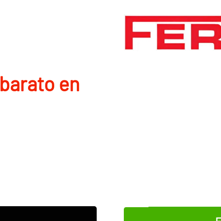
barato en
E