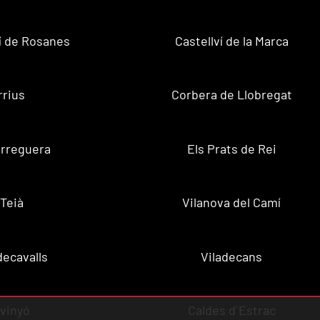
ví de Rosanes
Castellví de la Marca
rrius
Corbera de Llobregat
rreguera
Els Prats de Rei
Teià
Vilanova del Camí
decavalls
Viladecans
vinyó
Caldes d´Estrac