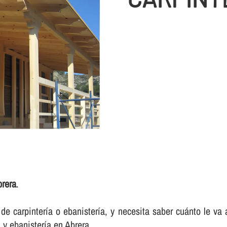
brera
.
e carpinterí­a o ebanisterí­a, y necesita saber cuánto le va
 y ebanisterí­a en Abrera.