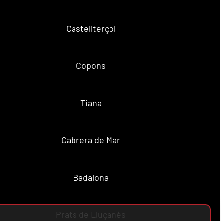
Castellterçol
Copons
Tiana
Cabrera de Mar
Badalona
Prats de Lluçanès