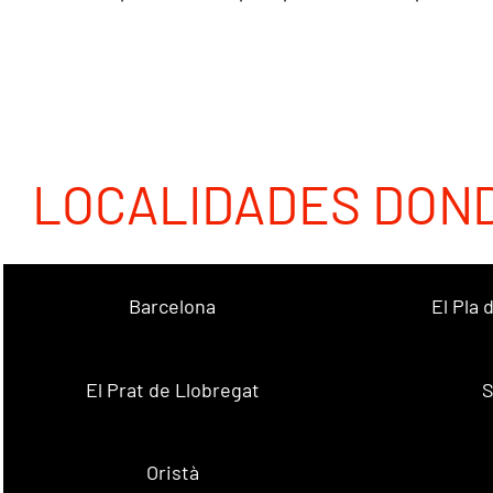
LOCALIDADES DON
Barcelona
El Pla
El Prat de Llobregat
S
Oristà