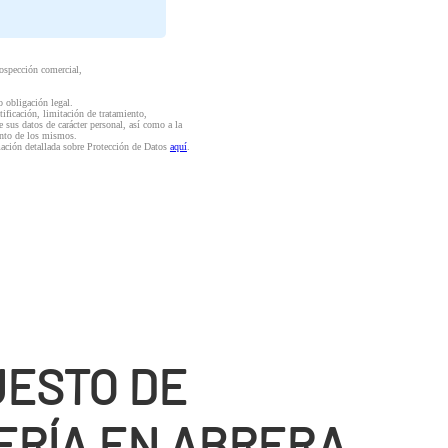
rospección comercial,
o obligación legal.
ctificación, limitación de tratamiento,
e sus datos de carácter personal, así como a la
iento de los mismos.
mación detallada sobre Protección de Datos
aquí
.
ESTO DE
ERÍ­A EN ABRERA