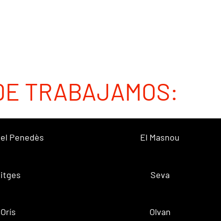
DE TRABAJAMOS:
 del Penedès
El Masnou
itges
Seva
Orís
Olvan