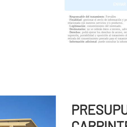
·
Responsable del tratamiento
: Fervalles
·
Finalidad
: gestionar el envío de información y p
relacionada con nuestros servicios y/o productos.
·
Legitimación
: consentimiento del interesado.
·
Destinatarios
: no se cederán datos a terceros, salv
·
Derechos
: podrá ejercer los derechos de acceso, re
supresión, portabilidad y oposición al tratamiento d
retirada del consentimiento prestado para el tratam
·
Información adicional
: puede consultar la infor
PRESUPU
CARPINT