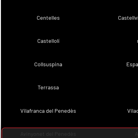
Centelles
Castell
Castellolí
Collsuspina
Espa
Terrassa
Vilafranca del Penedès
Vila
Avinyonet del Penedès
A