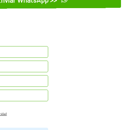
acidad
.