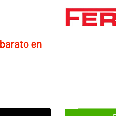
barato en
E