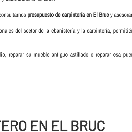
 consultarnos
presupuesto de carpinterí­a en El Bruc
y asesoram
les del sector de la ebanisterí­a y la carpinterí­a, permiti
lio, reparar su mueble antiguo astillado o reparar esa pue
TERO EN EL BRUC