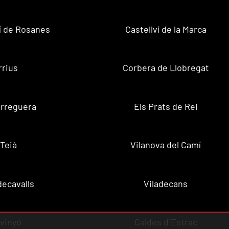
ví de Rosanes
Castellví de la Marca
rrius
Corbera de Llobregat
rreguera
Els Prats de Rei
Teià
Vilanova del Camí
decavalls
Viladecans
vinyó
Caldes d´Estrac