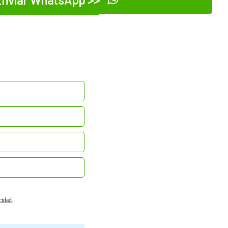
acidad
.