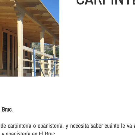
 Bruc
.
e carpinterí­a o ebanisterí­a, y necesita saber cuánto le va
y ebanisterí­a en El Bruc.