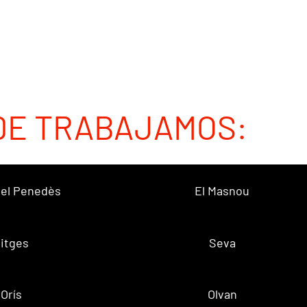
DE TRABAJAMOS:
 del Penedès
El Masnou
itges
Seva
Orís
Olvan