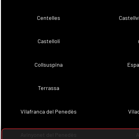
Centelles
Castell
Castellolí
Collsuspina
Espa
Terrassa
Vilafranca del Penedès
Vila
Avinyonet del Penedès
A