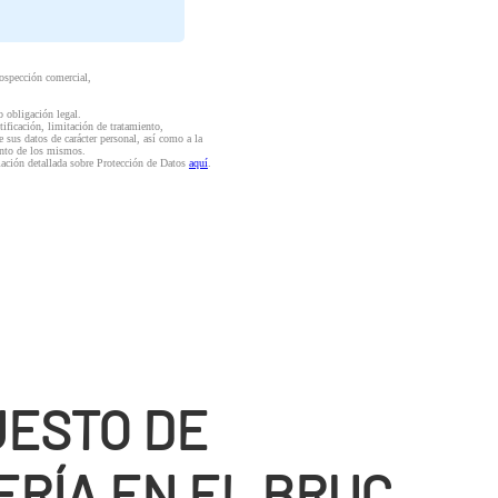
rospección comercial,
o obligación legal.
ctificación, limitación de tratamiento,
e sus datos de carácter personal, así como a la
iento de los mismos.
mación detallada sobre Protección de Datos
aquí
.
ESTO DE
RÍ­A EN EL BRUC