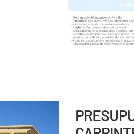
·
Responsable del tratamiento
: Fervalles
·
Finalidad
: gestionar el envío de información y p
relacionada con nuestros servicios y/o productos.
·
Legitimación
: consentimiento del interesado.
·
Destinatarios
: no se cederán datos a terceros, salv
·
Derechos
: podrá ejercer los derechos de acceso, re
supresión, portabilidad y oposición al tratamiento d
retirada del consentimiento prestado para el tratam
·
Información adicional
: puede consultar la infor
PRESUPU
CARPINTE