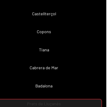
Castellterçol
Copons
Tiana
Cabrera de Mar
Badalona
Prats de Lluçanès