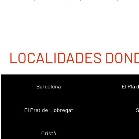
LOCALIDADES DON
Barcelona
El Pla
El Prat de Llobregat
S
Oristà