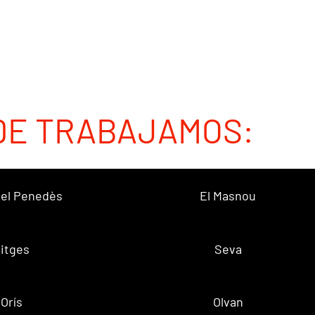
DE TRABAJAMOS:
 del Penedès
El Masnou
itges
Seva
Orís
Olvan