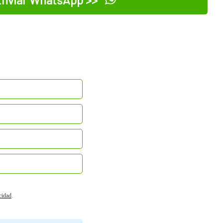
acidad
.