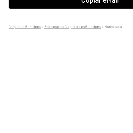
Carpintero Barcelona
Presupuesto Carpintero en Barcelona
Muntanyola