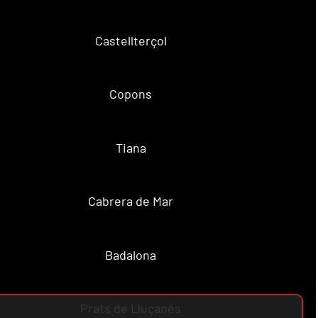
Castellterçol
Copons
Tiana
Cabrera de Mar
Badalona
Prats de Lluçanès