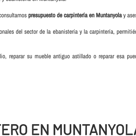
 consultarnos
presupuesto de carpinterí­a en Muntanyola
y ases
les del sector de la ebanisterí­a y la carpinterí­a, permiti
lio, reparar su mueble antiguo astillado o reparar esa pue
TERO EN MUNTANYOL