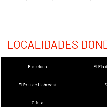
LOCALIDADES DON
Barcelona
El Pla
El Prat de Llobregat
S
Oristà