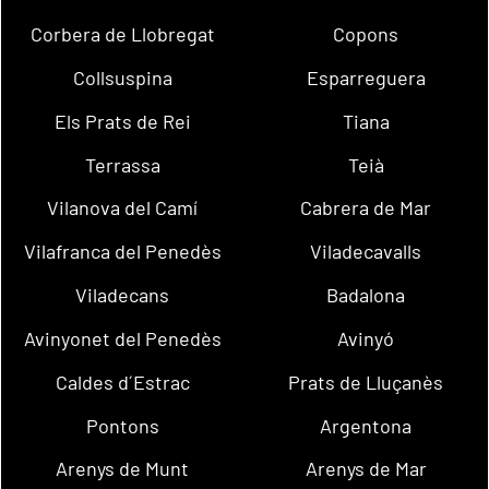
Corbera de Llobregat
Copons
Collsuspina
Esparreguera
Els Prats de Rei
Tiana
Terrassa
Teià
Vilanova del Camí
Cabrera de Mar
Vilafranca del Penedès
Viladecavalls
Viladecans
Badalona
Avinyonet del Penedès
Avinyó
Caldes d´Estrac
Prats de Lluçanès
Pontons
Argentona
Arenys de Munt
Arenys de Mar