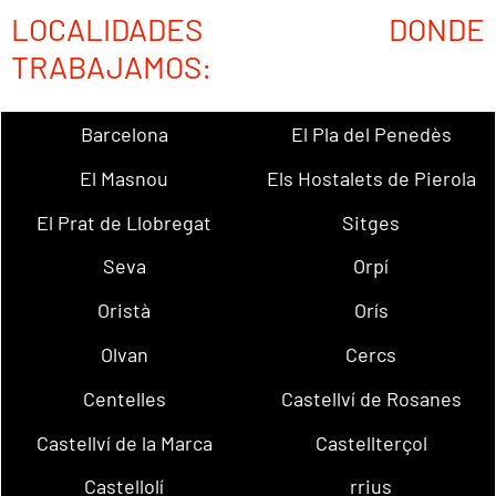
LOCALIDADES DONDE
TRABAJAMOS:
Barcelona
El Pla del Penedès
El Masnou
Els Hostalets de Pierola
El Prat de Llobregat
Sitges
Seva
Orpí
Oristà
Orís
Olvan
Cercs
Centelles
Castellví de Rosanes
Castellví de la Marca
Castellterçol
Castellolí
rrius