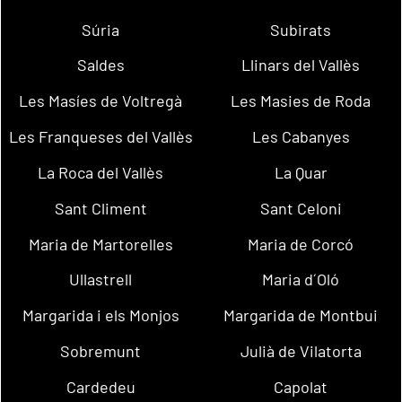
Súria
Subirats
Saldes
Llinars del Vallès
Les Masíes de Voltregà
Les Masies de Roda
Les Franqueses del Vallès
Les Cabanyes
La Roca del Vallès
La Quar
Sant Climent
Sant Celoni
Maria de Martorelles
Maria de Corcó
Ullastrell
Maria d´Oló
Margarida i els Monjos
Margarida de Montbui
Sobremunt
Julià de Vilatorta
Cardedeu
Capolat