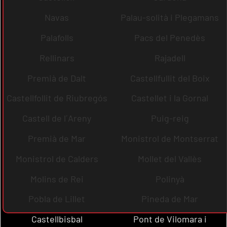
Navas
Palau-solità i Plegamans
Palafolls
Pacs del Penedès
Rellinars
Rajadell
Premià de Dalt
Castellfullit del Boix
Castellfollit de Riubregós
Castellet i la Gornal
Castell de l´Areny
Puig-reig
Premià de Mar
Monistrol de Montserrat
Monistrol de Calders
Mollet del Vallès
Molins de Rei
Polinyà
Pobla de Lillet
Pineda de Mar
Castellbisbal
Pont de Vilomara i