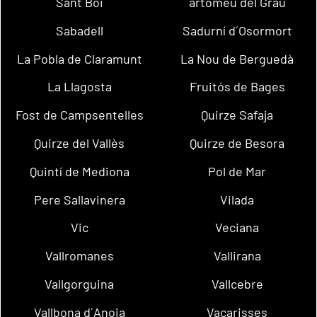
Sant Boi
artomeu del Grau
Sabadell
Sadurní d´Osormort
La Pobla de Claramunt
La Nou de Berguedà
La Llagosta
Fruitós de Bages
Fost de Campsentelles
Quirze Safaja
Quirze del Vallès
Quirze de Besora
Quintí de Mediona
Pol de Mar
Pere Sallavinera
Vilada
Vic
Veciana
Vallromanes
Vallirana
Vallgorguina
Vallcebre
Vallbona d´Anoia
Vacarisses