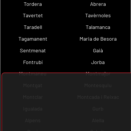
Tordera
Abrera
Tavertet
Tavèrnoles
Taradell
Talamanca
Tagamanent
Maria de Besora
Sentmenat
Gaià
Fontrubí
Jorba
Montmaneu
Montmajor
Montgat
Montesquiu
Montclar
Montcada i Reixac
Igualada
Gurb
Alpens
Alella