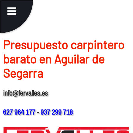
Presupuesto carpintero
barato en Aguilar de
Segarra
info@fervalles.es
627 964 177
-
937 299 718