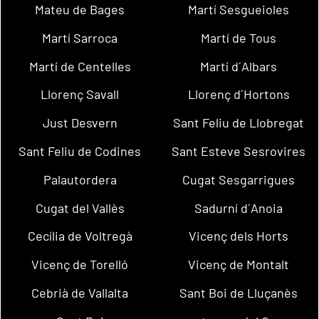
Mateu de Bages
Martí Sesgueioles
Martí Sarroca
Martí de Tous
Martí de Centelles
Martí d´Albars
Llorenç Savall
Llorenç d´Hortons
Just Desvern
Sant Feliu de Llobregat
Sant Feliu de Codines
Sant Esteve Sesrovires
Palautordera
Cugat Sesgarrigues
Cugat del Vallès
Sadurní d´Anoia
Cecília de Voltregà
Vicenç dels Horts
Vicenç de Torelló
Vicenç de Montalt
Cebrià de Vallalta
Sant Boi de Lluçanès