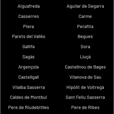
Aiguafreda
Aguilar de Segarra
Casserres
Carme
Piera
Perafita
Parets del Vallès
Begues
Gallifa
Sora
Sagàs
Lluçà
Argençola
Castellnou de Bages
Castellgalí
Vilanova de Sau
Vilalba Sasserra
Hipòlit de Voltregà
Caldes de Montbui
Sant Feliu Sasserra
Pere de Riudebitlles
Pere de Ribes