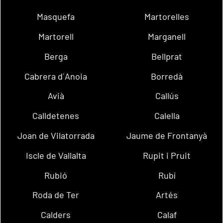
Masquefa
Martorelles
Martorell
Marganell
Berga
Bellprat
Cabrera d´Anoia
Borredà
Avià
Callús
Calldetenes
Calella
Joan de Vilatorrada
Jaume de Frontanyà
Iscle de Vallalta
Rupit i Pruit
Rubió
Rubí
Roda de Ter
Artés
Calders
Calaf