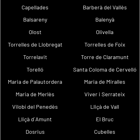
Capellades
Barberà del Vallès
Balsareny
Balenyà
Olost
Olivella
Torrelles de Llobregat
Torrelles de Foix
Torrelavit
Torre de Claramunt
Torelló
Santa Coloma de Cervelló
Maria de Palautordera
Maria de Miralles
Maria de Merlès
Viver i Serrateix
Vilobí del Penedès
Lliçà de Vall
Lliçà d´Amunt
El Bruc
Dosrius
Cubelles