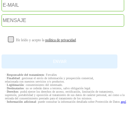
He leído y acepto la
política de privacidad
.
·
Responsable del tratamiento
: Fervalles
·
Finalidad
: gestionar el envío de información y prospección comercial,
relacionada con nuestros servicios y/o productos.
·
Legitimación
: consentimiento del interesado.
·
Destinatarios
: no se cederán datos a terceros, salvo obligación legal.
·
Derechos
: podrá ejercer los derechos de acceso, rectificación, limitación de tratamiento,
supresión, portabilidad y oposición al tratamiento de sus datos de carácter personal, así como a la
retirada del consentimiento prestado para el tratamiento de los mismos.
·
Información adicional
: puede consultar la información detallada sobre Protección de Datos
aquí
.