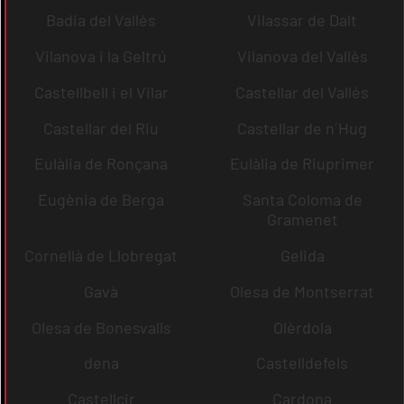
Badia del Vallès
Vilassar de Dalt
Vilanova i la Geltrú
Vilanova del Vallès
Castellbell i el Vilar
Castellar del Vallès
Castellar del Riu
Castellar de n´Hug
Eulàlia de Ronçana
Eulàlia de Riuprimer
Eugènia de Berga
Santa Coloma de
Gramenet
Cornellà de Llobregat
Gelida
Gavà
Olesa de Montserrat
Olesa de Bonesvalls
Olèrdola
dena
Castelldefels
Castellcir
Cardona