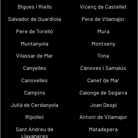
Bigues i Riells
Vicenç de Castellet
Salvador de Guardiola
Pere de Vilamajor
Pere de Torelló
Mura
Muntanyola
Montseny
Vilassar de Mar
Tona
Canyelles
Cànoves i Samalús
Canovelles
Canet de Mar
Campins
Calonge de Segarra
Julià de Cerdanyola
Joan Despí
Ripollet
Antoni de Vilamajor
Sant Andreu de
Matadepera
Llavaneres