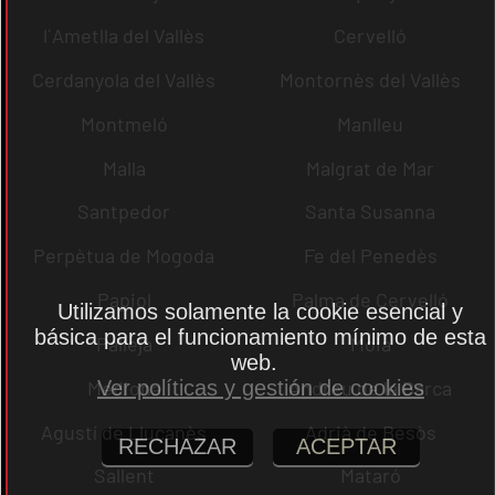
l´Ametlla del Vallès
Cervelló
Cerdanyola del Vallès
Montornès del Vallès
Montmeló
Manlleu
Malla
Malgrat de Mar
Santpedor
Santa Susanna
Perpètua de Mogoda
Fe del Penedès
Papiol
Palma de Cervelló
Utilizamos solamente la cookie esencial y
básica para el funcionamiento mínimo de esta
Pallejà
Moià
web.
Mediona
Andreu de la Barca
Ver políticas y gestión de cookies
Agustí de Lluçanès
Adrià de Besòs
RECHAZAR
ACEPTAR
Sallent
Mataró