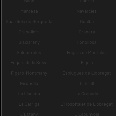
Bagà
Cabrils
Manresa
Navarcles
Guardiola de Berguedà
Gualba
Granollers
Granera
Gisclareny
Fonollosa
Folgueroles
Fogars de Montclús
Fogars de la Selva
Fígols
Figaró-Montmany
Esplugues de Llobregat
Gironella
El Brull
La Llacuna
La Granada
La Garriga
L´Hospitalet de Llobregat
L´Estany
L´Espunyola