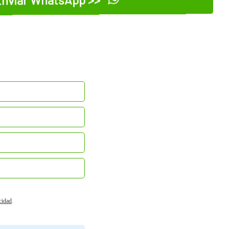
acidad
.