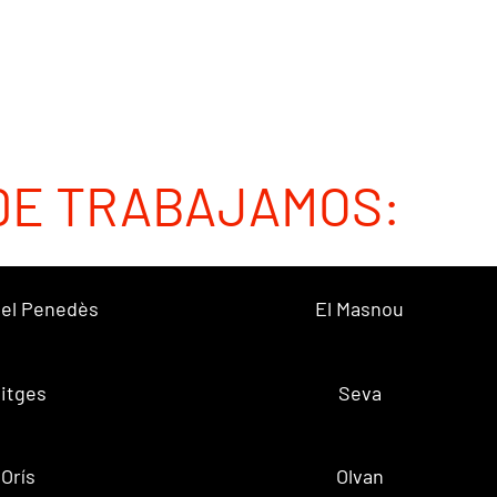
DE TRABAJAMOS:
 del Penedès
El Masnou
itges
Seva
Orís
Olvan