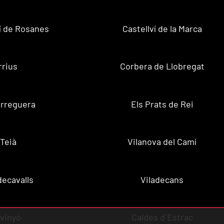
ví de Rosanes
Castellví de la Marca
rrius
Corbera de Llobregat
rreguera
Els Prats de Rei
Teià
Vilanova del Camí
decavalls
Viladecans
vinyó
Caldes d´Estrac