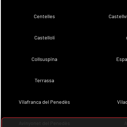
Centelles
Castell
Castellolí
Collsuspina
Espa
Terrassa
Vilafranca del Penedès
Vila
Avinyonet del Penedès
A