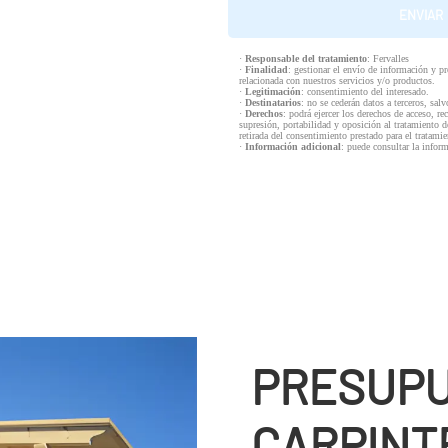
·
Responsable del tratamiento
: Fervalles
·
Finalidad
: gestionar el envío de información y p
relacionada con nuestros servicios y/o productos.
·
Legitimación
: consentimiento del interesado.
·
Destinatarios
: no se cederán datos a terceros, salv
·
Derechos
: podrá ejercer los derechos de acceso, re
supresión, portabilidad y oposición al tratamiento d
retirada del consentimiento prestado para el tratam
·
Información adicional
: puede consultar la infor
PRESUPU
CARPINTE