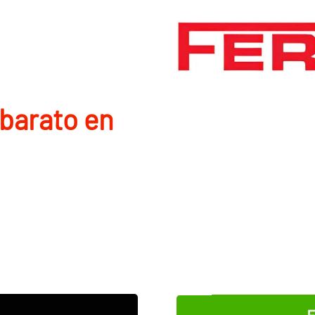
barato en
E