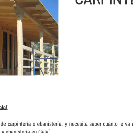
alaf
.
e carpinterí­a o ebanisterí­a, y necesita saber cuánto le va
 y ebanisterí­a en Calaf.