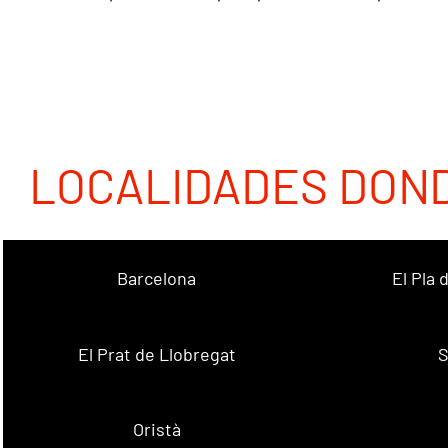
LOCALIDADES DON
Barcelona
El Pla
El Prat de Llobregat
S
Oristà