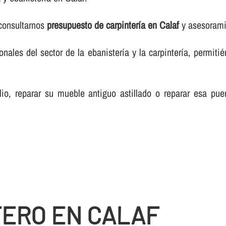
 consultarnos
presupuesto de carpinterí­a en Calaf
y asesoramie
les del sector de la ebanisterí­a y la carpinterí­a, permiti
lio, reparar su mueble antiguo astillado o reparar esa pue
TERO EN CALAF