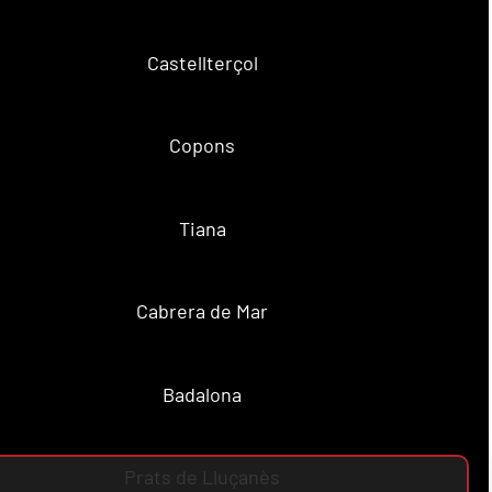
Castellterçol
Copons
Tiana
Cabrera de Mar
Badalona
Prats de Lluçanès