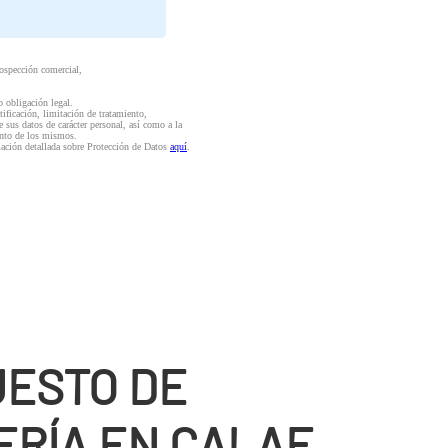
rospección comercial,
o obligación legal.
ctificación, limitación de tratamiento,
e sus datos de carácter personal, así como a la
iento de los mismos.
mación detallada sobre Protección de Datos
aquí
.
ESTO DE
RÍ­A EN CALAF