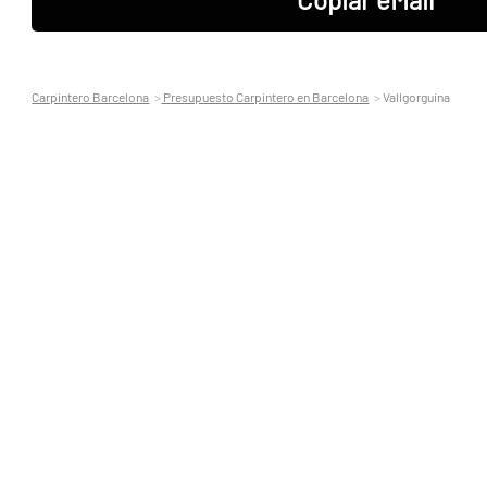
Carpintero Barcelona
Presupuesto Carpintero en Barcelona
Vallgorguina