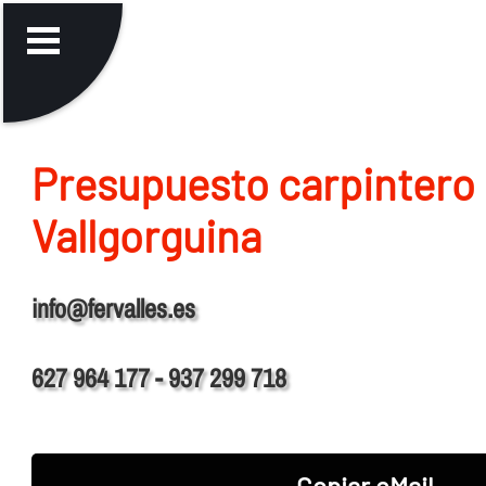
Presupuesto carpintero 
Vallgorguina
info@fervalles.es
627 964 177 - 937 299 718
Copiar eMail