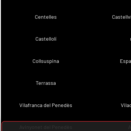
Centelles
Castell
Castellolí
Collsuspina
Espa
Terrassa
Vilafranca del Penedès
Vila
Avinyonet del Penedès
A