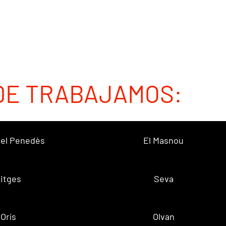
DE TRABAJAMOS:
 del Penedès
El Masnou
itges
Seva
Orís
Olvan