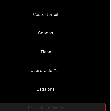
Castellterçol
Copons
Tiana
Cabrera de Mar
Badalona
Prats de Lluçanès