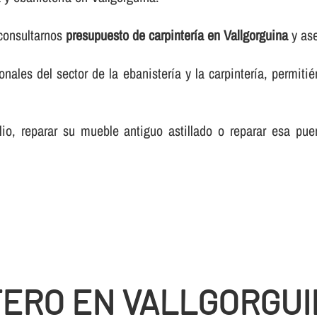
 consultarnos
presupuesto de carpinterí­a en Vallgorguina
y ase
les del sector de la ebanisterí­a y la carpinterí­a, permiti
lio, reparar su mueble antiguo astillado o reparar esa pue
TERO EN VALLGORGU