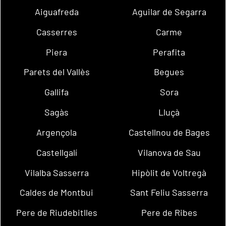
Aiguafreda
Aguilar de Segarra
Casserres
Carme
Piera
Perafita
Parets del Vallès
Begues
Gallifa
Sora
Sagàs
Lluçà
Argençola
Castellnou de Bages
Castellgalí
Vilanova de Sau
Vilalba Sasserra
Hipòlit de Voltregà
Caldes de Montbui
Sant Feliu Sasserra
Pere de Riudebitlles
Pere de Ribes