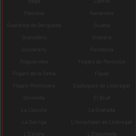
Bagà
Cabrils
Manresa
Navarcles
Guardiola de Berguedà
Gualba
Granollers
Granera
Gisclareny
Fonollosa
Folgueroles
Fogars de Montclús
Fogars de la Selva
Fígols
Figaró-Montmany
Esplugues de Llobregat
Gironella
El Brull
La Llacuna
La Granada
La Garriga
L´Hospitalet de Llobregat
L´Estany
L´Espunyola