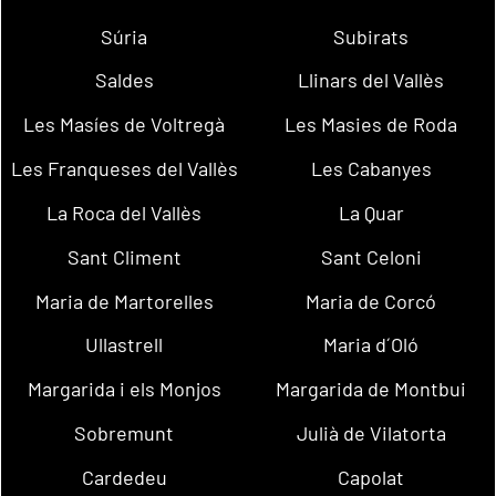
Súria
Subirats
Saldes
Llinars del Vallès
Les Masíes de Voltregà
Les Masies de Roda
Les Franqueses del Vallès
Les Cabanyes
La Roca del Vallès
La Quar
Sant Climent
Sant Celoni
Maria de Martorelles
Maria de Corcó
Ullastrell
Maria d´Oló
Margarida i els Monjos
Margarida de Montbui
Sobremunt
Julià de Vilatorta
Cardedeu
Capolat