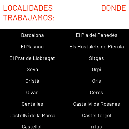
LOCALIDADES DONDE
TRABAJAMOS:
Barcelona
El Pla del Penedès
El Masnou
Els Hostalets de Pierola
El Prat de Llobregat
Sitges
Seva
Orpí
Oristà
Orís
Olvan
Cercs
Centelles
Castellví de Rosanes
Castellví de la Marca
Castellterçol
Castellolí
rrius