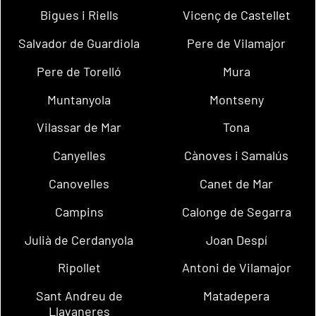
Bigues i Riells
Vicenç de Castellet
Salvador de Guardiola
Pere de Vilamajor
Pere de Torelló
Mura
Muntanyola
Montseny
Vilassar de Mar
Tona
Canyelles
Cànoves i Samalús
Canovelles
Canet de Mar
Campins
Calonge de Segarra
Julià de Cerdanyola
Joan Despí
Ripollet
Antoni de Vilamajor
Sant Andreu de
Matadepera
Llavaneres