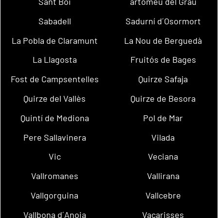
Sant Boi
artomeu del Grau
Sabadell
Sadurní d´Osormort
La Pobla de Claramunt
La Nou de Berguedà
La Llagosta
Fruitós de Bages
Fost de Campsentelles
Quirze Safaja
Quirze del Vallès
Quirze de Besora
Quintí de Mediona
Pol de Mar
Pere Sallavinera
Vilada
Vic
Veciana
Vallromanes
Vallirana
Vallgorguina
Vallcebre
Vallbona d´Anoia
Vacarisses