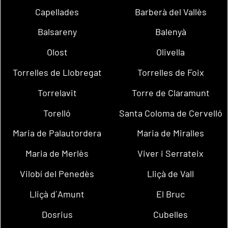
Capellades
Barberà del Vallès
Balsareny
Balenyà
Olost
Olivella
Torrelles de Llobregat
Torrelles de Foix
Torrelavit
Torre de Claramunt
Torelló
Santa Coloma de Cervelló
Maria de Palautordera
Maria de Miralles
Maria de Merlès
Viver i Serrateix
Vilobí del Penedès
Lliçà de Vall
Lliçà d´Amunt
El Bruc
Dosrius
Cubelles