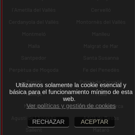
l´Ametlla del Vallès
Cervelló
Cerdanyola del Vallès
Montornès del Vallès
Montmeló
Manlleu
Malla
Malgrat de Mar
Santpedor
Santa Susanna
Perpètua de Mogoda
Fe del Penedès
Papiol
Palma de Cervelló
Utilizamos solamente la cookie esencial y
básica para el funcionamiento mínimo de esta
Pallejà
Moià
web.
Mediona
Andreu de la Barca
Ver políticas y gestión de cookies
Agustí de Lluçanès
Adrià de Besòs
RECHAZAR
ACEPTAR
Sallent
Mataró