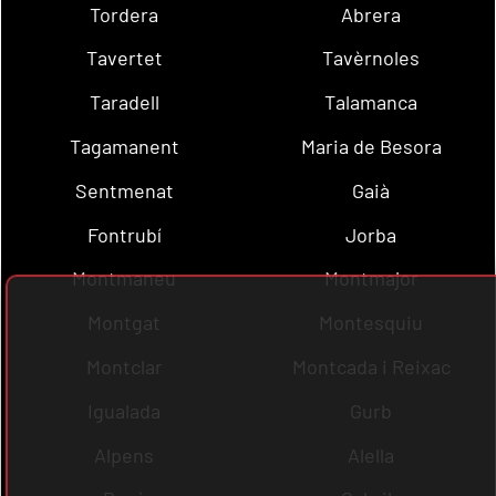
Tordera
Abrera
Tavertet
Tavèrnoles
Taradell
Talamanca
Tagamanent
Maria de Besora
Sentmenat
Gaià
Fontrubí
Jorba
Montmaneu
Montmajor
Montgat
Montesquiu
Montclar
Montcada i Reixac
Igualada
Gurb
Alpens
Alella