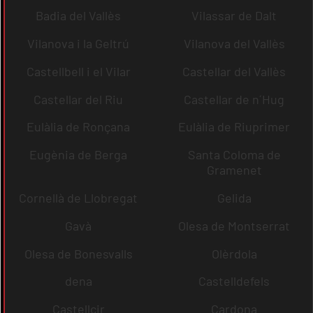
Badia del Vallès
Vilassar de Dalt
Vilanova i la Geltrú
Vilanova del Vallès
Castellbell i el Vilar
Castellar del Vallès
Castellar del Riu
Castellar de n´Hug
Eulàlia de Ronçana
Eulàlia de Riuprimer
Eugènia de Berga
Santa Coloma de
Gramenet
Cornellà de Llobregat
Gelida
Gavà
Olesa de Montserrat
Olesa de Bonesvalls
Olèrdola
dena
Castelldefels
Castellcir
Cardona