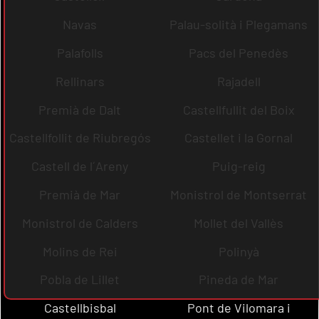
Navas
Palau-solità i Plegamans
Palafolls
Pacs del Penedès
Rellinars
Rajadell
Premià de Dalt
Castellfullit del Boix
Castellfollit de Riubregós
Castellet i la Gornal
Castell de l´Areny
Puig-reig
Premià de Mar
Monistrol de Montserrat
Monistrol de Calders
Mollet del Vallès
Molins de Rei
Polinyà
Pobla de Lillet
Pineda de Mar
Castellbisbal
Pont de Vilomara i