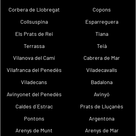
Corbera de Llobregat
Copons
Collsuspina
Esparreguera
Els Prats de Rei
Tiana
Terrassa
Teià
Vilanova del Camí
Cabrera de Mar
Vilafranca del Penedès
Viladecavalls
Viladecans
Badalona
Avinyonet del Penedès
Avinyó
Caldes d´Estrac
Prats de Lluçanès
Pontons
Argentona
Arenys de Munt
Arenys de Mar