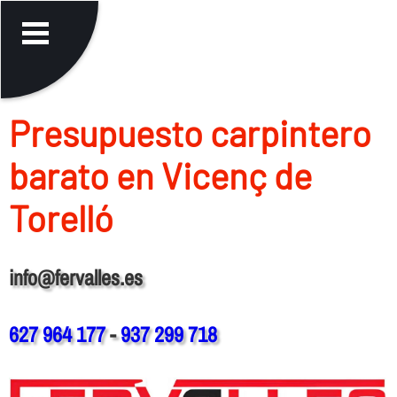
Presupuesto carpintero
barato en Vicenç de
Torelló
info@fervalles.es
627 964 177
-
937 299 718