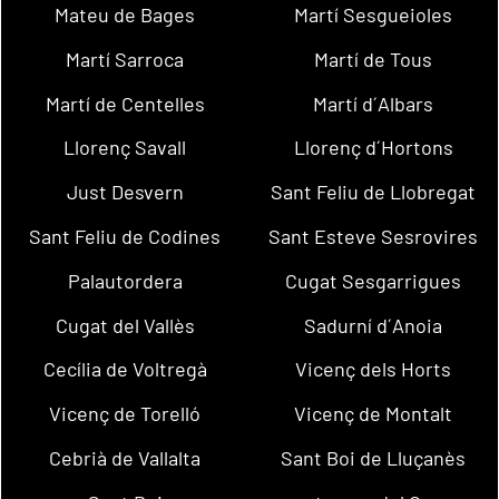
Mateu de Bages
Martí Sesgueioles
Martí Sarroca
Martí de Tous
Martí de Centelles
Martí d´Albars
Llorenç Savall
Llorenç d´Hortons
Just Desvern
Sant Feliu de Llobregat
Sant Feliu de Codines
Sant Esteve Sesrovires
Palautordera
Cugat Sesgarrigues
Cugat del Vallès
Sadurní d´Anoia
Cecília de Voltregà
Vicenç dels Horts
Vicenç de Torelló
Vicenç de Montalt
Cebrià de Vallalta
Sant Boi de Lluçanès