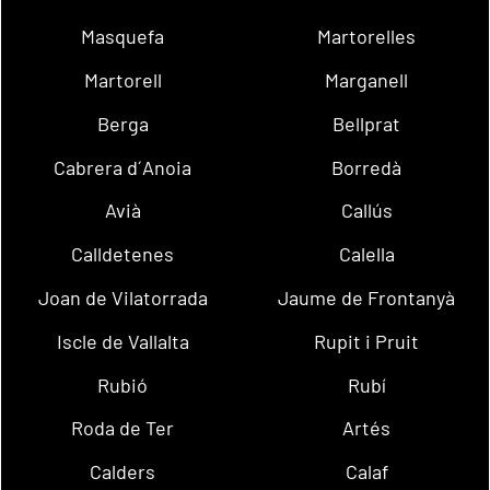
Masquefa
Martorelles
Martorell
Marganell
Berga
Bellprat
Cabrera d´Anoia
Borredà
Avià
Callús
Calldetenes
Calella
Joan de Vilatorrada
Jaume de Frontanyà
Iscle de Vallalta
Rupit i Pruit
Rubió
Rubí
Roda de Ter
Artés
Calders
Calaf