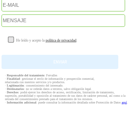
He leído y acepto la
política de privacidad
.
·
Responsable del tratamiento
: Fervalles
·
Finalidad
: gestionar el envío de información y prospección comercial,
relacionada con nuestros servicios y/o productos.
·
Legitimación
: consentimiento del interesado.
·
Destinatarios
: no se cederán datos a terceros, salvo obligación legal.
·
Derechos
: podrá ejercer los derechos de acceso, rectificación, limitación de tratamiento,
supresión, portabilidad y oposición al tratamiento de sus datos de carácter personal, así como a la
retirada del consentimiento prestado para el tratamiento de los mismos.
·
Información adicional
: puede consultar la información detallada sobre Protección de Datos
aquí
.