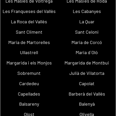
Les Masíes de Voltregà
Les Masies de Roda
Les Franqueses del Vallès
Les Cabanyes
La Roca del Vallès
La Quar
Sant Climent
Sant Celoni
Maria de Martorelles
Maria de Corcó
Ullastrell
Maria d´Oló
Margarida i els Monjos
Margarida de Montbui
Sobremunt
Julià de Vilatorta
Cardedeu
Capolat
Capellades
Barberà del Vallès
Balsareny
Balenyà
Olost
Olivella