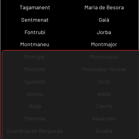
Tagamanent
Maria de Besora
Sentmenat
Gaià
Fontrubí
Jorba
Montmaneu
Montmajor
Montgat
Montesquiu
Montclar
Montcada i Reixac
Igualada
Gurb
Alpens
Alella
Bagà
Cabrils
Manresa
Navarcles
Guardiola de Berguedà
Gualba