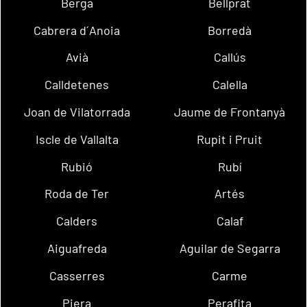
Berga
Bellprat
Cabrera d´Anoia
Borredà
Avià
Callús
Calldetenes
Calella
Joan de Vilatorrada
Jaume de Frontanyà
Iscle de Vallalta
Rupit i Pruit
Rubió
Rubí
Roda de Ter
Artés
Calders
Calaf
Aiguafreda
Aguilar de Segarra
Casserres
Carme
Piera
Perafita