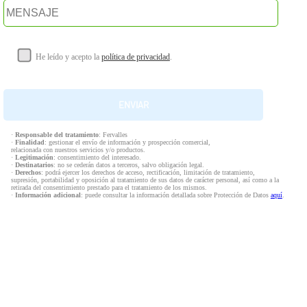
He leído y acepto la
política de privacidad
.
·
Responsable del tratamiento
: Fervalles
·
Finalidad
: gestionar el envío de información y prospección comercial,
relacionada con nuestros servicios y/o productos.
·
Legitimación
: consentimiento del interesado.
·
Destinatarios
: no se cederán datos a terceros, salvo obligación legal.
·
Derechos
: podrá ejercer los derechos de acceso, rectificación, limitación de tratamiento,
supresión, portabilidad y oposición al tratamiento de sus datos de carácter personal, así como a la
retirada del consentimiento prestado para el tratamiento de los mismos.
·
Información adicional
: puede consultar la información detallada sobre Protección de Datos
aquí
.