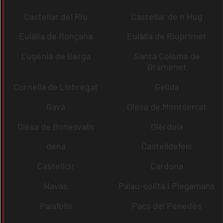
Castellar del Riu
Castellar de n´Hug
Eulàlia de Ronçana
Eulàlia de Riuprimer
Eugènia de Berga
Santa Coloma de
Gramenet
Cornellà de Llobregat
Gelida
Gavà
Olesa de Montserrat
Olesa de Bonesvalls
Olèrdola
dena
Castelldefels
Castellcir
Cardona
Navas
Palau-solità i Plegamans
Palafolls
Pacs del Penedès