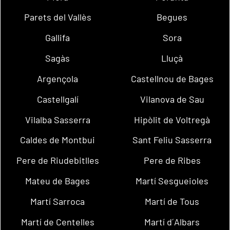
Parets del Vallès
Begues
Gallifa
Sora
Sagàs
Lluçà
Argençola
Castellnou de Bages
Castellgalí
Vilanova de Sau
Vilalba Sasserra
Hipòlit de Voltregà
Caldes de Montbui
Sant Feliu Sasserra
Pere de Riudebitlles
Pere de Ribes
Mateu de Bages
Martí Sesgueioles
Martí Sarroca
Martí de Tous
Martí de Centelles
Martí d´Albars