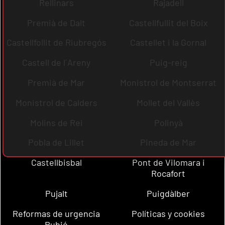
Rellinars
Rajadell
Premià de Dalt
Castellfullit del Boix
Castellfollit de Riubregós
Castellet i la Gornal
Castell de l´Areny
Puig-reig
Premià de Mar
Monistrol de Montserrat
Monistrol de Calders
Mollet del Vallès
Molins de Rei
Polinyà
Pobla de Lillet
Pineda de Mar
Castellbisbal
Pont de Vilomara i
Rocafort
Pujalt
Puigdàlber
Reformas de urgencia
Políticas y cookies
Rubió