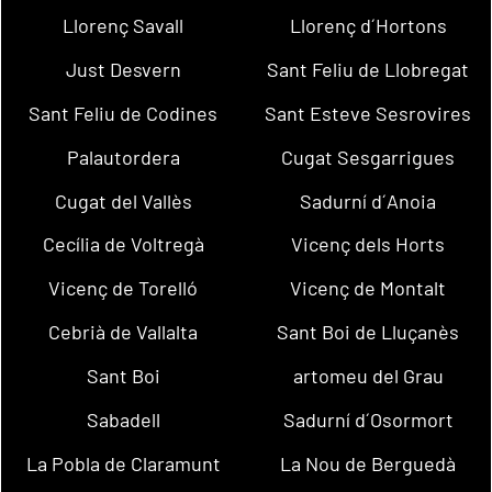
Llorenç Savall
Llorenç d´Hortons
Just Desvern
Sant Feliu de Llobregat
Sant Feliu de Codines
Sant Esteve Sesrovires
Palautordera
Cugat Sesgarrigues
Cugat del Vallès
Sadurní d´Anoia
Cecília de Voltregà
Vicenç dels Horts
Vicenç de Torelló
Vicenç de Montalt
Cebrià de Vallalta
Sant Boi de Lluçanès
Sant Boi
artomeu del Grau
Sabadell
Sadurní d´Osormort
La Pobla de Claramunt
La Nou de Berguedà