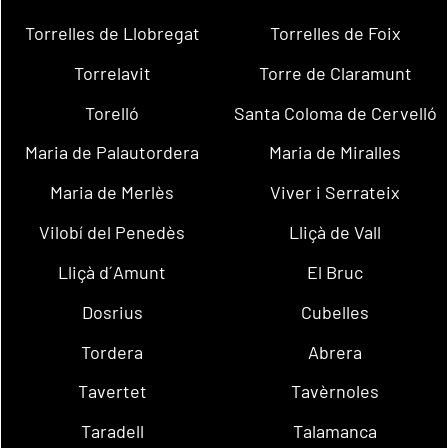
Torrelles de Llobregat
Torrelles de Foix
Torrelavit
Torre de Claramunt
Torelló
Santa Coloma de Cervelló
Maria de Palautordera
Maria de Miralles
Maria de Merlès
Viver i Serrateix
Vilobí del Penedès
Lliçà de Vall
Lliçà d´Amunt
El Bruc
Dosrius
Cubelles
Tordera
Abrera
Tavertet
Tavèrnoles
Taradell
Talamanca