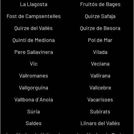
La Llagosta
Fruitós de Bages
Fost de Campsentelles
Quirze Safaja
Quirze del Vallès
Quirze de Besora
Quintí de Mediona
Pol de Mar
Pere Sallavinera
Vilada
Vic
Veciana
Vallromanes
Vallirana
Vallgorguina
Vallcebre
Vallbona d´Anoia
Vacarisses
Súria
Subirats
Saldes
Llinars del Vallès