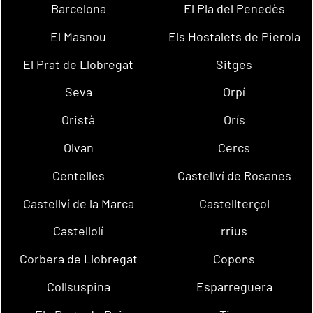
Barcelona
El Pla del Penedès
El Masnou
Els Hostalets de Pierola
El Prat de Llobregat
Sitges
Seva
Orpí
Oristà
Orís
Olvan
Cercs
Centelles
Castellví de Rosanes
Castellví de la Marca
Castellterçol
Castellolí
rrius
Corbera de Llobregat
Copons
Collsuspina
Esparreguera