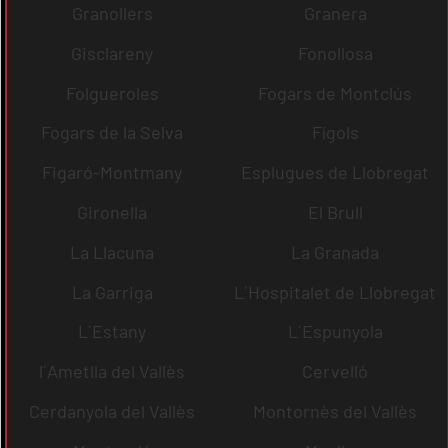
Granollers
Granera
Gisclareny
Fonollosa
Folgueroles
Fogars de Montclús
Fogars de la Selva
Fígols
Figaró-Montmany
Esplugues de Llobregat
Gironella
El Brull
La Llacuna
La Granada
La Garriga
L´Hospitalet de Llobregat
L´Estany
L´Espunyola
l´Ametlla del Vallès
Cervelló
Cerdanyola del Vallès
Montornès del Vallès