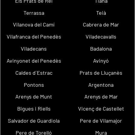
Els Prats de Rei
Tiana
Terrassa
Teià
Vilanova del Camí
Cabrera de Mar
Vilafranca del Penedès
Viladecavalls
Viladecans
Badalona
Avinyonet del Penedès
Avinyó
Caldes d´Estrac
Prats de Lluçanès
Pontons
Argentona
Arenys de Munt
Arenys de Mar
Bigues i Riells
Vicenç de Castellet
Salvador de Guardiola
Pere de Vilamajor
Pere de Torelló
Mura