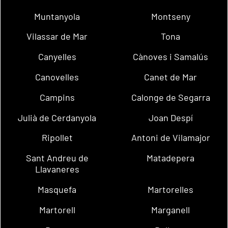
Muntanyola
Montseny
Vilassar de Mar
Tona
Canyelles
Cànoves i Samalús
Canovelles
Canet de Mar
Campins
Calonge de Segarra
Julià de Cerdanyola
Joan Despí
Ripollet
Antoni de Vilamajor
Sant Andreu de
Matadepera
Llavaneres
Masquefa
Martorelles
Martorell
Marganell