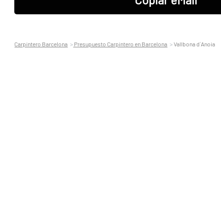
Carpintero Barcelona
Presupuesto Carpintero en Barcelona
Vallbona d´Anoia