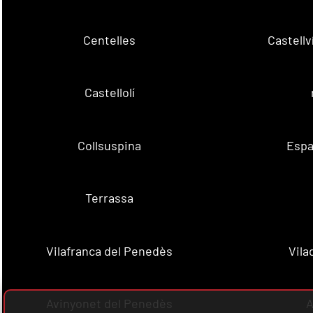
Centelles
Castell
Castellolí
Collsuspina
Espa
Terrassa
Vilafranca del Penedès
Vila
Avinyonet del Penedès
A