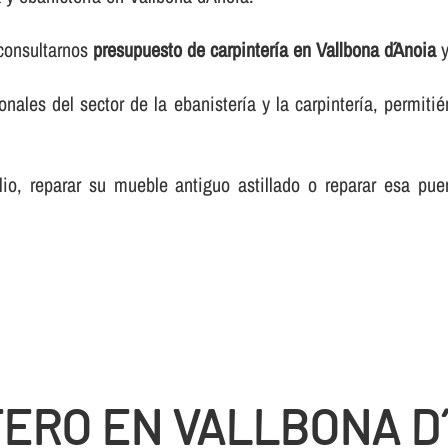
 consultarnos
presupuesto de carpinterí­a en Vallbona d´Anoia
y
les del sector de la ebanisterí­a y la carpinterí­a, permiti
lio, reparar su mueble antiguo astillado o reparar esa pue
TERO EN VALLBONA D