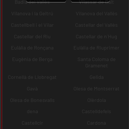
Badia del Vallès
Vilassar de Dalt
Vilanova i la Geltrú
Vilanova del Vallès
Castellbell i el Vilar
Castellar del Vallès
Castellar del Riu
Castellar de n´Hug
Eulàlia de Ronçana
Eulàlia de Riuprimer
Eugènia de Berga
Santa Coloma de
Gramenet
Cornellà de Llobregat
Gelida
Gavà
Olesa de Montserrat
Olesa de Bonesvalls
Olèrdola
dena
Castelldefels
Castellcir
Cardona