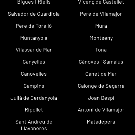
Bigues i Riells
Vicenç de Castellet
Salvador de Guardiola
Pere de Vilamajor
Pere de Torelló
Mura
Muntanyola
Montseny
Vilassar de Mar
Tona
Canyelles
Cànoves i Samalús
Canovelles
Canet de Mar
Campins
Calonge de Segarra
Julià de Cerdanyola
Joan Despí
Ripollet
Antoni de Vilamajor
Sant Andreu de
Matadepera
Llavaneres