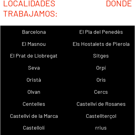
LOCALIDADES DONDE
TRABAJAMOS:
Barcelona
El Pla del Penedès
El Masnou
Els Hostalets de Pierola
El Prat de Llobregat
Sitges
Seva
Orpí
Oristà
Orís
Olvan
Cercs
Centelles
Castellví de Rosanes
Castellví de la Marca
Castellterçol
Castellolí
rrius