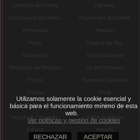
l´Ametlla del Vallès
Cervelló
Cerdanyola del Vallès
Montornès del Vallès
Montmeló
Manlleu
Malla
Malgrat de Mar
Santpedor
Santa Susanna
Perpètua de Mogoda
Fe del Penedès
Papiol
Palma de Cervelló
Pallejà
Moià
Utilizamos solamente la cookie esencial y
Mediona
Andreu de la Barca
básica para el funcionamiento mínimo de esta
web.
Agustí de Lluçanès
Adrià de Besòs
Ver políticas y gestión de cookies
Sallent
Mataró
RECHAZAR
ACEPTAR