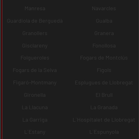
Manresa
Navarcles
Guardiola de Berguedà
Gualba
Granollers
Granera
Gisclareny
Fonollosa
Folgueroles
Fogars de Montclús
Fogars de la Selva
Fígols
Figaró-Montmany
Esplugues de Llobregat
Gironella
El Brull
La Llacuna
La Granada
La Garriga
L´Hospitalet de Llobregat
L´Estany
L´Espunyola