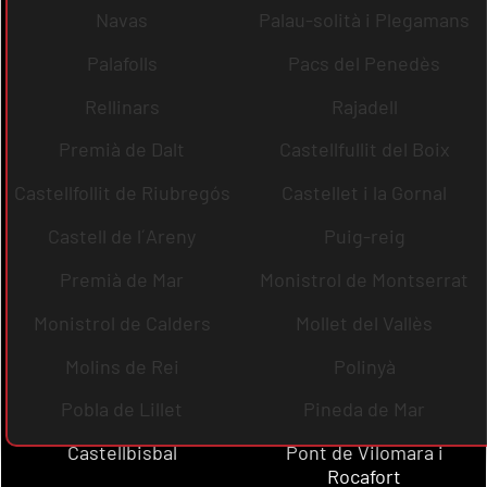
Navas
Palau-solità i Plegamans
Palafolls
Pacs del Penedès
Rellinars
Rajadell
Premià de Dalt
Castellfullit del Boix
Castellfollit de Riubregós
Castellet i la Gornal
Castell de l´Areny
Puig-reig
Premià de Mar
Monistrol de Montserrat
Monistrol de Calders
Mollet del Vallès
Molins de Rei
Polinyà
Pobla de Lillet
Pineda de Mar
Castellbisbal
Pont de Vilomara i
Rocafort