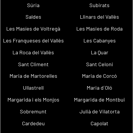
Súria
Subirats
Saldes
Llinars del Vallès
Les Masíes de Voltregà
Les Masies de Roda
Les Franqueses del Vallès
Les Cabanyes
La Roca del Vallès
La Quar
Sant Climent
Sant Celoni
Maria de Martorelles
Maria de Corcó
Ullastrell
Maria d´Oló
Margarida i els Monjos
Margarida de Montbui
Sobremunt
Julià de Vilatorta
Cardedeu
Capolat