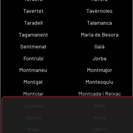
Tavertet
Tavèrnoles
Taradell
Talamanca
Tagamanent
Maria de Besora
Sentmenat
Gaià
Fontrubí
Jorba
Montmaneu
Montmajor
Montgat
Montesquiu
Montclar
Montcada i Reixac
Igualada
Gurb
Alpens
Alella
Bagà
Cabrils