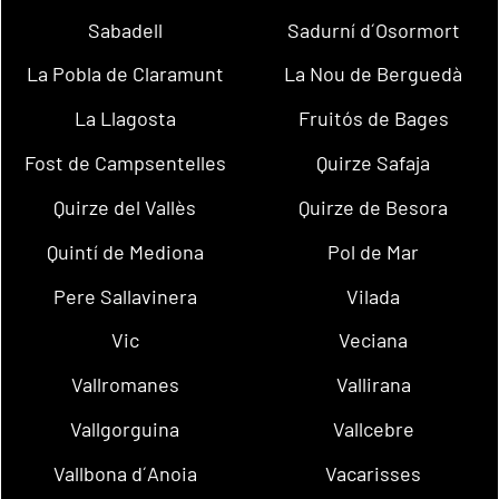
Sabadell
Sadurní d´Osormort
La Pobla de Claramunt
La Nou de Berguedà
La Llagosta
Fruitós de Bages
Fost de Campsentelles
Quirze Safaja
Quirze del Vallès
Quirze de Besora
Quintí de Mediona
Pol de Mar
Pere Sallavinera
Vilada
Vic
Veciana
Vallromanes
Vallirana
Vallgorguina
Vallcebre
Vallbona d´Anoia
Vacarisses