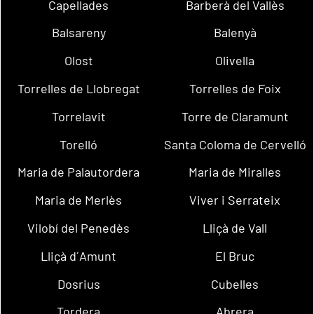
Capellades
Barberà del Vallès
Balsareny
Balenyà
Olost
Olivella
Torrelles de Llobregat
Torrelles de Foix
Torrelavit
Torre de Claramunt
Torelló
Santa Coloma de Cervelló
Maria de Palautordera
Maria de Miralles
Maria de Merlès
Viver i Serrateix
Vilobí del Penedès
Lliçà de Vall
Lliçà d´Amunt
El Bruc
Dosrius
Cubelles
Tordera
Abrera