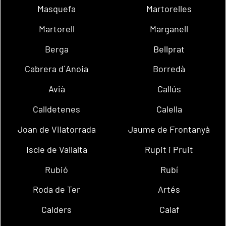
Masquefa
Martorelles
Martorell
Marganell
Berga
Bellprat
Cabrera d´Anoia
Borredà
Avià
Callús
Calldetenes
Calella
Joan de Vilatorrada
Jaume de Frontanyà
Iscle de Vallalta
Rupit i Pruit
Rubió
Rubí
Roda de Ter
Artés
Calders
Calaf