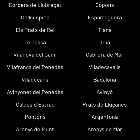
Corbera de Llobregat
Copons
Collsuspina
Esparreguera
Els Prats de Rei
Tiana
Terrassa
Teià
Vilanova del Camí
Cabrera de Mar
Vilafranca del Penedès
Viladecavalls
Viladecans
Badalona
Avinyonet del Penedès
Avinyó
Caldes d´Estrac
Prats de Lluçanès
Pontons
Argentona
Arenys de Munt
Arenys de Mar