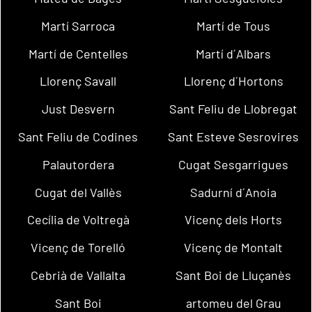
Martí Sarroca
Martí de Tous
Martí de Centelles
Martí d´Albars
Llorenç Savall
Llorenç d´Hortons
Just Desvern
Sant Feliu de Llobregat
Sant Feliu de Codines
Sant Esteve Sesrovires
Palautordera
Cugat Sesgarrigues
Cugat del Vallès
Sadurní d´Anoia
Cecília de Voltregà
Vicenç dels Horts
Vicenç de Torelló
Vicenç de Montalt
Cebrià de Vallalta
Sant Boi de Lluçanès
Sant Boi
artomeu del Grau