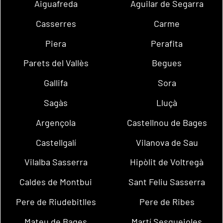
Aiguafreda
Aguilar de Segarra
Casserres
Carme
Piera
Perafita
Parets del Vallès
Begues
Gallifa
Sora
Sagàs
Lluçà
Argençola
Castellnou de Bages
Castellgalí
Vilanova de Sau
Vilalba Sasserra
Hipòlit de Voltregà
Caldes de Montbui
Sant Feliu Sasserra
Pere de Riudebitlles
Pere de Ribes
Mateu de Bages
Martí Sesgueioles