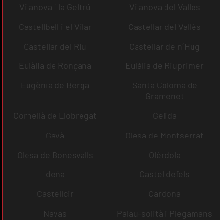
Vilanova i la Geltrú
Vilanova del Vallès
Castellbell i el Vilar
Castellar del Vallès
Castellar del Riu
Castellar de n´Hug
Eulàlia de Ronçana
Eulàlia de Riuprimer
Eugènia de Berga
Santa Coloma de
Gramenet
Cornellà de Llobregat
Gelida
Gavà
Olesa de Montserrat
Olesa de Bonesvalls
Olèrdola
dena
Castelldefels
Castellcir
Cardona
Navas
Palau-solità i Plegamans