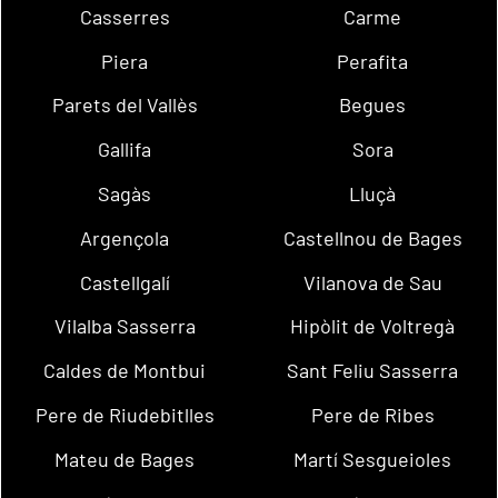
Casserres
Carme
Piera
Perafita
Parets del Vallès
Begues
Gallifa
Sora
Sagàs
Lluçà
Argençola
Castellnou de Bages
Castellgalí
Vilanova de Sau
Vilalba Sasserra
Hipòlit de Voltregà
Caldes de Montbui
Sant Feliu Sasserra
Pere de Riudebitlles
Pere de Ribes
Mateu de Bages
Martí Sesgueioles