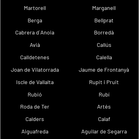
Martorell
Marganell
Berga
Bellprat
Cabrera d´Anoia
Borredà
Avià
Callús
Calldetenes
Calella
Joan de Vilatorrada
Jaume de Frontanyà
Iscle de Vallalta
Rupit i Pruit
Rubió
Rubí
Roda de Ter
Artés
Calders
Calaf
Aiguafreda
Aguilar de Segarra