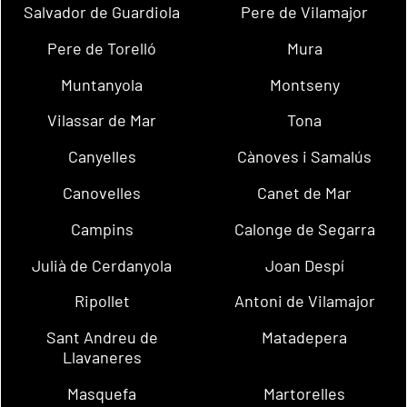
Salvador de Guardiola
Pere de Vilamajor
Pere de Torelló
Mura
Muntanyola
Montseny
Vilassar de Mar
Tona
Canyelles
Cànoves i Samalús
Canovelles
Canet de Mar
Campins
Calonge de Segarra
Julià de Cerdanyola
Joan Despí
Ripollet
Antoni de Vilamajor
Sant Andreu de
Matadepera
Llavaneres
Masquefa
Martorelles