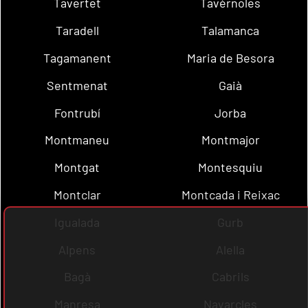
Tavertet
Tavèrnoles
Taradell
Talamanca
Tagamanent
Maria de Besora
Sentmenat
Gaià
Fontrubí
Jorba
Montmaneu
Montmajor
Montgat
Montesquiu
Montclar
Montcada i Reixac
Igualada
Gurb
Alpens
Alella
Bagà
Cabrils
Manresa
Navarcles