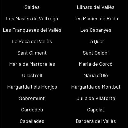
Saldes
Llinars del Vallès
Les Masíes de Voltregà
Les Masies de Roda
Les Franqueses del Vallès
Les Cabanyes
La Roca del Vallès
La Quar
Sant Climent
Sant Celoni
Maria de Martorelles
Maria de Corcó
Ullastrell
Maria d´Oló
Margarida i els Monjos
Margarida de Montbui
Sobremunt
Julià de Vilatorta
Cardedeu
Capolat
Capellades
Barberà del Vallès