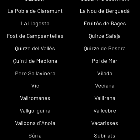
La Pobla de Claramunt
La Nou de Berguedà
La Llagosta
Fruitós de Bages
Fost de Campsentelles
Quirze Safaja
Quirze del Vallès
Quirze de Besora
Quintí de Mediona
Pol de Mar
Pere Sallavinera
Vilada
Vic
Veciana
Vallromanes
Vallirana
Vallgorguina
Vallcebre
Vallbona d´Anoia
Vacarisses
Súria
Subirats