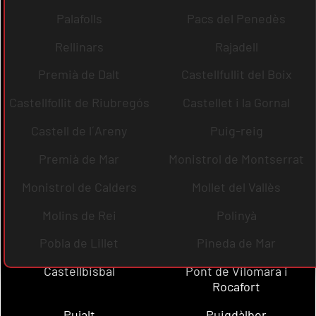
Palafolls
Pacs del Penedès
Rellinars
Rajadell
Premià de Dalt
Castellfullit del Boix
Castellfollit de Riubregós
Castellet i la Gornal
Castell de l´Areny
Puig-reig
Premià de Mar
Monistrol de Montserrat
Monistrol de Calders
Mollet del Vallès
Molins de Rei
Polinyà
Pobla de Lillet
Pineda de Mar
Castellbisbal
Pont de Vilomara i
Rocafort
Pujalt
Puigdàlber