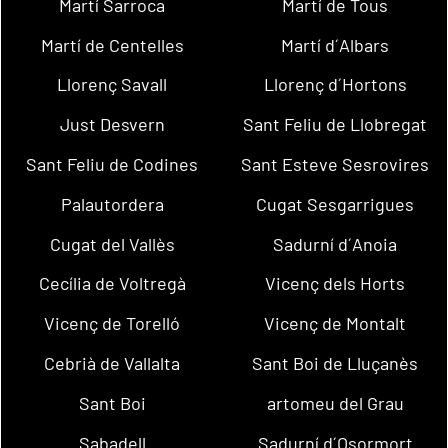
Martí Sarroca
Martí de Tous
Martí de Centelles
Martí d´Albars
Llorenç Savall
Llorenç d´Hortons
Just Desvern
Sant Feliu de Llobregat
Sant Feliu de Codines
Sant Esteve Sesrovires
Palautordera
Cugat Sesgarrigues
Cugat del Vallès
Sadurní d´Anoia
Cecília de Voltregà
Vicenç dels Horts
Vicenç de Torelló
Vicenç de Montalt
Cebrià de Vallalta
Sant Boi de Lluçanès
Sant Boi
artomeu del Grau
Sabadell
Sadurní d´Osormort