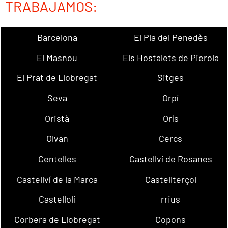
TRABAJAMOS:
Barcelona
El Pla del Penedès
El Masnou
Els Hostalets de Pierola
El Prat de Llobregat
Sitges
Seva
Orpí
Oristà
Orís
Olvan
Cercs
Centelles
Castellví de Rosanes
Castellví de la Marca
Castellterçol
Castellolí
rrius
Corbera de Llobregat
Copons