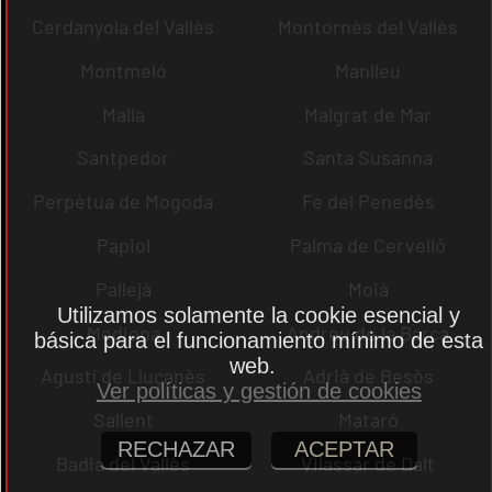
Cerdanyola del Vallès
Montornès del Vallès
Montmeló
Manlleu
Malla
Malgrat de Mar
Santpedor
Santa Susanna
Perpètua de Mogoda
Fe del Penedès
Papiol
Palma de Cervelló
Pallejà
Moià
Utilizamos solamente la cookie esencial y
Mediona
Andreu de la Barca
básica para el funcionamiento mínimo de esta
web.
Agustí de Lluçanès
Adrià de Besòs
Ver políticas y gestión de cookies
Sallent
Mataró
RECHAZAR
ACEPTAR
Badia del Vallès
Vilassar de Dalt