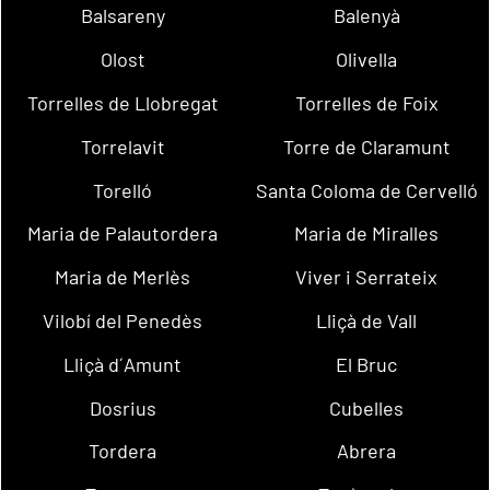
Balsareny
Balenyà
Olost
Olivella
Torrelles de Llobregat
Torrelles de Foix
Torrelavit
Torre de Claramunt
Torelló
Santa Coloma de Cervelló
Maria de Palautordera
Maria de Miralles
Maria de Merlès
Viver i Serrateix
Vilobí del Penedès
Lliçà de Vall
Lliçà d´Amunt
El Bruc
Dosrius
Cubelles
Tordera
Abrera