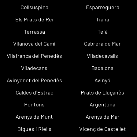
Collsuspina
Esparreguera
Els Prats de Rei
Tiana
Terrassa
Teià
Vilanova del Camí
Cabrera de Mar
Vilafranca del Penedès
Viladecavalls
Viladecans
Badalona
Avinyonet del Penedès
Avinyó
Caldes d´Estrac
Prats de Lluçanès
Pontons
Argentona
Arenys de Munt
Arenys de Mar
Bigues i Riells
Vicenç de Castellet