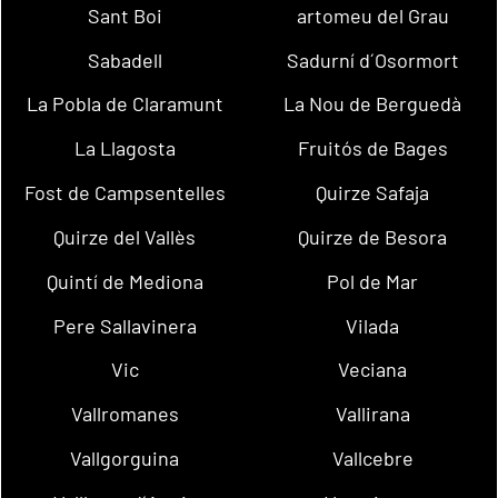
Sant Boi
artomeu del Grau
Sabadell
Sadurní d´Osormort
La Pobla de Claramunt
La Nou de Berguedà
La Llagosta
Fruitós de Bages
Fost de Campsentelles
Quirze Safaja
Quirze del Vallès
Quirze de Besora
Quintí de Mediona
Pol de Mar
Pere Sallavinera
Vilada
Vic
Veciana
Vallromanes
Vallirana
Vallgorguina
Vallcebre