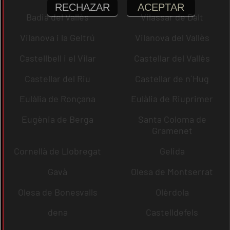
RECHAZAR
ACEPTAR
Badia del Vallès
Vilassar de Dalt
Vilanova i la Geltrú
Vilanova del Vallès
Castellbell i el Vilar
Castellar del Vallès
Castellar del Riu
Castellar de n´Hug
Eulàlia de Ronçana
Eulàlia de Riuprimer
Eugènia de Berga
Santa Coloma de
Gramenet
Cornellà de Llobregat
Gelida
Gavà
Olesa de Montserrat
Olesa de Bonesvalls
Olèrdola
dena
Castelldefels