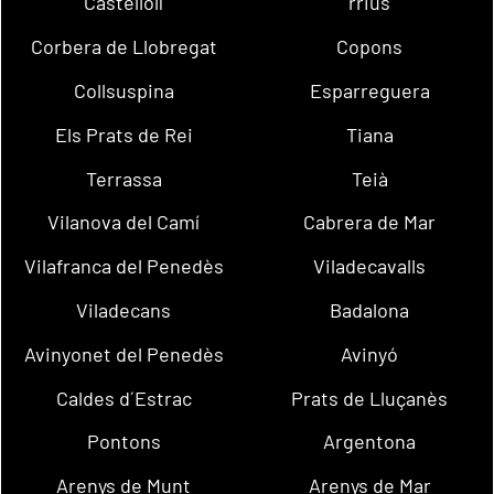
Castellolí
rrius
Corbera de Llobregat
Copons
Collsuspina
Esparreguera
Els Prats de Rei
Tiana
Terrassa
Teià
Vilanova del Camí
Cabrera de Mar
Vilafranca del Penedès
Viladecavalls
Viladecans
Badalona
Avinyonet del Penedès
Avinyó
Caldes d´Estrac
Prats de Lluçanès
Pontons
Argentona
Arenys de Munt
Arenys de Mar