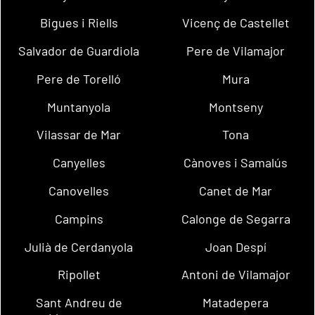
Bigues i Riells
Vicenç de Castellet
Salvador de Guardiola
Pere de Vilamajor
Pere de Torelló
Mura
Muntanyola
Montseny
Vilassar de Mar
Tona
Canyelles
Cànoves i Samalús
Canovelles
Canet de Mar
Campins
Calonge de Segarra
Julià de Cerdanyola
Joan Despí
Ripollet
Antoni de Vilamajor
Sant Andreu de
Matadepera