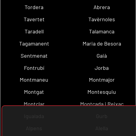
Tordera
Abrera
Tavertet
Tavèrnoles
Taradell
Talamanca
Tagamanent
Maria de Besora
Sentmenat
Gaià
Fontrubí
Jorba
Montmaneu
Montmajor
Montgat
Montesquiu
Montclar
Montcada i Reixac
Igualada
Gurb
Alpens
Alella