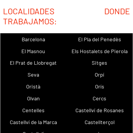
LOCALIDADES DONDE
TRABAJAMOS:
Barcelona
El Pla del Penedès
El Masnou
Els Hostalets de Pierola
El Prat de Llobregat
Sitges
Seva
Orpí
Oristà
Orís
Olvan
Cercs
Centelles
Castellví de Rosanes
Castellví de la Marca
Castellterçol