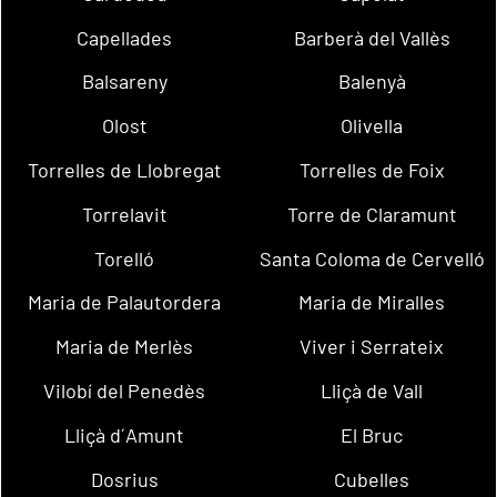
Capellades
Barberà del Vallès
Balsareny
Balenyà
Olost
Olivella
Torrelles de Llobregat
Torrelles de Foix
Torrelavit
Torre de Claramunt
Torelló
Santa Coloma de Cervelló
Maria de Palautordera
Maria de Miralles
Maria de Merlès
Viver i Serrateix
Vilobí del Penedès
Lliçà de Vall
Lliçà d´Amunt
El Bruc
Dosrius
Cubelles