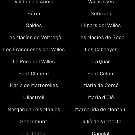
Vallbona d´Anoia
Vacarisses
Súria
Subirats
Saldes
Llinars del Vallès
Les Masíes de Voltregà
Les Masies de Roda
Les Franqueses del Vallès
Les Cabanyes
La Roca del Vallès
La Quar
Sant Climent
Sant Celoni
Maria de Martorelles
Maria de Corcó
Ullastrell
Maria d´Oló
Margarida i els Monjos
Margarida de Montbui
Sobremunt
Julià de Vilatorta
Cardedeu
Capolat