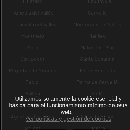
L´Estany
L´Espunyola
l´Ametlla del Vallès
Cervelló
Cerdanyola del Vallès
Montornès del Vallès
Montmeló
Manlleu
Malla
Malgrat de Mar
Santpedor
Santa Susanna
Perpètua de Mogoda
Fe del Penedès
Papiol
Palma de Cervelló
Pallejà
Moià
Utilizamos solamente la cookie esencial y
Mediona
Andreu de la Barca
básica para el funcionamiento mínimo de esta
web.
Agustí de Lluçanès
Adrià de Besòs
Ver políticas y gestión de cookies
Sallent
Mataró