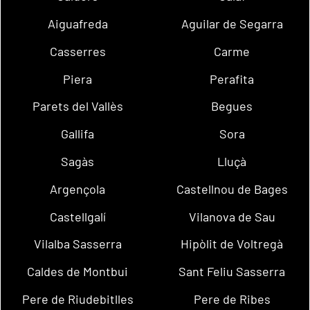
Aiguafreda
Aguilar de Segarra
Casserres
Carme
Piera
Perafita
Parets del Vallès
Begues
Gallifa
Sora
Sagàs
Lluçà
Argençola
Castellnou de Bages
Castellgalí
Vilanova de Sau
Vilalba Sasserra
Hipòlit de Voltregà
Caldes de Montbui
Sant Feliu Sasserra
Pere de Riudebitlles
Pere de Ribes