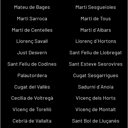
Mateu de Bages
Martí Sesgueioles
Martí Sarroca
Martí de Tous
Martí de Centelles
Martí d´Albars
Llorenç Savall
Llorenç d´Hortons
Just Desvern
Sant Feliu de Llobregat
Sant Feliu de Codines
Sant Esteve Sesrovires
Palautordera
Cugat Sesgarrigues
Cugat del Vallès
Sadurní d´Anoia
Cecília de Voltregà
Vicenç dels Horts
Vicenç de Torelló
Vicenç de Montalt
Cebrià de Vallalta
Sant Boi de Lluçanès