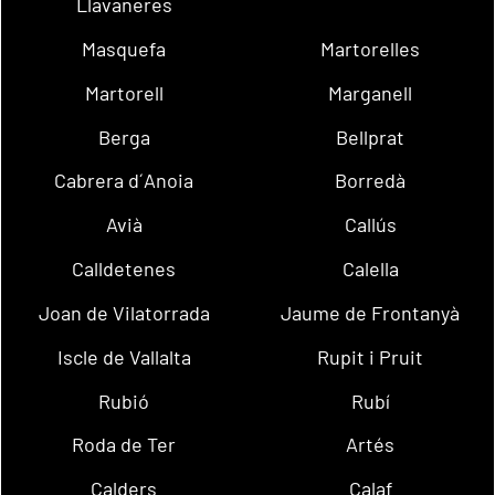
Llavaneres
Masquefa
Martorelles
Martorell
Marganell
Berga
Bellprat
Cabrera d´Anoia
Borredà
Avià
Callús
Calldetenes
Calella
Joan de Vilatorrada
Jaume de Frontanyà
Iscle de Vallalta
Rupit i Pruit
Rubió
Rubí
Roda de Ter
Artés
Calders
Calaf