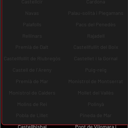
Castellcir
Cardona
Navas
Palau-solità i Plegamans
Palafolls
Pacs del Penedès
Rellinars
Rajadell
Premià de Dalt
Castellfullit del Boix
Castellfollit de Riubregós
Castellet i la Gornal
Castell de l´Areny
Puig-reig
Premià de Mar
Monistrol de Montserrat
Monistrol de Calders
Mollet del Vallès
Molins de Rei
Polinyà
Pobla de Lillet
Pineda de Mar
Castellbisbal
Pont de Vilomara i