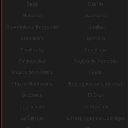
Bagà
Cabrils
Manresa
Navarcles
Guardiola de Berguedà
Gualba
Granollers
Granera
Gisclareny
Fonollosa
Folgueroles
Fogars de Montclús
Fogars de la Selva
Fígols
Figaró-Montmany
Esplugues de Llobregat
Gironella
El Brull
La Llacuna
La Granada
La Garriga
L´Hospitalet de Llobregat