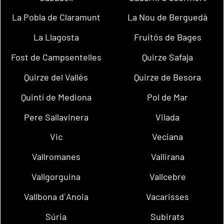
La Pobla de Claramunt
La Nou de Berguedà
La Llagosta
Fruitós de Bages
Fost de Campsentelles
Quirze Safaja
Quirze del Vallès
Quirze de Besora
Quintí de Mediona
Pol de Mar
Pere Sallavinera
Vilada
Vic
Veciana
Vallromanes
Vallirana
Vallgorguina
Vallcebre
Vallbona d´Anoia
Vacarisses
Súria
Subirats