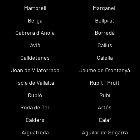
Martorell
Marganell
Berga
Bellprat
Cabrera d´Anoia
Borredà
Avià
Callús
Calldetenes
Calella
Joan de Vilatorrada
Jaume de Frontanyà
Iscle de Vallalta
Rupit i Pruit
Rubió
Rubí
Roda de Ter
Artés
Calders
Calaf
Aiguafreda
Aguilar de Segarra