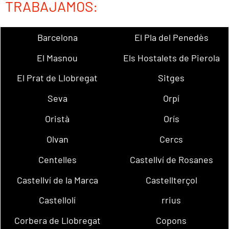
TRABAJAMOS:
Barcelona
El Pla del Penedès
El Masnou
Els Hostalets de Pierola
El Prat de Llobregat
Sitges
Seva
Orpí
Oristà
Orís
Olvan
Cercs
Centelles
Castellví de Rosanes
Castellví de la Marca
Castellterçol
Castellolí
rrius
Corbera de Llobregat
Copons