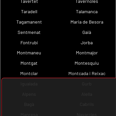
Tavertet
Tavèrnoles
Taradell
Talamanca
Tagamanent
Maria de Besora
Sentmenat
Gaià
Fontrubí
Jorba
Montmaneu
Montmajor
Montgat
Montesquiu
Montclar
Montcada i Reixac
Igualada
Gurb
Alpens
Alella
Bagà
Cabrils
Manresa
Navarcles