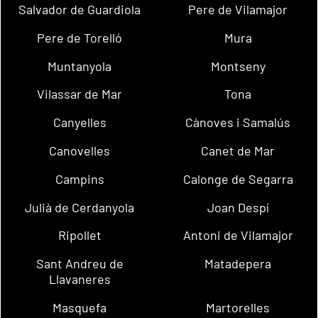
Salvador de Guardiola
Pere de Vilamajor
Pere de Torelló
Mura
Muntanyola
Montseny
Vilassar de Mar
Tona
Canyelles
Cànoves i Samalús
Canovelles
Canet de Mar
Campins
Calonge de Segarra
Julià de Cerdanyola
Joan Despí
Ripollet
Antoni de Vilamajor
Sant Andreu de
Matadepera
Llavaneres
Masquefa
Martorelles