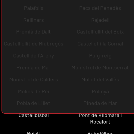
Palafolls
Pacs del Penedès
Rellinars
Rajadell
Premià de Dalt
Castellfullit del Boix
Castellfollit de Riubregós
Castellet i la Gornal
Castell de l´Areny
Puig-reig
Premià de Mar
Monistrol de Montserrat
Monistrol de Calders
Mollet del Vallès
Molins de Rei
Polinyà
Pobla de Lillet
Pineda de Mar
Castellbisbal
Pont de Vilomara i
Rocafort
Pujalt
Puigdàlber