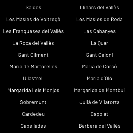
Saldes
Llinars del Vallès
Les Masíes de Voltregà
Les Masies de Roda
Les Franqueses del Vallès
Les Cabanyes
La Roca del Vallès
La Quar
Sant Climent
Sant Celoni
Maria de Martorelles
Maria de Corcó
Ullastrell
Maria d´Oló
Margarida i els Monjos
Margarida de Montbui
Sobremunt
Julià de Vilatorta
Cardedeu
Capolat
Capellades
Barberà del Vallès