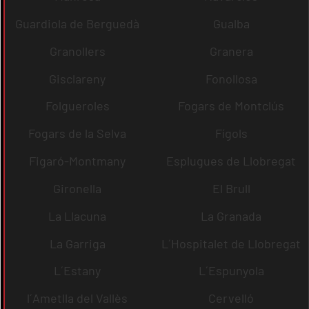
Guardiola de Berguedà
Gualba
Granollers
Granera
Gisclareny
Fonollosa
Folgueroles
Fogars de Montclús
Fogars de la Selva
Fígols
Figaró-Montmany
Esplugues de Llobregat
Gironella
El Brull
La Llacuna
La Granada
La Garriga
L´Hospitalet de Llobregat
L´Estany
L´Espunyola
l´Ametlla del Vallès
Cervelló