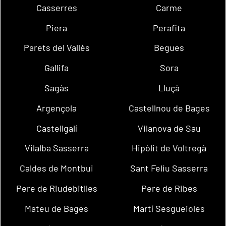
Casserres
Carme
Piera
Perafita
Parets del Vallès
Begues
Gallifa
Sora
Sagàs
Lluçà
Argençola
Castellnou de Bages
Castellgalí
Vilanova de Sau
Vilalba Sasserra
Hipòlit de Voltregà
Caldes de Montbui
Sant Feliu Sasserra
Pere de Riudebitlles
Pere de Ribes
Mateu de Bages
Martí Sesgueioles