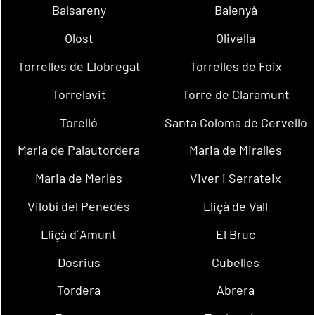
Balsareny
Balenyà
Olost
Olivella
Torrelles de Llobregat
Torrelles de Foix
Torrelavit
Torre de Claramunt
Torelló
Santa Coloma de Cervelló
Maria de Palautordera
Maria de Miralles
Maria de Merlès
Viver i Serrateix
Vilobí del Penedès
Lliçà de Vall
Lliçà d´Amunt
El Bruc
Dosrius
Cubelles
Tordera
Abrera