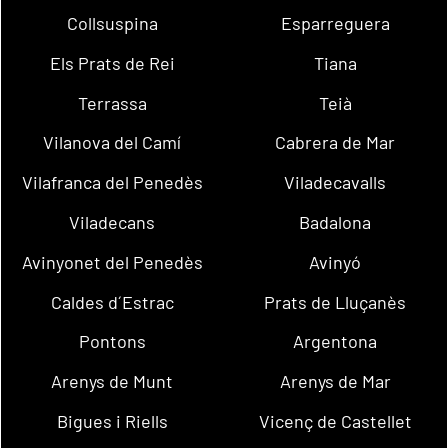
Collsuspina
Esparreguera
Els Prats de Rei
Tiana
Terrassa
Teià
Vilanova del Camí
Cabrera de Mar
Vilafranca del Penedès
Viladecavalls
Viladecans
Badalona
Avinyonet del Penedès
Avinyó
Caldes d´Estrac
Prats de Lluçanès
Pontons
Argentona
Arenys de Munt
Arenys de Mar
Bigues i Riells
Vicenç de Castellet