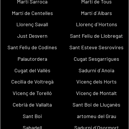
Martí Sarroca
Martí de Tous
Martí de Centelles
Martí d´Albars
Llorenç Savall
Llorenç d´Hortons
Just Desvern
Sant Feliu de Llobregat
Sant Feliu de Codines
Sant Esteve Sesrovires
Palautordera
Cugat Sesgarrigues
Cugat del Vallès
Sadurní d´Anoia
Cecília de Voltregà
Vicenç dels Horts
Vicenç de Torelló
Vicenç de Montalt
Cebrià de Vallalta
Sant Boi de Lluçanès
Sant Boi
artomeu del Grau
Sabadell
Sadurní d´Osormort