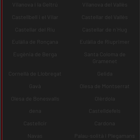
Vilanova i la Geltrú
Vilanova del Vallès
Castellbell i el Vilar
Castellar del Vallès
Castellar del Riu
Castellar de n´Hug
Eulàlia de Ronçana
Eulàlia de Riuprimer
Eugènia de Berga
Santa Coloma de
Gramenet
Cornellà de Llobregat
Gelida
Gavà
Olesa de Montserrat
Olesa de Bonesvalls
Olèrdola
dena
Castelldefels
Castellcir
Cardona
Navas
Palau-solità i Plegamans