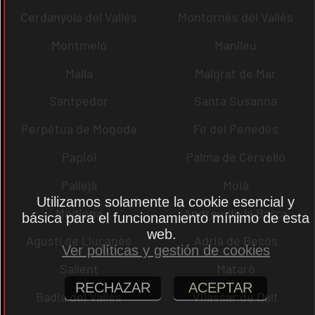
Cerdanyola del Vallès
Montornès del Vallès
Montmeló
Manlleu
Malla
Malgrat de Mar
Santpedor
Santa Susanna
Perpètua de Mogoda
Fe del Penedès
Papiol
Palma de Cervelló
Pallejà
Moià
Utilizamos solamente la cookie esencial y
Mediona
Andreu de la Barca
básica para el funcionamiento mínimo de esta
web.
Agustí de Lluçanès
Adrià de Besòs
Ver políticas y gestión de cookies
Sallent
Mataró
RECHAZAR
ACEPTAR
Badia del Vallès
Vilassar de Dalt