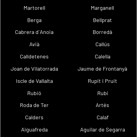
Martorell
Marganell
Berga
Bellprat
Cabrera d´Anoia
Borredà
Avià
Callús
Calldetenes
Calella
Joan de Vilatorrada
Jaume de Frontanyà
Iscle de Vallalta
Rupit i Pruit
Rubió
Rubí
Roda de Ter
Artés
Calders
Calaf
Aiguafreda
Aguilar de Segarra