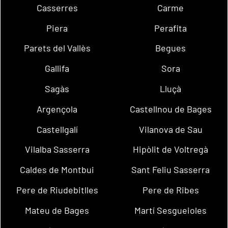
Casserres
Carme
Piera
Perafita
Parets del Vallès
Begues
Gallifa
Sora
Sagàs
Lluçà
Argençola
Castellnou de Bages
Castellgalí
Vilanova de Sau
Vilalba Sasserra
Hipòlit de Voltregà
Caldes de Montbui
Sant Feliu Sasserra
Pere de Riudebitlles
Pere de Ribes
Mateu de Bages
Martí Sesgueioles