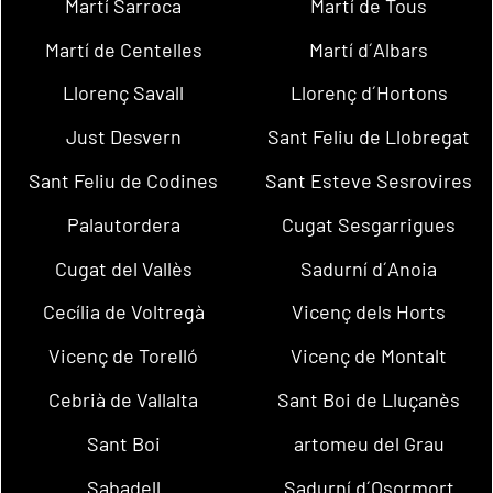
Martí Sarroca
Martí de Tous
Martí de Centelles
Martí d´Albars
Llorenç Savall
Llorenç d´Hortons
Just Desvern
Sant Feliu de Llobregat
Sant Feliu de Codines
Sant Esteve Sesrovires
Palautordera
Cugat Sesgarrigues
Cugat del Vallès
Sadurní d´Anoia
Cecília de Voltregà
Vicenç dels Horts
Vicenç de Torelló
Vicenç de Montalt
Cebrià de Vallalta
Sant Boi de Lluçanès
Sant Boi
artomeu del Grau
Sabadell
Sadurní d´Osormort