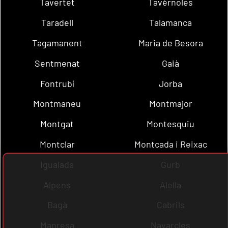
Tavertet
Tavèrnoles
Taradell
Talamanca
Tagamanent
Maria de Besora
Sentmenat
Gaià
Fontrubí
Jorba
Montmaneu
Montmajor
Montgat
Montesquiu
Montclar
Montcada i Reixac
Igualada
Gurb
Alpens
Alella
Bagà
Cabrils
Manresa
Navarcles