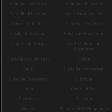
Vilanova i la Geltrú
Vilanova del Vallès
Castellbell i el Vilar
Castellar del Vallès
Castellar del Riu
Castellar de n´Hug
Eulàlia de Ronçana
Eulàlia de Riuprimer
Eugènia de Berga
Santa Coloma de
Gramenet
Cornellà de Llobregat
Gelida
Gavà
Olesa de Montserrat
Olesa de Bonesvalls
Olèrdola
dena
Castelldefels
Castellcir
Cardona
Navas
Palau-solità i Plegamans