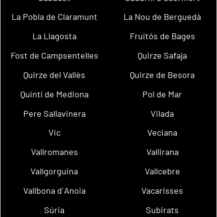
La Pobla de Claramunt
La Nou de Berguedà
La Llagosta
Fruitós de Bages
Fost de Campsentelles
Quirze Safaja
Quirze del Vallès
Quirze de Besora
Quintí de Mediona
Pol de Mar
Pere Sallavinera
Vilada
Vic
Veciana
Vallromanes
Vallirana
Vallgorguina
Vallcebre
Vallbona d´Anoia
Vacarisses
Súria
Subirats