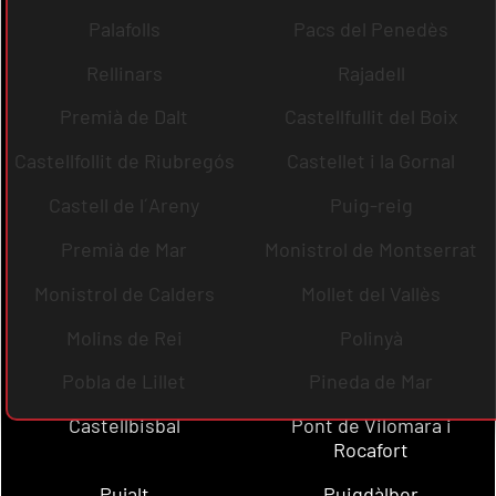
Palafolls
Pacs del Penedès
Rellinars
Rajadell
Premià de Dalt
Castellfullit del Boix
Castellfollit de Riubregós
Castellet i la Gornal
Castell de l´Areny
Puig-reig
Premià de Mar
Monistrol de Montserrat
Monistrol de Calders
Mollet del Vallès
Molins de Rei
Polinyà
Pobla de Lillet
Pineda de Mar
Castellbisbal
Pont de Vilomara i
Rocafort
Pujalt
Puigdàlber