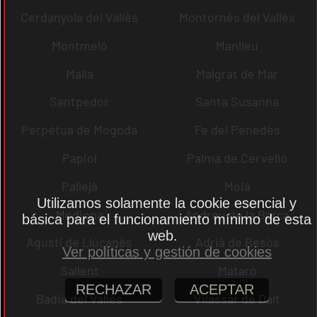
Cerdanyola del Vallès
Montornès del Vallès
Montmeló
Manlleu
Malla
Malgrat de Mar
Santpedor
Santa Susanna
Perpètua de Mogoda
Fe del Penedès
Papiol
Palma de Cervelló
Pallejà
Moià
Utilizamos solamente la cookie esencial y
Mediona
Andreu de la Barca
básica para el funcionamiento mínimo de esta
web.
Agustí de Lluçanès
Adrià de Besòs
Ver políticas y gestión de cookies
Sallent
Mataró
RECHAZAR
ACEPTAR
Badia del Vallès
Vilassar de Dalt