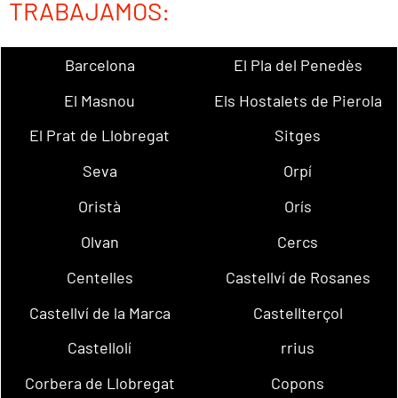
TRABAJAMOS:
Barcelona
El Pla del Penedès
El Masnou
Els Hostalets de Pierola
El Prat de Llobregat
Sitges
Seva
Orpí
Oristà
Orís
Olvan
Cercs
Centelles
Castellví de Rosanes
Castellví de la Marca
Castellterçol
Castellolí
rrius
Corbera de Llobregat
Copons