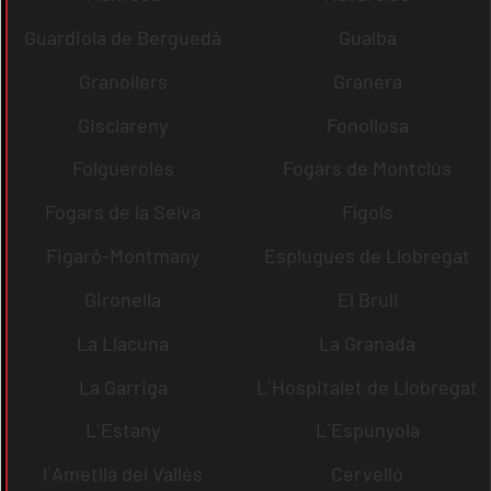
Guardiola de Berguedà
Gualba
Granollers
Granera
Gisclareny
Fonollosa
Folgueroles
Fogars de Montclús
Fogars de la Selva
Fígols
Figaró-Montmany
Esplugues de Llobregat
Gironella
El Brull
La Llacuna
La Granada
La Garriga
L´Hospitalet de Llobregat
L´Estany
L´Espunyola
l´Ametlla del Vallès
Cervelló