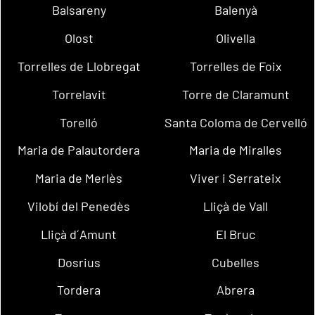
Balsareny
Balenyà
Olost
Olivella
Torrelles de Llobregat
Torrelles de Foix
Torrelavit
Torre de Claramunt
Torelló
Santa Coloma de Cervelló
Maria de Palautordera
Maria de Miralles
Maria de Merlès
Viver i Serrateix
Vilobí del Penedès
Lliçà de Vall
Lliçà d´Amunt
El Bruc
Dosrius
Cubelles
Tordera
Abrera