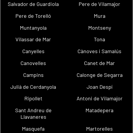
Salvador de Guardiola
Pere de Vilamajor
Pere de Torelló
Mura
Muntanyola
Montseny
Vilassar de Mar
Tona
Canyelles
Cànoves i Samalús
Canovelles
Canet de Mar
Campins
Calonge de Segarra
Julià de Cerdanyola
Joan Despí
Ripollet
Antoni de Vilamajor
Sant Andreu de
Matadepera
Llavaneres
Masquefa
Martorelles