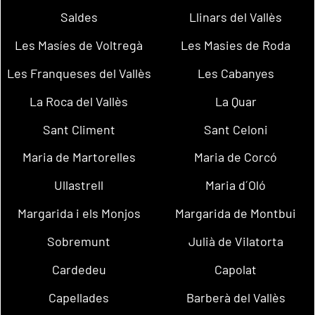
Saldes
Llinars del Vallès
Les Masíes de Voltregà
Les Masies de Roda
Les Franqueses del Vallès
Les Cabanyes
La Roca del Vallès
La Quar
Sant Climent
Sant Celoni
Maria de Martorelles
Maria de Corcó
Ullastrell
Maria d´Oló
Margarida i els Monjos
Margarida de Montbui
Sobremunt
Julià de Vilatorta
Cardedeu
Capolat
Capellades
Barberà del Vallès