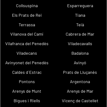
Collsuspina
Esparreguera
Els Prats de Rei
Tiana
Terrassa
Teià
Vilanova del Camí
Cabrera de Mar
Vilafranca del Penedès
Viladecavalls
Viladecans
Badalona
Avinyonet del Penedès
Avinyó
Caldes d´Estrac
Prats de Lluçanès
Pontons
Argentona
Arenys de Munt
Arenys de Mar
Bigues i Riells
Vicenç de Castellet