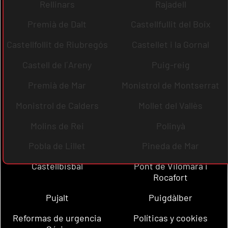
Rellinars
Rajadell
Premià de Dalt
Castellfullit del Boix
Castellfollit de Riubregós
Castellet i la Gornal
Castell de l´Areny
Puig-reig
Premià de Mar
Monistrol de Montserrat
Monistrol de Calders
Mollet del Vallès
Molins de Rei
Polinyà
Pobla de Lillet
Pineda de Mar
Castellbisbal
Pont de Vilomara i
Rocafort
Pujalt
Puigdàlber
Reformas de urgencia
Políticas y cookies