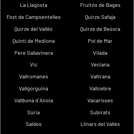
La Llagosta
Fruitós de Bages
Fost de Campsentelles
Quirze Safaja
Quirze del Vallès
Quirze de Besora
Quintí de Mediona
Pol de Mar
Pere Sallavinera
Vilada
Vic
Veciana
Vallromanes
Vallirana
Vallgorguina
Vallcebre
Vallbona d´Anoia
Vacarisses
Súria
Subirats
Saldes
Llinars del Vallès