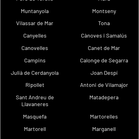
Muntanyola
Montseny
Vilassar de Mar
Tona
Canyelles
Cànoves i Samalús
Canovelles
Canet de Mar
Campins
Calonge de Segarra
Julià de Cerdanyola
Joan Despí
Ripollet
Antoni de Vilamajor
Sant Andreu de
Matadepera
Llavaneres
Masquefa
Martorelles
Martorell
Marganell