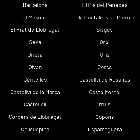
Barcelona
El Pla del Penedès
El Masnou
Els Hostalets de Pierola
El Prat de Llobregat
Sitges
Seva
Orpí
Oristà
Orís
Olvan
Cercs
Centelles
Castellví de Rosanes
Castellví de la Marca
Castellterçol
Castellolí
rrius
Corbera de Llobregat
Copons
Collsuspina
Esparreguera