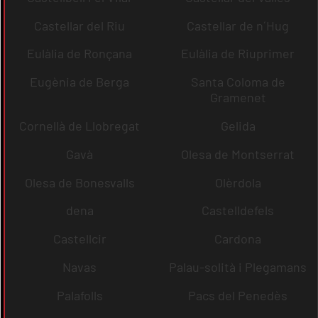
Castellar del Riu
Castellar de n´Hug
Eulàlia de Ronçana
Eulàlia de Riuprimer
Eugènia de Berga
Santa Coloma de
Gramenet
Cornellà de Llobregat
Gelida
Gavà
Olesa de Montserrat
Olesa de Bonesvalls
Olèrdola
dena
Castelldefels
Castellcir
Cardona
Navas
Palau-solità i Plegamans
Palafolls
Pacs del Penedès