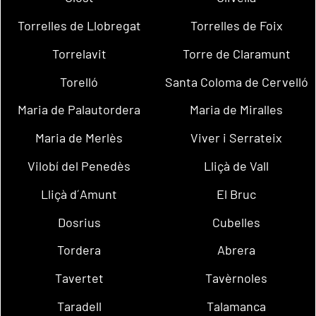
Torrelles de Llobregat
Torrelles de Foix
Torrelavit
Torre de Claramunt
Torelló
Santa Coloma de Cervelló
Maria de Palautordera
Maria de Miralles
Maria de Merlès
Viver i Serrateix
Vilobí del Penedès
Lliçà de Vall
Lliçà d´Amunt
El Bruc
Dosrius
Cubelles
Tordera
Abrera
Tavertet
Tavèrnoles
Taradell
Talamanca