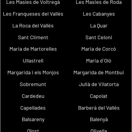
Les Masíes de Voltregà
Les Masies de Roda
Les Franqueses del Vallès
Les Cabanyes
La Roca del Vallès
La Quar
Sant Climent
Sant Celoni
Maria de Martorelles
Maria de Corcó
Ullastrell
Maria d´Oló
Margarida i els Monjos
Margarida de Montbui
Sobremunt
Julià de Vilatorta
Cardedeu
Capolat
Capellades
Barberà del Vallès
Balsareny
Balenyà
Olost
Olivella