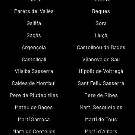
Parets del Vallès
Begues
Gallifa
Sora
Sagàs
Lluçà
Argençola
Castellnou de Bages
Castellgalí
Vilanova de Sau
Vilalba Sasserra
Hipòlit de Voltregà
Caldes de Montbui
Sant Feliu Sasserra
Pere de Riudebitlles
Pere de Ribes
Mateu de Bages
Martí Sesgueioles
Martí Sarroca
Martí de Tous
Martí de Centelles
Martí d´Albars