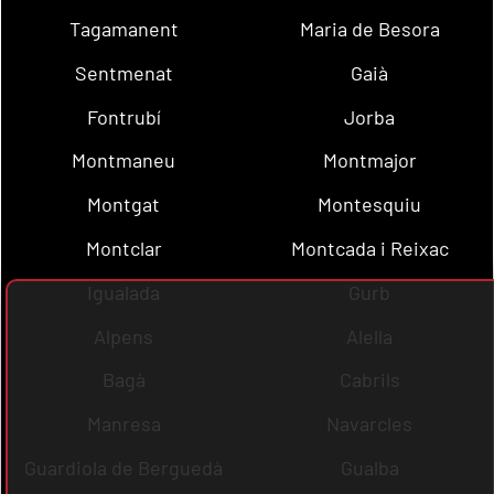
Tagamanent
Maria de Besora
Sentmenat
Gaià
Fontrubí
Jorba
Montmaneu
Montmajor
Montgat
Montesquiu
Montclar
Montcada i Reixac
Igualada
Gurb
Alpens
Alella
Bagà
Cabrils
Manresa
Navarcles
Guardiola de Berguedà
Gualba