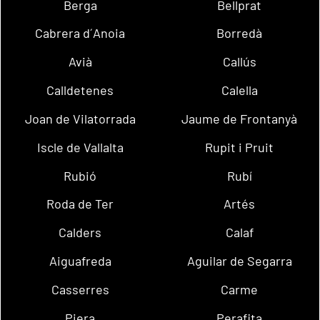
Berga
Bellprat
Cabrera d´Anoia
Borredà
Avià
Callús
Calldetenes
Calella
Joan de Vilatorrada
Jaume de Frontanyà
Iscle de Vallalta
Rupit i Pruit
Rubió
Rubí
Roda de Ter
Artés
Calders
Calaf
Aiguafreda
Aguilar de Segarra
Casserres
Carme
Piera
Perafita