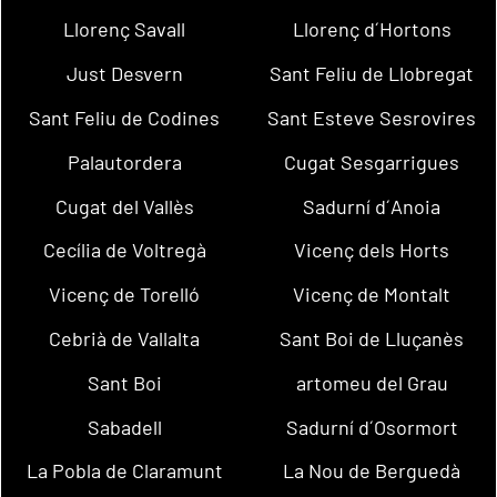
Llorenç Savall
Llorenç d´Hortons
Just Desvern
Sant Feliu de Llobregat
Sant Feliu de Codines
Sant Esteve Sesrovires
Palautordera
Cugat Sesgarrigues
Cugat del Vallès
Sadurní d´Anoia
Cecília de Voltregà
Vicenç dels Horts
Vicenç de Torelló
Vicenç de Montalt
Cebrià de Vallalta
Sant Boi de Lluçanès
Sant Boi
artomeu del Grau
Sabadell
Sadurní d´Osormort
La Pobla de Claramunt
La Nou de Berguedà