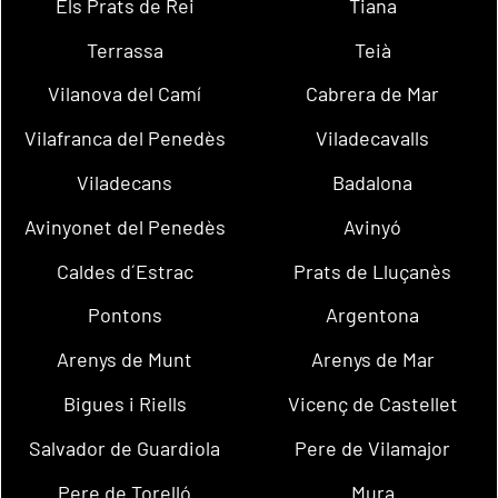
Els Prats de Rei
Tiana
Terrassa
Teià
Vilanova del Camí
Cabrera de Mar
Vilafranca del Penedès
Viladecavalls
Viladecans
Badalona
Avinyonet del Penedès
Avinyó
Caldes d´Estrac
Prats de Lluçanès
Pontons
Argentona
Arenys de Munt
Arenys de Mar
Bigues i Riells
Vicenç de Castellet
Salvador de Guardiola
Pere de Vilamajor
Pere de Torelló
Mura