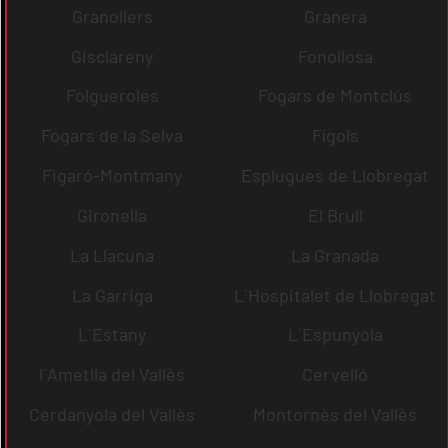
Granollers
Granera
Gisclareny
Fonollosa
Folgueroles
Fogars de Montclús
Fogars de la Selva
Fígols
Figaró-Montmany
Esplugues de Llobregat
Gironella
El Brull
La Llacuna
La Granada
La Garriga
L´Hospitalet de Llobregat
L´Estany
L´Espunyola
l´Ametlla del Vallès
Cervelló
Cerdanyola del Vallès
Montornès del Vallès