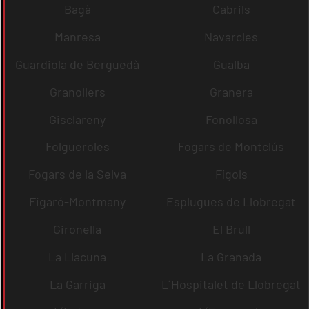
Bagà
Cabrils
Manresa
Navarcles
Guardiola de Berguedà
Gualba
Granollers
Granera
Gisclareny
Fonollosa
Folgueroles
Fogars de Montclús
Fogars de la Selva
Fígols
Figaró-Montmany
Esplugues de Llobregat
Gironella
El Brull
La Llacuna
La Granada
La Garriga
L´Hospitalet de Llobregat