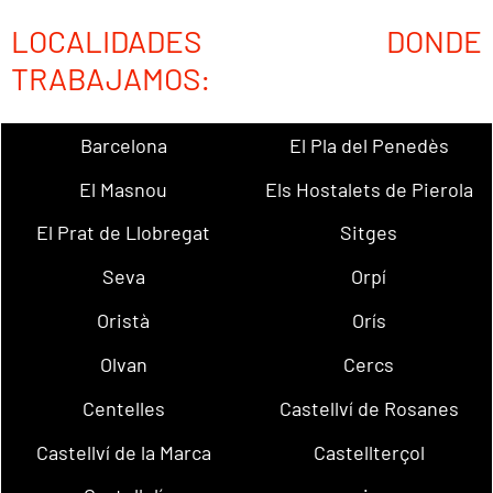
LOCALIDADES DONDE
TRABAJAMOS:
Barcelona
El Pla del Penedès
El Masnou
Els Hostalets de Pierola
El Prat de Llobregat
Sitges
Seva
Orpí
Oristà
Orís
Olvan
Cercs
Centelles
Castellví de Rosanes
Castellví de la Marca
Castellterçol