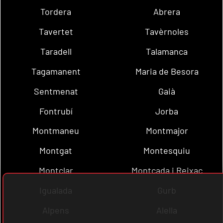
Tordera
Abrera
Tavertet
Tavèrnoles
Taradell
Talamanca
Tagamanent
Maria de Besora
Sentmenat
Gaià
Fontrubí
Jorba
Montmaneu
Montmajor
Montgat
Montesquiu
Montclar
Montcada i Reixac
Igualada
Gurb
Alpens
Alella