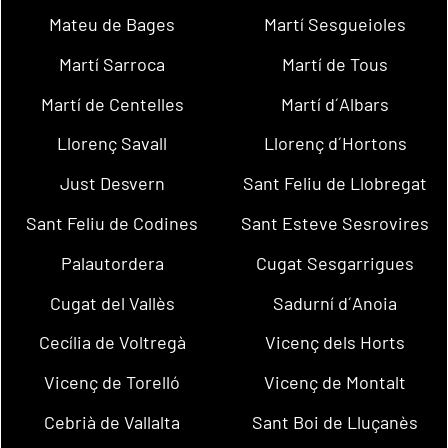
Mateu de Bages
Martí Sesgueioles
Martí Sarroca
Martí de Tous
Martí de Centelles
Martí d´Albars
Llorenç Savall
Llorenç d´Hortons
Just Desvern
Sant Feliu de Llobregat
Sant Feliu de Codines
Sant Esteve Sesrovires
Palautordera
Cugat Sesgarrigues
Cugat del Vallès
Sadurní d´Anoia
Cecília de Voltregà
Vicenç dels Horts
Vicenç de Torelló
Vicenç de Montalt
Cebrià de Vallalta
Sant Boi de Lluçanès