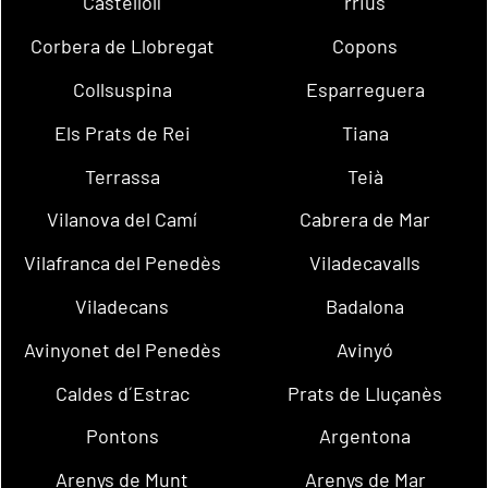
Castellolí
rrius
Corbera de Llobregat
Copons
Collsuspina
Esparreguera
Els Prats de Rei
Tiana
Terrassa
Teià
Vilanova del Camí
Cabrera de Mar
Vilafranca del Penedès
Viladecavalls
Viladecans
Badalona
Avinyonet del Penedès
Avinyó
Caldes d´Estrac
Prats de Lluçanès
Pontons
Argentona
Arenys de Munt
Arenys de Mar