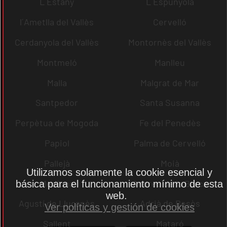
L´Estany
L´Espunyola
l´Ametlla del Vallès
Cervelló
Cerdanyola del Vallès
Montornès del Vallès
Montmeló
Manlleu
Malla
Malgrat de Mar
Santpedor
Santa Susanna
Perpètua de Mogoda
Fe del Penedès
Papiol
Palma de Cervelló
Pallejà
Moià
Utilizamos solamente la cookie esencial y
Mediona
Andreu de la Barca
básica para el funcionamiento mínimo de esta
web.
Agustí de Lluçanès
Adrià de Besòs
Ver políticas y gestión de cookies
Sallent
Mataró