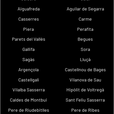
Aiguafreda
Aguilar de Segarra
Casserres
Carme
Piera
Perafita
Parets del Vallès
Begues
Gallifa
Sora
Sagàs
Lluçà
Argençola
Castellnou de Bages
Castellgalí
Vilanova de Sau
Vilalba Sasserra
Hipòlit de Voltregà
Caldes de Montbui
Sant Feliu Sasserra
Pere de Riudebitlles
Pere de Ribes