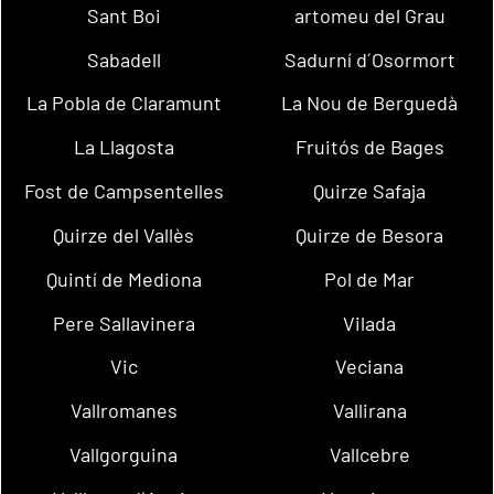
Sant Boi
artomeu del Grau
Sabadell
Sadurní d´Osormort
La Pobla de Claramunt
La Nou de Berguedà
La Llagosta
Fruitós de Bages
Fost de Campsentelles
Quirze Safaja
Quirze del Vallès
Quirze de Besora
Quintí de Mediona
Pol de Mar
Pere Sallavinera
Vilada
Vic
Veciana
Vallromanes
Vallirana
Vallgorguina
Vallcebre