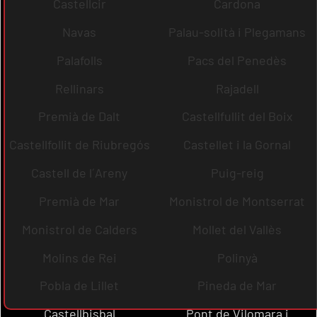
Castellcir
Cardona
Navas
Palau-solità i Plegamans
Palafolls
Pacs del Penedès
Rellinars
Rajadell
Premià de Dalt
Castellfullit del Boix
Castellfollit de Riubregós
Castellet i la Gornal
Castell de l´Areny
Puig-reig
Premià de Mar
Monistrol de Montserrat
Monistrol de Calders
Mollet del Vallès
Molins de Rei
Polinyà
Pobla de Lillet
Pineda de Mar
Castellbisbal
Pont de Vilomara i