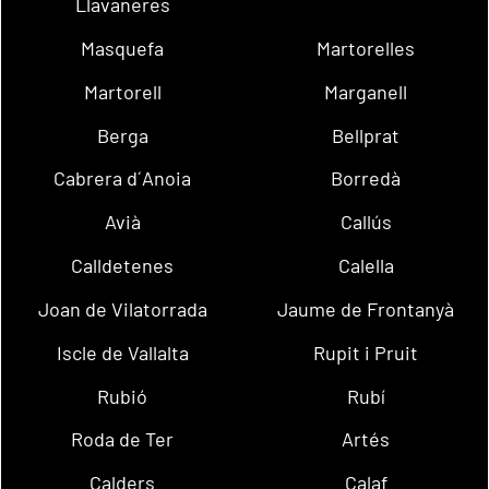
Llavaneres
Masquefa
Martorelles
Martorell
Marganell
Berga
Bellprat
Cabrera d´Anoia
Borredà
Avià
Callús
Calldetenes
Calella
Joan de Vilatorrada
Jaume de Frontanyà
Iscle de Vallalta
Rupit i Pruit
Rubió
Rubí
Roda de Ter
Artés
Calders
Calaf