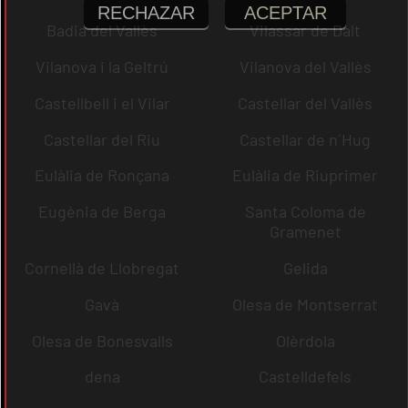
RECHAZAR
ACEPTAR
Badia del Vallès
Vilassar de Dalt
Vilanova i la Geltrú
Vilanova del Vallès
Castellbell i el Vilar
Castellar del Vallès
Castellar del Riu
Castellar de n´Hug
Eulàlia de Ronçana
Eulàlia de Riuprimer
Eugènia de Berga
Santa Coloma de
Gramenet
Cornellà de Llobregat
Gelida
Gavà
Olesa de Montserrat
Olesa de Bonesvalls
Olèrdola
dena
Castelldefels