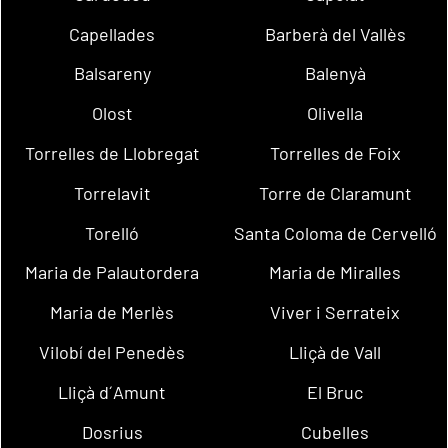
Capellades
Barberà del Vallès
Balsareny
Balenyà
Olost
Olivella
Torrelles de Llobregat
Torrelles de Foix
Torrelavit
Torre de Claramunt
Torelló
Santa Coloma de Cervelló
Maria de Palautordera
Maria de Miralles
Maria de Merlès
Viver i Serrateix
Vilobí del Penedès
Lliçà de Vall
Lliçà d´Amunt
El Bruc
Dosrius
Cubelles