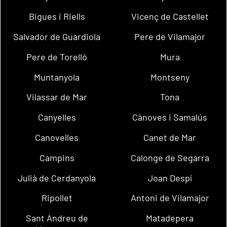
Bigues i Riells
Vicenç de Castellet
Salvador de Guardiola
Pere de Vilamajor
Pere de Torelló
Mura
Muntanyola
Montseny
Vilassar de Mar
Tona
Canyelles
Cànoves i Samalús
Canovelles
Canet de Mar
Campins
Calonge de Segarra
Julià de Cerdanyola
Joan Despí
Ripollet
Antoni de Vilamajor
Sant Andreu de
Matadepera