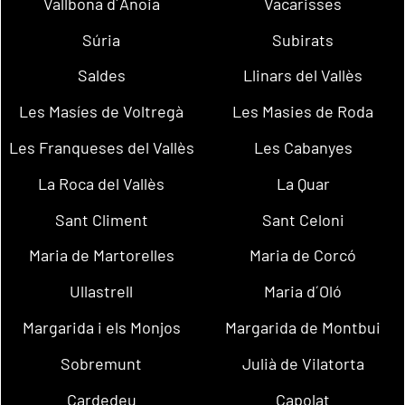
Vallbona d´Anoia
Vacarisses
Súria
Subirats
Saldes
Llinars del Vallès
Les Masíes de Voltregà
Les Masies de Roda
Les Franqueses del Vallès
Les Cabanyes
La Roca del Vallès
La Quar
Sant Climent
Sant Celoni
Maria de Martorelles
Maria de Corcó
Ullastrell
Maria d´Oló
Margarida i els Monjos
Margarida de Montbui
Sobremunt
Julià de Vilatorta
Cardedeu
Capolat