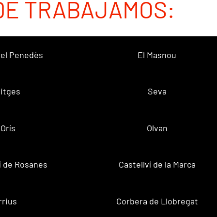
DE TRABAJAMOS:
 del Penedès
El Masnou
itges
Seva
Orís
Olvan
ví de Rosanes
Castellví de la Marca
rrius
Corbera de Llobregat