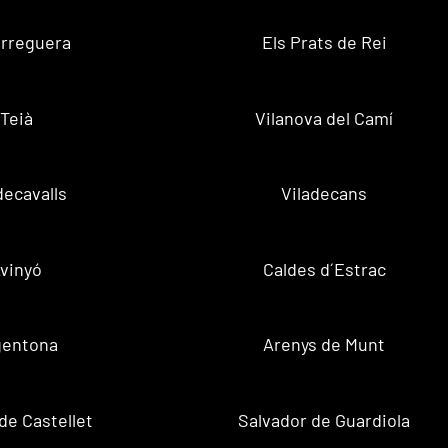
rreguera
Els Prats de Rei
Teià
Vilanova del Camí
decavalls
Viladecans
vinyó
Caldes d´Estrac
gentona
Arenys de Munt
de Castellet
Salvador de Guardiola