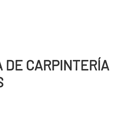
 DE CARPINTERÍ­A
S