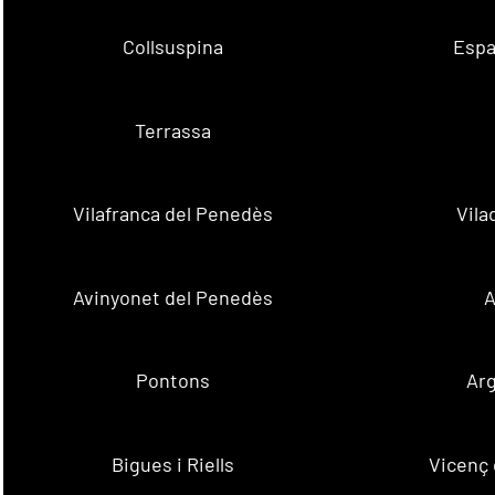
Collsuspina
Espa
Terrassa
Vilafranca del Penedès
Vila
Avinyonet del Penedès
A
Pontons
Ar
Bigues i Riells
Vicenç 