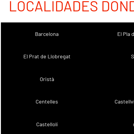
LOCALIDADES DON
Barcelona
El Pla
El Prat de Llobregat
S
Oristà
Centelles
Castell
Castellolí