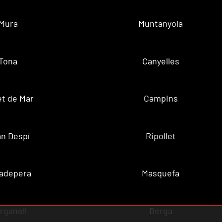
Mura
Muntanyola
Tona
Canyelles
t de Mar
Campins
n Despí
Ripollet
adepera
Masquefa
rganell
Berga