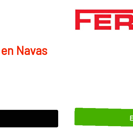
 en Navas
E