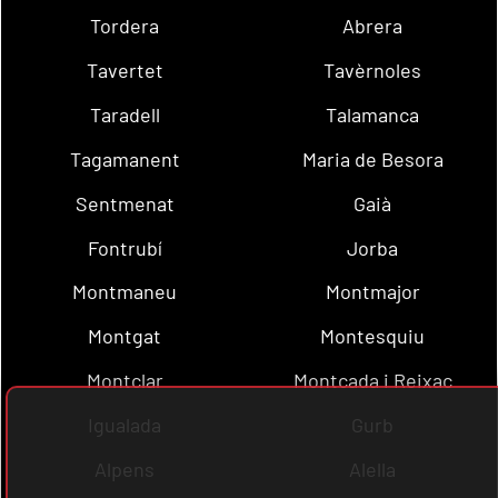
Tordera
Abrera
Tavertet
Tavèrnoles
Taradell
Talamanca
Tagamanent
Maria de Besora
Sentmenat
Gaià
Fontrubí
Jorba
Montmaneu
Montmajor
Montgat
Montesquiu
Montclar
Montcada i Reixac
Igualada
Gurb
Alpens
Alella