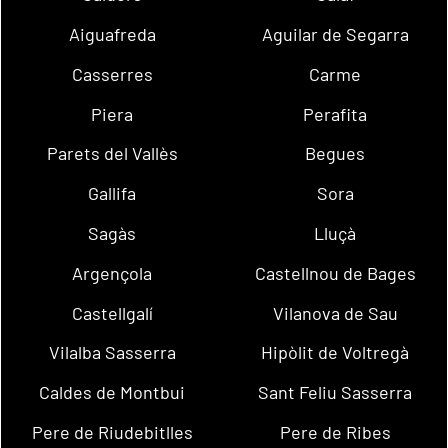
Aiguafreda
Aguilar de Segarra
Casserres
Carme
Piera
Perafita
Parets del Vallès
Begues
Gallifa
Sora
Sagàs
Lluçà
Argençola
Castellnou de Bages
Castellgalí
Vilanova de Sau
Vilalba Sasserra
Hipòlit de Voltregà
Caldes de Montbui
Sant Feliu Sasserra
Pere de Riudebitlles
Pere de Ribes