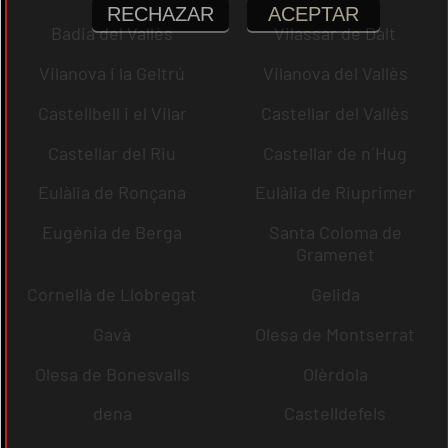
RECHAZAR
ACEPTAR
Badia del Vallès
Vilassar de Dalt
Vilanova i la Geltrú
Vilanova del Vallès
Castellbell i el Vilar
Castellar del Vallès
Castellar del Riu
Castellar de n´Hug
Eulàlia de Ronçana
Eulàlia de Riuprimer
Eugènia de Berga
Santa Coloma de
Gramenet
Cornellà de Llobregat
Gelida
Gavà
Olesa de Montserrat
Olesa de Bonesvalls
Olèrdola
dena
Castelldefels