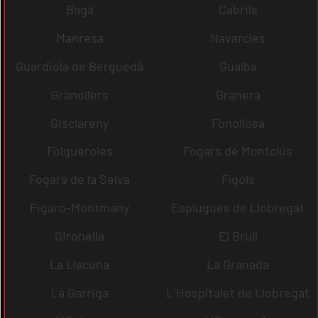
Bagà
Cabrils
Manresa
Navarcles
Guardiola de Berguedà
Gualba
Granollers
Granera
Gisclareny
Fonollosa
Folgueroles
Fogars de Montclús
Fogars de la Selva
Fígols
Figaró-Montmany
Esplugues de Llobregat
Gironella
El Brull
La Llacuna
La Granada
La Garriga
L´Hospitalet de Llobregat