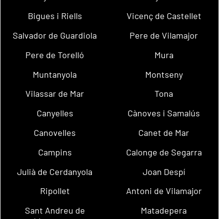
Bigues i Riells
Vicenç de Castellet
Salvador de Guardiola
Pere de Vilamajor
Pere de Torelló
Mura
Muntanyola
Montseny
Vilassar de Mar
Tona
Canyelles
Cànoves i Samalús
Canovelles
Canet de Mar
Campins
Calonge de Segarra
Julià de Cerdanyola
Joan Despí
Ripollet
Antoni de Vilamajor
Sant Andreu de
Matadepera