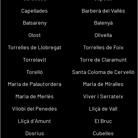
Capellades
Barberà del Vallès
Balsareny
Balenyà
Olost
Olivella
Torrelles de Llobregat
Torrelles de Foix
Torrelavit
Torre de Claramunt
Torelló
Santa Coloma de Cervelló
Maria de Palautordera
Maria de Miralles
Maria de Merlès
Viver i Serrateix
Vilobí del Penedès
Lliçà de Vall
Lliçà d´Amunt
El Bruc
Dosrius
Cubelles