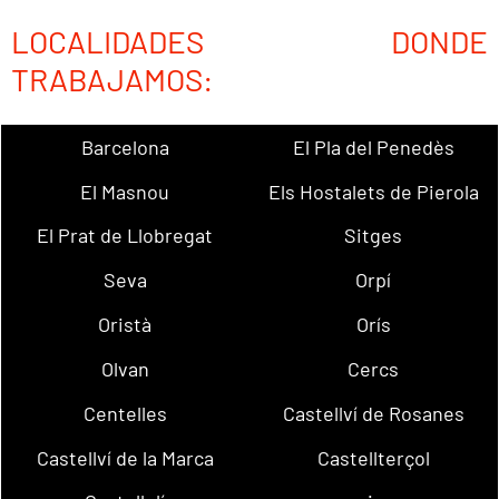
LOCALIDADES DONDE
TRABAJAMOS:
Barcelona
El Pla del Penedès
El Masnou
Els Hostalets de Pierola
El Prat de Llobregat
Sitges
Seva
Orpí
Oristà
Orís
Olvan
Cercs
Centelles
Castellví de Rosanes
Castellví de la Marca
Castellterçol