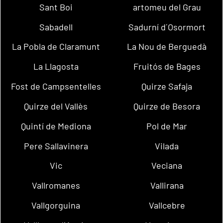
Sant Boi
artomeu del Grau
Sabadell
Sadurní d´Osormort
La Pobla de Claramunt
La Nou de Berguedà
La Llagosta
Fruitós de Bages
Fost de Campsentelles
Quirze Safaja
Quirze del Vallès
Quirze de Besora
Quintí de Mediona
Pol de Mar
Pere Sallavinera
Vilada
Vic
Veciana
Vallromanes
Vallirana
Vallgorguina
Vallcebre