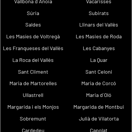
Vallbona d´Anoia
Vacarisses
Súria
Subirats
Saldes
Llinars del Vallès
Les Masíes de Voltregà
Les Masies de Roda
Les Franqueses del Vallès
Les Cabanyes
La Roca del Vallès
La Quar
Sant Climent
Sant Celoni
Maria de Martorelles
Maria de Corcó
Ullastrell
Maria d´Oló
Margarida i els Monjos
Margarida de Montbui
Sobremunt
Julià de Vilatorta
Cardedeu
Capolat