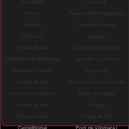
Castellcir
Cardona
Navas
Palau-solità i Plegamans
Palafolls
Pacs del Penedès
Rellinars
Rajadell
Premià de Dalt
Castellfullit del Boix
Castellfollit de Riubregós
Castellet i la Gornal
Castell de l´Areny
Puig-reig
Premià de Mar
Monistrol de Montserrat
Monistrol de Calders
Mollet del Vallès
Molins de Rei
Polinyà
Pobla de Lillet
Pineda de Mar
Castellbisbal
Pont de Vilomara i