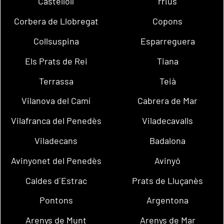
Castellolí
rrius
Corbera de Llobregat
Copons
Collsuspina
Esparreguera
Els Prats de Rei
Tiana
Terrassa
Teià
Vilanova del Camí
Cabrera de Mar
Vilafranca del Penedès
Viladecavalls
Viladecans
Badalona
Avinyonet del Penedès
Avinyó
Caldes d´Estrac
Prats de Lluçanès
Pontons
Argentona
Arenys de Munt
Arenys de Mar