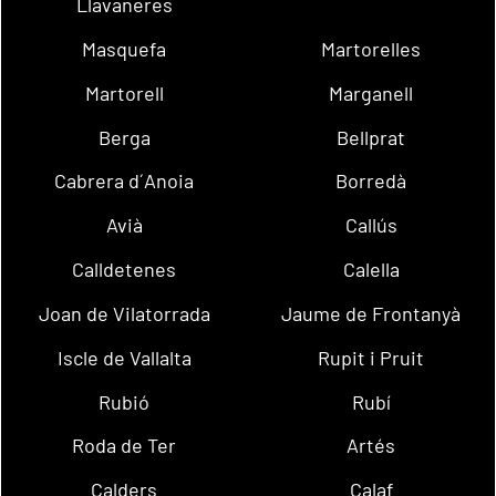
Llavaneres
Masquefa
Martorelles
Martorell
Marganell
Berga
Bellprat
Cabrera d´Anoia
Borredà
Avià
Callús
Calldetenes
Calella
Joan de Vilatorrada
Jaume de Frontanyà
Iscle de Vallalta
Rupit i Pruit
Rubió
Rubí
Roda de Ter
Artés
Calders
Calaf