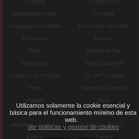
L´Estany
L´Espunyola
l´Ametlla del Vallès
Cervelló
Cerdanyola del Vallès
Montornès del Vallès
Montmeló
Manlleu
Malla
Malgrat de Mar
Santpedor
Santa Susanna
Perpètua de Mogoda
Fe del Penedès
Papiol
Palma de Cervelló
Pallejà
Moià
Utilizamos solamente la cookie esencial y
Mediona
Andreu de la Barca
básica para el funcionamiento mínimo de esta
web.
Agustí de Lluçanès
Adrià de Besòs
Ver políticas y gestión de cookies
Sallent
Mataró