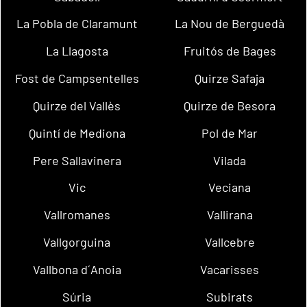
La Pobla de Claramunt
La Nou de Berguedà
La Llagosta
Fruitós de Bages
Fost de Campsentelles
Quirze Safaja
Quirze del Vallès
Quirze de Besora
Quintí de Mediona
Pol de Mar
Pere Sallavinera
Vilada
Vic
Veciana
Vallromanes
Vallirana
Vallgorguina
Vallcebre
Vallbona d´Anoia
Vacarisses
Súria
Subirats