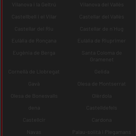
Vilanova i la Geltrú
Vilanova del Vallès
Castellbell i el Vilar
Castellar del Vallès
Castellar del Riu
Castellar de n´Hug
Eulàlia de Ronçana
Eulàlia de Riuprimer
Eugènia de Berga
Santa Coloma de
Gramenet
Cornellà de Llobregat
Gelida
Gavà
Olesa de Montserrat
Olesa de Bonesvalls
Olèrdola
dena
Castelldefels
Castellcir
Cardona
Navas
Palau-solità i Plegamans