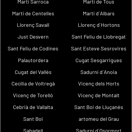
Martí Sarroca
Martí de Tous
Martí de Centelles
Martí d´Albars
Llorenç Savall
Llorenç d´Hortons
Just Desvern
Sant Feliu de Llobregat
Sant Feliu de Codines
Sant Esteve Sesrovires
Palautordera
Cugat Sesgarrigues
Cugat del Vallès
Sadurní d´Anoia
Cecília de Voltregà
Vicenç dels Horts
Vicenç de Torelló
Vicenç de Montalt
Cebrià de Vallalta
Sant Boi de Lluçanès
Sant Boi
artomeu del Grau
Sabadell
Sadurní d´Osormort