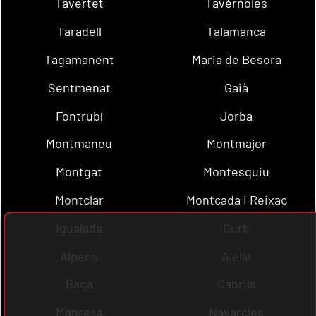
Tavertet
Tavèrnoles
Taradell
Talamanca
Tagamanent
Maria de Besora
Sentmenat
Gaià
Fontrubí
Jorba
Montmaneu
Montmajor
Montgat
Montesquiu
Montclar
Montcada i Reixac
Igualada
Gurb
Alpens
Alella
Bagà
Cabrils
Manresa
Navarcles