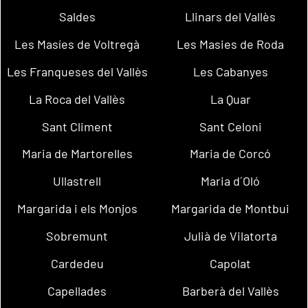
Saldes
Llinars del Vallès
Les Masíes de Voltregà
Les Masies de Roda
Les Franqueses del Vallès
Les Cabanyes
La Roca del Vallès
La Quar
Sant Climent
Sant Celoni
Maria de Martorelles
Maria de Corcó
Ullastrell
Maria d´Oló
Margarida i els Monjos
Margarida de Montbui
Sobremunt
Julià de Vilatorta
Cardedeu
Capolat
Capellades
Barberà del Vallès