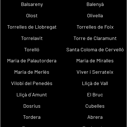
Balsareny
Balenyà
Olost
Olivella
Torrelles de Llobregat
Torrelles de Foix
Torrelavit
Torre de Claramunt
Torelló
Santa Coloma de Cervelló
Maria de Palautordera
Maria de Miralles
Maria de Merlès
Viver i Serrateix
Vilobí del Penedès
Lliçà de Vall
Lliçà d´Amunt
El Bruc
Dosrius
Cubelles
Tordera
Abrera