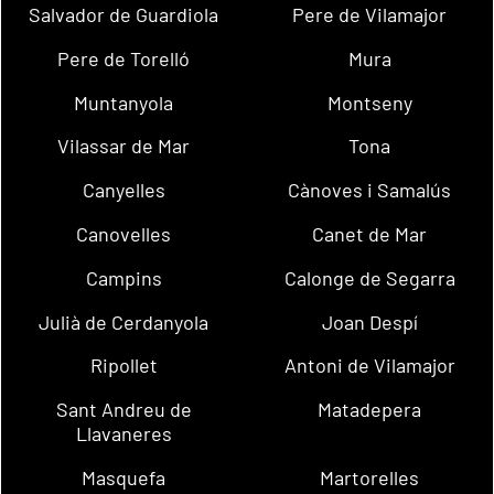
Salvador de Guardiola
Pere de Vilamajor
Pere de Torelló
Mura
Muntanyola
Montseny
Vilassar de Mar
Tona
Canyelles
Cànoves i Samalús
Canovelles
Canet de Mar
Campins
Calonge de Segarra
Julià de Cerdanyola
Joan Despí
Ripollet
Antoni de Vilamajor
Sant Andreu de
Matadepera
Llavaneres
Masquefa
Martorelles