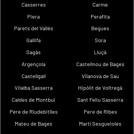
Casserres
Carme
Piera
Perafita
Parets del Vallès
Begues
Gallifa
Sora
Sagàs
Lluçà
Argençola
Castellnou de Bages
Castellgalí
Vilanova de Sau
Vilalba Sasserra
Hipòlit de Voltregà
Caldes de Montbui
Sant Feliu Sasserra
Pere de Riudebitlles
Pere de Ribes
Mateu de Bages
Martí Sesgueioles