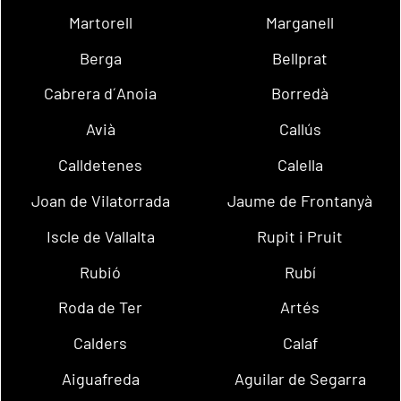
Martorell
Marganell
Berga
Bellprat
Cabrera d´Anoia
Borredà
Avià
Callús
Calldetenes
Calella
Joan de Vilatorrada
Jaume de Frontanyà
Iscle de Vallalta
Rupit i Pruit
Rubió
Rubí
Roda de Ter
Artés
Calders
Calaf
Aiguafreda
Aguilar de Segarra