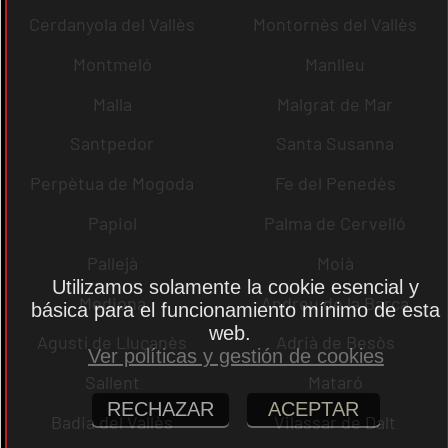
Cerdanyola del Vallès
Montornès del Vallès
Montmeló
Manlleu
Malla
Malgrat de Mar
Santpedor
Santa Susanna
Perpètua de Mogoda
Fe del Penedès
Papiol
Palma de Cervelló
Pallejà
Moià
Utilizamos solamente la cookie esencial y
Mediona
Andreu de la Barca
básica para el funcionamiento mínimo de esta
web.
Agustí de Lluçanès
Adrià de Besòs
Ver políticas y gestión de cookies
Sallent
Mataró
RECHAZAR
ACEPTAR
Badia del Vallès
Vilassar de Dalt