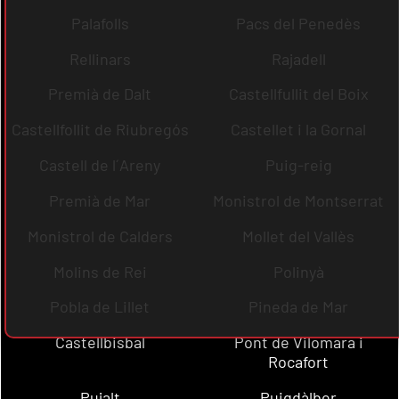
Palafolls
Pacs del Penedès
Rellinars
Rajadell
Premià de Dalt
Castellfullit del Boix
Castellfollit de Riubregós
Castellet i la Gornal
Castell de l´Areny
Puig-reig
Premià de Mar
Monistrol de Montserrat
Monistrol de Calders
Mollet del Vallès
Molins de Rei
Polinyà
Pobla de Lillet
Pineda de Mar
Castellbisbal
Pont de Vilomara i
Rocafort
Pujalt
Puigdàlber