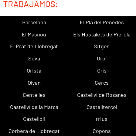
TRABAJAMOS:
Barcelona
El Pla del Penedès
El Masnou
Els Hostalets de Pierola
El Prat de Llobregat
Sitges
Seva
Orpí
Oristà
Orís
Olvan
Cercs
Centelles
Castellví de Rosanes
Castellví de la Marca
Castellterçol
Castellolí
rrius
Corbera de Llobregat
Copons