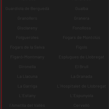
Guardiola de Berguedà
Gualba
Granollers
Granera
Gisclareny
Fonollosa
Folgueroles
Fogars de Montclús
Fogars de la Selva
Fígols
Figaró-Montmany
Esplugues de Llobregat
Gironella
El Brull
La Llacuna
La Granada
La Garriga
L´Hospitalet de Llobregat
L´Estany
L´Espunyola
l´Ametlla del Vallès
Cervelló