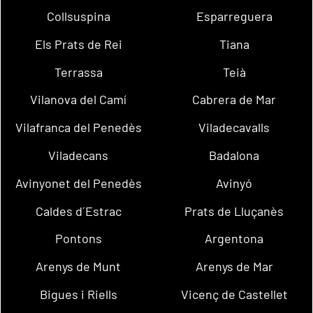
Collsuspina
Esparreguera
Els Prats de Rei
Tiana
Terrassa
Teià
Vilanova del Camí
Cabrera de Mar
Vilafranca del Penedès
Viladecavalls
Viladecans
Badalona
Avinyonet del Penedès
Avinyó
Caldes d´Estrac
Prats de Lluçanès
Pontons
Argentona
Arenys de Munt
Arenys de Mar
Bigues i Riells
Vicenç de Castellet