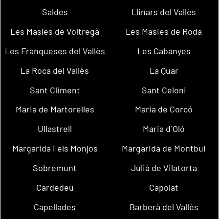
Saldes
Llinars del Vallès
Les Masíes de Voltregà
Les Masies de Roda
Les Franqueses del Vallès
Les Cabanyes
La Roca del Vallès
La Quar
Sant Climent
Sant Celoni
Maria de Martorelles
Maria de Corcó
Ullastrell
Maria d´Oló
Margarida i els Monjos
Margarida de Montbui
Sobremunt
Julià de Vilatorta
Cardedeu
Capolat
Capellades
Barberà del Vallès