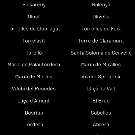
Balsareny
Balenyà
Olost
Olivella
Torrelles de Llobregat
Torrelles de Foix
Torrelavit
Torre de Claramunt
Torelló
Santa Coloma de Cervelló
Maria de Palautordera
Maria de Miralles
Maria de Merlès
Viver i Serrateix
Vilobí del Penedès
Lliçà de Vall
Lliçà d´Amunt
El Bruc
Dosrius
Cubelles
Tordera
Abrera