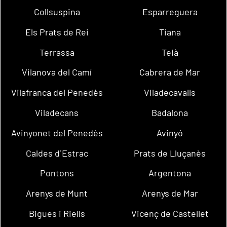
Collsuspina
Esparreguera
Els Prats de Rei
Tiana
Terrassa
Teià
Vilanova del Camí
Cabrera de Mar
Vilafranca del Penedès
Viladecavalls
Viladecans
Badalona
Avinyonet del Penedès
Avinyó
Caldes d´Estrac
Prats de Lluçanès
Pontons
Argentona
Arenys de Munt
Arenys de Mar
Bigues i Riells
Vicenç de Castellet