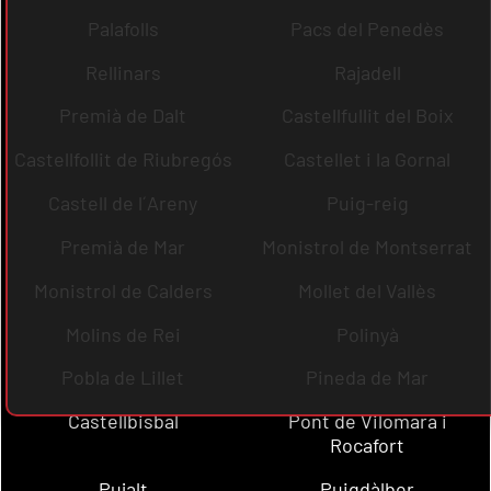
Palafolls
Pacs del Penedès
Rellinars
Rajadell
Premià de Dalt
Castellfullit del Boix
Castellfollit de Riubregós
Castellet i la Gornal
Castell de l´Areny
Puig-reig
Premià de Mar
Monistrol de Montserrat
Monistrol de Calders
Mollet del Vallès
Molins de Rei
Polinyà
Pobla de Lillet
Pineda de Mar
Castellbisbal
Pont de Vilomara i
Rocafort
Pujalt
Puigdàlber