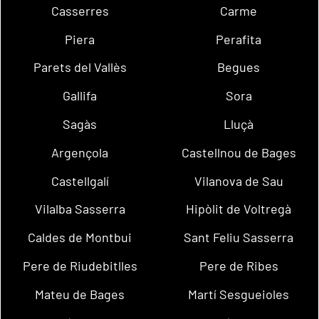
Casserres
Carme
Piera
Perafita
Parets del Vallès
Begues
Gallifa
Sora
Sagàs
Lluçà
Argençola
Castellnou de Bages
Castellgalí
Vilanova de Sau
Vilalba Sasserra
Hipòlit de Voltregà
Caldes de Montbui
Sant Feliu Sasserra
Pere de Riudebitlles
Pere de Ribes
Mateu de Bages
Martí Sesgueioles