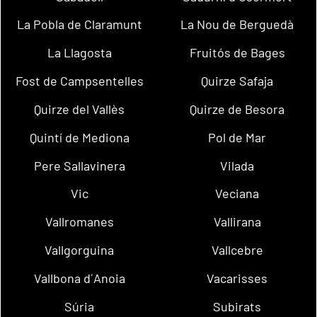
La Pobla de Claramunt
La Nou de Berguedà
La Llagosta
Fruitós de Bages
Fost de Campsentelles
Quirze Safaja
Quirze del Vallès
Quirze de Besora
Quintí de Mediona
Pol de Mar
Pere Sallavinera
Vilada
Vic
Veciana
Vallromanes
Vallirana
Vallgorguina
Vallcebre
Vallbona d´Anoia
Vacarisses
Súria
Subirats