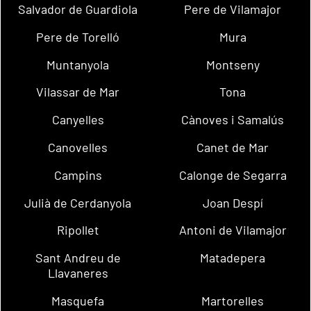
Salvador de Guardiola
Pere de Vilamajor
Pere de Torelló
Mura
Muntanyola
Montseny
Vilassar de Mar
Tona
Canyelles
Cànoves i Samalús
Canovelles
Canet de Mar
Campins
Calonge de Segarra
Julià de Cerdanyola
Joan Despí
Ripollet
Antoni de Vilamajor
Sant Andreu de
Matadepera
Llavaneres
Masquefa
Martorelles