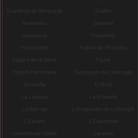
Guardiola de Berguedà
Gualba
Granollers
Granera
Gisclareny
Fonollosa
Folgueroles
Fogars de Montclús
Fogars de la Selva
Fígols
Figaró-Montmany
Esplugues de Llobregat
Gironella
El Brull
La Llacuna
La Granada
La Garriga
L´Hospitalet de Llobregat
L´Estany
L´Espunyola
l´Ametlla del Vallès
Cervelló