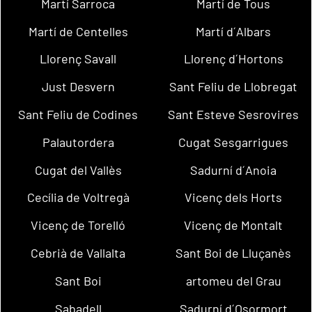
Martí Sarroca
Martí de Tous
Martí de Centelles
Martí d´Albars
Llorenç Savall
Llorenç d´Hortons
Just Desvern
Sant Feliu de Llobregat
Sant Feliu de Codines
Sant Esteve Sesrovires
Palautordera
Cugat Sesgarrigues
Cugat del Vallès
Sadurní d´Anoia
Cecília de Voltregà
Vicenç dels Horts
Vicenç de Torelló
Vicenç de Montalt
Cebrià de Vallalta
Sant Boi de Lluçanès
Sant Boi
artomeu del Grau
Sabadell
Sadurní d´Osormort