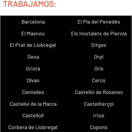
TRABAJAMOS:
Barcelona
El Pla del Penedès
El Masnou
Els Hostalets de Pierola
El Prat de Llobregat
Sitges
Seva
Orpí
Oristà
Orís
Olvan
Cercs
Centelles
Castellví de Rosanes
Castellví de la Marca
Castellterçol
Castellolí
rrius
Corbera de Llobregat
Copons