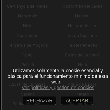
Cerdanyola del Vallès
Montornès del Vallès
Montmeló
Manlleu
Malla
Malgrat de Mar
Santpedor
Santa Susanna
Perpètua de Mogoda
Fe del Penedès
Papiol
Palma de Cervelló
Pallejà
Moià
Utilizamos solamente la cookie esencial y
Mediona
Andreu de la Barca
básica para el funcionamiento mínimo de esta
web.
Agustí de Lluçanès
Adrià de Besòs
Ver políticas y gestión de cookies
Sallent
Mataró
RECHAZAR
ACEPTAR
Badia del Vallès
Vilassar de Dalt