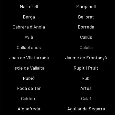
Martorell
Marganell
Berga
Bellprat
Cabrera d´Anoia
Borredà
Avià
Callús
Calldetenes
Calella
Joan de Vilatorrada
Jaume de Frontanyà
Iscle de Vallalta
Rupit i Pruit
Rubió
Rubí
Roda de Ter
Artés
Calders
Calaf
Aiguafreda
Aguilar de Segarra