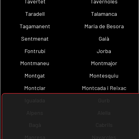
Tavertet
Tavèrnoles
Taradell
Talamanca
Tagamanent
Maria de Besora
Sentmenat
Gaià
Fontrubí
Jorba
Montmaneu
Montmajor
Montgat
Montesquiu
Montclar
Montcada i Reixac
Igualada
Gurb
Alpens
Alella
Bagà
Cabrils
Manresa
Navarcles