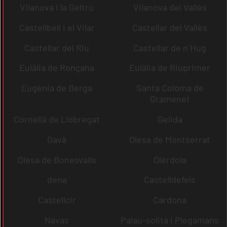
Vilanova i la Geltrú
Vilanova del Vallès
Castellbell i el Vilar
Castellar del Vallès
Castellar del Riu
Castellar de n´Hug
Eulàlia de Ronçana
Eulàlia de Riuprimer
Eugènia de Berga
Santa Coloma de
Gramenet
Cornellà de Llobregat
Gelida
Gavà
Olesa de Montserrat
Olesa de Bonesvalls
Olèrdola
dena
Castelldefels
Castellcir
Cardona
Navas
Palau-solità i Plegamans