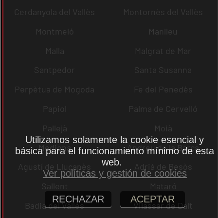
Cerdanyola del Vallès
Montornès del Vallès
Montmeló
Manlleu
Malla
Malgrat de Mar
Santpedor
Santa Susanna
Perpètua de Mogoda
Fe del Penedès
Papiol
Palma de Cervelló
Pallejà
Moià
Utilizamos solamente la cookie esencial y
Mediona
Andreu de la Barca
básica para el funcionamiento mínimo de esta
web.
Agustí de Lluçanès
Adrià de Besòs
Ver políticas y gestión de cookies
Sallent
Mataró
RECHAZAR
ACEPTAR
Badia del Vallès
Vilassar de Dalt