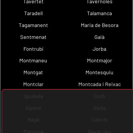
Tavertet
Tavèrnoles
Taradell
Talamanca
Tagamanent
Maria de Besora
Sentmenat
Gaià
Fontrubí
Jorba
Montmaneu
Montmajor
Montgat
Montesquiu
Montclar
Montcada i Reixac
Igualada
Gurb
Alpens
Alella
Bagà
Cabrils
Manresa
Navarcles