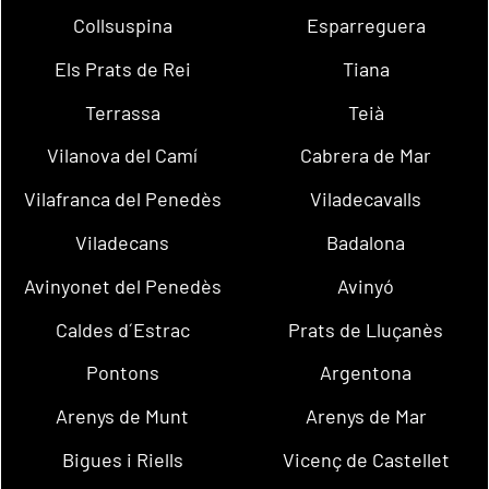
Collsuspina
Esparreguera
Els Prats de Rei
Tiana
Terrassa
Teià
Vilanova del Camí
Cabrera de Mar
Vilafranca del Penedès
Viladecavalls
Viladecans
Badalona
Avinyonet del Penedès
Avinyó
Caldes d´Estrac
Prats de Lluçanès
Pontons
Argentona
Arenys de Munt
Arenys de Mar
Bigues i Riells
Vicenç de Castellet