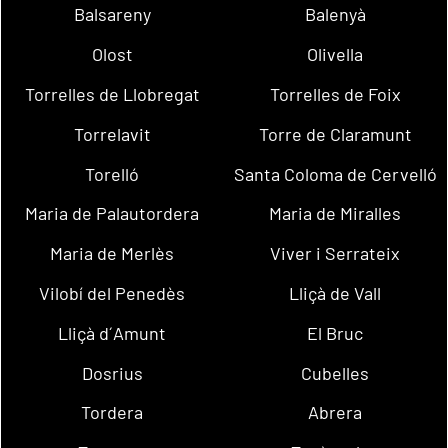
Balsareny
Balenyà
Olost
Olivella
Torrelles de Llobregat
Torrelles de Foix
Torrelavit
Torre de Claramunt
Torelló
Santa Coloma de Cervelló
Maria de Palautordera
Maria de Miralles
Maria de Merlès
Viver i Serrateix
Vilobí del Penedès
Lliçà de Vall
Lliçà d´Amunt
El Bruc
Dosrius
Cubelles
Tordera
Abrera