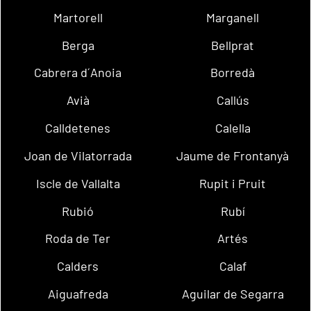
Martorell
Marganell
Berga
Bellprat
Cabrera d´Anoia
Borredà
Avià
Callús
Calldetenes
Calella
Joan de Vilatorrada
Jaume de Frontanyà
Iscle de Vallalta
Rupit i Pruit
Rubió
Rubí
Roda de Ter
Artés
Calders
Calaf
Aiguafreda
Aguilar de Segarra