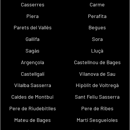
Casserres
Carme
Piera
Perafita
Parets del Vallès
Begues
Gallifa
Sora
Sagàs
Lluçà
Argençola
Castellnou de Bages
Castellgalí
Vilanova de Sau
Vilalba Sasserra
Hipòlit de Voltregà
Caldes de Montbui
Sant Feliu Sasserra
Pere de Riudebitlles
Pere de Ribes
Mateu de Bages
Martí Sesgueioles