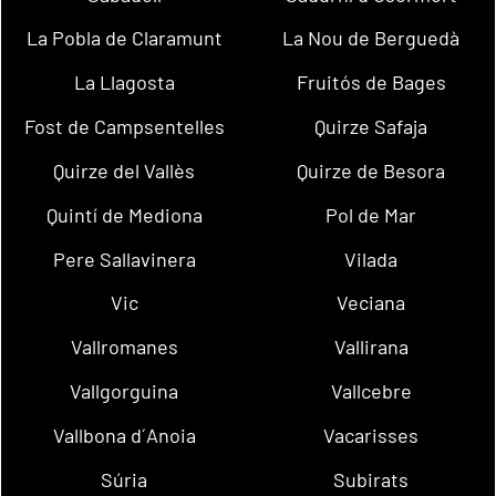
La Pobla de Claramunt
La Nou de Berguedà
La Llagosta
Fruitós de Bages
Fost de Campsentelles
Quirze Safaja
Quirze del Vallès
Quirze de Besora
Quintí de Mediona
Pol de Mar
Pere Sallavinera
Vilada
Vic
Veciana
Vallromanes
Vallirana
Vallgorguina
Vallcebre
Vallbona d´Anoia
Vacarisses
Súria
Subirats