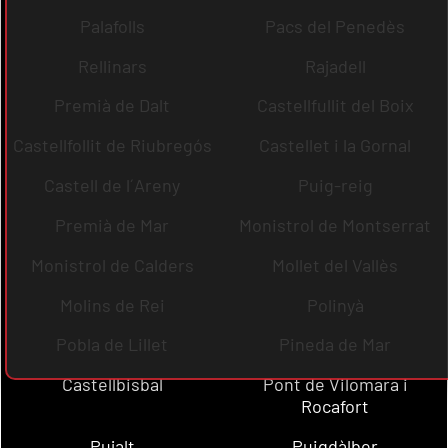
Palafolls
Pacs del Penedès
Rellinars
Rajadell
Premià de Dalt
Castellfullit del Boix
Castellfollit de Riubregós
Castellet i la Gornal
Castell de l´Areny
Puig-reig
Premià de Mar
Monistrol de Montserrat
Monistrol de Calders
Mollet del Vallès
Molins de Rei
Polinyà
Pobla de Lillet
Pineda de Mar
Castellbisbal
Pont de Vilomara i
Rocafort
Pujalt
Puigdàlber