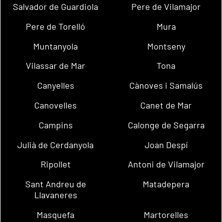
Salvador de Guardiola
Pere de Vilamajor
Pere de Torelló
Mura
Muntanyola
Montseny
Vilassar de Mar
Tona
Canyelles
Cànoves i Samalús
Canovelles
Canet de Mar
Campins
Calonge de Segarra
Julià de Cerdanyola
Joan Despí
Ripollet
Antoni de Vilamajor
Sant Andreu de
Matadepera
Llavaneres
Masquefa
Martorelles