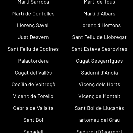
Martí Sarroca
Martí de Tous
Martí de Centelles
Martí d´Albars
Llorenç Savall
Llorenç d´Hortons
Just Desvern
Sant Feliu de Llobregat
Sant Feliu de Codines
Sant Esteve Sesrovires
Palautordera
Cugat Sesgarrigues
Cugat del Vallès
Sadurní d´Anoia
Cecília de Voltregà
Vicenç dels Horts
Vicenç de Torelló
Vicenç de Montalt
Cebrià de Vallalta
Sant Boi de Lluçanès
Sant Boi
artomeu del Grau
Sabadell
Sadurní d´Osormort