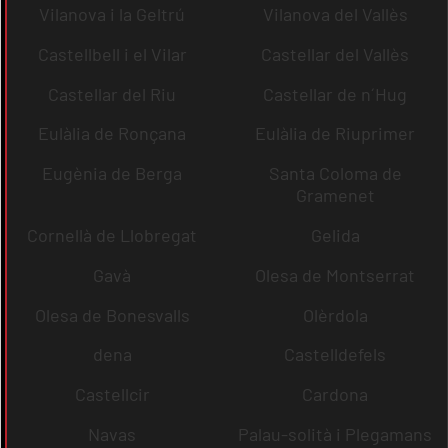
Vilanova i la Geltrú
Vilanova del Vallès
Castellbell i el Vilar
Castellar del Vallès
Castellar del Riu
Castellar de n´Hug
Eulàlia de Ronçana
Eulàlia de Riuprimer
Eugènia de Berga
Santa Coloma de
Gramenet
Cornellà de Llobregat
Gelida
Gavà
Olesa de Montserrat
Olesa de Bonesvalls
Olèrdola
dena
Castelldefels
Castellcir
Cardona
Navas
Palau-solità i Plegamans