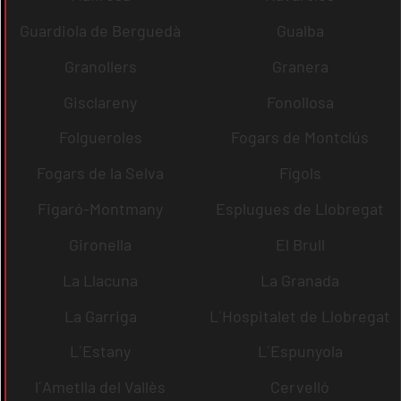
Guardiola de Berguedà
Gualba
Granollers
Granera
Gisclareny
Fonollosa
Folgueroles
Fogars de Montclús
Fogars de la Selva
Fígols
Figaró-Montmany
Esplugues de Llobregat
Gironella
El Brull
La Llacuna
La Granada
La Garriga
L´Hospitalet de Llobregat
L´Estany
L´Espunyola
l´Ametlla del Vallès
Cervelló