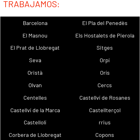
TRABAJAMOS:
Barcelona
El Pla del Penedès
El Masnou
Els Hostalets de Pierola
El Prat de Llobregat
Sitges
Seva
Orpí
Oristà
Orís
Olvan
Cercs
Centelles
Castellví de Rosanes
Castellví de la Marca
Castellterçol
Castellolí
rrius
Corbera de Llobregat
Copons