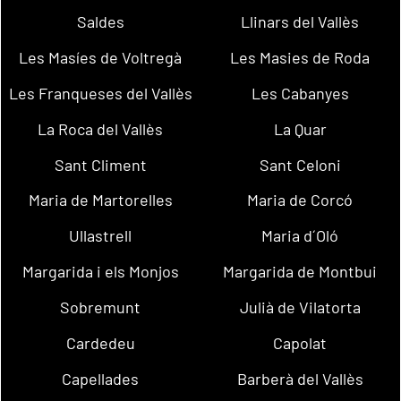
Saldes
Llinars del Vallès
Les Masíes de Voltregà
Les Masies de Roda
Les Franqueses del Vallès
Les Cabanyes
La Roca del Vallès
La Quar
Sant Climent
Sant Celoni
Maria de Martorelles
Maria de Corcó
Ullastrell
Maria d´Oló
Margarida i els Monjos
Margarida de Montbui
Sobremunt
Julià de Vilatorta
Cardedeu
Capolat
Capellades
Barberà del Vallès