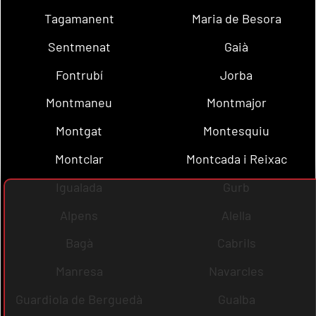
Tagamanent
Maria de Besora
Sentmenat
Gaià
Fontrubí
Jorba
Montmaneu
Montmajor
Montgat
Montesquiu
Montclar
Montcada i Reixac
Igualada
Gurb
Alpens
Alella
Bagà
Cabrils
Manresa
Navarcles
Guardiola de Berguedà
Gualba