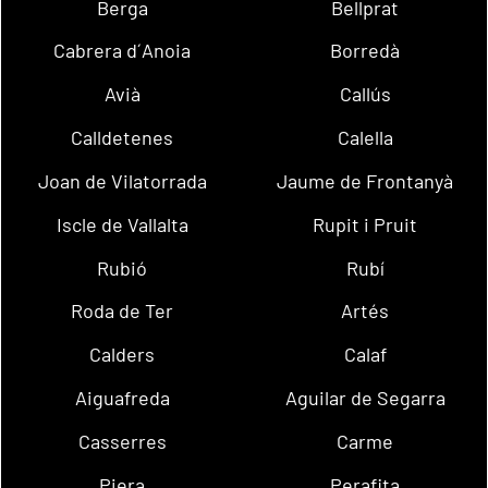
Berga
Bellprat
Cabrera d´Anoia
Borredà
Avià
Callús
Calldetenes
Calella
Joan de Vilatorrada
Jaume de Frontanyà
Iscle de Vallalta
Rupit i Pruit
Rubió
Rubí
Roda de Ter
Artés
Calders
Calaf
Aiguafreda
Aguilar de Segarra
Casserres
Carme
Piera
Perafita