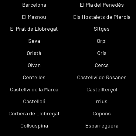
Barcelona
El Pla del Penedès
El Masnou
Els Hostalets de Pierola
El Prat de Llobregat
Sitges
Seva
Orpí
Oristà
Orís
Olvan
Cercs
Centelles
Castellví de Rosanes
Castellví de la Marca
Castellterçol
Castellolí
rrius
Corbera de Llobregat
Copons
Collsuspina
Esparreguera