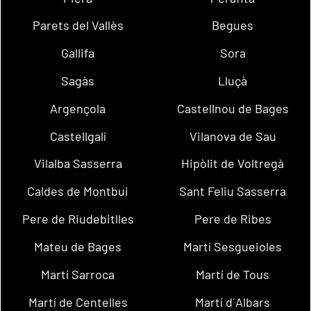
Parets del Vallès
Begues
Gallifa
Sora
Sagàs
Lluçà
Argençola
Castellnou de Bages
Castellgalí
Vilanova de Sau
Vilalba Sasserra
Hipòlit de Voltregà
Caldes de Montbui
Sant Feliu Sasserra
Pere de Riudebitlles
Pere de Ribes
Mateu de Bages
Martí Sesgueioles
Martí Sarroca
Martí de Tous
Martí de Centelles
Martí d´Albars