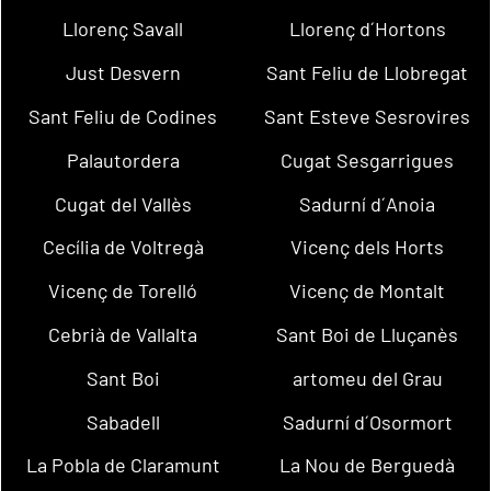
Llorenç Savall
Llorenç d´Hortons
Just Desvern
Sant Feliu de Llobregat
Sant Feliu de Codines
Sant Esteve Sesrovires
Palautordera
Cugat Sesgarrigues
Cugat del Vallès
Sadurní d´Anoia
Cecília de Voltregà
Vicenç dels Horts
Vicenç de Torelló
Vicenç de Montalt
Cebrià de Vallalta
Sant Boi de Lluçanès
Sant Boi
artomeu del Grau
Sabadell
Sadurní d´Osormort
La Pobla de Claramunt
La Nou de Berguedà