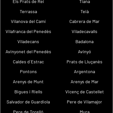
Els Prats de Rei
Tiana
Terrassa
Teià
Vilanova del Camí
Cabrera de Mar
Vilafranca del Penedès
Viladecavalls
Viladecans
Badalona
Avinyonet del Penedès
Avinyó
Caldes d´Estrac
Prats de Lluçanès
Pontons
Argentona
Arenys de Munt
Arenys de Mar
Bigues i Riells
Vicenç de Castellet
Salvador de Guardiola
Pere de Vilamajor
Pere de Torelló
Mura