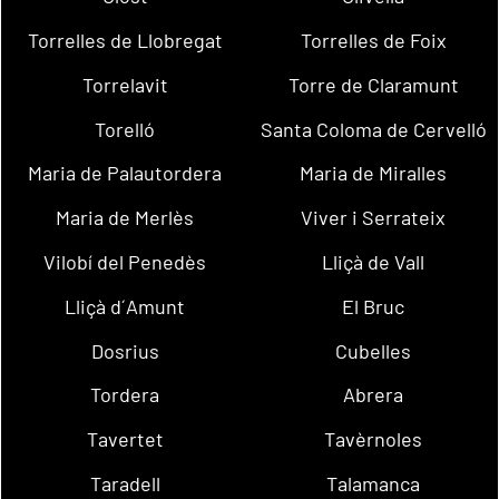
Torrelles de Llobregat
Torrelles de Foix
Torrelavit
Torre de Claramunt
Torelló
Santa Coloma de Cervelló
Maria de Palautordera
Maria de Miralles
Maria de Merlès
Viver i Serrateix
Vilobí del Penedès
Lliçà de Vall
Lliçà d´Amunt
El Bruc
Dosrius
Cubelles
Tordera
Abrera
Tavertet
Tavèrnoles
Taradell
Talamanca