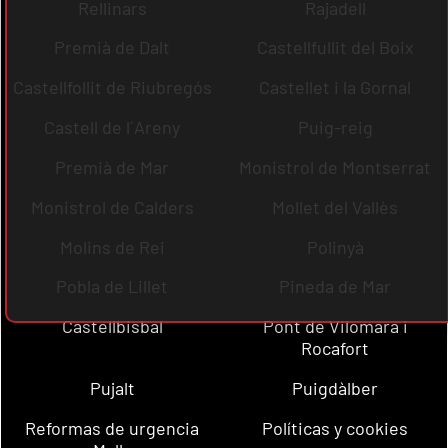
Rellinars
Rajadell
Premià de Dalt
Castellfullit del Boix
Castellfollit de Riubregós
Castellet i la Gornal
Castell de l´Areny
Puig-reig
Premià de Mar
Monistrol de Montserrat
Monistrol de Calders
Mollet del Vallès
Molins de Rei
Polinyà
Pobla de Lillet
Pineda de Mar
Castellbisbal
Pont de Vilomara i
Rocafort
Pujalt
Puigdàlber
Reformas de urgencia
Políticas y cookies