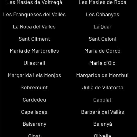
Les Masíes de Voltregà
Les Masies de Roda
Les Franqueses del Vallès
Les Cabanyes
La Roca del Vallès
La Quar
Sant Climent
Sant Celoni
Maria de Martorelles
Maria de Corcó
Ullastrell
Maria d´Oló
Margarida i els Monjos
Margarida de Montbui
Sobremunt
Julià de Vilatorta
Cardedeu
Capolat
Capellades
Barberà del Vallès
Balsareny
Balenyà
Olost
Olivella