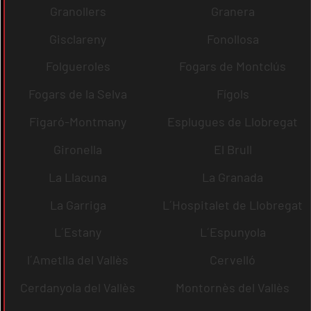
Granollers
Granera
Gisclareny
Fonollosa
Folgueroles
Fogars de Montclús
Fogars de la Selva
Fígols
Figaró-Montmany
Esplugues de Llobregat
Gironella
El Brull
La Llacuna
La Granada
La Garriga
L´Hospitalet de Llobregat
L´Estany
L´Espunyola
l´Ametlla del Vallès
Cervelló
Cerdanyola del Vallès
Montornès del Vallès