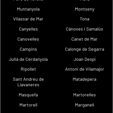
Muntanyola
Montseny
Vilassar de Mar
Tona
Canyelles
Cànoves i Samalús
Canovelles
Canet de Mar
Campins
Calonge de Segarra
Julià de Cerdanyola
Joan Despí
Ripollet
Antoni de Vilamajor
Sant Andreu de
Matadepera
Llavaneres
Masquefa
Martorelles
Martorell
Marganell