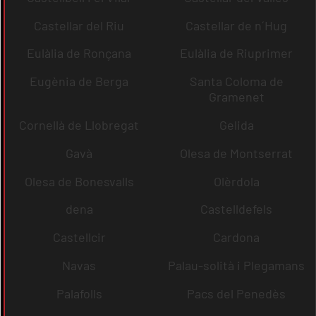
Castellar del Riu
Castellar de n´Hug
Eulàlia de Ronçana
Eulàlia de Riuprimer
Eugènia de Berga
Santa Coloma de
Gramenet
Cornellà de Llobregat
Gelida
Gavà
Olesa de Montserrat
Olesa de Bonesvalls
Olèrdola
dena
Castelldefels
Castellcir
Cardona
Navas
Palau-solità i Plegamans
Palafolls
Pacs del Penedès