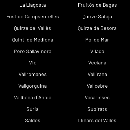
La Llagosta
Fruitós de Bages
Fost de Campsentelles
Quirze Safaja
Quirze del Vallès
Quirze de Besora
Quintí de Mediona
Pol de Mar
Pere Sallavinera
Vilada
Vic
Veciana
Vallromanes
Vallirana
Vallgorguina
Vallcebre
Vallbona d´Anoia
Vacarisses
Súria
Subirats
Saldes
Llinars del Vallès