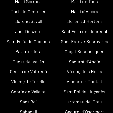
Martí Sarroca
Martí de Tous
Martí de Centelles
Martí d´Albars
Llorenç Savall
Llorenç d´Hortons
Just Desvern
Sant Feliu de Llobregat
Sant Feliu de Codines
Sant Esteve Sesrovires
Palautordera
Cugat Sesgarrigues
Cugat del Vallès
Sadurní d´Anoia
Cecília de Voltregà
Vicenç dels Horts
Vicenç de Torelló
Vicenç de Montalt
Cebrià de Vallalta
Sant Boi de Lluçanès
Sant Boi
artomeu del Grau
Sabadell
Sadurní d´Osormort