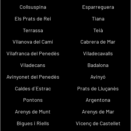
Collsuspina
Esparreguera
Els Prats de Rei
Tiana
Terrassa
Teià
Vilanova del Camí
Cabrera de Mar
Vilafranca del Penedès
Viladecavalls
Viladecans
Badalona
Avinyonet del Penedès
Avinyó
Caldes d´Estrac
Prats de Lluçanès
Pontons
Argentona
Arenys de Munt
Arenys de Mar
Bigues i Riells
Vicenç de Castellet