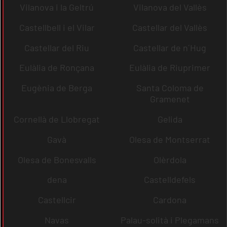
Vilanova i la Geltrú
Vilanova del Vallès
Castellbell i el Vilar
Castellar del Vallès
Castellar del Riu
Castellar de n´Hug
Eulàlia de Ronçana
Eulàlia de Riuprimer
Eugènia de Berga
Santa Coloma de
Gramenet
Cornellà de Llobregat
Gelida
Gavà
Olesa de Montserrat
Olesa de Bonesvalls
Olèrdola
dena
Castelldefels
Castellcir
Cardona
Navas
Palau-solità i Plegamans