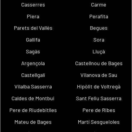
Casserres
Carme
Piera
Perafita
Parets del Vallès
Begues
Gallifa
Sora
Sagàs
Lluçà
Argençola
Castellnou de Bages
Castellgalí
Vilanova de Sau
Vilalba Sasserra
Hipòlit de Voltregà
Caldes de Montbui
Sant Feliu Sasserra
Pere de Riudebitlles
Pere de Ribes
Mateu de Bages
Martí Sesgueioles