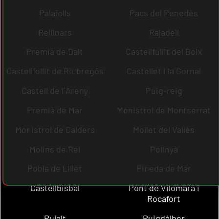
Palafolls
Pacs del Penedès
Rellinars
Rajadell
Premià de Dalt
Castellfullit del Boix
Castellfollit de Riubregós
Castellet i la Gornal
Castell de l´Areny
Puig-reig
Premià de Mar
Monistrol de Montserrat
Monistrol de Calders
Mollet del Vallès
Molins de Rei
Polinyà
Pobla de Lillet
Pineda de Mar
Castellbisbal
Pont de Vilomara i
Rocafort
Pujalt
Puigdàlber