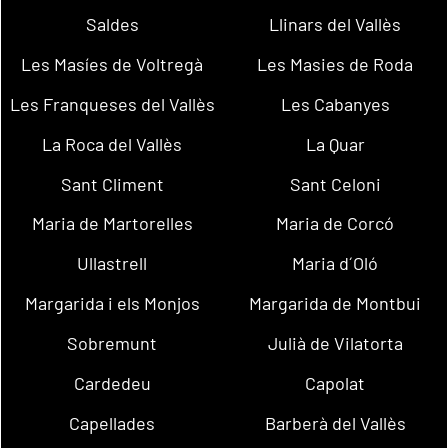
Saldes
Llinars del Vallès
Les Masíes de Voltregà
Les Masies de Roda
Les Franqueses del Vallès
Les Cabanyes
La Roca del Vallès
La Quar
Sant Climent
Sant Celoni
Maria de Martorelles
Maria de Corcó
Ullastrell
Maria d´Oló
Margarida i els Monjos
Margarida de Montbui
Sobremunt
Julià de Vilatorta
Cardedeu
Capolat
Capellades
Barberà del Vallès