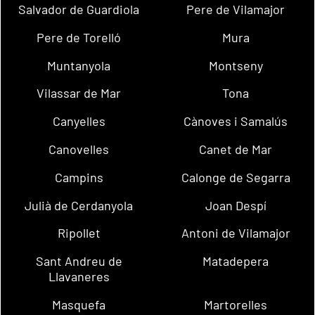
Salvador de Guardiola
Pere de Vilamajor
Pere de Torelló
Mura
Muntanyola
Montseny
Vilassar de Mar
Tona
Canyelles
Cànoves i Samalús
Canovelles
Canet de Mar
Campins
Calonge de Segarra
Julià de Cerdanyola
Joan Despí
Ripollet
Antoni de Vilamajor
Sant Andreu de
Matadepera
Llavaneres
Masquefa
Martorelles