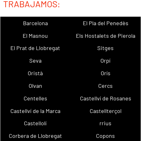
TRABAJAMOS:
Barcelona
El Pla del Penedès
El Masnou
Els Hostalets de Pierola
El Prat de Llobregat
Sitges
Seva
Orpí
Oristà
Orís
Olvan
Cercs
Centelles
Castellví de Rosanes
Castellví de la Marca
Castellterçol
Castellolí
rrius
Corbera de Llobregat
Copons