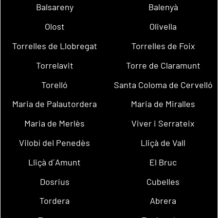
Balsareny
Balenyà
Olost
Olivella
Torrelles de Llobregat
Torrelles de Foix
Torrelavit
Torre de Claramunt
Torelló
Santa Coloma de Cervelló
Maria de Palautordera
Maria de Miralles
Maria de Merlès
Viver i Serrateix
Vilobí del Penedès
Lliçà de Vall
Lliçà d´Amunt
El Bruc
Dosrius
Cubelles
Tordera
Abrera