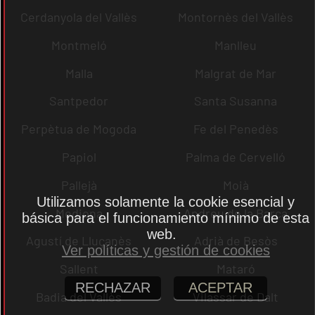
Cerdanyola del Vallès
Montornès del Vallès
Montmeló
Manlleu
Malla
Malgrat de Mar
Santpedor
Santa Susanna
Perpètua de Mogoda
Fe del Penedès
Papiol
Palma de Cervelló
Pallejà
Moià
Utilizamos solamente la cookie esencial y
Mediona
Andreu de la Barca
básica para el funcionamiento mínimo de esta
web.
Agustí de Lluçanès
Adrià de Besòs
Ver políticas y gestión de cookies
Sallent
Mataró
RECHAZAR
ACEPTAR
Badia del Vallès
Vilassar de Dalt