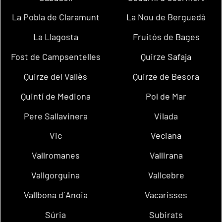
La Pobla de Claramunt
La Nou de Berguedà
La Llagosta
Fruitós de Bages
Fost de Campsentelles
Quirze Safaja
Quirze del Vallès
Quirze de Besora
Quintí de Mediona
Pol de Mar
Pere Sallavinera
Vilada
Vic
Veciana
Vallromanes
Vallirana
Vallgorguina
Vallcebre
Vallbona d´Anoia
Vacarisses
Súria
Subirats