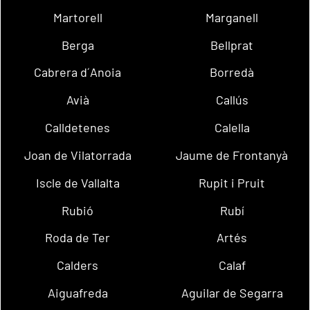
Martorell
Marganell
Berga
Bellprat
Cabrera d´Anoia
Borredà
Avià
Callús
Calldetenes
Calella
Joan de Vilatorrada
Jaume de Frontanyà
Iscle de Vallalta
Rupit i Pruit
Rubió
Rubí
Roda de Ter
Artés
Calders
Calaf
Aiguafreda
Aguilar de Segarra