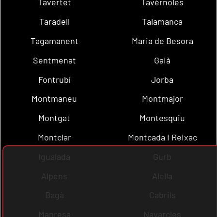
Tavertet
Tavèrnoles
Taradell
Talamanca
Tagamanent
Maria de Besora
Sentmenat
Gaià
Fontrubí
Jorba
Montmaneu
Montmajor
Montgat
Montesquiu
Montclar
Montcada i Reixac
Igualada
Gurb
Alpens
Alella
Bagà
Cabrils
Manresa
Navarcles