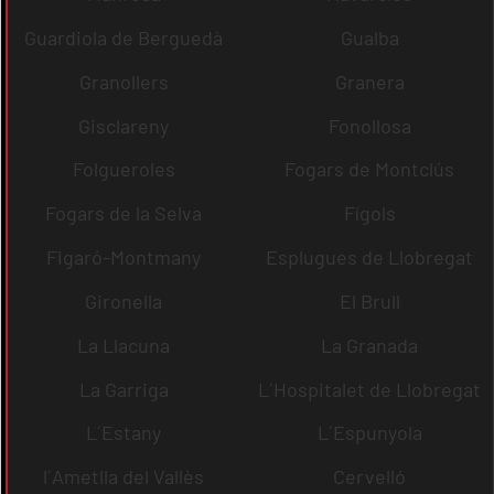
Guardiola de Berguedà
Gualba
Granollers
Granera
Gisclareny
Fonollosa
Folgueroles
Fogars de Montclús
Fogars de la Selva
Fígols
Figaró-Montmany
Esplugues de Llobregat
Gironella
El Brull
La Llacuna
La Granada
La Garriga
L´Hospitalet de Llobregat
L´Estany
L´Espunyola
l´Ametlla del Vallès
Cervelló