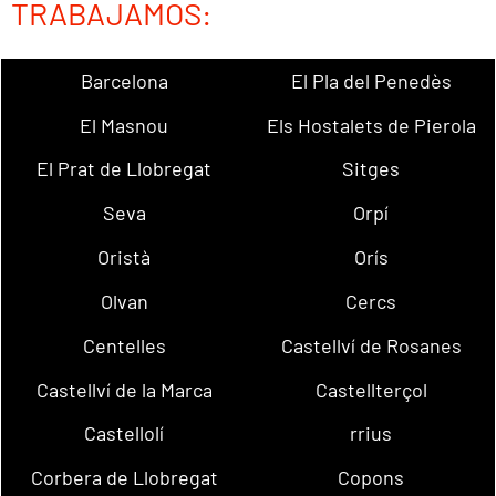
TRABAJAMOS:
Barcelona
El Pla del Penedès
El Masnou
Els Hostalets de Pierola
El Prat de Llobregat
Sitges
Seva
Orpí
Oristà
Orís
Olvan
Cercs
Centelles
Castellví de Rosanes
Castellví de la Marca
Castellterçol
Castellolí
rrius
Corbera de Llobregat
Copons