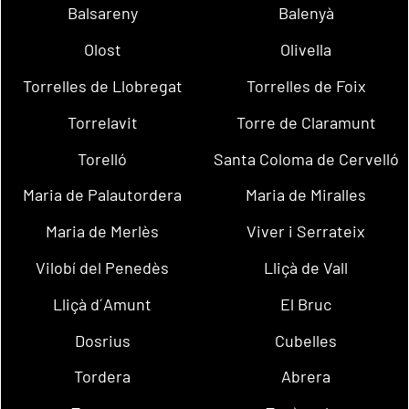
Balsareny
Balenyà
Olost
Olivella
Torrelles de Llobregat
Torrelles de Foix
Torrelavit
Torre de Claramunt
Torelló
Santa Coloma de Cervelló
Maria de Palautordera
Maria de Miralles
Maria de Merlès
Viver i Serrateix
Vilobí del Penedès
Lliçà de Vall
Lliçà d´Amunt
El Bruc
Dosrius
Cubelles
Tordera
Abrera