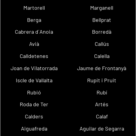
Martorell
Marganell
Berga
Bellprat
Cabrera d´Anoia
Borredà
Avià
Callús
Calldetenes
Calella
Joan de Vilatorrada
Jaume de Frontanyà
Iscle de Vallalta
Rupit i Pruit
Rubió
Rubí
Roda de Ter
Artés
Calders
Calaf
Aiguafreda
Aguilar de Segarra