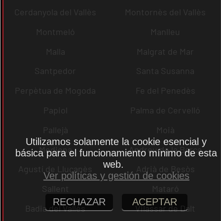
Cerdanyola del Vallès
Montornès del Vallès
Montmeló
Manlleu
Malla
Malgrat de Mar
Santpedor
Santa Susanna
Perpètua de Mogoda
Fe del Penedès
Papiol
Palma de Cervelló
Pallejà
Moià
Utilizamos solamente la cookie esencial y
Mediona
Andreu de la Barca
básica para el funcionamiento mínimo de esta
web.
Agustí de Lluçanès
Adrià de Besòs
Ver políticas y gestión de cookies
Sallent
Mataró
RECHAZAR
ACEPTAR
Badia del Vallès
Vilassar de Dalt