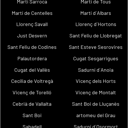
Martí Sarroca
Martí de Tous
Martí de Centelles
Martí d´Albars
Llorenç Savall
Llorenç d´Hortons
Just Desvern
Sant Feliu de Llobregat
Sant Feliu de Codines
Sant Esteve Sesrovires
Palautordera
Cugat Sesgarrigues
Cugat del Vallès
Sadurní d´Anoia
Cecília de Voltregà
Vicenç dels Horts
Vicenç de Torelló
Vicenç de Montalt
Cebrià de Vallalta
Sant Boi de Lluçanès
Sant Boi
artomeu del Grau
Sabadell
Sadurní d´Osormort