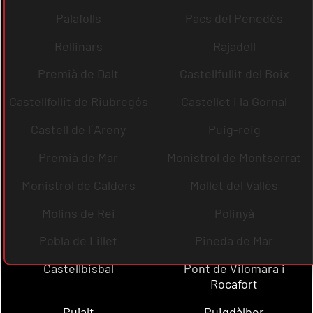
Palafolls
Pacs del Penedès
Rellinars
Rajadell
Premià de Dalt
Castellfullit del Boix
Castellfollit de Riubregós
Castellet i la Gornal
Castell de l´Areny
Puig-reig
Premià de Mar
Monistrol de Montserrat
Monistrol de Calders
Mollet del Vallès
Molins de Rei
Polinyà
Pobla de Lillet
Pineda de Mar
Castellbisbal
Pont de Vilomara i
Rocafort
Pujalt
Puigdàlber