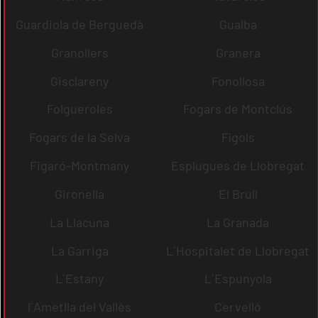
Guardiola de Berguedà
Gualba
Granollers
Granera
Gisclareny
Fonollosa
Folgueroles
Fogars de Montclús
Fogars de la Selva
Fígols
Figaró-Montmany
Esplugues de Llobregat
Gironella
El Brull
La Llacuna
La Granada
La Garriga
L´Hospitalet de Llobregat
L´Estany
L´Espunyola
l´Ametlla del Vallès
Cervelló