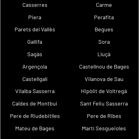
Casserres
Carme
Piera
Perafita
Parets del Vallès
Begues
Gallifa
Sora
Sagàs
Lluçà
Argençola
Castellnou de Bages
Castellgalí
Vilanova de Sau
Vilalba Sasserra
Hipòlit de Voltregà
Caldes de Montbui
Sant Feliu Sasserra
Pere de Riudebitlles
Pere de Ribes
Mateu de Bages
Martí Sesgueioles