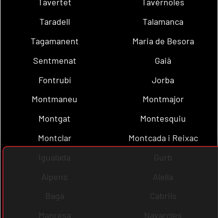
Tavertet
Tavèrnoles
Taradell
Talamanca
Tagamanent
Maria de Besora
Sentmenat
Gaià
Fontrubí
Jorba
Montmaneu
Montmajor
Montgat
Montesquiu
Montclar
Montcada i Reixac
Igualada
Gurb
Alpens
Alella
Bagà
Cabrils
Manresa
Navarcles