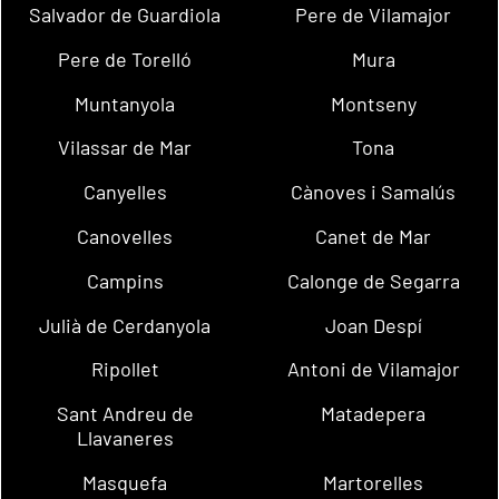
Salvador de Guardiola
Pere de Vilamajor
Pere de Torelló
Mura
Muntanyola
Montseny
Vilassar de Mar
Tona
Canyelles
Cànoves i Samalús
Canovelles
Canet de Mar
Campins
Calonge de Segarra
Julià de Cerdanyola
Joan Despí
Ripollet
Antoni de Vilamajor
Sant Andreu de
Matadepera
Llavaneres
Masquefa
Martorelles