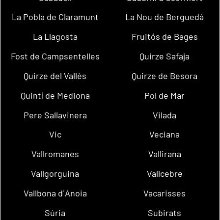
La Pobla de Claramunt
La Nou de Berguedà
La Llagosta
Fruitós de Bages
Fost de Campsentelles
Quirze Safaja
Quirze del Vallès
Quirze de Besora
Quintí de Mediona
Pol de Mar
Pere Sallavinera
Vilada
Vic
Veciana
Vallromanes
Vallirana
Vallgorguina
Vallcebre
Vallbona d´Anoia
Vacarisses
Súria
Subirats