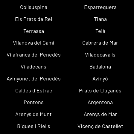
Collsuspina
Esparreguera
Els Prats de Rei
Tiana
Terrassa
Teià
Vilanova del Camí
Cabrera de Mar
Vilafranca del Penedès
Viladecavalls
Viladecans
Badalona
Avinyonet del Penedès
Avinyó
Caldes d´Estrac
Prats de Lluçanès
Pontons
Argentona
Arenys de Munt
Arenys de Mar
Bigues i Riells
Vicenç de Castellet