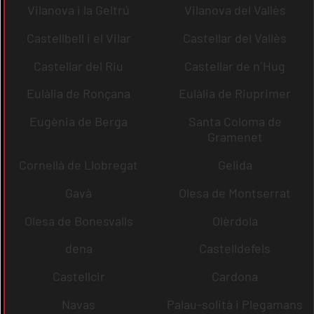
Vilanova i la Geltrú
Vilanova del Vallès
Castellbell i el Vilar
Castellar del Vallès
Castellar del Riu
Castellar de n´Hug
Eulàlia de Ronçana
Eulàlia de Riuprimer
Eugènia de Berga
Santa Coloma de
Gramenet
Cornellà de Llobregat
Gelida
Gavà
Olesa de Montserrat
Olesa de Bonesvalls
Olèrdola
dena
Castelldefels
Castellcir
Cardona
Navas
Palau-solità i Plegamans