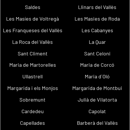
Saldes
Llinars del Vallès
Les Masíes de Voltregà
Les Masies de Roda
Les Franqueses del Vallès
Les Cabanyes
La Roca del Vallès
La Quar
Sant Climent
Sant Celoni
Maria de Martorelles
Maria de Corcó
Ullastrell
Maria d´Oló
Margarida i els Monjos
Margarida de Montbui
Sobremunt
Julià de Vilatorta
Cardedeu
Capolat
Capellades
Barberà del Vallès