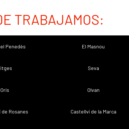
DE TRABAJAMOS:
 del Penedès
El Masnou
itges
Seva
Orís
Olvan
ví de Rosanes
Castellví de la Marca