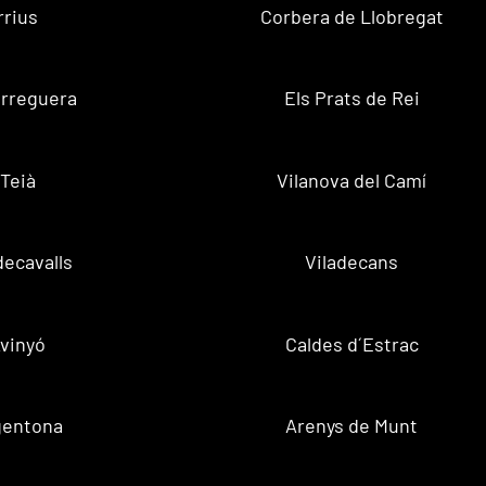
rrius
Corbera de Llobregat
rreguera
Els Prats de Rei
Teià
Vilanova del Camí
decavalls
Viladecans
vinyó
Caldes d´Estrac
gentona
Arenys de Munt