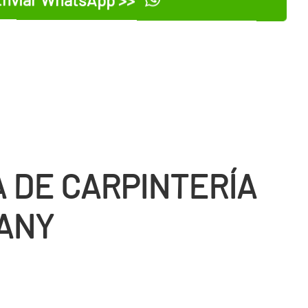
 DE CARPINTERÍ­A
TANY