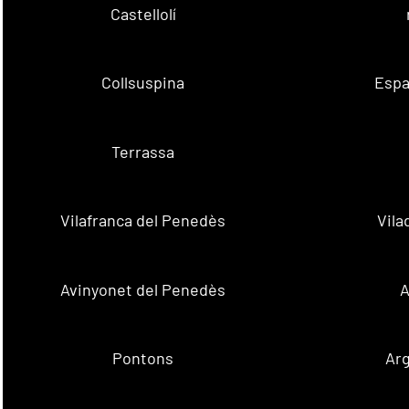
Castellolí
Collsuspina
Espa
Terrassa
Vilafranca del Penedès
Vila
Avinyonet del Penedès
A
Pontons
Ar