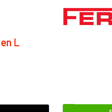
 en L
E