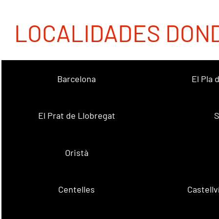
LOCALIDADES DON
Barcelona
El Pla
El Prat de Llobregat
S
Oristà
Centelles
Castell